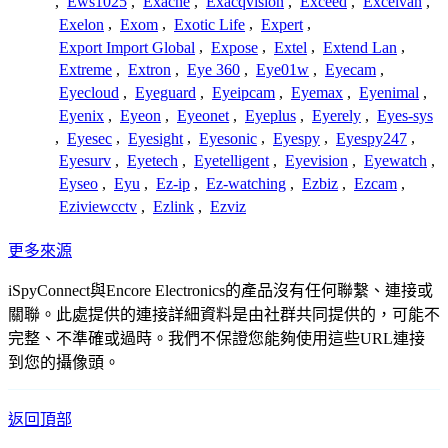
,
Ews1025
,
Exache
,
Exacqvision
,
Exceed
,
Excelvan
,
Exelon
,
Exom
,
Exotic Life
,
Expert
,
Export Import Global
,
Expose
,
Extel
,
Extend Lan
,
Extreme
,
Extron
,
Eye 360
,
Eye01w
,
Eyecam
,
Eyecloud
,
Eyeguard
,
Eyeipcam
,
Eyemax
,
Eyenimal
,
Eyenix
,
Eyeon
,
Eyeonet
,
Eyeplus
,
Eyerely
,
Eyes-sys
,
Eyesec
,
Eyesight
,
Eyesonic
,
Eyespy
,
Eyespy247
,
Eyesurv
,
Eyetech
,
Eyetelligent
,
Eyevision
,
Eyewatch
,
Eyseo
,
Eyu
,
Ez-ip
,
Ez-watching
,
Ezbiz
,
Ezcam
,
Eziviewcctv
,
Ezlink
,
Ezviz
更多來源
iSpyConnect與Encore Electronics的產品沒有任何聯繫、連接或
關聯。此處提供的連接詳細資料是由社群共同提供的，可能不
完整、不準確或過時。我們不保證您能夠使用這些URL連接
到您的攝像頭。
返回頂部