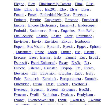
Elegoo
,
Elex
,
Elinksmart Ip Camera
,
Elinz
,
Elisa
,
Elite
,
Elmo
,
Elp
,
Elp201
,
Elro
,
Elsys
,
Elver
,
Ematic
,
Emax
,
Embedded Net Dvr
,
Emerson
,
Eminent
,
Empire
,
Empiretech
,
Emstone
,
Encoder10
,
Encore
,
Encore Electronics
,
Encwi-g1
,
Endoscope
,
Endroid
,
Endurance
,
Eneo
,
Engenius
,
Enio Bell
,
Ens Security
,
Ensidio
,
Enster
,
Enter
,
Entrematic
,
Enviewer
,
Envio
,
Envision
,
Enxun
,
Eonboom
,
Eopen
,
Eos Vision
,
Epcam2
,
Epexis
,
Epges
,
Ephone
,
Epicamera
,
Epine
,
Epson
,
Ernitec
,
Esc
,
Escam
,
Esecure
,
Esee
,
Esense
,
Esky
,
Esmart
,
Esp
,
Esp32
,
Espressif
,
Esprit Enhanced
,
Essay
,
Essfly
,
Est
,
Estcctv
,
Esternal
,
Esunstar
,
Esypop
,
Etc
,
Etcam
,
Etevision
,
Etn
,
Etrovision
,
Etupiha
,
Eu3c
,
Eufy
,
Eule
,
Eura-tech
,
Eurolook
,
Europ-camera
,
Eurotek
,
Eurovideo
,
Eusso
,
Ev3c
,
Everest
,
Everfocus
,
Eversecu
,
Eversun
,
Evgeni
,
Evidence
,
Evo3d
,
Evocam
,
Evolli
,
Evolution
,
Evolveo
,
Evolylcam
,
Evonet
,
Evonet-c-vd320ir
,
Evviz
,
Ewan Ko
,
Ewelink