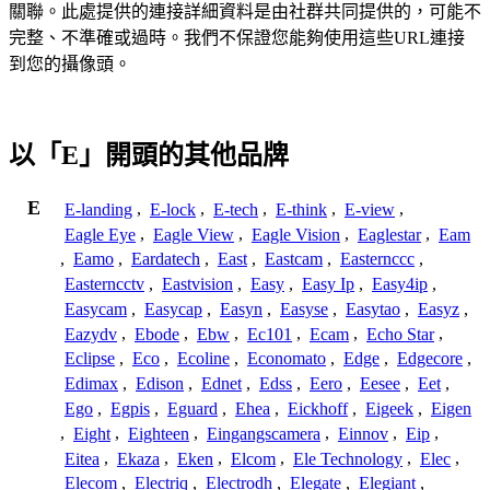
關聯。此處提供的連接詳細資料是由社群共同提供的，可能不
完整、不準確或過時。我們不保證您能夠使用這些URL連接
到您的攝像頭。
以「E」開頭的其他品牌
E
E-landing
,
E-lock
,
E-tech
,
E-think
,
E-view
,
Eagle Eye
,
Eagle View
,
Eagle Vision
,
Eaglestar
,
Eam
,
Eamo
,
Eardatech
,
East
,
Eastcam
,
Easternccc
,
Easterncctv
,
Eastvision
,
Easy
,
Easy Ip
,
Easy4ip
,
Easycam
,
Easycap
,
Easyn
,
Easyse
,
Easytao
,
Easyz
,
Eazydv
,
Ebode
,
Ebw
,
Ec101
,
Ecam
,
Echo Star
,
Eclipse
,
Eco
,
Ecoline
,
Economato
,
Edge
,
Edgecore
,
Edimax
,
Edison
,
Ednet
,
Edss
,
Eero
,
Eesee
,
Eet
,
Ego
,
Egpis
,
Eguard
,
Ehea
,
Eickhoff
,
Eigeek
,
Eigen
,
Eight
,
Eighteen
,
Eingangscamera
,
Einnov
,
Eip
,
Eitea
,
Ekaza
,
Eken
,
Elcom
,
Ele Technology
,
Elec
,
Elecom
,
Electriq
,
Electrodh
,
Elegate
,
Elegiant
,