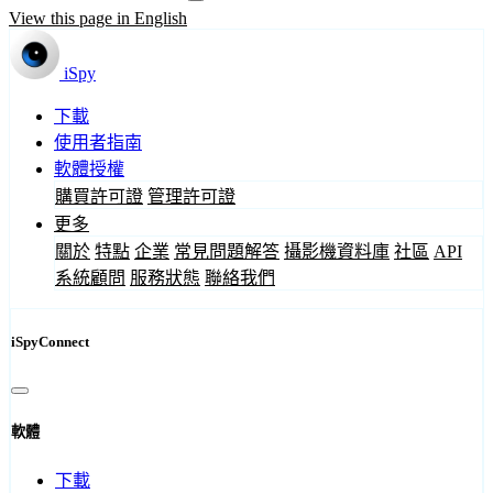
View this page in English
iSpy
下載
使用者指南
軟體授權
購買許可證
管理許可證
更多
關於
特點
企業
常見問題解答
攝影機資料庫
社區
API
系統顧問
服務狀態
聯絡我們
iSpyConnect
軟體
下載