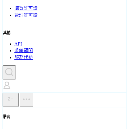
購買許可證
管理許可證
其他
API
系統顧問
服務狀態
ZH
語言