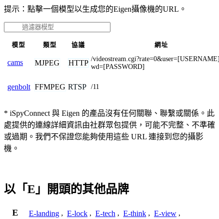
提示：點擊一個模型以生成您的Eigen攝像機的URL。
模型
類型
協議
網址
/videostream.cgi?rate=0&user=[USERNAME
cams
MJPEG
HTTP
wd=[PASSWORD]
FFMPEG
RTSP
genbolt
/11
* iSpyConnect 與 Eigen 的產品沒有任何關聯、聯繫或關係。此
處提供的連線詳細資訊由社群眾包提供，可能不完整、不準確
或過期。我們不保證您能夠使用這些 URL 連接到您的攝影
機。
以「E」開頭的其他品牌
E
E-landing
,
E-lock
,
E-tech
,
E-think
,
E-view
,