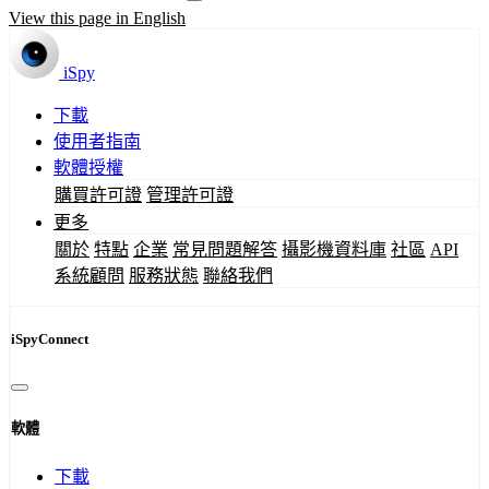
View this page in English
iSpy
下載
使用者指南
軟體授權
購買許可證
管理許可證
更多
關於
特點
企業
常見問題解答
攝影機資料庫
社區
API
系統顧問
服務狀態
聯絡我們
iSpyConnect
軟體
下載