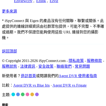
Eziviewcctv
,
Ezlink
,
Ezviz
更多來源
* iSpyConnect 與 Eigen 的產品沒有任何關聯、聯繫或關係。此
處提供的連線詳細資訊由社群眾包提供，可能不完整、不準確
或過期。我們不保證您能夠使用這些 URL 連接到您的攝影
機。
返回頂部
© Copyright 2011-2026 iSpyConnect.com -
隱私政策
-
服務條款
-
服務狀態
-
法律資訊
-
安全政策
-
聯絡我們
-
常見問題
新使用者？
造訪首頁
或閱讀我們的
Agent DVR 使用者指南
比較：
Agent DVR vs Blue Iris
·
Agent DVR vs Frigate
主題:
搜索