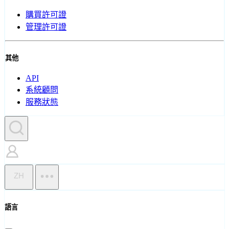
購買許可證
管理許可證
其他
API
系統顧問
服務狀態
ZH
語言