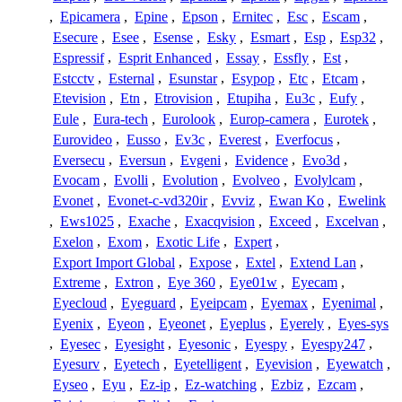
,
Epicamera
,
Epine
,
Epson
,
Ernitec
,
Esc
,
Escam
,
Esecure
,
Esee
,
Esense
,
Esky
,
Esmart
,
Esp
,
Esp32
,
Espressif
,
Esprit Enhanced
,
Essay
,
Essfly
,
Est
,
Estcctv
,
Esternal
,
Esunstar
,
Esypop
,
Etc
,
Etcam
,
Etevision
,
Etn
,
Etrovision
,
Etupiha
,
Eu3c
,
Eufy
,
Eule
,
Eura-tech
,
Eurolook
,
Europ-camera
,
Eurotek
,
Eurovideo
,
Eusso
,
Ev3c
,
Everest
,
Everfocus
,
Eversecu
,
Eversun
,
Evgeni
,
Evidence
,
Evo3d
,
Evocam
,
Evolli
,
Evolution
,
Evolveo
,
Evolylcam
,
Evonet
,
Evonet-c-vd320ir
,
Evviz
,
Ewan Ko
,
Ewelink
,
Ews1025
,
Exache
,
Exacqvision
,
Exceed
,
Excelvan
,
Exelon
,
Exom
,
Exotic Life
,
Expert
,
Export Import Global
,
Expose
,
Extel
,
Extend Lan
,
Extreme
,
Extron
,
Eye 360
,
Eye01w
,
Eyecam
,
Eyecloud
,
Eyeguard
,
Eyeipcam
,
Eyemax
,
Eyenimal
,
Eyenix
,
Eyeon
,
Eyeonet
,
Eyeplus
,
Eyerely
,
Eyes-sys
,
Eyesec
,
Eyesight
,
Eyesonic
,
Eyespy
,
Eyespy247
,
Eyesurv
,
Eyetech
,
Eyetelligent
,
Eyevision
,
Eyewatch
,
Eyseo
,
Eyu
,
Ez-ip
,
Ez-watching
,
Ezbiz
,
Ezcam
,