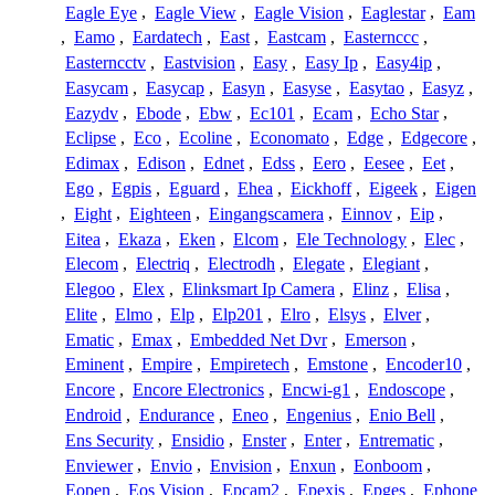
Eagle Eye
,
Eagle View
,
Eagle Vision
,
Eaglestar
,
Eam
,
Eamo
,
Eardatech
,
East
,
Eastcam
,
Easternccc
,
Easterncctv
,
Eastvision
,
Easy
,
Easy Ip
,
Easy4ip
,
Easycam
,
Easycap
,
Easyn
,
Easyse
,
Easytao
,
Easyz
,
Eazydv
,
Ebode
,
Ebw
,
Ec101
,
Ecam
,
Echo Star
,
Eclipse
,
Eco
,
Ecoline
,
Economato
,
Edge
,
Edgecore
,
Edimax
,
Edison
,
Ednet
,
Edss
,
Eero
,
Eesee
,
Eet
,
Ego
,
Egpis
,
Eguard
,
Ehea
,
Eickhoff
,
Eigeek
,
Eigen
,
Eight
,
Eighteen
,
Eingangscamera
,
Einnov
,
Eip
,
Eitea
,
Ekaza
,
Eken
,
Elcom
,
Ele Technology
,
Elec
,
Elecom
,
Electriq
,
Electrodh
,
Elegate
,
Elegiant
,
Elegoo
,
Elex
,
Elinksmart Ip Camera
,
Elinz
,
Elisa
,
Elite
,
Elmo
,
Elp
,
Elp201
,
Elro
,
Elsys
,
Elver
,
Ematic
,
Emax
,
Embedded Net Dvr
,
Emerson
,
Eminent
,
Empire
,
Empiretech
,
Emstone
,
Encoder10
,
Encore
,
Encore Electronics
,
Encwi-g1
,
Endoscope
,
Endroid
,
Endurance
,
Eneo
,
Engenius
,
Enio Bell
,
Ens Security
,
Ensidio
,
Enster
,
Enter
,
Entrematic
,
Enviewer
,
Envio
,
Envision
,
Enxun
,
Eonboom
,
Eopen
,
Eos Vision
,
Epcam2
,
Epexis
,
Epges
,
Ephone