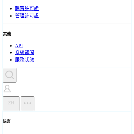
購買許可證
管理許可證
其他
API
系統顧問
服務狀態
ZH
語言