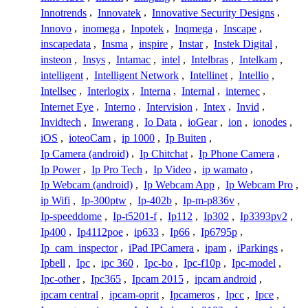
Innotrends
,
Innovatek
,
Innovative Security Designs
,
Innovo
,
inomega
,
Inpotek
,
Inqmega
,
Inscape
,
inscapedata
,
Insma
,
inspire
,
Instar
,
Instek Digital
,
insteon
,
Insys
,
Intamac
,
intel
,
Intelbras
,
Intelkam
,
intelligent
,
Intelligent Network
,
Intellinet
,
Intellio
,
Intellsec
,
Interlogix
,
Interna
,
Internal
,
internec
,
Internet Eye
,
Interno
,
Intervision
,
Intex
,
Invid
,
Invidtech
,
Inwerang
,
Io Data
,
ioGear
,
ion
,
ionodes
,
iOS
,
ioteoCam
,
ip 1000
,
Ip Buiten
,
Ip Camera (android)
,
Ip Chitchat
,
Ip Phone Camera
,
Ip Power
,
Ip Pro Tech
,
Ip Video
,
ip wamato
,
Ip Webcam (android)
,
Ip Webcam App
,
Ip Webcam Pro
,
ip Wifi
,
Ip-300ptw
,
Ip-402b
,
Ip-m-p836v
,
Ip-speeddome
,
Ip-t5201-f
,
Ip112
,
Ip302
,
Ip3393pv2
,
Ip400
,
Ip4112poe
,
ip633
,
Ip66
,
Ip6795p
,
Ip_cam_inspector
,
iPad IPCamera
,
ipam
,
iParkings
,
Ipbell
,
Ipc
,
ipc 360
,
Ipc-bo
,
Ipc-f10p
,
Ipc-model
,
Ipc-other
,
Ipc365
,
Ipcam 2015
,
ipcam android
,
ipcam central
,
ipcam-oprit
,
Ipcameros
,
Ipcc
,
Ipce
,