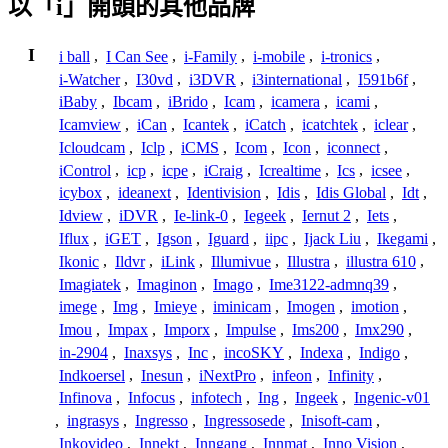
以「i」開頭的其他品牌
I
i ball
,
I Can See
,
i-Family
,
i-mobile
,
i-tronics
,
i-Watcher
,
I30vd
,
i3DVR
,
i3international
,
I591b6f
,
iBaby
,
Ibcam
,
iBrido
,
Icam
,
icamera
,
icami
,
Icamview
,
iCan
,
Icantek
,
iCatch
,
icatchtek
,
iclear
,
Icloudcam
,
Iclp
,
iCMS
,
Icom
,
Icon
,
iconnect
,
iControl
,
icp
,
icpe
,
iCraig
,
Icrealtime
,
Ics
,
icsee
,
icybox
,
ideanext
,
Identivision
,
Idis
,
Idis Global
,
Idt
,
Idview
,
iDVR
,
Ie-link-0
,
Iegeek
,
Iernut 2
,
Iets
,
Iflux
,
iGET
,
Igson
,
Iguard
,
iipc
,
Ijack Liu
,
Ikegami
,
Ikonic
,
Ildvr
,
iLink
,
Illumivue
,
Illustra
,
illustra 610
,
Imagiatek
,
Imaginon
,
Imago
,
Ime3122-admnq39
,
imege
,
Img
,
Imieye
,
iminicam
,
Imogen
,
imotion
,
Imou
,
Impax
,
Imporx
,
Impulse
,
Ims200
,
Imx290
,
in-2904
,
Inaxsys
,
Inc
,
incoSKY
,
Indexa
,
Indigo
,
Indkoersel
,
Inesun
,
iNextPro
,
infeon
,
Infinity
,
Infinova
,
Infocus
,
infotech
,
Ing
,
Ingeek
,
Ingenic-v01
,
ingrasys
,
Ingresso
,
Ingressosede
,
Inisoft-cam
,
Inkovideo
,
Innekt
,
Inngang
,
Innmat
,
Inno Vision
,