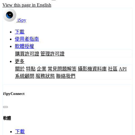
View this page in English
iSpy
下載
使用者指南
軟體授權
購買許可證
管理許可證
更多
關於
特點
企業
常見問題解答
攝影機資料庫
社區
API
系統顧問
服務狀態
聯絡我們
iSpyConnect
軟體
下載