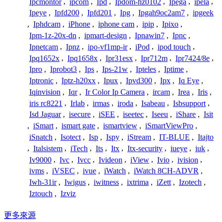
Ipcmontor
,
ipcom
,
Ipd
,
Ipdom-hz0102
,
Ipega
,
ipela
,
Ipeye
,
Ipfd200
,
Ipfd201
,
Ipg
,
Ipgah9oc2am7
,
ipgeek
,
Iphdcam
,
iPhone
,
iphone cam
,
ipip
,
Ipixo
,
Ipm-1z-20x-dn
,
ipmart-design
,
Ipnawin7
,
Ipnc
,
Ipnetcam
,
Ipnz
,
ipo-vf1mp-ir
,
iPod
,
ipod touch
,
Ipq1652x
,
Ipq1658x
,
Ipr31esx
,
Ipr712m
,
Ipr7424/8e
,
Ipro
,
Iprobot3
,
Ips
,
Ips-21w
,
Ipteles
,
Iptime
,
Iptronic
,
Iptz-h20xx
,
Ipux
,
Ipvd300
,
Ipx
,
Iq Eye
,
Iqinvision
,
Iqr
,
Ir Color Ip Camera
,
ircam
,
Irea
,
Iris
,
iris rc8221
,
Irlab
,
irmas
,
iroda
,
Isabeau
,
Isbsupport
,
Isd Jaguar
,
isecure
,
iSEE
,
iseetec
,
Iseeu
,
iShare
,
Isit
,
iSmart
,
ismart gate
,
ismartview
,
iSmartViewPro
,
iSnatch
,
Isotect
,
Isp
,
Ispy
,
iStream
,
IT-BLUE
,
Itajto
,
Italsistem
,
iTech
,
Its
,
Itx
,
Itx-security
,
iueye
,
iuk
,
Iv9000
,
Ivc
,
Ivcc
,
Ivideon
,
iView
,
Ivio
,
ivision
,
ivms
,
iVSEC
,
ivue
,
iWatch
,
iWatch 8CH-ADVR
,
Iwh-31ir
,
Iwigus
,
iwitness
,
ixtrima
,
iZett
,
Izotech
,
Iztouch
,
Izviz
更多來源