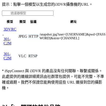
提示：點擊一個模型以生成您的i3DVR攝像機的URL。
模型
類型
協議
網址
3DVRC
,
/snapshot.jpg?user=[USERNAME]&pwd=[PASS
JPEG
HTTP
WORD]&strm=[CHANNEL]
301-
C2M
301-
VLC
RTSP
C2M
* iSpyConnect 與 i3DVR 的產品沒有任何關聯、聯繫或關係。
此處提供的連線詳細資訊由社群眾包提供，可能不完整、不準
確或過期。我們不保證您能夠使用這些 URL 連接到您的攝影
機。