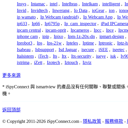
Insys
,
Intamac
,
intel
,
Intelbras
,
Intelkam
,
intelligent
,
I
Invid
,
Invidtech
,
Inwerang
,
Io Data
,
ioGear
,
ion
,
iono
ip wamato
,
Ip Webcam (android)
,
Ip Webcam App
,
Ip We
ip633
,
Ip66
,
Ip6795p
,
Ip_cam_inspector
,
iPad IPCamera
ipcam central
,
ipcam-oprit
,
Ipcameros
,
Ipcc
,
Ipce
,
Ipcm
iphone cam
,
ipip
,
Ipixo
,
Ipm-1z-20x-dn
,
ipmart-design
,
Iprobot3
,
Ips
,
Ips-21w
,
Ipteles
,
Iptime
,
Iptronic
,
Iptz-
Isabeau
,
Isbsupport
,
Isd Jaguar
,
isecure
,
iSEE
,
iseetec
,
Italsistem
,
iTech
,
Its
,
Itx
,
Itx-security
,
iueye
,
iuk
,
Iv9
ixtrima
,
iZett
,
Izotech
,
Iztouch
,
Izviz
更多來源
* iSpyConnect 與 ismartview 的產品沒有任
機。
返回頂部
© Copyright 2011-2026 iSpyConnect.com -
隱私政策
-
服務條款
-