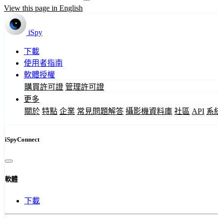
View this page in English
iSpy
下載
使用者指南
軟體授權
購買許可證
管理許可證
更多
關於
特點
企業
常見問題解答
攝影機資料庫
社區
API
系
iSpyConnect
軟體
下載