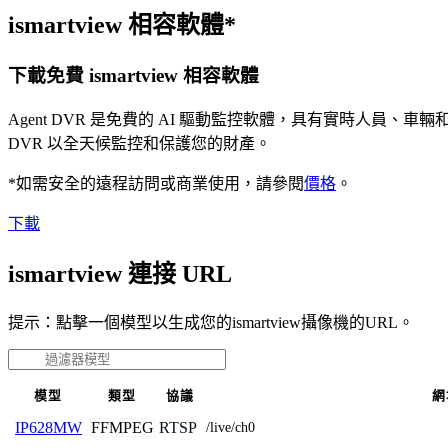
ismartview 相容軟體*
下載免費 ismartview 相容軟體
Agent DVR 是免費的 AI 驅動監控軟體，具有實時人員
DVR 以全天候監控和保護您的財產。
*如需安全的遠程訪問或商業使用，請參閱
價格
。
下載
ismartview 連接 URL
提示：點擊一個模型以生成您的ismartview攝像機的URL。
模型
類型
協議
網
FFMPEG
RTSP
IP628MW
/live/ch0