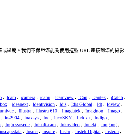
、不準確或過期。我們不保證您能夠使用這些 URL 連接到您的攝影
o
,
Icam
,
icamera
,
icami
,
Icamview
,
iCan
,
Icantek
,
iCatch
,
ybox
,
ideanext
,
Identivision
,
Idis
,
Idis Global
,
Idt
,
Idview
,
lumivue
,
Illustra
,
illustra 610
,
Imagiatek
,
Imaginon
,
Imago
,
,
in-2904
,
Inaxsys
,
Inc
,
incoSKY
,
Indexa
,
Indigo
,
o
,
Ingressosede
,
Inisoft-cam
,
Inkovideo
,
Innekt
,
Inngang
,
inscapedata
,
Insma
,
inspire
,
Instar
,
Instek Digital
,
insteon
,