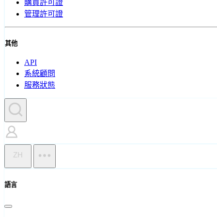
購買許可證
管理許可證
其他
API
系統顧問
服務狀態
ZH
語言