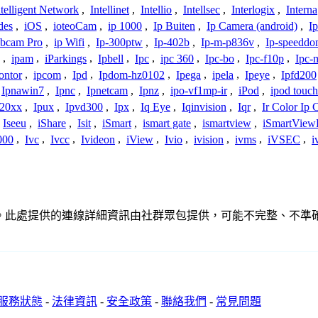
ntelligent Network
,
Intellinet
,
Intellio
,
Intellsec
,
Interlogix
,
Interna
des
,
iOS
,
ioteoCam
,
ip 1000
,
Ip Buiten
,
Ip Camera (android)
,
Ip
bcam Pro
,
ip Wifi
,
Ip-300ptw
,
Ip-402b
,
Ip-m-p836v
,
Ip-speedd
,
ipam
,
iParkings
,
Ipbell
,
Ipc
,
ipc 360
,
Ipc-bo
,
Ipc-f10p
,
Ipc-
ontor
,
ipcom
,
Ipd
,
Ipdom-hz0102
,
Ipega
,
ipela
,
Ipeye
,
Ipfd200
Ipnawin7
,
Ipnc
,
Ipnetcam
,
Ipnz
,
ipo-vf1mp-ir
,
iPod
,
ipod touch
h20xx
,
Ipux
,
Ipvd300
,
Ipx
,
Iq Eye
,
Iqinvision
,
Iqr
,
Ir Color Ip
Iseeu
,
iShare
,
Isit
,
iSmart
,
ismart gate
,
ismartview
,
iSmartView
000
,
Ivc
,
Ivcc
,
Ivideon
,
iView
,
Ivio
,
ivision
,
ivms
,
iVSEC
,
i
何關聯、聯繫或關係。此處提供的連線詳細資訊由社群眾包提供，可能不完整
服務狀態
-
法律資訊
-
安全政策
-
聯絡我們
-
常見問題