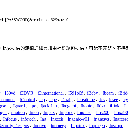
wd=[PASSWORD]&resolution=32&rate=0
何關聯、聯繫或關係。此處提供的連線詳細資訊由社群眾包提供，可能不完整
r
,
I30vd
,
i3DVR
,
i3international
,
I591b6f
,
iBaby
,
Ibcam
,
iBrid
iconnect
,
iControl
,
icp
,
icpe
,
iCraig
,
Icrealtime
,
Ics
,
icsee
,
ic
Igson
,
Iguard
,
iipc
,
Ijack Liu
,
Ikegami
,
Ikonic
,
Ildvr
,
iLink
,
Il
gen
,
imotion
,
Imou
,
Impax
,
Imporx
,
Impulse
,
Ims200
,
Imx290
,
Infocus
,
infotech
,
Ing
,
Ingeek
,
Ingenic-v01
,
ingrasys
,
Ingress
Security Designs
,
Innovo
,
inomega
,
Inpotek
,
Inqmega
,
Inscape
,