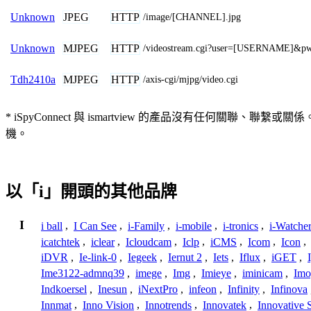
JPEG
HTTP
Unknown
/image/[CHANNEL].jpg
MJPEG
HTTP
Unknown
/videostream.cgi?user=[USERNAME]&p
MJPEG
HTTP
Tdh2410a
/axis-cgi/mjpg/video.cgi
* iSpyConnect 與 ismartview 的產品沒有任
機。
以「i」開頭的其他品牌
I
i ball
,
I Can See
,
i-Family
,
i-mobile
,
i-tronics
,
i-Watche
icatchtek
,
iclear
,
Icloudcam
,
Iclp
,
iCMS
,
Icom
,
Icon
,
iDVR
,
Ie-link-0
,
Iegeek
,
Iernut 2
,
Iets
,
Iflux
,
iGET
,
Ime3122-admnq39
,
imege
,
Img
,
Imieye
,
iminicam
,
Imo
Indkoersel
,
Inesun
,
iNextPro
,
infeon
,
Infinity
,
Infinova
Innmat
,
Inno Vision
,
Innotrends
,
Innovatek
,
Innovative 