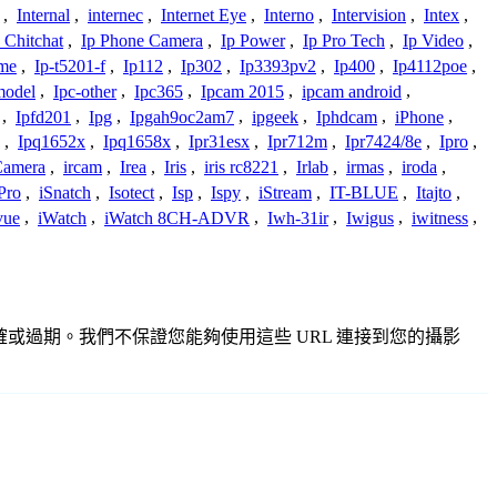
,
Internal
,
internec
,
Internet Eye
,
Interno
,
Intervision
,
Intex
,
 Chitchat
,
Ip Phone Camera
,
Ip Power
,
Ip Pro Tech
,
Ip Video
,
ome
,
Ip-t5201-f
,
Ip112
,
Ip302
,
Ip3393pv2
,
Ip400
,
Ip4112poe
,
model
,
Ipc-other
,
Ipc365
,
Ipcam 2015
,
ipcam android
,
,
Ipfd201
,
Ipg
,
Ipgah9oc2am7
,
ipgeek
,
Iphdcam
,
iPhone
,
,
Ipq1652x
,
Ipq1658x
,
Ipr31esx
,
Ipr712m
,
Ipr7424/8e
,
Ipro
,
 Camera
,
ircam
,
Irea
,
Iris
,
iris rc8221
,
Irlab
,
irmas
,
iroda
,
Pro
,
iSnatch
,
Isotect
,
Isp
,
Ispy
,
iStream
,
IT-BLUE
,
Itajto
,
vue
,
iWatch
,
iWatch 8CH-ADVR
,
Iwh-31ir
,
Iwigus
,
iwitness
,
、不準確或過期。我們不保證您能夠使用這些 URL 連接到您的攝影