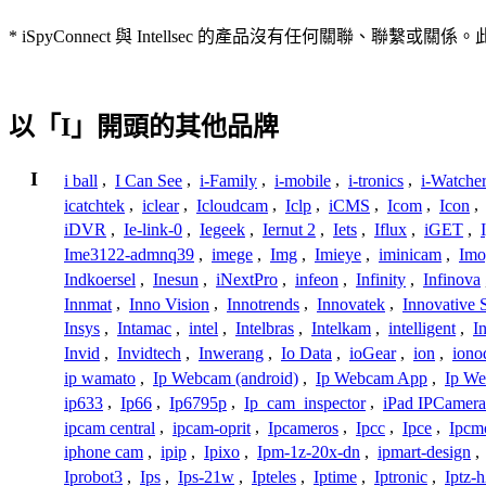
* iSpyConnect 與 Intellsec 的產品沒有任何
以「I」開頭的其他品牌
I
i ball
,
I Can See
,
i-Family
,
i-mobile
,
i-tronics
,
i-Watche
icatchtek
,
iclear
,
Icloudcam
,
Iclp
,
iCMS
,
Icom
,
Icon
,
iDVR
,
Ie-link-0
,
Iegeek
,
Iernut 2
,
Iets
,
Iflux
,
iGET
,
Ime3122-admnq39
,
imege
,
Img
,
Imieye
,
iminicam
,
Imo
Indkoersel
,
Inesun
,
iNextPro
,
infeon
,
Infinity
,
Infinova
Innmat
,
Inno Vision
,
Innotrends
,
Innovatek
,
Innovative 
Insys
,
Intamac
,
intel
,
Intelbras
,
Intelkam
,
intelligent
,
I
Invid
,
Invidtech
,
Inwerang
,
Io Data
,
ioGear
,
ion
,
iono
ip wamato
,
Ip Webcam (android)
,
Ip Webcam App
,
Ip We
ip633
,
Ip66
,
Ip6795p
,
Ip_cam_inspector
,
iPad IPCamera
ipcam central
,
ipcam-oprit
,
Ipcameros
,
Ipcc
,
Ipce
,
Ipcm
iphone cam
,
ipip
,
Ipixo
,
Ipm-1z-20x-dn
,
ipmart-design
,
Iprobot3
,
Ips
,
Ips-21w
,
Ipteles
,
Iptime
,
Iptronic
,
Iptz-