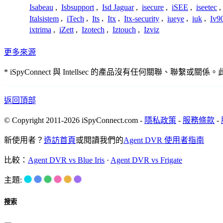
Isabeau
,
Isbsupport
,
Isd Jaguar
,
isecure
,
iSEE
,
iseetec
,
Italsistem
,
iTech
,
Its
,
Itx
,
Itx-security
,
iueye
,
iuk
,
Iv9
ixtrima
,
iZett
,
Izotech
,
Iztouch
,
Izviz
更多來源
* iSpyConnect 與 Intellsec 的產品沒有任何
返回頂部
© Copyright 2011-2026 iSpyConnect.com -
隱私政策
-
服務條款
-
新使用者？
造訪首頁
或閱讀我們的
Agent DVR 使用者指南
比較：
Agent DVR vs Blue Iris
·
Agent DVR vs Frigate
主題:
搜索