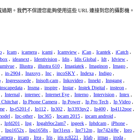
不準確或過期。我們不保證您能夠使用這些 URL 連接到您的攝影機。
o
,
Icam
,
icamera
,
icami
,
Icamview
,
iCan
,
Icantek
,
iCatch
,
ybox
,
ideanext
,
Identivision
,
Idis
,
Idis Global
,
Idt
,
Idview
,
lumivue
,
Illustra
,
illustra 610
,
Imagiatek
,
Imaginon
,
Imago
,
,
in-2904
,
Inaxsys
,
Inc
,
incoSKY
,
Indexa
,
Indigo
,
o
,
Ingressosede
,
Inisoft-cam
,
Inkovideo
,
Innekt
,
Inngang
,
inscapedata
,
Insma
,
inspire
,
Instar
,
Instek Digital
,
insteon
,
,
Internal
,
internec
,
Internet Eye
,
Interno
,
Intervision
,
Intex
,
 Chitchat
,
Ip Phone Camera
,
Ip Power
,
Ip Pro Tech
,
Ip Video
,
ome
,
Ip-t5201-f
,
Ip112
,
Ip302
,
Ip3393pv2
,
Ip400
,
Ip4112poe
,
model
,
Ipc-other
,
Ipc365
,
Ipcam 2015
,
ipcam android
,
,
Ipfd201
,
Ipg
,
Ipgah9oc2am7
,
ipgeek
,
Iphdcam
,
iPhone
,
,
Ipq1652x
,
Ipq1658x
,
Ipr31esx
,
Ipr712m
,
Ipr7424/8e
,
Ipro
,
 Camera
,
ircam
,
Irea
,
Iris
,
iris rc8221
,
Irlab
,
irmas
,
iroda
,