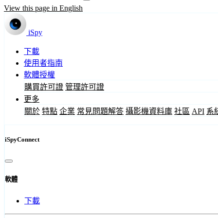
View this page in English
iSpy
下載
使用者指南
軟體授權
購買許可證
管理許可證
更多
關於
特點
企業
常見問題解答
攝影機資料庫
社區
API
系
iSpyConnect
軟體
下載