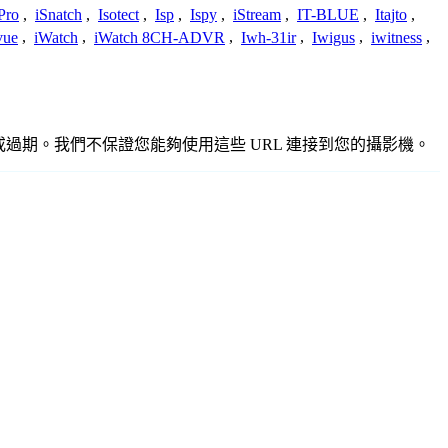
Pro
,
iSnatch
,
Isotect
,
Isp
,
Ispy
,
iStream
,
IT-BLUE
,
Itajto
,
vue
,
iWatch
,
iWatch 8CH-ADVR
,
Iwh-31ir
,
Iwigus
,
iwitness
,
不準確或過期。我們不保證您能夠使用這些 URL 連接到您的攝影機。