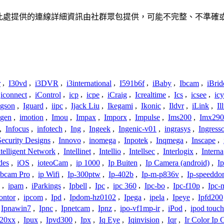
關聯、聯繫或關係。此處提供的連線詳細資訊由社群眾包提供，可能不完整、
r
,
I30vd
,
i3DVR
,
i3international
,
I591b6f
,
iBaby
,
Ibcam
,
iBrid
iconnect
,
iControl
,
icp
,
icpe
,
iCraig
,
Icrealtime
,
Ics
,
icsee
,
ic
Igson
,
Iguard
,
iipc
,
Ijack Liu
,
Ikegami
,
Ikonic
,
Ildvr
,
iLink
,
Il
gen
,
imotion
,
Imou
,
Impax
,
Imporx
,
Impulse
,
Ims200
,
Imx290
,
Infocus
,
infotech
,
Ing
,
Ingeek
,
Ingenic-v01
,
ingrasys
,
Ingress
Security Designs
,
Innovo
,
inomega
,
Inpotek
,
Inqmega
,
Inscape
,
ntelligent Network
,
Intellinet
,
Intellio
,
Intellsec
,
Interlogix
,
Interna
des
,
iOS
,
ioteoCam
,
ip 1000
,
Ip Buiten
,
Ip Camera (android)
,
Ip
bcam Pro
,
ip Wifi
,
Ip-300ptw
,
Ip-402b
,
Ip-m-p836v
,
Ip-speedd
,
ipam
,
iParkings
,
Ipbell
,
Ipc
,
ipc 360
,
Ipc-bo
,
Ipc-f10p
,
Ipc-
ontor
,
ipcom
,
Ipd
,
Ipdom-hz0102
,
Ipega
,
ipela
,
Ipeye
,
Ipfd200
Ipnawin7
,
Ipnc
,
Ipnetcam
,
Ipnz
,
ipo-vf1mp-ir
,
iPod
,
ipod touch
h20xx
,
Ipux
,
Ipvd300
,
Ipx
,
Iq Eye
,
Iqinvision
,
Iqr
,
Ir Color Ip