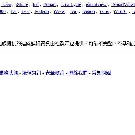
Iseeu
,
iShare
,
Isit
,
iSmart
,
ismart gate
,
ismartview
,
iSmartView
000
,
Ivc
,
Ivcc
,
Ivideon
,
iView
,
Ivio
,
ivision
,
ivms
,
iVSEC
,
i
關聯、聯繫或關係。此處提供的連線詳細資訊由社群眾包提供，可能不完整、
服務狀態
-
法律資訊
-
安全政策
-
聯絡我們
-
常見問題