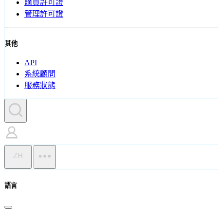
購買許可證
管理許可證
其他
API
系統顧問
服務狀態
ZH
語言