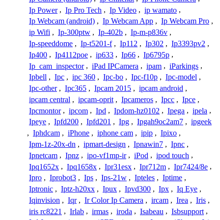
Ip Power
,
Ip Pro Tech
,
Ip Video
,
ip wamato
,
Ip Webcam (android)
,
Ip Webcam App
,
Ip Webcam Pro
,
ip Wifi
,
Ip-300ptw
,
Ip-402b
,
Ip-m-p836v
,
Ip-speeddome
,
Ip-t5201-f
,
Ip112
,
Ip302
,
Ip3393pv2
,
Ip400
,
Ip4112poe
,
ip633
,
Ip66
,
Ip6795p
,
Ip_cam_inspector
,
iPad IPCamera
,
ipam
,
iParkings
,
Ipbell
,
Ipc
,
ipc 360
,
Ipc-bo
,
Ipc-f10p
,
Ipc-model
,
Ipc-other
,
Ipc365
,
Ipcam 2015
,
ipcam android
,
ipcam central
,
ipcam-oprit
,
Ipcameros
,
Ipcc
,
Ipce
,
Ipcmontor
,
ipcom
,
Ipd
,
Ipdom-hz0102
,
Ipega
,
ipela
,
Ipeye
,
Ipfd200
,
Ipfd201
,
Ipg
,
Ipgah9oc2am7
,
ipgeek
,
Iphdcam
,
iPhone
,
iphone cam
,
ipip
,
Ipixo
,
Ipm-1z-20x-dn
,
ipmart-design
,
Ipnawin7
,
Ipnc
,
Ipnetcam
,
Ipnz
,
ipo-vf1mp-ir
,
iPod
,
ipod touch
,
Ipq1652x
,
Ipq1658x
,
Ipr31esx
,
Ipr712m
,
Ipr7424/8e
,
Ipro
,
Iprobot3
,
Ips
,
Ips-21w
,
Ipteles
,
Iptime
,
Iptronic
,
Iptz-h20xx
,
Ipux
,
Ipvd300
,
Ipx
,
Iq Eye
,
Iqinvision
,
Iqr
,
Ir Color Ip Camera
,
ircam
,
Irea
,
Iris
,
iris rc8221
,
Irlab
,
irmas
,
iroda
,
Isabeau
,
Isbsupport
,