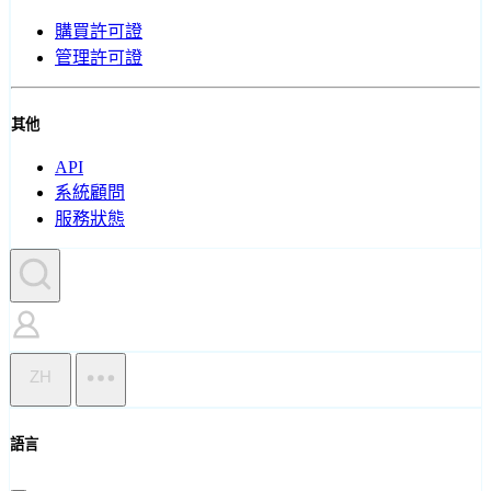
購買許可證
管理許可證
其他
API
系統顧問
服務狀態
ZH
語言