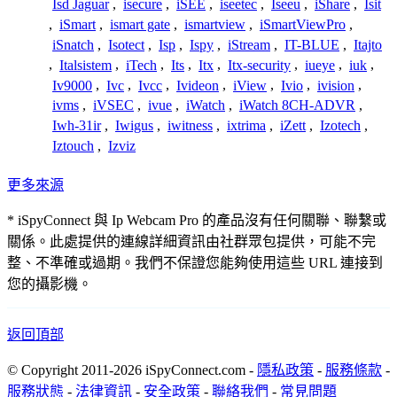
Isd Jaguar
,
isecure
,
iSEE
,
iseetec
,
Iseeu
,
iShare
,
Isit
,
iSmart
,
ismart gate
,
ismartview
,
iSmartViewPro
,
iSnatch
,
Isotect
,
Isp
,
Ispy
,
iStream
,
IT-BLUE
,
Itajto
,
Italsistem
,
iTech
,
Its
,
Itx
,
Itx-security
,
iueye
,
iuk
,
Iv9000
,
Ivc
,
Ivcc
,
Ivideon
,
iView
,
Ivio
,
ivision
,
ivms
,
iVSEC
,
ivue
,
iWatch
,
iWatch 8CH-ADVR
,
Iwh-31ir
,
Iwigus
,
iwitness
,
ixtrima
,
iZett
,
Izotech
,
Iztouch
,
Izviz
更多來源
* iSpyConnect 與 Ip Webcam Pro 的產品沒有任何關聯、聯繫或
關係。此處提供的連線詳細資訊由社群眾包提供，可能不完
整、不準確或過期。我們不保證您能夠使用這些 URL 連接到
您的攝影機。
返回頂部
© Copyright 2011-2026 iSpyConnect.com -
隱私政策
-
服務條款
-
服務狀態
-
法律資訊
-
安全政策
-
聯絡我們
-
常見問題