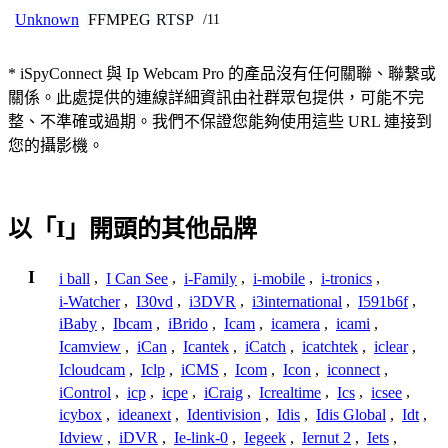
FFMPEG
RTSP
Unknown
/11
* iSpyConnect 與 Ip Webcam Pro 的產品沒有任何關聯、聯繫或
關係。此處提供的連線詳細資訊由社群眾包提供，可能不完
整、不準確或過期。我們不保證您能夠使用這些 URL 連接到
您的攝影機。
以「I」開頭的其他品牌
I
i ball
,
I Can See
,
i-Family
,
i-mobile
,
i-tronics
,
i-Watcher
,
I30vd
,
i3DVR
,
i3international
,
I591b6f
,
iBaby
,
Ibcam
,
iBrido
,
Icam
,
icamera
,
icami
,
Icamview
,
iCan
,
Icantek
,
iCatch
,
icatchtek
,
iclear
,
Icloudcam
,
Iclp
,
iCMS
,
Icom
,
Icon
,
iconnect
,
iControl
,
icp
,
icpe
,
iCraig
,
Icrealtime
,
Ics
,
icsee
,
icybox
,
ideanext
,
Identivision
,
Idis
,
Idis Global
,
Idt
,
Idview
,
iDVR
,
Ie-link-0
,
Iegeek
,
Iernut 2
,
Iets
,