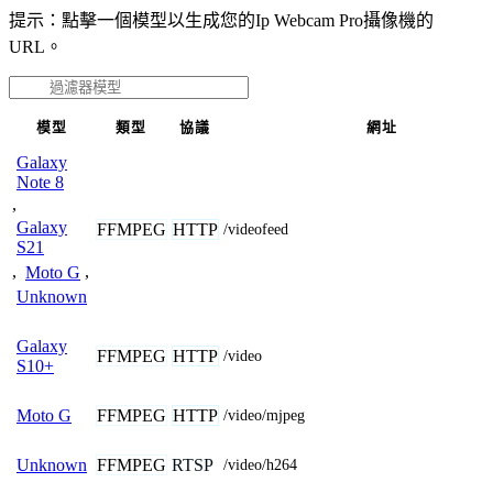
提示：點擊一個模型以生成您的Ip Webcam Pro攝像機的
URL。
模型
類型
協議
網址
Galaxy
Note 8
,
Galaxy
FFMPEG
HTTP
/videofeed
S21
,
Moto G
,
Unknown
Galaxy
FFMPEG
HTTP
/video
S10+
FFMPEG
HTTP
Moto G
/video/mjpeg
FFMPEG
RTSP
Unknown
/video/h264