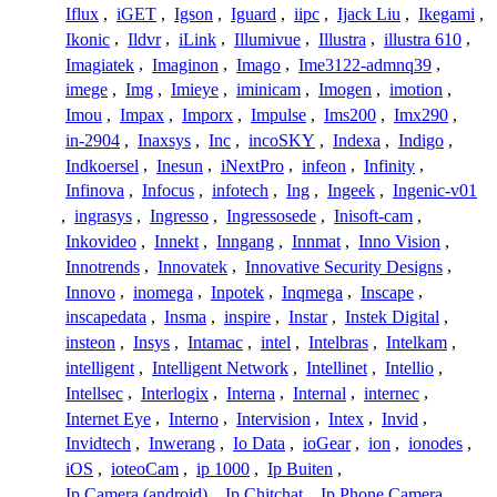
Iflux
,
iGET
,
Igson
,
Iguard
,
iipc
,
Ijack Liu
,
Ikegami
,
Ikonic
,
Ildvr
,
iLink
,
Illumivue
,
Illustra
,
illustra 610
,
Imagiatek
,
Imaginon
,
Imago
,
Ime3122-admnq39
,
imege
,
Img
,
Imieye
,
iminicam
,
Imogen
,
imotion
,
Imou
,
Impax
,
Imporx
,
Impulse
,
Ims200
,
Imx290
,
in-2904
,
Inaxsys
,
Inc
,
incoSKY
,
Indexa
,
Indigo
,
Indkoersel
,
Inesun
,
iNextPro
,
infeon
,
Infinity
,
Infinova
,
Infocus
,
infotech
,
Ing
,
Ingeek
,
Ingenic-v01
,
ingrasys
,
Ingresso
,
Ingressosede
,
Inisoft-cam
,
Inkovideo
,
Innekt
,
Inngang
,
Innmat
,
Inno Vision
,
Innotrends
,
Innovatek
,
Innovative Security Designs
,
Innovo
,
inomega
,
Inpotek
,
Inqmega
,
Inscape
,
inscapedata
,
Insma
,
inspire
,
Instar
,
Instek Digital
,
insteon
,
Insys
,
Intamac
,
intel
,
Intelbras
,
Intelkam
,
intelligent
,
Intelligent Network
,
Intellinet
,
Intellio
,
Intellsec
,
Interlogix
,
Interna
,
Internal
,
internec
,
Internet Eye
,
Interno
,
Intervision
,
Intex
,
Invid
,
Invidtech
,
Inwerang
,
Io Data
,
ioGear
,
ion
,
ionodes
,
iOS
,
ioteoCam
,
ip 1000
,
Ip Buiten
,
Ip Camera (android)
,
Ip Chitchat
,
Ip Phone Camera
,