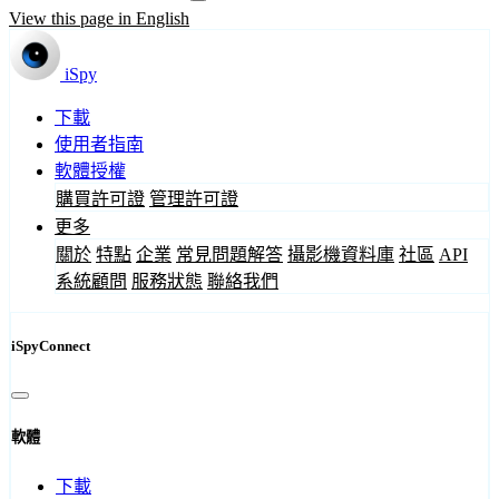
View this page in English
iSpy
下載
使用者指南
軟體授權
購買許可證
管理許可證
更多
關於
特點
企業
常見問題解答
攝影機資料庫
社區
API
系統顧問
服務狀態
聯絡我們
iSpyConnect
軟體
下載