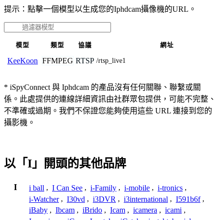
提示：點擊一個模型以生成您的Iphdcam攝像機的URL。
模型
類型
協議
網址
FFMPEG
RTSP
KeeKoon
/rtsp_live1
* iSpyConnect 與 Iphdcam 的產品沒有任何關聯、聯繫或關
係。此處提供的連線詳細資訊由社群眾包提供，可能不完整、
不準確或過期。我們不保證您能夠使用這些 URL 連接到您的
攝影機。
以「I」開頭的其他品牌
I
i ball
,
I Can See
,
i-Family
,
i-mobile
,
i-tronics
,
i-Watcher
,
I30vd
,
i3DVR
,
i3international
,
I591b6f
,
iBaby
,
Ibcam
,
iBrido
,
Icam
,
icamera
,
icami
,