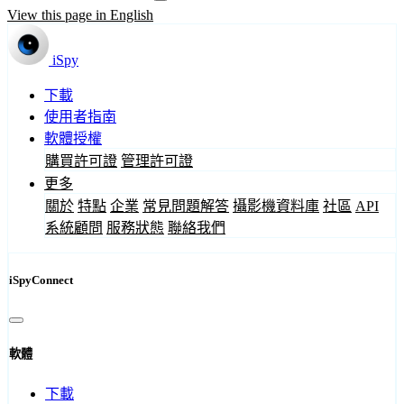
View this page in English
iSpy
下載
使用者指南
軟體授權
購買許可證
管理許可證
更多
關於
特點
企業
常見問題解答
攝影機資料庫
社區
API
系統顧問
服務狀態
聯絡我們
iSpyConnect
軟體
下載