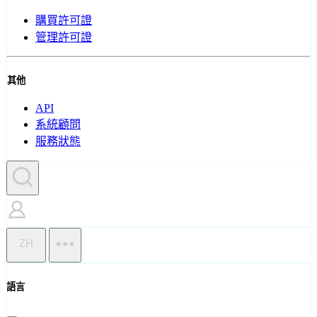
購買許可證
管理許可證
其他
API
系統顧問
服務狀態
ZH
語言