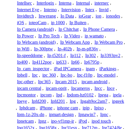
Intellsec
,
Interlogix
,
Interna
,
Internal
,
internec
,
Internet Eye
,
Interno
,
Intervision
,
Intex
,
Invid
,
Invidtech
,
Inwerang
,
Io Data
,
ioGear
,
ion
,
ionodes
,
iOS
,
ioteoCam
,
ip 1000
,
Ip Buiten
,
Ip Camera (android)
,
Ip Chitchat
,
Ip Phone Camera
,
Ip Power
,
Ip Pro Tech
,
Ip Video
,
ip wamato
,
Ip Webcam (android)
,
Ip Webcam App
,
Ip Webcam Pro
,
ip Wifi
,
Ip-300ptw
,
Ip-402b
,
Ip-m-p836v
,
Ip-speeddome
,
Ip-t5201-f
,
Ip112
,
Ip302
,
Ip3393pv2
,
Ip400
,
Ip4112poe
,
ip633
,
Ip66
,
Ip6795p
,
Ip_cam_inspector
,
iPad IPCamera
,
ipam
,
iParkings
,
Ipbell
,
Ipc
,
ipc 360
,
Ipc-bo
,
Ipc-f10p
,
Ipc-model
,
Ipc-other
,
Ipc365
,
Ipcam 2015
,
ipcam android
,
ipcam central
,
ipcam-oprit
,
Ipcameros
,
Ipcc
,
Ipce
,
Ipcmontor
,
ipcom
,
Ipd
,
Ipdom-hz0102
,
Ipega
,
ipela
,
Ipeye
,
Ipfd200
,
Ipfd201
,
Ipg
,
Ipgah9oc2am7
,
ipgeek
,
Iphdcam
,
iPhone
,
iphone cam
,
ipip
,
Ipixo
,
Ipm-1z-20x-dn
,
ipmart-design
,
Ipnawin7
,
Ipnc
,
Ipnetcam
,
Ipnz
,
ipo-vf1mp-ir
,
iPod
,
ipod touch
,
Ipq1652x
,
Ipq1658x
,
Ipr31esx
,
Ipr712m
,
Ipr7424/8e
,