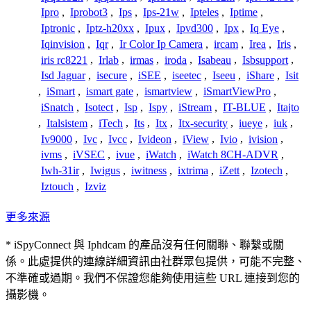
Ipro
,
Iprobot3
,
Ips
,
Ips-21w
,
Ipteles
,
Iptime
,
Iptronic
,
Iptz-h20xx
,
Ipux
,
Ipvd300
,
Ipx
,
Iq Eye
,
Iqinvision
,
Iqr
,
Ir Color Ip Camera
,
ircam
,
Irea
,
Iris
,
iris rc8221
,
Irlab
,
irmas
,
iroda
,
Isabeau
,
Isbsupport
,
Isd Jaguar
,
isecure
,
iSEE
,
iseetec
,
Iseeu
,
iShare
,
Isit
,
iSmart
,
ismart gate
,
ismartview
,
iSmartViewPro
,
iSnatch
,
Isotect
,
Isp
,
Ispy
,
iStream
,
IT-BLUE
,
Itajto
,
Italsistem
,
iTech
,
Its
,
Itx
,
Itx-security
,
iueye
,
iuk
,
Iv9000
,
Ivc
,
Ivcc
,
Ivideon
,
iView
,
Ivio
,
ivision
,
ivms
,
iVSEC
,
ivue
,
iWatch
,
iWatch 8CH-ADVR
,
Iwh-31ir
,
Iwigus
,
iwitness
,
ixtrima
,
iZett
,
Izotech
,
Iztouch
,
Izviz
更多來源
* iSpyConnect 與 Iphdcam 的產品沒有任何關聯、聯繫或關
係。此處提供的連線詳細資訊由社群眾包提供，可能不完整、
不準確或過期。我們不保證您能夠使用這些 URL 連接到您的
攝影機。