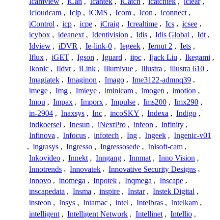
Icamview
,
iCan
,
Icantek
,
iCatch
,
icatchtek
,
iclear
,
Icloudcam
,
Iclp
,
iCMS
,
Icom
,
Icon
,
iconnect
,
iControl
,
icp
,
icpe
,
iCraig
,
Icrealtime
,
Ics
,
icsee
,
icybox
,
ideanext
,
Identivision
,
Idis
,
Idis Global
,
Idt
,
Idview
,
iDVR
,
Ie-link-0
,
Iegeek
,
Iernut 2
,
Iets
,
Iflux
,
iGET
,
Igson
,
Iguard
,
iipc
,
Ijack Liu
,
Ikegami
,
Ikonic
,
Ildvr
,
iLink
,
Illumivue
,
Illustra
,
illustra 610
,
Imagiatek
,
Imaginon
,
Imago
,
Ime3122-admnq39
,
imege
,
Img
,
Imieye
,
iminicam
,
Imogen
,
imotion
,
Imou
,
Impax
,
Imporx
,
Impulse
,
Ims200
,
Imx290
,
in-2904
,
Inaxsys
,
Inc
,
incoSKY
,
Indexa
,
Indigo
,
Indkoersel
,
Inesun
,
iNextPro
,
infeon
,
Infinity
,
Infinova
,
Infocus
,
infotech
,
Ing
,
Ingeek
,
Ingenic-v01
,
ingrasys
,
Ingresso
,
Ingressosede
,
Inisoft-cam
,
Inkovideo
,
Innekt
,
Inngang
,
Innmat
,
Inno Vision
,
Innotrends
,
Innovatek
,
Innovative Security Designs
,
Innovo
,
inomega
,
Inpotek
,
Inqmega
,
Inscape
,
inscapedata
,
Insma
,
inspire
,
Instar
,
Instek Digital
,
insteon
,
Insys
,
Intamac
,
intel
,
Intelbras
,
Intelkam
,
intelligent
,
Intelligent Network
,
Intellinet
,
Intellio
,