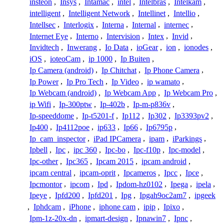
insteon
,
Insys
,
Intamac
,
intel
,
Intelbras
,
Intelkam
,
intelligent
,
Intelligent Network
,
Intellinet
,
Intellio
,
Intellsec
,
Interlogix
,
Interna
,
Internal
,
internec
,
Internet Eye
,
Interno
,
Intervision
,
Intex
,
Invid
,
Invidtech
,
Inwerang
,
Io Data
,
ioGear
,
ion
,
ionodes
,
iOS
,
ioteoCam
,
ip 1000
,
Ip Buiten
,
Ip Camera (android)
,
Ip Chitchat
,
Ip Phone Camera
,
Ip Power
,
Ip Pro Tech
,
Ip Video
,
ip wamato
,
Ip Webcam (android)
,
Ip Webcam App
,
Ip Webcam Pro
,
ip Wifi
,
Ip-300ptw
,
Ip-402b
,
Ip-m-p836v
,
Ip-speeddome
,
Ip-t5201-f
,
Ip112
,
Ip302
,
Ip3393pv2
,
Ip400
,
Ip4112poe
,
ip633
,
Ip66
,
Ip6795p
,
Ip_cam_inspector
,
iPad IPCamera
,
ipam
,
iParkings
,
Ipbell
,
Ipc
,
ipc 360
,
Ipc-bo
,
Ipc-f10p
,
Ipc-model
,
Ipc-other
,
Ipc365
,
Ipcam 2015
,
ipcam android
,
ipcam central
,
ipcam-oprit
,
Ipcameros
,
Ipcc
,
Ipce
,
Ipcmontor
,
ipcom
,
Ipd
,
Ipdom-hz0102
,
Ipega
,
ipela
,
Ipeye
,
Ipfd200
,
Ipfd201
,
Ipg
,
Ipgah9oc2am7
,
ipgeek
,
Iphdcam
,
iPhone
,
iphone cam
,
ipip
,
Ipixo
,
Ipm-1z-20x-dn
,
ipmart-design
,
Ipnawin7
,
Ipnc
,