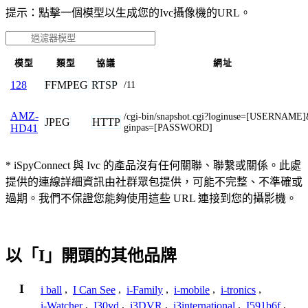
提示：點擊一個模型以生成您的Ivc攝像機的URL。
模型
類型
協議
網址
FFMPEG
RTSP
128
/11
AMZ-
/cgi-bin/snapshot.cgi?loginuse=[USERNAME]
JPEG
HTTP
ginpas=[PASSWORD]
HD41
* iSpyConnect 與 Ivc 的產品沒有任何關聯、聯繫或關係。此處
提供的連線詳細資訊由社群眾包提供，可能不完整、不準確或
過期。我們不保證您能夠使用這些 URL 連接到您的攝影機。
以「I」開頭的其他品牌
I
i ball
,
I Can See
,
i-Family
,
i-mobile
,
i-tronics
,
i-Watcher
,
I30vd
,
i3DVR
,
i3international
,
I591b6f
,