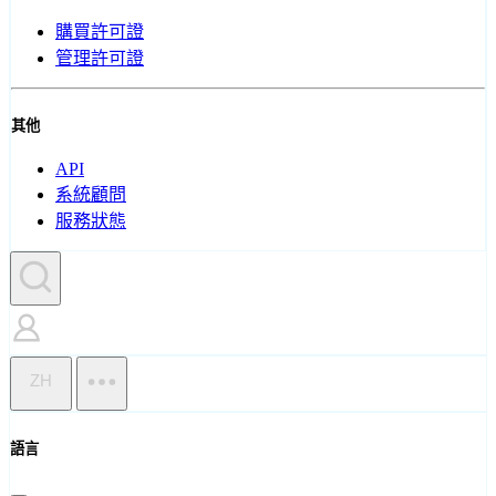
購買許可證
管理許可證
其他
API
系統顧問
服務狀態
ZH
語言