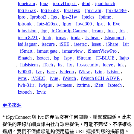
Ipnetcam
,
Ipnz
,
ipo-vf1mp-ir
,
iPod
,
ipod touch
,
Ipq1652x
,
Ipq1658x
,
Ipr31esx
,
Ipr712m
,
Ipr7424/8e
,
Ipro
,
Iprobot3
,
Ips
,
Ips-21w
,
Ipteles
,
Iptime
,
Iptronic
,
Iptz-h20xx
,
Ipux
,
Ipvd300
,
Ipx
,
Iq Eye
,
Iqinvision
,
Iqr
,
Ir Color Ip Camera
,
ircam
,
Irea
,
Iris
,
iris rc8221
,
Irlab
,
irmas
,
iroda
,
Isabeau
,
Isbsupport
,
Isd Jaguar
,
isecure
,
iSEE
,
iseetec
,
Iseeu
,
iShare
,
Isit
,
iSmart
,
ismart gate
,
ismartview
,
iSmartViewPro
,
iSnatch
,
Isotect
,
Isp
,
Ispy
,
iStream
,
IT-BLUE
,
Itajto
,
Italsistem
,
iTech
,
Its
,
Itx
,
Itx-security
,
iueye
,
iuk
,
Iv9000
,
Ivc
,
Ivcc
,
Ivideon
,
iView
,
Ivio
,
ivision
,
ivms
,
iVSEC
,
ivue
,
iWatch
,
iWatch 8CH-ADVR
,
Iwh-31ir
,
Iwigus
,
iwitness
,
ixtrima
,
iZett
,
Izotech
,
Iztouch
,
Izviz
更多來源
* iSpyConnect 與 Ivc 的產品沒有任何關聯、聯繫或關係。此處
提供的連線詳細資訊由社群眾包提供，可能不完整、不準確或
過期。我們不保證您能夠使用這些 URL 連接到您的攝影機。