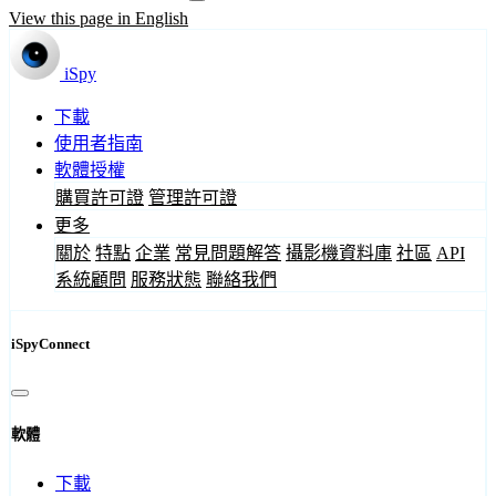
View this page in English
iSpy
下載
使用者指南
軟體授權
購買許可證
管理許可證
更多
關於
特點
企業
常見問題解答
攝影機資料庫
社區
API
系統顧問
服務狀態
聯絡我們
iSpyConnect
軟體
下載