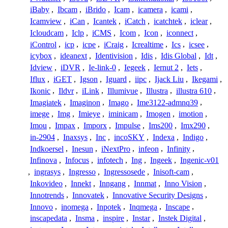
iBaby
,
Ibcam
,
iBrido
,
Icam
,
icamera
,
icami
,
Icamview
,
iCan
,
Icantek
,
iCatch
,
icatchtek
,
iclear
,
Icloudcam
,
Iclp
,
iCMS
,
Icom
,
Icon
,
iconnect
,
iControl
,
icp
,
icpe
,
iCraig
,
Icrealtime
,
Ics
,
icsee
,
icybox
,
ideanext
,
Identivision
,
Idis
,
Idis Global
,
Idt
,
Idview
,
iDVR
,
Ie-link-0
,
Iegeek
,
Iernut 2
,
Iets
,
Iflux
,
iGET
,
Igson
,
Iguard
,
iipc
,
Ijack Liu
,
Ikegami
,
Ikonic
,
Ildvr
,
iLink
,
Illumivue
,
Illustra
,
illustra 610
,
Imagiatek
,
Imaginon
,
Imago
,
Ime3122-admnq39
,
imege
,
Img
,
Imieye
,
iminicam
,
Imogen
,
imotion
,
Imou
,
Impax
,
Imporx
,
Impulse
,
Ims200
,
Imx290
,
in-2904
,
Inaxsys
,
Inc
,
incoSKY
,
Indexa
,
Indigo
,
Indkoersel
,
Inesun
,
iNextPro
,
infeon
,
Infinity
,
Infinova
,
Infocus
,
infotech
,
Ing
,
Ingeek
,
Ingenic-v01
,
ingrasys
,
Ingresso
,
Ingressosede
,
Inisoft-cam
,
Inkovideo
,
Innekt
,
Inngang
,
Innmat
,
Inno Vision
,
Innotrends
,
Innovatek
,
Innovative Security Designs
,
Innovo
,
inomega
,
Inpotek
,
Inqmega
,
Inscape
,
inscapedata
,
Insma
,
inspire
,
Instar
,
Instek Digital
,