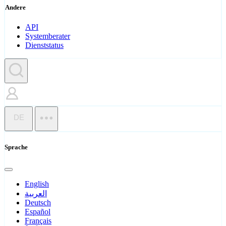
Andere
API
Systemberater
Dienststatus
DE
Sprache
English
العربية
Deutsch
Español
Français