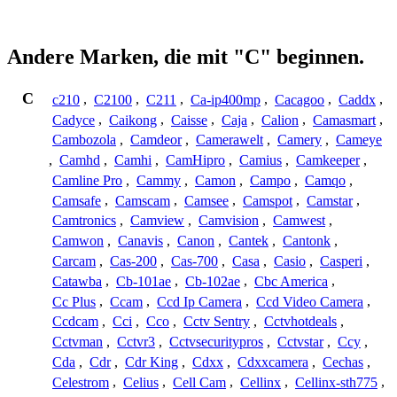
Andere Marken, die mit "C" beginnen.
C
c210
,
C2100
,
C211
,
Ca-ip400mp
,
Cacagoo
,
Caddx
,
Cadyce
,
Caikong
,
Caisse
,
Caja
,
Calion
,
Camasmart
,
Cambozola
,
Camdeor
,
Camerawelt
,
Camery
,
Cameye
,
Camhd
,
Camhi
,
CamHipro
,
Camius
,
Camkeeper
,
Camline Pro
,
Cammy
,
Camon
,
Campo
,
Camqo
,
Camsafe
,
Camscam
,
Camsee
,
Camspot
,
Camstar
,
Camtronics
,
Camview
,
Camvision
,
Camwest
,
Camwon
,
Canavis
,
Canon
,
Cantek
,
Cantonk
,
Carcam
,
Cas-200
,
Cas-700
,
Casa
,
Casio
,
Casperi
,
Catawba
,
Cb-101ae
,
Cb-102ae
,
Cbc America
,
Cc Plus
,
Ccam
,
Ccd Ip Camera
,
Ccd Video Camera
,
Ccdcam
,
Cci
,
Cco
,
Cctv Sentry
,
Cctvhotdeals
,
Cctvman
,
Cctvr3
,
Cctvsecuritypros
,
Cctvstar
,
Ccy
,
Cda
,
Cdr
,
Cdr King
,
Cdxx
,
Cdxxcamera
,
Cechas
,
Celestrom
,
Celius
,
Cell Cam
,
Cellinx
,
Cellinx-sth775
,