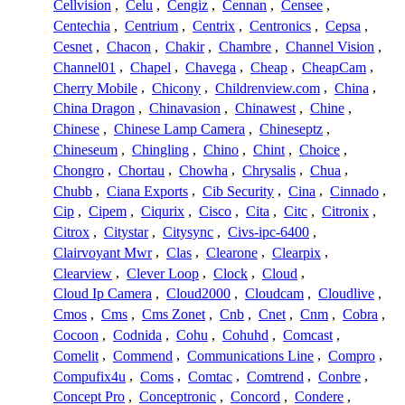
Cellvision
,
Celu
,
Cengiz
,
Cennan
,
Censee
,
Centechia
,
Centrium
,
Centrix
,
Centronics
,
Cepsa
,
Cesnet
,
Chacon
,
Chakir
,
Chambre
,
Channel Vision
,
Channel01
,
Chapel
,
Chavega
,
Cheap
,
CheapCam
,
Cherry Mobile
,
Chicony
,
Childrenview.com
,
China
,
China Dragon
,
Chinavasion
,
Chinawest
,
Chine
,
Chinese
,
Chinese Lamp Camera
,
Chineseptz
,
Chineseum
,
Chingling
,
Chino
,
Chint
,
Choice
,
Chongro
,
Chortau
,
Chowha
,
Chrysalis
,
Chua
,
Chubb
,
Ciana Exports
,
Cib Security
,
Cina
,
Cinnado
,
Cip
,
Cipem
,
Ciqurix
,
Cisco
,
Cita
,
Citc
,
Citronix
,
Citrox
,
Citystar
,
Citysync
,
Civs-ipc-6400
,
Clairvoyant Mwr
,
Clas
,
Clearone
,
Clearpix
,
Clearview
,
Clever Loop
,
Clock
,
Cloud
,
Cloud Ip Camera
,
Cloud2000
,
Cloudcam
,
Cloudlive
,
Cmos
,
Cms
,
Cms Zonet
,
Cnb
,
Cnet
,
Cnm
,
Cobra
,
Cocoon
,
Codnida
,
Cohu
,
Cohuhd
,
Comcast
,
Comelit
,
Commend
,
Communications Line
,
Compro
,
Compufix4u
,
Coms
,
Comtac
,
Comtrend
,
Conbre
,
Concept Pro
,
Conceptronic
,
Concord
,
Condere
,