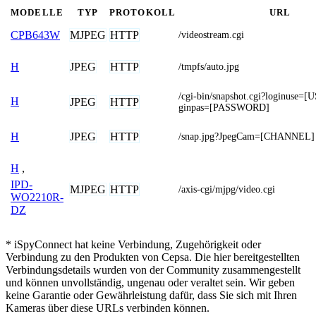
MODELLE
TYP
PROTOKOLL
URL
MJPEG
HTTP
CPB643W
/videostream.cgi
JPEG
HTTP
H
/tmpfs/auto.jpg
/cgi-bin/snapshot.cgi?loginus
H
JPEG
HTTP
ginpas=[PASSWORD]
JPEG
HTTP
H
/snap.jpg?JpegCam=[CHANNEL]
H
,
IPD-
MJPEG
HTTP
/axis-cgi/mjpg/video.cgi
WO2210R-
DZ
* iSpyConnect hat keine Verbindung, Zugehörigkeit oder
Verbindung zu den Produkten von Cepsa. Die hier bereitgestellten
Verbindungsdetails wurden von der Community zusammengestellt
und können unvollständig, ungenau oder veraltet sein. Wir geben
keine Garantie oder Gewährleistung dafür, dass Sie sich mit Ihren
Kameras über diese URLs verbinden können.