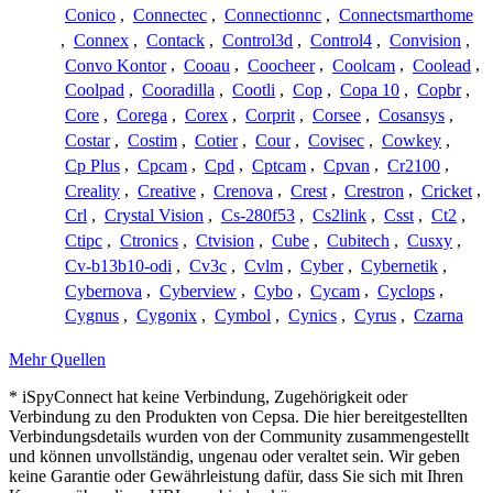
Conico
,
Connectec
,
Connectionnc
,
Connectsmarthome
,
Connex
,
Contack
,
Control3d
,
Control4
,
Convision
,
Convo Kontor
,
Cooau
,
Coocheer
,
Coolcam
,
Coolead
,
Coolpad
,
Cooradilla
,
Cootli
,
Cop
,
Copa 10
,
Copbr
,
Core
,
Corega
,
Corex
,
Corprit
,
Corsee
,
Cosansys
,
Costar
,
Costim
,
Cotier
,
Cour
,
Covisec
,
Cowkey
,
Cp Plus
,
Cpcam
,
Cpd
,
Cptcam
,
Cpvan
,
Cr2100
,
Creality
,
Creative
,
Crenova
,
Crest
,
Crestron
,
Cricket
,
Crl
,
Crystal Vision
,
Cs-280f53
,
Cs2link
,
Csst
,
Ct2
,
Ctipc
,
Ctronics
,
Ctvision
,
Cube
,
Cubitech
,
Cusxy
,
Cv-b13b10-odi
,
Cv3c
,
Cvlm
,
Cyber
,
Cybernetik
,
Cybernova
,
Cyberview
,
Cybo
,
Cycam
,
Cyclops
,
Cygnus
,
Cygonix
,
Cymbol
,
Cynics
,
Cyrus
,
Czarna
Mehr Quellen
* iSpyConnect hat keine Verbindung, Zugehörigkeit oder
Verbindung zu den Produkten von Cepsa. Die hier bereitgestellten
Verbindungsdetails wurden von der Community zusammengestellt
und können unvollständig, ungenau oder veraltet sein. Wir geben
keine Garantie oder Gewährleistung dafür, dass Sie sich mit Ihren