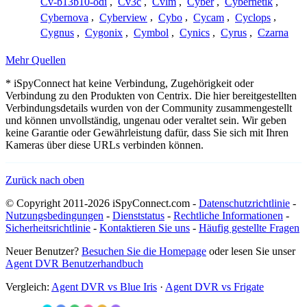
Cv-b13b10-odi
,
Cv3c
,
Cvlm
,
Cyber
,
Cybernetik
,
Cybernova
,
Cyberview
,
Cybo
,
Cycam
,
Cyclops
,
Cygnus
,
Cygonix
,
Cymbol
,
Cynics
,
Cyrus
,
Czarna
Mehr Quellen
* iSpyConnect hat keine Verbindung, Zugehörigkeit oder
Verbindung zu den Produkten von Centrix. Die hier bereitgestellten
Verbindungsdetails wurden von der Community zusammengestellt
und können unvollständig, ungenau oder veraltet sein. Wir geben
keine Garantie oder Gewährleistung dafür, dass Sie sich mit Ihren
Kameras über diese URLs verbinden können.
Zurück nach oben
© Copyright 2011-2026 iSpyConnect.com -
Datenschutzrichtlinie
-
Nutzungsbedingungen
-
Dienststatus
-
Rechtliche Informationen
-
Sicherheitsrichtlinie
-
Kontaktieren Sie uns
-
Häufig gestellte Fragen
Neuer Benutzer?
Besuchen Sie die Homepage
oder lesen Sie unser
Agent DVR Benutzerhandbuch
Vergleich:
Agent DVR vs Blue Iris
·
Agent DVR vs Frigate