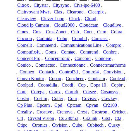
Citrox
,
Citystar
,
Citysync
,
Civs-ipc-6400
,
Clairvoyant Mwr
,
Clas
,
Clearone
,
Clearpix
,
Clearview
,
Clever Loop
,
Clock
,
Cloud
,
Cloud Ip Camera
,
Cloud2000
,
Cloudcam
,
Cloudlive
,
Cmos
,
Cms
,
Cms Zonet
,
Cnb
,
Cnet
,
Cnm
,
Cobra
,
Cocoon
,
Codnida
,
Cohu
,
Cohuhd
,
Comcast
,
Comelit
,
Commend
,
Communications Line
,
Compro
,
Compufix4u
,
Coms
,
Comtac
,
Comtrend
,
Conbre
,
Concept Pro
,
Conceptronic
,
Concord
,
Condere
,
Conico
,
Connectec
,
Connectionnc
,
Connectsmarthome
,
Connex
,
Contack
,
Control3d
,
Control4
,
Convision
,
Convo Kontor
,
Cooau
,
Coocheer
,
Coolcam
,
Coolead
,
Coolpad
,
Cooradilla
,
Cootli
,
Cop
,
Copa 10
,
Copbr
,
Core
,
Corega
,
Corex
,
Corprit
,
Corsee
,
Cosansys
,
Costar
,
Costim
,
Cotier
,
Cour
,
Covisec
,
Cowkey
,
Cp Plus
,
Cpcam
,
Cpd
,
Cptcam
,
Cpvan
,
Cr2100
,
Creality
,
Creative
,
Crenova
,
Crest
,
Crestron
,
Cricket
,
Crl
,
Crystal Vision
,
Cs-280f53
,
Cs2link
,
Csst
,
Ct2
,
Ctipc
,
Ctronics
,
Ctvision
,
Cube
,
Cubitech
,
Cusxy
,