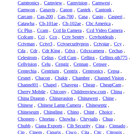
Camtronics
,
Camview
,
Camvision
,
Camwest
,
Camwon
,
Canavis
,
Canon
,
Cantek
,
Cantonk
,
Carcam
,
Cas-200
,
Cas-700
,
Casa
,
Casio
,
Casperi
,
Catawba
,
Cb-101ae
,
Cb-102ae
,
Cbc America
,
Cc Plus
,
Ccam
,
Ccd Ip Camera
,
Ccd Video Camera
,
Ccdcam
,
Cci
,
Cco
,
Cctv Sentry
,
Cctvhotdeals
,
Cctvman
,
Cctvr3
,
Cctvsecuritypros
,
Cctvstar
,
Ccy
,
Cda
,
Cdr
,
Cdr King
,
Cdxx
,
Cdxxcamera
,
Cechas
,
Celestrom
,
Celius
,
Cell Cam
,
Cellinx
,
Cellinx-sth775
,
Cellvision
,
Celu
,
Cengiz
,
Cennan
,
Censee
,
Centechia
,
Centrium
,
Centrix
,
Centronics
,
Cepsa
,
Cesnet
,
Chacon
,
Chakir
,
Chambre
,
Channel Vision
,
Channel01
,
Chapel
,
Chavega
,
Cheap
,
CheapCam
,
Cherry Mobile
,
Chicony
,
Childrenview.com
,
China
,
China Dragon
,
Chinavasion
,
Chinawest
,
Chine
,
Chinese
,
Chinese Lamp Camera
,
Chineseptz
,
Chineseum
,
Chingling
,
Chino
,
Chint
,
Choice
,
Chongro
,
Chortau
,
Chowha
,
Chrysalis
,
Chua
,
Chubb
,
Ciana Exports
,
Cib Security
,
Cina
,
Cinnado
,
Cip
,
Cipem
,
Ciqurix
,
Cisco
,
Cita
,
Citc
,
Citronix
,