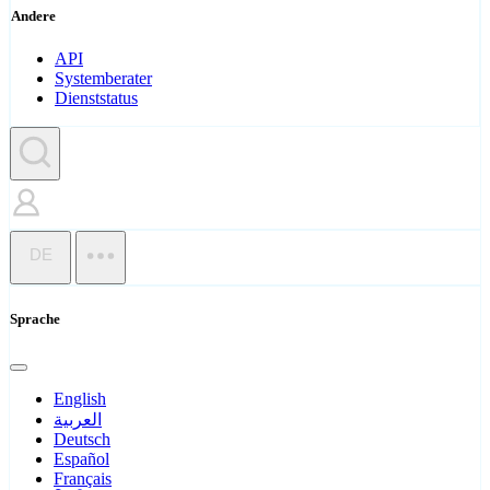
Andere
API
Systemberater
Dienststatus
DE
Sprache
English
العربية
Deutsch
Español
Français