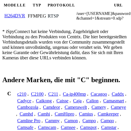
MODELLE
TYP
PROTOKOLL
URL
/user=[USERNAME]&passwor
H264DVR
FFMPEG
RTSP
&channel=1&stream=0.sdp?
* iSpyConnect hat keine Verbindung, Zugehörigkeit oder
Verbindung zu den Produkten von Centrix. Die hier bereitgestellten
Verbindungsdetails wurden von der Community zusammengestellt
und können unvollständig, ungenau oder veraltet sein. Wir geben
keine Garantie oder Gewährleistung dafür, dass Sie sich mit Ihren
Kameras über diese URLs verbinden können.
Andere Marken, die mit "C" beginnen.
C
c210
,
C2100
,
C211
,
Ca-ip400mp
,
Cacagoo
,
Caddx
,
Cadyce
,
Caikong
,
Caisse
,
Caja
,
Calion
,
Camasmart
,
Cambozola
,
Camdeor
,
Camerawelt
,
Camery
,
Cameye
,
Camhd
,
Camhi
,
CamHipro
,
Camius
,
Camkeeper
,
Camline Pro
,
Cammy
,
Camon
,
Campo
,
Camqo
,
Camsafe
,
Camscam
,
Camsee
,
Camspot
,
Camstar
,