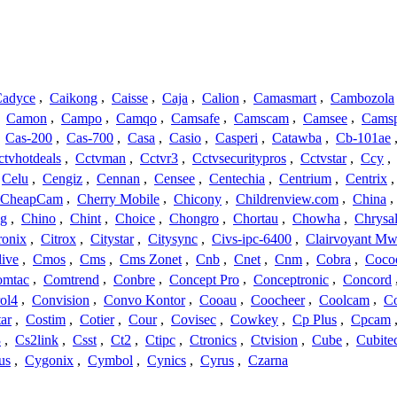
adyce
,
Caikong
,
Caisse
,
Caja
,
Calion
,
Camasmart
,
Cambozola
,
Camon
,
Campo
,
Camqo
,
Camsafe
,
Camscam
,
Camsee
,
Camsp
,
Cas-200
,
Cas-700
,
Casa
,
Casio
,
Casperi
,
Catawba
,
Cb-101ae
ctvhotdeals
,
Cctvman
,
Cctvr3
,
Cctvsecuritypros
,
Cctvstar
,
Ccy
,
Celu
,
Cengiz
,
Cennan
,
Censee
,
Centechia
,
Centrium
,
Centrix
CheapCam
,
Cherry Mobile
,
Chicony
,
Childrenview.com
,
China
,
ng
,
Chino
,
Chint
,
Choice
,
Chongro
,
Chortau
,
Chowha
,
Chrysal
ronix
,
Citrox
,
Citystar
,
Citysync
,
Civs-ipc-6400
,
Clairvoyant Mw
live
,
Cmos
,
Cms
,
Cms Zonet
,
Cnb
,
Cnet
,
Cnm
,
Cobra
,
Coco
omtac
,
Comtrend
,
Conbre
,
Concept Pro
,
Conceptronic
,
Concord
ol4
,
Convision
,
Convo Kontor
,
Cooau
,
Coocheer
,
Coolcam
,
C
ar
,
Costim
,
Cotier
,
Cour
,
Covisec
,
Cowkey
,
Cp Plus
,
Cpcam
3
,
Cs2link
,
Csst
,
Ct2
,
Ctipc
,
Ctronics
,
Ctvision
,
Cube
,
Cubite
us
,
Cygonix
,
Cymbol
,
Cynics
,
Cyrus
,
Czarna