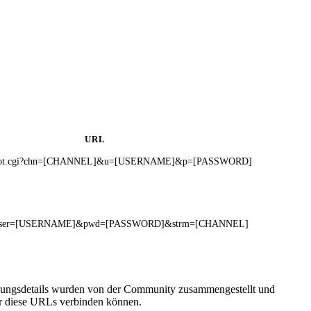
URL
pshot.cgi?chn=[CHANNEL]&u=[USERNAME]&p=[PASSWORD]
pg?user=[USERNAME]&pwd=[PASSWORD]&strm=[CHANNEL]
indungsdetails wurden von der Community zusammengestellt und
ber diese URLs verbinden können.