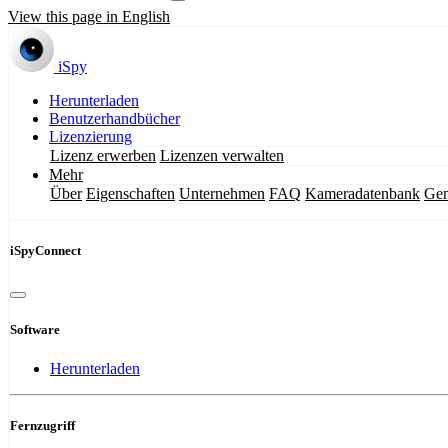
View this page in English
iSpy
Herunterladen
Benutzerhandbücher
Lizenzierung
Lizenz erwerben
Lizenzen verwalten
Mehr
Über
Eigenschaften
Unternehmen
FAQ
Kameradatenbank
Gem
iSpyConnect
Software
Herunterladen
Fernzugriff