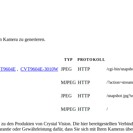
on Kamera zu generieren.
TYP
PROTOKOLL
JPEG
HTTP
T9604E
,
CVT9604E-3010W
/cgi-bin/sna
MJPEG
HTTP
/?action=stream
JPEG
HTTP
/snapshot.j
MJPEG
HTTP
/
zu den Produkten von Crystal Vision. Die hier bereitgestellten Verb
arantie oder Gewährleistung dafür, dass Sie sich mit Ihren Kameras ü