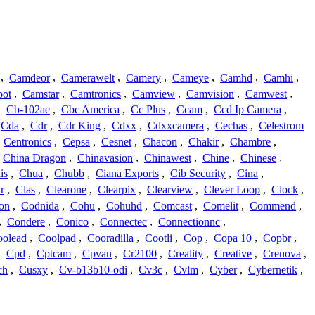
,
Camdeor
,
Camerawelt
,
Camery
,
Cameye
,
Camhd
,
Camhi
,
ot
,
Camstar
,
Camtronics
,
Camview
,
Camvision
,
Camwest
,
,
Cb-102ae
,
Cbc America
,
Cc Plus
,
Ccam
,
Ccd Ip Camera
,
Cda
,
Cdr
,
Cdr King
,
Cdxx
,
Cdxxcamera
,
Cechas
,
Celestrom
,
Centronics
,
Cepsa
,
Cesnet
,
Chacon
,
Chakir
,
Chambre
,
China Dragon
,
Chinavasion
,
Chinawest
,
Chine
,
Chinese
,
is
,
Chua
,
Chubb
,
Ciana Exports
,
Cib Security
,
Cina
,
r
,
Clas
,
Clearone
,
Clearpix
,
Clearview
,
Clever Loop
,
Clock
,
on
,
Codnida
,
Cohu
,
Cohuhd
,
Comcast
,
Comelit
,
Commend
,
,
Condere
,
Conico
,
Connectec
,
Connectionnc
,
oolead
,
Coolpad
,
Cooradilla
,
Cootli
,
Cop
,
Copa 10
,
Copbr
,
,
Cpd
,
Cptcam
,
Cpvan
,
Cr2100
,
Creality
,
Creative
,
Crenova
,
ch
,
Cusxy
,
Cv-b13b10-odi
,
Cv3c
,
Cvlm
,
Cyber
,
Cybernetik
,