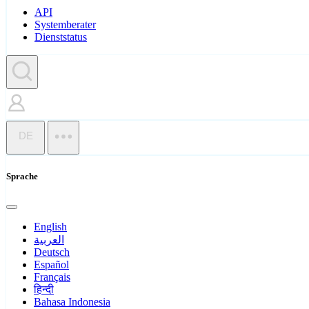
API
Systemberater
Dienststatus
DE
Sprache
English
العربية
Deutsch
Español
Français
हिन्दी
Bahasa Indonesia