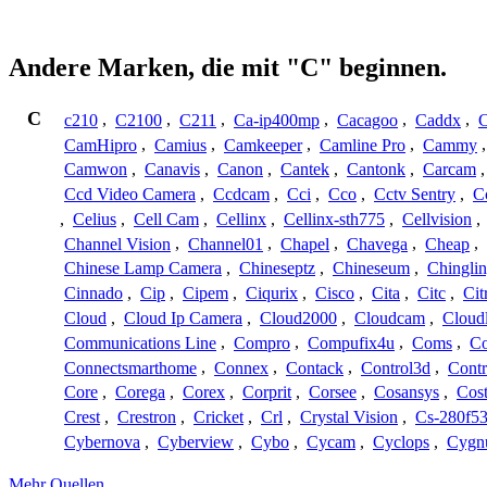
Andere Marken, die mit "C" beginnen.
C
c210
,
C2100
,
C211
,
Ca-ip400mp
,
Cacagoo
,
Caddx
,
C
CamHipro
,
Camius
,
Camkeeper
,
Camline Pro
,
Cammy
Camwon
,
Canavis
,
Canon
,
Cantek
,
Cantonk
,
Carcam
Ccd Video Camera
,
Ccdcam
,
Cci
,
Cco
,
Cctv Sentry
,
C
,
Celius
,
Cell Cam
,
Cellinx
,
Cellinx-sth775
,
Cellvision
,
Channel Vision
,
Channel01
,
Chapel
,
Chavega
,
Cheap
,
Chinese Lamp Camera
,
Chineseptz
,
Chineseum
,
Chingli
Cinnado
,
Cip
,
Cipem
,
Ciqurix
,
Cisco
,
Cita
,
Citc
,
Cit
Cloud
,
Cloud Ip Camera
,
Cloud2000
,
Cloudcam
,
Cloud
Communications Line
,
Compro
,
Compufix4u
,
Coms
,
C
Connectsmarthome
,
Connex
,
Contack
,
Control3d
,
Contr
Core
,
Corega
,
Corex
,
Corprit
,
Corsee
,
Cosansys
,
Cost
Crest
,
Crestron
,
Cricket
,
Crl
,
Crystal Vision
,
Cs-280f5
Cybernova
,
Cyberview
,
Cybo
,
Cycam
,
Cyclops
,
Cygn
Mehr Quellen