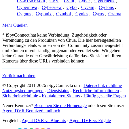
Cv-b13b10-odi
,
Cv3c
,
Cvlm
,
Cyber
,
Cybernetik
,
Cybernova
,
Cyberview
,
Cybo
,
Cycam
,
Cyclops
,
Cygnus
,
Cygonix
,
Cymbol
,
Cynics
,
Cyrus
,
Czarna
Mehr Quellen
* iSpyConnect hat keine Verbindung, Zugehörigkeit oder
Verbindung zu den Produkten von Chua. Die hier bereitgestellten
Verbindungsdetails wurden von der Community zusammengestellt
und können unvollständig, ungenau oder veraltet sein. Wir geben
keine Garantie oder Gewährleistung dafür, dass Sie sich mit Ihren
Kameras über diese URLs verbinden können.
Zurück nach oben
© Copyright 2011-2026 iSpyConnect.com -
Datenschutzrichtlinie
-
Nutzungsbedingungen
-
Dienststatus
-
Rechtliche Informationen
-
Sicherheitsrichtlinie
-
Kontaktieren Sie uns
-
Häufig gestellte Fragen
Neuer Benutzer?
Besuchen Sie die Homepage
oder lesen Sie unser
Agent DVR Benutzerhandbuch
Vergleich:
Agent DVR vs Blue Iris
·
Agent DVR vs Frigate