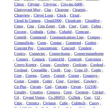
Citrox
,
Citystar
,
Citysync
,
Civs-ipc-6400
,
Clairvoyant Mwr
,
Clas
,
Clearone
,
Clearpix
,
Clearview
,
Clever Loop
,
Clock
,
Cloud
,
Cloud Ip Camera
,
Cloud2000
,
Cloudcam
,
Cloudlive
,
Cmos
,
Cms
,
Cms Zonet
,
Cnb
,
Cnet
,
Cnm
,
Cobra
,
Cocoon
,
Codnida
,
Cohu
,
Cohuhd
,
Comcast
,
Comelit
,
Commend
,
Communications Line
,
Compro
,
Compufix4u
,
Coms
,
Comtac
,
Comtrend
,
Conbre
,
Concept Pro
,
Conceptronic
,
Concord
,
Condere
,
Conico
,
Connectec
,
Connectionnc
,
Connectsmarthome
,
Connex
,
Contack
,
Control3d
,
Control4
,
Convision
,
Convo Kontor
,
Cooau
,
Coocheer
,
Coolcam
,
Coolead
,
Coolpad
,
Cooradilla
,
Cootli
,
Cop
,
Copa 10
,
Copbr
,
Core
,
Corega
,
Corex
,
Corprit
,
Corsee
,
Cosansys
,
Costar
,
Costim
,
Cotier
,
Cour
,
Covisec
,
Cowkey
,
Cp Plus
,
Cpcam
,
Cpd
,
Cptcam
,
Cpvan
,
Cr2100
,
Creality
,
Creative
,
Crenova
,
Crest
,
Crestron
,
Cricket
,
Crl
,
Crystal Vision
,
Cs-280f53
,
Cs2link
,
Csst
,
Ct2
,
Ctipc
,
Ctronics
,
Ctvision
,
Cube
,
Cubitech
,
Cusxy
,