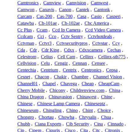
Camtronics
,
Camview
,
Camvision
,
Camwest
,
Camwon
,
Canavis
,
Canon
,
Cantek
,
Cantonk
,
Carcam
,
Cas-200
,
Cas-700
,
Casa
,
Casio
,
Casperi
,
Catawba
,
Cb-101ae
,
Cb-102ae
,
Cbc America
,
Cc Plus
,
Ccam
,
Ccd Ip Camera
,
Ccd Video Camera
,
Ccdcam
,
Cci
,
Cco
,
Cctv Sentry
,
Cctvhotdeals
,
Cctvman
,
Cctvr3
,
Cctvsecuritypros
,
Cctvstar
,
Ccy
,
Cda
,
Cdr
,
Cdr King
,
Cdxx
,
Cdxxcamera
,
Cechas
,
Celestrom
,
Celius
,
Cell Cam
,
Cellinx
,
Cellinx-sth775
,
Cellvision
,
Celu
,
Cengiz
,
Cennan
,
Censee
,
Centechia
,
Centrium
,
Centrix
,
Centronics
,
Cepsa
,
Cesnet
,
Chacon
,
Chakir
,
Chambre
,
Channel Vision
,
Channel01
,
Chapel
,
Chavega
,
Cheap
,
CheapCam
,
Cherry Mobile
,
Chicony
,
Childrenview.com
,
China
,
China Dragon
,
Chinavasion
,
Chinawest
,
Chine
,
Chinese
,
Chinese Lamp Camera
,
Chineseptz
,
Chineseum
,
Chingling
,
Chino
,
Chint
,
Choice
,
Chongro
,
Chortau
,
Chowha
,
Chrysalis
,
Chua
,
Chubb
,
Ciana Exports
,
Cib Security
,
Cina
,
Cinnado
,
Cip
,
Cipem
,
Ciqurix
,
Cisco
,
Cita
,
Citc
,
Citronix
,