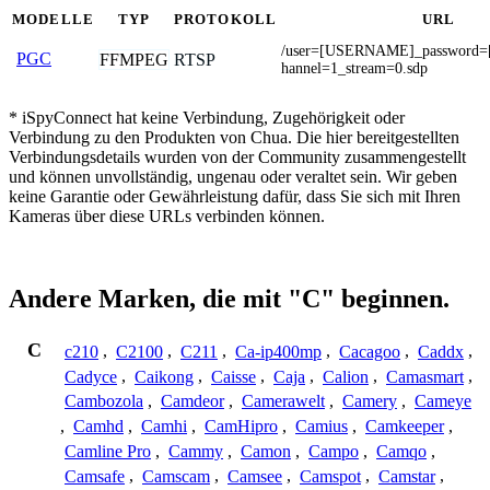
MODELLE
TYP
PROTOKOLL
URL
/user=[USERNAME]_password
PGC
FFMPEG
RTSP
hannel=1_stream=0.sdp
* iSpyConnect hat keine Verbindung, Zugehörigkeit oder
Verbindung zu den Produkten von Chua. Die hier bereitgestellten
Verbindungsdetails wurden von der Community zusammengestellt
und können unvollständig, ungenau oder veraltet sein. Wir geben
keine Garantie oder Gewährleistung dafür, dass Sie sich mit Ihren
Kameras über diese URLs verbinden können.
Andere Marken, die mit "C" beginnen.
C
c210
,
C2100
,
C211
,
Ca-ip400mp
,
Cacagoo
,
Caddx
,
Cadyce
,
Caikong
,
Caisse
,
Caja
,
Calion
,
Camasmart
,
Cambozola
,
Camdeor
,
Camerawelt
,
Camery
,
Cameye
,
Camhd
,
Camhi
,
CamHipro
,
Camius
,
Camkeeper
,
Camline Pro
,
Cammy
,
Camon
,
Campo
,
Camqo
,
Camsafe
,
Camscam
,
Camsee
,
Camspot
,
Camstar
,