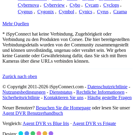
Cybernova
,
Cyberview
,
Cybo
,
Cycam
,
Cyclops
,
Cygnus
,
Cygonix
,
Cymbol
,
Cynics
,
Cyrus
,
Czarna
Mehr Quellen
* iSpyConnect hat keine Verbindung, Zugehörigkeit oder
Verbindung zu den Produkten von Corsee. Die hier bereitgestellten
Verbindungsdetails wurden von der Community zusammengestellt
und können unvollständig, ungenau oder veraltet sein. Wir geben
keine Garantie oder Gewährleistung dafür, dass Sie sich mit Ihren
Kameras über diese URLs verbinden können.
Zurück nach oben
© Copyright 2011-2026 iSpyConnect.com -
Datenschutzrichtlinie
-
Nutzungsbedingungen
-
Dienststatus
-
Rechtliche Informationen
-
Sicherheitsrichtlinie
-
Kontaktieren Sie uns
-
Häufig gestellte Fragen
Neuer Benutzer?
Besuchen Sie die Homepage
oder lesen Sie unser
Agent DVR Benutzerhandbuch
Vergleich:
Agent DVR vs Blue Iris
·
Agent DVR vs Frigate
Design: