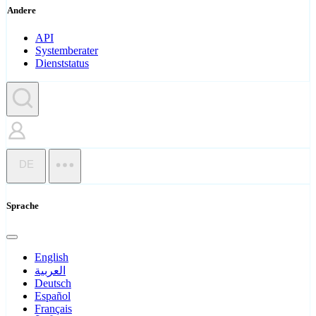
Andere
API
Systemberater
Dienststatus
DE
Sprache
English
العربية
Deutsch
Español
Français