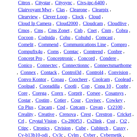
Citrox
,
Citystar
,
Citysync
,
Civs-ipc-6400
,
Clairvoyant Mwr
,
Clas
,
Clearone
,
Clearpix
,
Clearview
,
Clever Loop
,
Clock
,
Cloud
,
Cloud Ip Camera
,
Cloud2000
,
Cloudcam
,
Cloudlive
,
Cmos
,
Cms
,
Cms Zonet
,
Cnb
,
Cnet
,
Cnm
,
Cobra
,
Cocoon
,
Codnida
,
Cohu
,
Cohuhd
,
Comcast
,
Comelit
,
Commend
,
Communications Line
,
Compro
,
Compufix4u
,
Coms
,
Comtac
,
Comtrend
,
Conbre
,
Concept Pro
,
Conceptronic
,
Concord
,
Condere
,
Conico
,
Connectec
,
Connectionnc
,
Connectsmarthome
,
Connex
,
Contack
,
Control3d
,
Control4
,
Convision
,
Convo Kontor
,
Cooau
,
Coocheer
,
Coolcam
,
Coolead
,
Coolpad
,
Cooradilla
,
Cootli
,
Cop
,
Copa 10
,
Copbr
,
Core
,
Corega
,
Corex
,
Corprit
,
Corsee
,
Cosansys
,
Costar
,
Costim
,
Cotier
,
Cour
,
Covisec
,
Cowkey
,
Cp Plus
,
Cpcam
,
Cpd
,
Cptcam
,
Cpvan
,
Cr2100
,
Creality
,
Creative
,
Crenova
,
Crest
,
Crestron
,
Cricket
,
Crl
,
Crystal Vision
,
Cs-280f53
,
Cs2link
,
Csst
,
Ct2
,
Ctipc
,
Ctronics
,
Ctvision
,
Cube
,
Cubitech
,
Cusxy
,
Cv-b13b10-odi
,
Cv3c
,
Cvlm
,
Cyber
,
Cybernetik
,