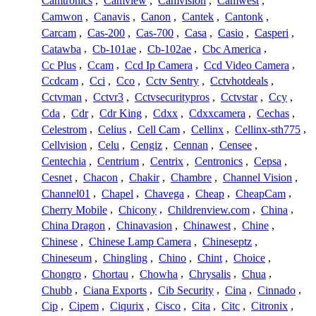
Camtronics
,
Camview
,
Camvision
,
Camwest
,
Camwon
,
Canavis
,
Canon
,
Cantek
,
Cantonk
,
Carcam
,
Cas-200
,
Cas-700
,
Casa
,
Casio
,
Casperi
,
Catawba
,
Cb-101ae
,
Cb-102ae
,
Cbc America
,
Cc Plus
,
Ccam
,
Ccd Ip Camera
,
Ccd Video Camera
,
Ccdcam
,
Cci
,
Cco
,
Cctv Sentry
,
Cctvhotdeals
,
Cctvman
,
Cctvr3
,
Cctvsecuritypros
,
Cctvstar
,
Ccy
,
Cda
,
Cdr
,
Cdr King
,
Cdxx
,
Cdxxcamera
,
Cechas
,
Celestrom
,
Celius
,
Cell Cam
,
Cellinx
,
Cellinx-sth775
,
Cellvision
,
Celu
,
Cengiz
,
Cennan
,
Censee
,
Centechia
,
Centrium
,
Centrix
,
Centronics
,
Cepsa
,
Cesnet
,
Chacon
,
Chakir
,
Chambre
,
Channel Vision
,
Channel01
,
Chapel
,
Chavega
,
Cheap
,
CheapCam
,
Cherry Mobile
,
Chicony
,
Childrenview.com
,
China
,
China Dragon
,
Chinavasion
,
Chinawest
,
Chine
,
Chinese
,
Chinese Lamp Camera
,
Chineseptz
,
Chineseum
,
Chingling
,
Chino
,
Chint
,
Choice
,
Chongro
,
Chortau
,
Chowha
,
Chrysalis
,
Chua
,
Chubb
,
Ciana Exports
,
Cib Security
,
Cina
,
Cinnado
,
Cip
,
Cipem
,
Ciqurix
,
Cisco
,
Cita
,
Citc
,
Citronix
,