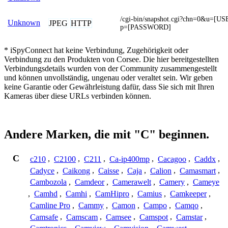
/cgi-bin/snapshot.cgi?chn=0&u=
Unknown
JPEG
HTTP
p=[PASSWORD]
* iSpyConnect hat keine Verbindung, Zugehörigkeit oder
Verbindung zu den Produkten von Corsee. Die hier bereitgestellten
Verbindungsdetails wurden von der Community zusammengestellt
und können unvollständig, ungenau oder veraltet sein. Wir geben
keine Garantie oder Gewährleistung dafür, dass Sie sich mit Ihren
Kameras über diese URLs verbinden können.
Andere Marken, die mit "C" beginnen.
C
c210
,
C2100
,
C211
,
Ca-ip400mp
,
Cacagoo
,
Caddx
,
Cadyce
,
Caikong
,
Caisse
,
Caja
,
Calion
,
Camasmart
,
Cambozola
,
Camdeor
,
Camerawelt
,
Camery
,
Cameye
,
Camhd
,
Camhi
,
CamHipro
,
Camius
,
Camkeeper
,
Camline Pro
,
Cammy
,
Camon
,
Campo
,
Camqo
,
Camsafe
,
Camscam
,
Camsee
,
Camspot
,
Camstar
,