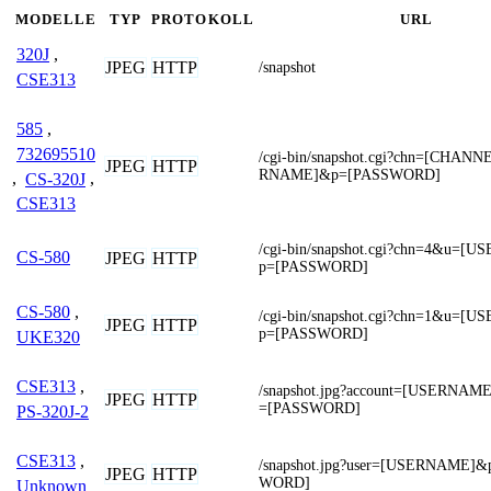
MODELLE
TYP
PROTOKOLL
URL
320J
,
JPEG
HTTP
/snapshot
CSE313
585
,
732695510
/cgi-bin/snapshot.cgi?chn=[CHAN
JPEG
HTTP
RNAME]&p=[PASSWORD]
,
CS-320J
,
CSE313
/cgi-bin/snapshot.cgi?chn=4&u=
CS-580
JPEG
HTTP
p=[PASSWORD]
CS-580
,
/cgi-bin/snapshot.cgi?chn=1&u=
JPEG
HTTP
p=[PASSWORD]
UKE320
CSE313
,
/snapshot.jpg?account=[USERNAM
JPEG
HTTP
=[PASSWORD]
PS-320J-2
CSE313
,
/snapshot.jpg?user=[USERNAME]
JPEG
HTTP
WORD]
Unknown