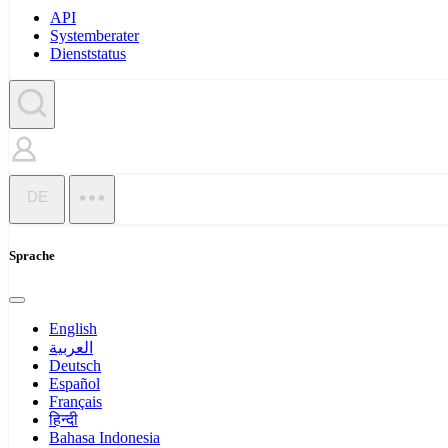
API
Systemberater
Dienststatus
DE
Sprache
English
العربية
Deutsch
Español
Français
हिन्दी
Bahasa Indonesia