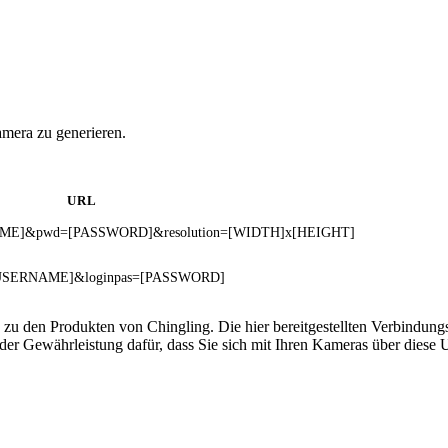
amera zu generieren.
URL
RNAME]&pwd=[PASSWORD]&resolution=[WIDTH]x[HEIGHT]
se=[USERNAME]&loginpas=[PASSWORD]
 zu den Produkten von Chingling. Die hier bereitgestellten Verbindu
 oder Gewährleistung dafür, dass Sie sich mit Ihren Kameras über dies