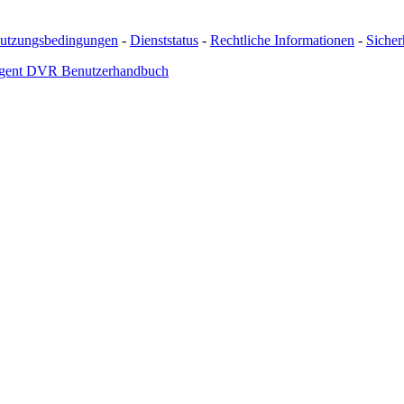
utzungsbedingungen
-
Dienststatus
-
Rechtliche Informationen
-
Sicherh
gent DVR Benutzerhandbuch