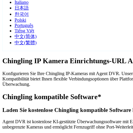
Italiano
日本語
한국어
Polski
Português
Tiếng Việt
中文(简体)
中文(繁體)
Chingling IP Kamera Einrichtungs-URL A
Konfigurieren Sie Ihre Chingling IP-Kameras mit Agent DVR. Unsere
Kompatibilität bietet Ihnen flexible Verbindungsoptionen über Plat
Überwachung.
Chingling kompatible Software*
Laden Sie kostenlose Chingling kompatible Software 
Agent DVR ist kostenlose KI-gestützte Überwachungssoftware mit Ech
unbegrenzte Kameras und ermöglicht Fernzugriff ohne Port-Weiterle