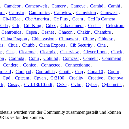
,
Camdeor
,
Camerawelt
,
Camery
,
Cameye
,
Camhd
,
Camhi
,
ot
,
Camstar
,
Camtronics
,
Camview
,
Camvision
,
Camwest
,
,
Cb-102ae
,
Cbc America
,
Cc Plus
,
Ccam
,
Ccd Ip Camera
,
Cda
,
Cdr
,
Cdr King
,
Cdxx
,
Cdxxcamera
,
Cechas
,
Celestrom
,
Centronics
,
Cepsa
,
Cesnet
,
Chacon
,
Chakir
,
Chambre
,
China Dragon
,
Chinavasion
,
Chinawest
,
Chine
,
Chinese
,
is
,
Chua
,
Chubb
,
Ciana Exports
,
Cib Security
,
Cina
,
r
,
Clas
,
Clearone
,
Clearpix
,
Clearview
,
Clever Loop
,
Clock
,
on
,
Codnida
,
Cohu
,
Cohuhd
,
Comcast
,
Comelit
,
Commend
,
,
Condere
,
Conico
,
Connectec
,
Connectionnc
,
oolead
,
Coolpad
,
Cooradilla
,
Cootli
,
Cop
,
Copa 10
,
Copbr
,
,
Cpd
,
Cptcam
,
Cpvan
,
Cr2100
,
Creality
,
Creative
,
Crenova
,
ch
,
Cusxy
,
Cv-b13b10-odi
,
Cv3c
,
Cvlm
,
Cyber
,
Cybernetik
,
ngsdetails wurden von der Community zusammengestellt und können
e URLs verbinden können.