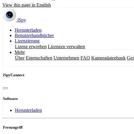
View this page in English
iSpy
Herunterladen
Benutzerhandbücher
Lizenzierung
Lizenz erwerben
Lizenzen verwalten
Mehr
Über
Eigenschaften
Unternehmen
FAQ
Kameradatenbank
Gem
iSpyConnect
Software
Herunterladen
Fernzugriff