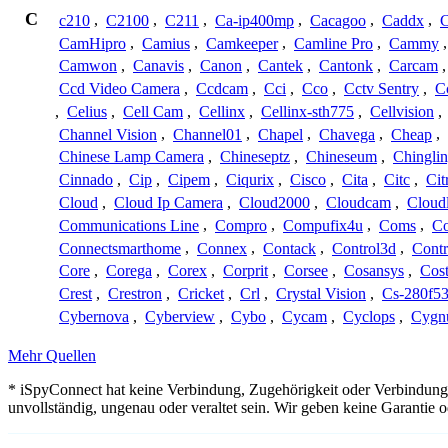
C
c210
,
C2100
,
C211
,
Ca-ip400mp
,
Cacagoo
,
Caddx
,
C
CamHipro
,
Camius
,
Camkeeper
,
Camline Pro
,
Cammy
Camwon
,
Canavis
,
Canon
,
Cantek
,
Cantonk
,
Carcam
Ccd Video Camera
,
Ccdcam
,
Cci
,
Cco
,
Cctv Sentry
,
C
,
Celius
,
Cell Cam
,
Cellinx
,
Cellinx-sth775
,
Cellvision
,
Channel Vision
,
Channel01
,
Chapel
,
Chavega
,
Cheap
,
Chinese Lamp Camera
,
Chineseptz
,
Chineseum
,
Chingli
Cinnado
,
Cip
,
Cipem
,
Ciqurix
,
Cisco
,
Cita
,
Citc
,
Cit
Cloud
,
Cloud Ip Camera
,
Cloud2000
,
Cloudcam
,
Cloud
Communications Line
,
Compro
,
Compufix4u
,
Coms
,
C
Connectsmarthome
,
Connex
,
Contack
,
Control3d
,
Contr
Core
,
Corega
,
Corex
,
Corprit
,
Corsee
,
Cosansys
,
Cost
Crest
,
Crestron
,
Cricket
,
Crl
,
Crystal Vision
,
Cs-280f5
Cybernova
,
Cyberview
,
Cybo
,
Cycam
,
Cyclops
,
Cygn
Mehr Quellen
* iSpyConnect hat keine Verbindung, Zugehörigkeit oder Verbindung
unvollständig, ungenau oder veraltet sein. Wir geben keine Garantie