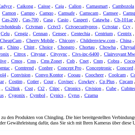
adyce
,
Caikong
,
Caisse
,
Caja
,
Calion
,
Camasmart
,
Cambozola
,
Camon
,
Campo
,
Camqo
,
Camsafe
,
Camscam
,
Camsee
,
Camsp
,
Cas-200
,
Cas-700
,
Casa
,
Casio
,
Casperi
,
Catawba
,
Cb-101ae
ctvhotdeals
,
Cctvman
,
Cctvr3
,
Cctvsecuritypros
,
Cctvstar
,
Ccy
,
Celu
,
Cengiz
,
Cennan
,
Censee
,
Centechia
,
Centrium
,
Centrix
CheapCam
,
Cherry Mobile
,
Chicony
,
Childrenview.com
,
China
,
ng
,
Chino
,
Chint
,
Choice
,
Chongro
,
Chortau
,
Chowha
,
Chrysal
ronix
,
Citrox
,
Citystar
,
Citysync
,
Civs-ipc-6400
,
Clairvoyant Mw
live
,
Cmos
,
Cms
,
Cms Zonet
,
Cnb
,
Cnet
,
Cnm
,
Cobra
,
Coco
omtac
,
Comtrend
,
Conbre
,
Concept Pro
,
Conceptronic
,
Concord
ol4
,
Convision
,
Convo Kontor
,
Cooau
,
Coocheer
,
Coolcam
,
C
ar
,
Costim
,
Cotier
,
Cour
,
Covisec
,
Cowkey
,
Cp Plus
,
Cpcam
3
,
Cs2link
,
Csst
,
Ct2
,
Ctipc
,
Ctronics
,
Ctvision
,
Cube
,
Cubite
us
,
Cygonix
,
Cymbol
,
Cynics
,
Cyrus
,
Czarna
 zu den Produkten von Chingling. Die hier bereitgestellten Verbindu
 oder Gewährleistung dafür, dass Sie sich mit Ihren Kameras über dies