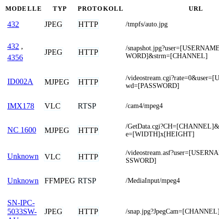
MODELLE
TYP
PROTOKOLL
URL
JPEG
HTTP
432
/tmpfs/auto.jpg
432
,
/snapshot.jpg?user=[USERNA
JPEG
HTTP
WORD]&strm=[CHANNEL]
4356
/videostream.cgi?rate=0&use
ID002A
MJPEG
HTTP
wd=[PASSWORD]
VLC
RTSP
IMX178
/cam4/mpeg4
/GetData.cgi?CH=[CHANNEL]&
NC 1600
MJPEG
HTTP
e=[WIDTH]x[HEIGHT]
/videostream.asf?user=[USER
Unknown
VLC
HTTP
SSWORD]
FFMPEG
RTSP
Unknown
/MediaInput/mpeg4
SN-IPC-
JPEG
HTTP
5033SW-
/snap.jpg?JpegCam=[CHANNEL