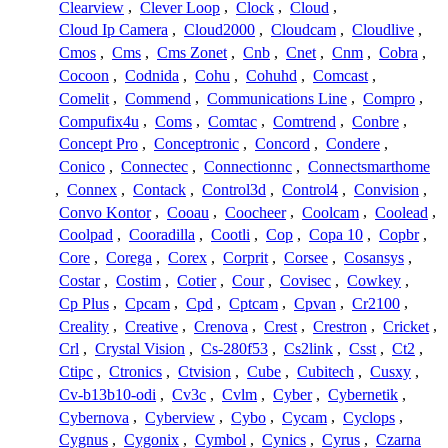
Clearview
,
Clever Loop
,
Clock
,
Cloud
,
Cloud Ip Camera
,
Cloud2000
,
Cloudcam
,
Cloudlive
,
Cmos
,
Cms
,
Cms Zonet
,
Cnb
,
Cnet
,
Cnm
,
Cobra
,
Cocoon
,
Codnida
,
Cohu
,
Cohuhd
,
Comcast
,
Comelit
,
Commend
,
Communications Line
,
Compro
,
Compufix4u
,
Coms
,
Comtac
,
Comtrend
,
Conbre
,
Concept Pro
,
Conceptronic
,
Concord
,
Condere
,
Conico
,
Connectec
,
Connectionnc
,
Connectsmarthome
,
Connex
,
Contack
,
Control3d
,
Control4
,
Convision
,
Convo Kontor
,
Cooau
,
Coocheer
,
Coolcam
,
Coolead
,
Coolpad
,
Cooradilla
,
Cootli
,
Cop
,
Copa 10
,
Copbr
,
Core
,
Corega
,
Corex
,
Corprit
,
Corsee
,
Cosansys
,
Costar
,
Costim
,
Cotier
,
Cour
,
Covisec
,
Cowkey
,
Cp Plus
,
Cpcam
,
Cpd
,
Cptcam
,
Cpvan
,
Cr2100
,
Creality
,
Creative
,
Crenova
,
Crest
,
Crestron
,
Cricket
,
Crl
,
Crystal Vision
,
Cs-280f53
,
Cs2link
,
Csst
,
Ct2
,
Ctipc
,
Ctronics
,
Ctvision
,
Cube
,
Cubitech
,
Cusxy
,
Cv-b13b10-odi
,
Cv3c
,
Cvlm
,
Cyber
,
Cybernetik
,
Cybernova
,
Cyberview
,
Cybo
,
Cycam
,
Cyclops
,
Cygnus
,
Cygonix
,
Cymbol
,
Cynics
,
Cyrus
,
Czarna