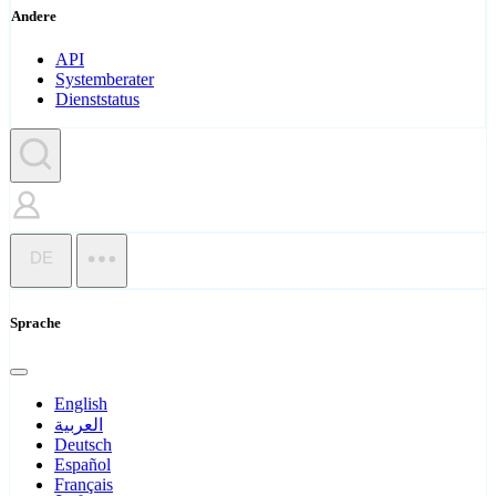
Andere
API
Systemberater
Dienststatus
DE
Sprache
English
العربية
Deutsch
Español
Français