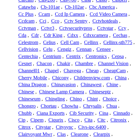
Catawba
,
Cb-101ae
,
Cb-102ae
,
Cbc America
,
Cc Plus
,
Ccam
,
Ccd Ip Camera
,
Ccd Video Camera
,
Ccdcam
,
Cci
,
Cco
,
Cctv Sentry
,
Cctvhotdeals
,
Cctvman
,
Cctvr3
,
Cctvsecuritypros
,
Cctvstar
,
Ccy
,
Cda
,
Cdr
,
Cdr King
,
Cdxx
,
Cdxxcamera
,
Cechas
,
Celestrom
,
Celius
,
Cell Cam
,
Cellinx
,
Cellinx-sth775
,
Cellvision
,
Celu
,
Cengiz
,
Cennan
,
Censee
,
Centechia
,
Centrium
,
Centrix
,
Centronics
,
Cepsa
,
Cesnet
,
Chacon
,
Chakir
,
Chambre
,
Channel Vision
,
Channel01
,
Chapel
,
Chavega
,
Cheap
,
CheapCam
,
Cherry Mobile
,
Chicony
,
Childrenview.com
,
China
,
China Dragon
,
Chinavasion
,
Chinawest
,
Chine
,
Chinese
,
Chinese Lamp Camera
,
Chineseptz
,
Chineseum
,
Chingling
,
Chino
,
Chint
,
Choice
,
Chongro
,
Chortau
,
Chowha
,
Chrysalis
,
Chua
,
Chubb
,
Ciana Exports
,
Cib Security
,
Cina
,
Cinnado
,
Cip
,
Cipem
,
Ciqurix
,
Cisco
,
Cita
,
Citc
,
Citronix
,
Citrox
,
Citystar
,
Citysync
,
Civs-ipc-6400
,
Clairvoyant Mwr
,
Clas
,
Clearone
,
Clearpix
,