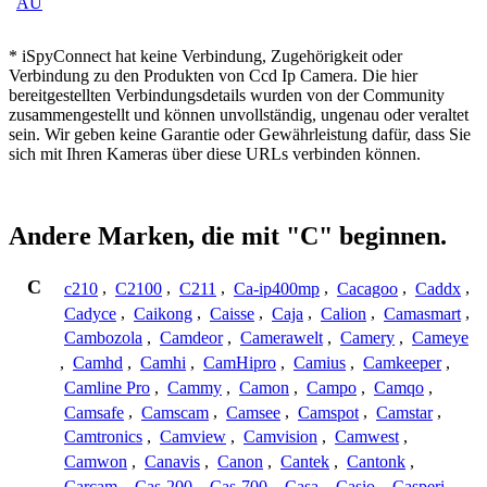
AU
* iSpyConnect hat keine Verbindung, Zugehörigkeit oder
Verbindung zu den Produkten von Ccd Ip Camera. Die hier
bereitgestellten Verbindungsdetails wurden von der Community
zusammengestellt und können unvollständig, ungenau oder veraltet
sein. Wir geben keine Garantie oder Gewährleistung dafür, dass Sie
sich mit Ihren Kameras über diese URLs verbinden können.
Andere Marken, die mit "C" beginnen.
C
c210
,
C2100
,
C211
,
Ca-ip400mp
,
Cacagoo
,
Caddx
,
Cadyce
,
Caikong
,
Caisse
,
Caja
,
Calion
,
Camasmart
,
Cambozola
,
Camdeor
,
Camerawelt
,
Camery
,
Cameye
,
Camhd
,
Camhi
,
CamHipro
,
Camius
,
Camkeeper
,
Camline Pro
,
Cammy
,
Camon
,
Campo
,
Camqo
,
Camsafe
,
Camscam
,
Camsee
,
Camspot
,
Camstar
,
Camtronics
,
Camview
,
Camvision
,
Camwest
,
Camwon
,
Canavis
,
Canon
,
Cantek
,
Cantonk
,
Carcam
,
Cas-200
,
Cas-700
,
Casa
,
Casio
,
Casperi
,