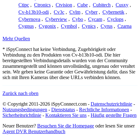
Ctipc
,
Ctronics
,
Ctvision
,
Cube
,
Cubitech
,
Cusxy
,
Cv-b13b10-odi
,
Cv3c
,
Cvlm
,
Cyber
,
Cybernetik
,
Cybernova
,
Cyberview
,
Cybo
,
Cycam
,
Cyclops
,
Cygnus
,
Cygonix
,
Cymbol
,
Cynics
,
Cyrus
,
Czarna
Mehr Quellen
* iSpyConnect hat keine Verbindung, Zugehörigkeit oder
Verbindung zu den Produkten von Cv-b13b10-odi. Die hier
bereitgestellten Verbindungsdetails wurden von der Community
zusammengestellt und können unvollständig, ungenau oder veraltet
sein. Wir geben keine Garantie oder Gewährleistung dafür, dass Sie
sich mit Ihren Kameras über diese URLs verbinden können.
Zurück nach oben
© Copyright 2011-2026 iSpyConnect.com -
Datenschutzrichtlinie
-
Nutzungsbedingungen
-
Dienststatus
-
Rechtliche Informationen
-
Sicherheitsrichtlinie
-
Kontaktieren Sie uns
-
Häufig gestellte Fragen
Neuer Benutzer?
Besuchen Sie die Homepage
oder lesen Sie unser
Agent DVR Benutzerhandbuch