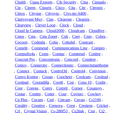
Chubb
,
Ciana Exports
,
Cib Security
,
Cina
,
Cinnado
,
Cip
,
Cipem
,
Ciqurix
,
Cisco
,
Cita
,
Citc
,
Citronix
,
Citrox
,
Citystar
,
Citysync
,
Civs-ipc-6400
,
Clairvoyant Mwr
,
Clas
,
Clearone
,
Clearpix
,
Clearview
,
Clever Loop
,
Clock
,
Cloud
,
Cloud Ip Camera
,
Cloud2000
,
Cloudcam
,
Cloudlive
,
Cmos
,
Cms
,
Cms Zonet
,
Cnb
,
Cnet
,
Cnm
,
Cobra
,
Cocoon
,
Codnida
,
Cohu
,
Cohuhd
,
Comcast
,
Comelit
,
Commend
,
Communications Line
,
Compro
,
Compufix4u
,
Coms
,
Comtac
,
Comtrend
,
Conbre
,
Concept Pro
,
Conceptronic
,
Concord
,
Condere
,
Conico
,
Connectec
,
Connectionnc
,
Connectsmarthome
,
Connex
,
Contack
,
Control3d
,
Control4
,
Convision
,
Convo Kontor
,
Cooau
,
Coocheer
,
Coolcam
,
Coolead
,
Coolpad
,
Cooradilla
,
Cootli
,
Cop
,
Copa 10
,
Copbr
,
Core
,
Corega
,
Corex
,
Corprit
,
Corsee
,
Cosansys
,
Costar
,
Costim
,
Cotier
,
Cour
,
Covisec
,
Cowkey
,
Cp Plus
,
Cpcam
,
Cpd
,
Cptcam
,
Cpvan
,
Cr2100
,
Creality
,
Creative
,
Crenova
,
Crest
,
Crestron
,
Cricket
,
Crl
,
Crystal Vision
,
Cs-280f53
,
Cs2link
,
Csst
,
Ct2
,