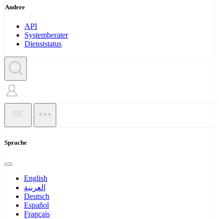
Andere
API
Systemberater
Dienststatus
DE
Sprache
English
العربية
Deutsch
Español
Français