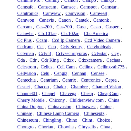
Camline Pro
,
Cammy
,
Camon
,
Campo
,
Camqo
,
Camsafe
,
Camscam
,
Camsee
,
Camspot
,
Camstar
,
Camtronics
,
Camview
,
Camvision
,
Camwest
,
Camwon
,
Canavis
,
Canon
,
Cantek
,
Cantonk
,
Carcam
,
Cas-200
,
Cas-700
,
Casa
,
Casio
,
Casperi
,
Catawba
,
Cb-101ae
,
Cb-102ae
,
Cbc America
,
Cc Plus
,
Ccam
,
Ccd Ip Camera
,
Ccd Video Camera
,
Ccdcam
,
Cci
,
Cco
,
Cctv Sentry
,
Cctvhotdeals
,
Cctvman
,
Cctvr3
,
Cctvsecuritypros
,
Cctvstar
,
Ccy
,
Cda
,
Cdr
,
Cdr King
,
Cdxx
,
Cdxxcamera
,
Cechas
,
Celestrom
,
Celius
,
Cell Cam
,
Cellinx
,
Cellinx-sth775
,
Cellvision
,
Celu
,
Cengiz
,
Cennan
,
Censee
,
Centechia
,
Centrium
,
Centrix
,
Centronics
,
Cepsa
,
Cesnet
,
Chacon
,
Chakir
,
Chambre
,
Channel Vision
,
Channel01
,
Chapel
,
Chavega
,
Cheap
,
CheapCam
,
Cherry Mobile
,
Chicony
,
Childrenview.com
,
China
,
China Dragon
,
Chinavasion
,
Chinawest
,
Chine
,
Chinese
,
Chinese Lamp Camera
,
Chineseptz
,
Chineseum
,
Chingling
,
Chino
,
Chint
,
Choice
,
Chongro
,
Chortau
,
Chowha
,
Chrysalis
,
Chua
,