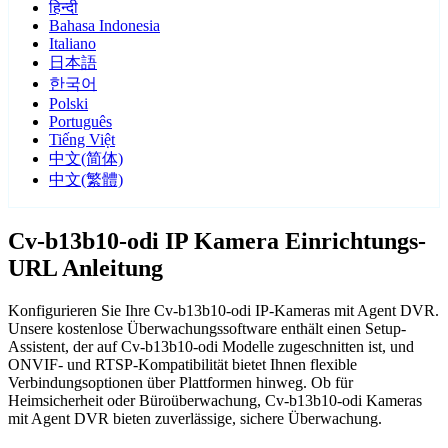
हिन्दी
Bahasa Indonesia
Italiano
日本語
한국어
Polski
Português
Tiếng Việt
中文(简体)
中文(繁體)
Cv-b13b10-odi IP Kamera Einrichtungs-
URL Anleitung
Konfigurieren Sie Ihre Cv-b13b10-odi IP-Kameras mit Agent DVR.
Unsere kostenlose Überwachungssoftware enthält einen Setup-
Assistent, der auf Cv-b13b10-odi Modelle zugeschnitten ist, und
ONVIF- und RTSP-Kompatibilität bietet Ihnen flexible
Verbindungsoptionen über Plattformen hinweg. Ob für
Heimsicherheit oder Büroüberwachung, Cv-b13b10-odi Kameras
mit Agent DVR bieten zuverlässige, sichere Überwachung.