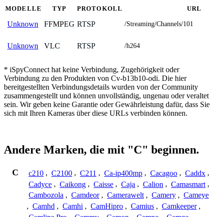
MODELLE
TYP
PROTOKOLL
URL
FFMPEG
RTSP
Unknown
/Streaming/Channels/101
VLC
RTSP
Unknown
/h264
* iSpyConnect hat keine Verbindung, Zugehörigkeit oder
Verbindung zu den Produkten von Cv-b13b10-odi. Die hier
bereitgestellten Verbindungsdetails wurden von der Community
zusammengestellt und können unvollständig, ungenau oder veraltet
sein. Wir geben keine Garantie oder Gewährleistung dafür, dass Sie
sich mit Ihren Kameras über diese URLs verbinden können.
Andere Marken, die mit "C" beginnen.
C
c210
,
C2100
,
C211
,
Ca-ip400mp
,
Cacagoo
,
Caddx
,
Cadyce
,
Caikong
,
Caisse
,
Caja
,
Calion
,
Camasmart
,
Cambozola
,
Camdeor
,
Camerawelt
,
Camery
,
Cameye
,
Camhd
,
Camhi
,
CamHipro
,
Camius
,
Camkeeper
,