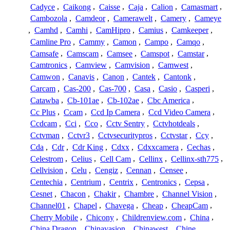
Cadyce
,
Caikong
,
Caisse
,
Caja
,
Calion
,
Camasmart
,
Cambozola
,
Camdeor
,
Camerawelt
,
Camery
,
Cameye
,
Camhd
,
Camhi
,
CamHipro
,
Camius
,
Camkeeper
,
Camline Pro
,
Cammy
,
Camon
,
Campo
,
Camqo
,
Camsafe
,
Camscam
,
Camsee
,
Camspot
,
Camstar
,
Camtronics
,
Camview
,
Camvision
,
Camwest
,
Camwon
,
Canavis
,
Canon
,
Cantek
,
Cantonk
,
Carcam
,
Cas-200
,
Cas-700
,
Casa
,
Casio
,
Casperi
,
Catawba
,
Cb-101ae
,
Cb-102ae
,
Cbc America
,
Cc Plus
,
Ccam
,
Ccd Ip Camera
,
Ccd Video Camera
,
Ccdcam
,
Cci
,
Cco
,
Cctv Sentry
,
Cctvhotdeals
,
Cctvman
,
Cctvr3
,
Cctvsecuritypros
,
Cctvstar
,
Ccy
,
Cda
,
Cdr
,
Cdr King
,
Cdxx
,
Cdxxcamera
,
Cechas
,
Celestrom
,
Celius
,
Cell Cam
,
Cellinx
,
Cellinx-sth775
,
Cellvision
,
Celu
,
Cengiz
,
Cennan
,
Censee
,
Centechia
,
Centrium
,
Centrix
,
Centronics
,
Cepsa
,
Cesnet
,
Chacon
,
Chakir
,
Chambre
,
Channel Vision
,
Channel01
,
Chapel
,
Chavega
,
Cheap
,
CheapCam
,
Cherry Mobile
,
Chicony
,
Childrenview.com
,
China
,
China Dragon
,
Chinavasion
,
Chinawest
,
Chine
,