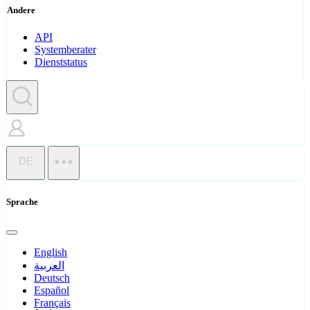
Andere
API
Systemberater
Dienststatus
DE
Sprache
English
العربية
Deutsch
Español
Français