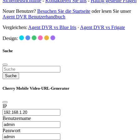
Sicherheitsrichtlinie
-
Kontaktieren Sie uns
-
Häufig gestellte Fragen
Neuer Benutzer?
Besuchen Sie die Startseite
oder lesen Sie unser
Agent DVR Benutzerhandbuch
Vergleichen:
Agent DVR vs Blue Iris
·
Agent DVR vs Frigate
Design:
Suche
Suche
Cherry Mobile Video-URL-Generator
IP
Benutzername
Passwort