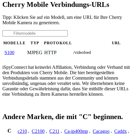
Cherry Mobile Verbindungs-URLs
Tipp: Klicken Sie auf ein Modell, um eine URL für Ihre Cherry
Mobile Kamera zu generieren.
MODELLE
TYP
PROTOKOLL
URL
MJPEG
HTTP
S100
/videofeed
iSpyConnect hat keinerlei Affiliation, Verbindung oder Verband mit
den Produkten von Cherry Mobile. Die hier bereitgestellten
Verbindungsdetails stammen aus der Community und können
unvollständig, ungenau oder veraltet sein. Wir übernehmen keine
Garantie oder Gewährleistung dafür, dass Sie mithilfe dieser URLs
eine Verbindung zu Ihren Kameras herstellen können.
Andere Marken, die mit "C" beginnen.
C
c210
,
C2100
,
C211
,
Ca-ip400mp
,
Cacagoo
,
Caddx
,