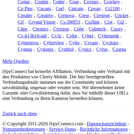
Costar
,
Costim
,
Cotier
,
Cour
,
Covisec
,
Cowkey
,
Cp Plus
,
Cpcam
,
Cpd
,
Cptcam
,
Cpvan
,
Cr2100
,
Creality
,
Creative
,
Crenova
,
Crest
,
Crestron
,
Cricket
,
Crl
,
Crystal Vision
,
Cs-280f53
,
Cs2link
,
Csst
,
Ct2
,
Ctipc
,
Ctronics
,
Ctvision
,
Cube
,
Cubitech
,
Cusxy
,
Cv-b13b10-odi
,
Cv3c
,
Cvlm
,
Cyber
,
Cybernetik
,
Cybernova
,
Cyberview
,
Cybo
,
Cycam
,
Cyclops
,
Cygnus
,
Cygonix
,
Cymbol
,
Cynics
,
Cyrus
,
Czarna
Mehr Quellen
iSpyConnect hat keinerlei Affiliation, Verbindung oder Verband mit
den Produkten von Cherry Mobile. Die hier bereitgestellten
Verbindungsdetails stammen aus der Community und können
unvollständig, ungenau oder veraltet sein. Wir übernehmen keine
Garantie oder Gewährleistung dafür, dass Sie mithilfe dieser URLs
eine Verbindung zu Ihren Kameras herstellen können.
Zurück nach oben
© Copyright 2011-2026 iSpyConnect.com -
Datenschutzrichtlinie
-
Nutzungsbedingungen
-
Service-Status
-
Rechtliche Informationen
-