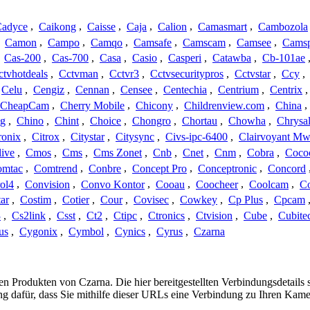
adyce
,
Caikong
,
Caisse
,
Caja
,
Calion
,
Camasmart
,
Cambozola
,
Camon
,
Campo
,
Camqo
,
Camsafe
,
Camscam
,
Camsee
,
Camsp
,
Cas-200
,
Cas-700
,
Casa
,
Casio
,
Casperi
,
Catawba
,
Cb-101ae
ctvhotdeals
,
Cctvman
,
Cctvr3
,
Cctvsecuritypros
,
Cctvstar
,
Ccy
,
Celu
,
Cengiz
,
Cennan
,
Censee
,
Centechia
,
Centrium
,
Centrix
CheapCam
,
Cherry Mobile
,
Chicony
,
Childrenview.com
,
China
,
ng
,
Chino
,
Chint
,
Choice
,
Chongro
,
Chortau
,
Chowha
,
Chrysal
ronix
,
Citrox
,
Citystar
,
Citysync
,
Civs-ipc-6400
,
Clairvoyant Mw
live
,
Cmos
,
Cms
,
Cms Zonet
,
Cnb
,
Cnet
,
Cnm
,
Cobra
,
Coco
omtac
,
Comtrend
,
Conbre
,
Concept Pro
,
Conceptronic
,
Concord
ol4
,
Convision
,
Convo Kontor
,
Cooau
,
Coocheer
,
Coolcam
,
C
ar
,
Costim
,
Cotier
,
Cour
,
Covisec
,
Cowkey
,
Cp Plus
,
Cpcam
3
,
Cs2link
,
Csst
,
Ct2
,
Ctipc
,
Ctronics
,
Ctvision
,
Cube
,
Cubite
us
,
Cygonix
,
Cymbol
,
Cynics
,
Cyrus
,
Czarna
 den Produkten von Czarna. Die hier bereitgestellten Verbindungsdeta
ng dafür, dass Sie mithilfe dieser URLs eine Verbindung zu Ihren Kame