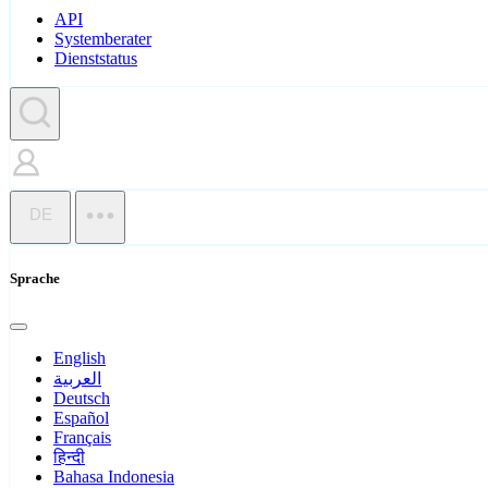
API
Systemberater
Dienststatus
DE
Sprache
English
العربية
Deutsch
Español
Français
हिन्दी
Bahasa Indonesia