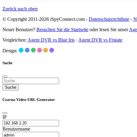
Zurück nach oben
© Copyright 2011-2026 iSpyConnect.com -
Datenschutzrichtlinie
-
N
Neuer Benutzer?
Besuchen Sie die Startseite
oder lesen Sie unser
Age
Vergleichen:
Agent DVR vs Blue Iris
·
Agent DVR vs Frigate
Design:
Suche
Suche
Czarna Video-URL-Generator
IP
Benutzername