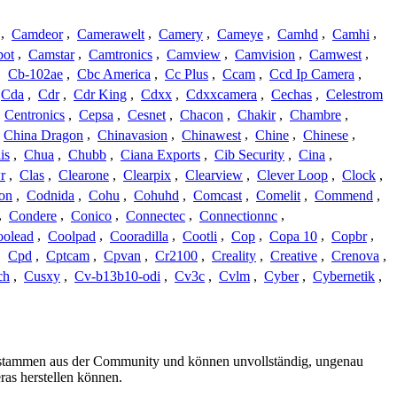
,
Camdeor
,
Camerawelt
,
Camery
,
Cameye
,
Camhd
,
Camhi
,
ot
,
Camstar
,
Camtronics
,
Camview
,
Camvision
,
Camwest
,
,
Cb-102ae
,
Cbc America
,
Cc Plus
,
Ccam
,
Ccd Ip Camera
,
Cda
,
Cdr
,
Cdr King
,
Cdxx
,
Cdxxcamera
,
Cechas
,
Celestrom
,
Centronics
,
Cepsa
,
Cesnet
,
Chacon
,
Chakir
,
Chambre
,
China Dragon
,
Chinavasion
,
Chinawest
,
Chine
,
Chinese
,
is
,
Chua
,
Chubb
,
Ciana Exports
,
Cib Security
,
Cina
,
r
,
Clas
,
Clearone
,
Clearpix
,
Clearview
,
Clever Loop
,
Clock
,
on
,
Codnida
,
Cohu
,
Cohuhd
,
Comcast
,
Comelit
,
Commend
,
,
Condere
,
Conico
,
Connectec
,
Connectionnc
,
oolead
,
Coolpad
,
Cooradilla
,
Cootli
,
Cop
,
Copa 10
,
Copbr
,
,
Cpd
,
Cptcam
,
Cpvan
,
Cr2100
,
Creality
,
Creative
,
Crenova
,
ch
,
Cusxy
,
Cv-b13b10-odi
,
Cv3c
,
Cvlm
,
Cyber
,
Cybernetik
,
ils stammen aus der Community und können unvollständig, ungenau
ras herstellen können.