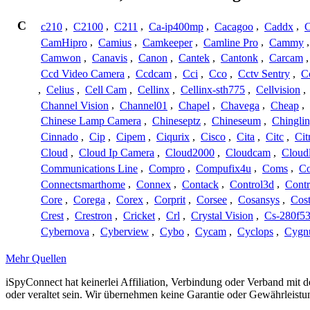
C
c210
,
C2100
,
C211
,
Ca-ip400mp
,
Cacagoo
,
Caddx
,
C
CamHipro
,
Camius
,
Camkeeper
,
Camline Pro
,
Cammy
Camwon
,
Canavis
,
Canon
,
Cantek
,
Cantonk
,
Carcam
Ccd Video Camera
,
Ccdcam
,
Cci
,
Cco
,
Cctv Sentry
,
C
,
Celius
,
Cell Cam
,
Cellinx
,
Cellinx-sth775
,
Cellvision
,
Channel Vision
,
Channel01
,
Chapel
,
Chavega
,
Cheap
,
Chinese Lamp Camera
,
Chineseptz
,
Chineseum
,
Chingli
Cinnado
,
Cip
,
Cipem
,
Ciqurix
,
Cisco
,
Cita
,
Citc
,
Cit
Cloud
,
Cloud Ip Camera
,
Cloud2000
,
Cloudcam
,
Cloud
Communications Line
,
Compro
,
Compufix4u
,
Coms
,
C
Connectsmarthome
,
Connex
,
Contack
,
Control3d
,
Contr
Core
,
Corega
,
Corex
,
Corprit
,
Corsee
,
Cosansys
,
Cost
Crest
,
Crestron
,
Cricket
,
Crl
,
Crystal Vision
,
Cs-280f5
Cybernova
,
Cyberview
,
Cybo
,
Cycam
,
Cyclops
,
Cygn
Mehr Quellen
iSpyConnect hat keinerlei Affiliation, Verbindung oder Verband mit
oder veraltet sein. Wir übernehmen keine Garantie oder Gewährleistu