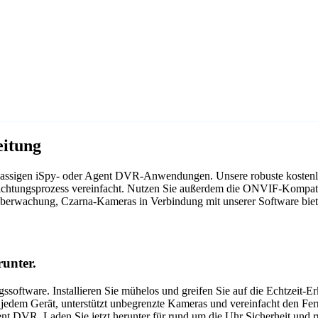
eitung
tklassigen iSpy- oder Agent DVR-Anwendungen. Unsere robuste kostenlo
ichtungsprozess vereinfacht. Nutzen Sie außerdem die ONVIF-Kompatib
roüberwachung, Czarna-Kameras in Verbindung mit unserer Software bi
unter.
oftware. Installieren Sie mühelos und greifen Sie auf die Echtzeit-
f jedem Gerät, unterstützt unbegrenzte Kameras und vereinfacht den Fer
 DVR. Laden Sie jetzt herunter für rund um die Uhr Sicherheit und r