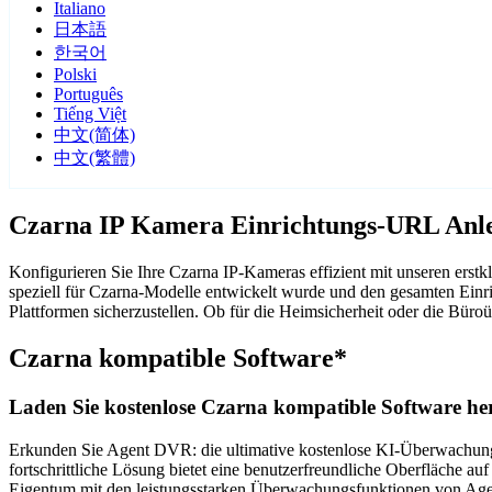
Italiano
日本語
한국어
Polski
Português
Tiếng Việt
中文(简体)
中文(繁體)
Czarna IP Kamera Einrichtungs-URL Anl
Konfigurieren Sie Ihre Czarna IP-Kameras effizient mit unseren ers
speziell für Czarna-Modelle entwickelt wurde und den gesamten Einr
Plattformen sicherzustellen. Ob für die Heimsicherheit oder die Bü
Czarna kompatible Software*
Laden Sie kostenlose Czarna kompatible Software her
Erkunden Sie Agent DVR: die ultimative kostenlose KI-Überwachungss
fortschrittliche Lösung bietet eine benutzerfreundliche Oberfläche au
Eigentum mit den leistungsstarken Überwachungsfunktionen von Agent