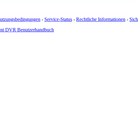
utzungsbedingungen
-
Service-Status
-
Rechtliche Informationen
-
Sich
nt DVR Benutzerhandbuch