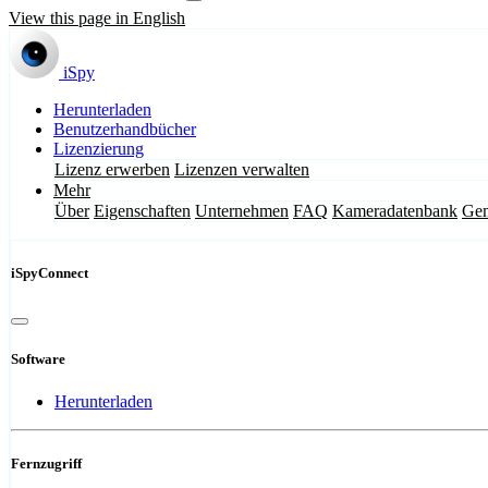
View this page in English
iSpy
Herunterladen
Benutzerhandbücher
Lizenzierung
Lizenz erwerben
Lizenzen verwalten
Mehr
Über
Eigenschaften
Unternehmen
FAQ
Kameradatenbank
Gem
iSpyConnect
Software
Herunterladen
Fernzugriff