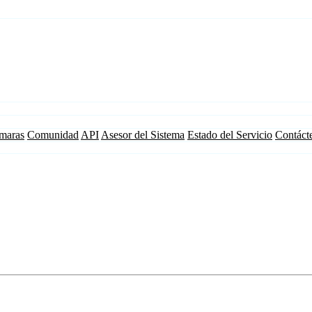
maras
Comunidad
API
Asesor del Sistema
Estado del Servicio
Contáct