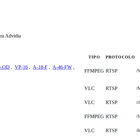
ra Advidia
TIPO
PROTOCOLO
4-OD
,
VP-16
,
A-18-F
,
A-46-FW
,
FFMPEG
RTSP
/
VLC
RTSP
/
VLC
RTSP
/
FFMPEG
RTSP
/
VLC
RTSP
/