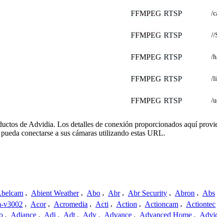
FFMPEG
RTSP
/
FFMPEG
RTSP
//
FFMPEG
RTSP
/
FFMPEG
RTSP
/l
FFMPEG
RTSP
/
oductos de Advidia. Los detalles de conexión proporcionados aquí provi
 pueda conectarse a sus cámaras utilizando estas URL.
belcam
,
Abient Weather
,
Abo
,
Abr
,
Abr Security
,
Abron
,
Abs
-v3002
,
Acor
,
Acromedia
,
Acti
,
Action
,
Actioncam
,
Actiontec
o
,
Adiance
,
Adj
,
Adt
,
Adv
,
Advance
,
Advanced Home
,
Advi