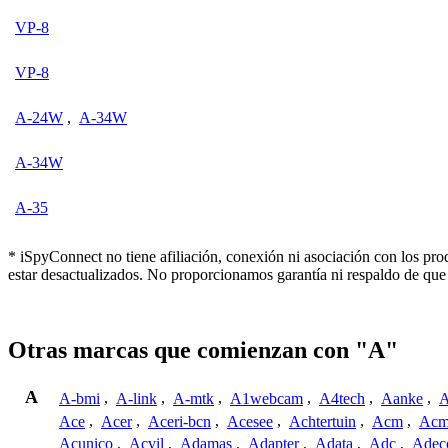
VP-8
VP-8
A-24W
,
A-34W
A-34W
A-35
* iSpyConnect no tiene afiliación, conexión ni asociación con los pr
estar desactualizados. No proporcionamos garantía ni respaldo de que
Otras marcas que comienzan con "A"
A
A-bmi
,
A-link
,
A-mtk
,
A1webcam
,
A4tech
,
Aanke
,
A
Ace
,
Acer
,
Aceri-bcn
,
Acesee
,
Achtertuin
,
Acm
,
Acm
Acunico
,
Acvil
,
Adamas
,
Adapter
,
Adata
,
Adc
,
Adec