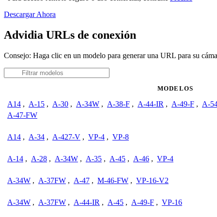
Descargar Ahora
Advidia URLs de conexión
Consejo: Haga clic en un modelo para generar una URL para su cáma
MODELOS
A14
,
A-15
,
A-30
,
A-34W
,
A-38-F
,
A-44-IR
,
A-49-F
,
A-5
A-47-FW
A14
,
A-34
,
A-427-V
,
VP-4
,
VP-8
A-14
,
A-28
,
A-34W
,
A-35
,
A-45
,
A-46
,
VP-4
A-34W
,
A-37FW
,
A-47
,
M-46-FW
,
VP-16-V2
A-34W
,
A-37FW
,
A-44-IR
,
A-45
,
A-49-F
,
VP-16