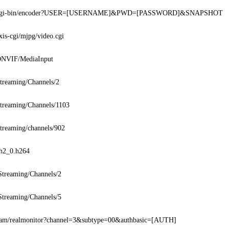
cgi-bin/encoder?USER=[USERNAME]&PWD=[PASSWORD]&SNAPSHOT
xis-cgi/mjpg/video.cgi
ONVIF/MediaInput
Streaming/Channels/2
Streaming/Channels/1103
Streaming/channels/902
ch2_0.h264
Streaming/Channels/2
Streaming/Channels/5
cam/realmonitor?channel=3&subtype=00&authbasic=[AUTH]