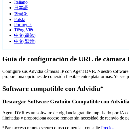
Italiano
日本語
한국어
Polski
Português
Tiếng Việt
中文(简体)
中文(繁體)
Guía de configuración de URL de cámara 
Configure sus Advidia cámaras IP con Agent DVR. Nuestro software d
proporciona opciones de conexión flexible entre plataformas. Ya sea 
Software compatible con Advidia*
Descargar Software Gratuito Compatible con Advidi
Agent DVR es un software de vigilancia gratuito impulsado por IA con 
ilimitadas y proporciona acceso remoto sin necesidad de reenvío de 
*Para acceso remoto seguro o uso comercial, consulte
Precios