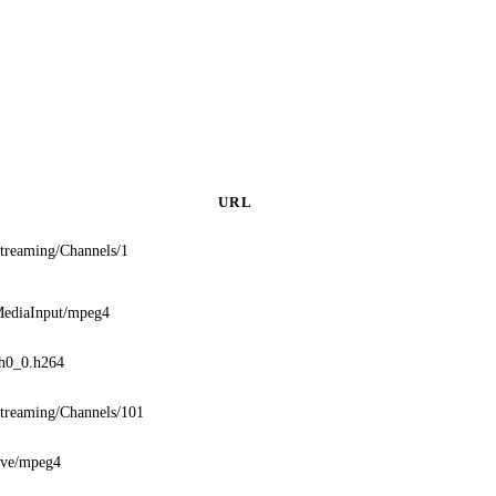
URL
Streaming/Channels/1
MediaInput/mpeg4
ch0_0.h264
Streaming/Channels/101
live/mpeg4