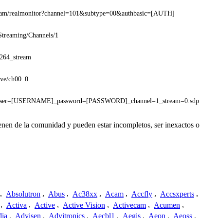
cam/realmonitor?channel=101&subtype=00&authbasic=[AUTH]
Streaming/Channels/1
h264_stream
ive/ch00_0
user=[USERNAME]_password=[PASSWORD]_channel=1_stream=0.sdp
enen de la comunidad y pueden estar incompletos, ser inexactos o
,
Absolutron
,
Abus
,
Ac38xx
,
Acam
,
Accfly
,
Accsxperts
,
,
Activa
,
Active
,
Active Vision
,
Activecam
,
Acumen
,
dia
,
Advisen
,
Advitronics
,
Aecbl1
,
Aegis
,
Aeon
,
Aeoss
,