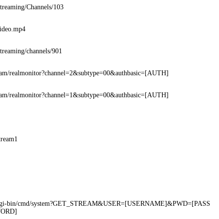
Streaming/Channels/103
video.mp4
Streaming/channels/901
cam/realmonitor?channel=2&subtype=00&authbasic=[AUTH]
cam/realmonitor?channel=1&subtype=00&authbasic=[AUTH]
tream1
cgi-bin/cmd/system?GET_STREAM&USER=[USERNAME]&PWD=[PASS
ORD]