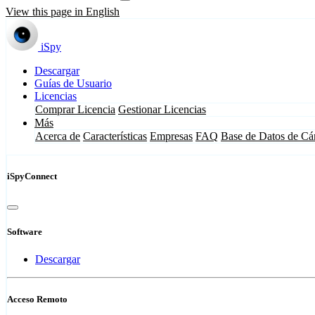
View this page in English
iSpy
Descargar
Guías de Usuario
Licencias
Comprar Licencia
Gestionar Licencias
Más
Acerca de
Características
Empresas
FAQ
Base de Datos de Cá
iSpyConnect
Software
Descargar
Acceso Remoto