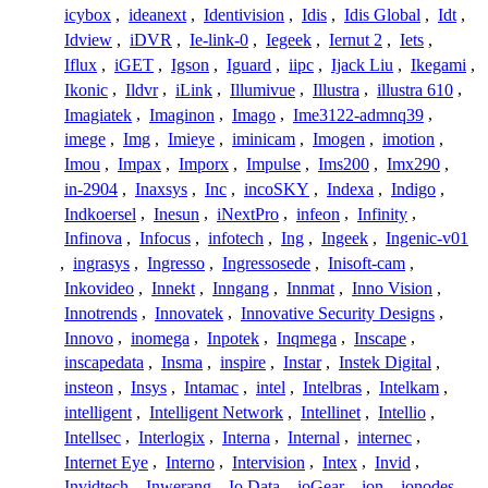
icybox
,
ideanext
,
Identivision
,
Idis
,
Idis Global
,
Idt
,
Idview
,
iDVR
,
Ie-link-0
,
Iegeek
,
Iernut 2
,
Iets
,
Iflux
,
iGET
,
Igson
,
Iguard
,
iipc
,
Ijack Liu
,
Ikegami
,
Ikonic
,
Ildvr
,
iLink
,
Illumivue
,
Illustra
,
illustra 610
,
Imagiatek
,
Imaginon
,
Imago
,
Ime3122-admnq39
,
imege
,
Img
,
Imieye
,
iminicam
,
Imogen
,
imotion
,
Imou
,
Impax
,
Imporx
,
Impulse
,
Ims200
,
Imx290
,
in-2904
,
Inaxsys
,
Inc
,
incoSKY
,
Indexa
,
Indigo
,
Indkoersel
,
Inesun
,
iNextPro
,
infeon
,
Infinity
,
Infinova
,
Infocus
,
infotech
,
Ing
,
Ingeek
,
Ingenic-v01
,
ingrasys
,
Ingresso
,
Ingressosede
,
Inisoft-cam
,
Inkovideo
,
Innekt
,
Inngang
,
Innmat
,
Inno Vision
,
Innotrends
,
Innovatek
,
Innovative Security Designs
,
Innovo
,
inomega
,
Inpotek
,
Inqmega
,
Inscape
,
inscapedata
,
Insma
,
inspire
,
Instar
,
Instek Digital
,
insteon
,
Insys
,
Intamac
,
intel
,
Intelbras
,
Intelkam
,
intelligent
,
Intelligent Network
,
Intellinet
,
Intellio
,
Intellsec
,
Interlogix
,
Interna
,
Internal
,
internec
,
Internet Eye
,
Interno
,
Intervision
,
Intex
,
Invid
,
Invidtech
,
Inwerang
,
Io Data
,
ioGear
,
ion
,
ionodes
,