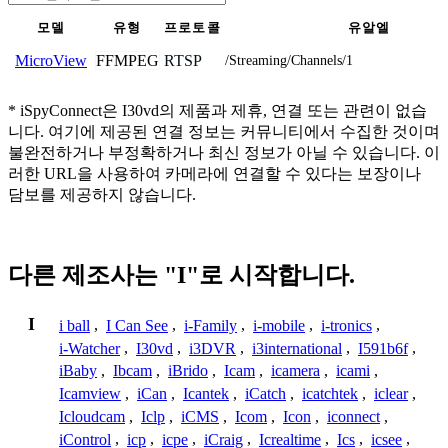
모델
유형
프로토콜
유알엘
FFMPEG
RTSP
MicroView
/Streaming/Channels/1
* iSpyConnect은 I30vd의 제품과 제휴, 연결 또는 관련이 없습
니다. 여기에 제공된 연결 정보는 커뮤니티에서 수집한 것이며
불완전하거나 부정확하거나 최신 정보가 아닐 수 있습니다. 이
러한 URL을 사용하여 카메라에 연결할 수 있다는 보장이나
담보를 제공하지 않습니다.
다른 제조사는 "I"로 시작합니다.
I
i ball
,
I Can See
,
i-Family
,
i-mobile
,
i-tronics
,
i-Watcher
,
I30vd
,
i3DVR
,
i3international
,
I591b6f
,
iBaby
,
Ibcam
,
iBrido
,
Icam
,
icamera
,
icami
,
Icamview
,
iCan
,
Icantek
,
iCatch
,
icatchtek
,
iclear
,
Icloudcam
,
Iclp
,
iCMS
,
Icom
,
Icon
,
iconnect
,
iControl
,
icp
,
icpe
,
iCraig
,
Icrealtime
,
Ics
,
icsee
,