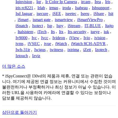
Iqinvision
,
Iqr
,
Ir Color Ip Camera
,
ircam
,
Irea
,
Iris
,
iris rc8221
,
Irlab
,
irmas
,
iroda
,
Isabeau
,
Isbsupport
,
Isd Jaguar
,
isecure
,
iSEE
,
iseetec
,
Iseeu
,
iShare
,
Isit
,
iSmart
,
ismart gate
,
ismartview
,
iSmartViewPro
,
iSnatch
,
Isotect
,
Isp
,
Ispy
,
iStream
,
IT-BLUE
,
Itajto
,
Italsistem
,
iTech
,
Its
,
Itx
,
Itx-security
,
iueye
,
iuk
,
Iv9000
,
Ivc
,
Ivcc
,
Ivideon
,
iView
,
Ivio
,
ivision
,
ivms
,
iVSEC
,
ivue
,
iWatch
,
iWatch 8CH-ADVR
,
Iwh-31ir
,
Iwigus
,
iwitness
,
ixtrima
,
iZett
,
Izotech
,
Iztouch
,
Izviz
더 많은 소스
* iSpyConnect은 I30vd의 제품과 제휴, 연결 또는 관련이 없습
니다. 여기에 제공된 연결 정보는 커뮤니티에서 수집한 것이며
불완전하거나 부정확하거나 최신 정보가 아닐 수 있습니다. 이
러한 URL을 사용하여 카메라에 연결할 수 있다는 보장이나
담보를 제공하지 않습니다.
상단으로 돌아가기