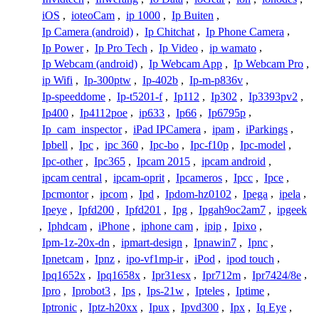
iOS
,
ioteoCam
,
ip 1000
,
Ip Buiten
,
Ip Camera (android)
,
Ip Chitchat
,
Ip Phone Camera
,
Ip Power
,
Ip Pro Tech
,
Ip Video
,
ip wamato
,
Ip Webcam (android)
,
Ip Webcam App
,
Ip Webcam Pro
,
ip Wifi
,
Ip-300ptw
,
Ip-402b
,
Ip-m-p836v
,
Ip-speeddome
,
Ip-t5201-f
,
Ip112
,
Ip302
,
Ip3393pv2
,
Ip400
,
Ip4112poe
,
ip633
,
Ip66
,
Ip6795p
,
Ip_cam_inspector
,
iPad IPCamera
,
ipam
,
iParkings
,
Ipbell
,
Ipc
,
ipc 360
,
Ipc-bo
,
Ipc-f10p
,
Ipc-model
,
Ipc-other
,
Ipc365
,
Ipcam 2015
,
ipcam android
,
ipcam central
,
ipcam-oprit
,
Ipcameros
,
Ipcc
,
Ipce
,
Ipcmontor
,
ipcom
,
Ipd
,
Ipdom-hz0102
,
Ipega
,
ipela
,
Ipeye
,
Ipfd200
,
Ipfd201
,
Ipg
,
Ipgah9oc2am7
,
ipgeek
,
Iphdcam
,
iPhone
,
iphone cam
,
ipip
,
Ipixo
,
Ipm-1z-20x-dn
,
ipmart-design
,
Ipnawin7
,
Ipnc
,
Ipnetcam
,
Ipnz
,
ipo-vf1mp-ir
,
iPod
,
ipod touch
,
Ipq1652x
,
Ipq1658x
,
Ipr31esx
,
Ipr712m
,
Ipr7424/8e
,
Ipro
,
Iprobot3
,
Ips
,
Ips-21w
,
Ipteles
,
Iptime
,
Iptronic
,
Iptz-h20xx
,
Ipux
,
Ipvd300
,
Ipx
,
Iq Eye
,