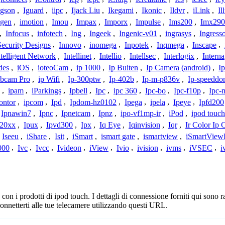
Igson
,
Iguard
,
iipc
,
Ijack Liu
,
Ikegami
,
Ikonic
,
Ildvr
,
iLink
,
Il
gen
,
imotion
,
Imou
,
Impax
,
Imporx
,
Impulse
,
Ims200
,
Imx290
,
Infocus
,
infotech
,
Ing
,
Ingeek
,
Ingenic-v01
,
ingrasys
,
Ingress
Security Designs
,
Innovo
,
inomega
,
Inpotek
,
Inqmega
,
Inscape
,
ntelligent Network
,
Intellinet
,
Intellio
,
Intellsec
,
Interlogix
,
Interna
des
,
iOS
,
ioteoCam
,
ip 1000
,
Ip Buiten
,
Ip Camera (android)
,
Ip
bcam Pro
,
ip Wifi
,
Ip-300ptw
,
Ip-402b
,
Ip-m-p836v
,
Ip-speedd
,
ipam
,
iParkings
,
Ipbell
,
Ipc
,
ipc 360
,
Ipc-bo
,
Ipc-f10p
,
Ipc-
ontor
,
ipcom
,
Ipd
,
Ipdom-hz0102
,
Ipega
,
ipela
,
Ipeye
,
Ipfd200
Ipnawin7
,
Ipnc
,
Ipnetcam
,
Ipnz
,
ipo-vf1mp-ir
,
iPod
,
ipod touch
h20xx
,
Ipux
,
Ipvd300
,
Ipx
,
Iq Eye
,
Iqinvision
,
Iqr
,
Ir Color Ip
Iseeu
,
iShare
,
Isit
,
iSmart
,
ismart gate
,
ismartview
,
iSmartView
000
,
Ivc
,
Ivcc
,
Ivideon
,
iView
,
Ivio
,
ivision
,
ivms
,
iVSEC
,
i
n i prodotti di ipod touch. I dettagli di connessione forniti qui sono ra
onnetterti alle tue telecamere utilizzando questi URL.