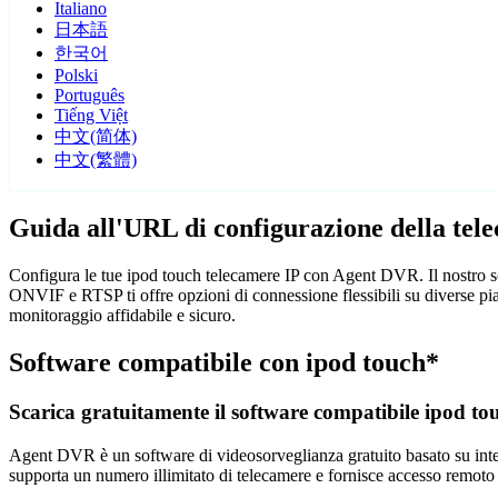
Italiano
日本語
한국어
Polski
Português
Tiếng Việt
中文(简体)
中文(繁體)
Guida all'URL di configurazione della tel
Configura le tue ipod touch telecamere IP con Agent DVR. Il nostro so
ONVIF e RTSP ti offre opzioni di connessione flessibili su diverse pi
monitoraggio affidabile e sicuro.
Software compatibile con ipod touch*
Scarica gratuitamente il software compatibile ipod to
Agent DVR è un software di videosorveglianza gratuito basato su intelli
supporta un numero illimitato di telecamere e fornisce accesso remoto