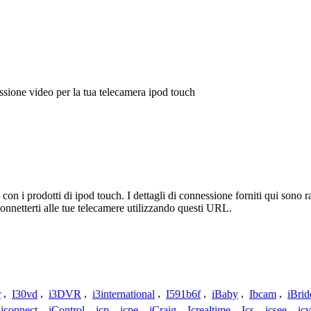
sione video per la tua telecamera ipod touch
n i prodotti di ipod touch. I dettagli di connessione forniti qui sono ra
onnetterti alle tue telecamere utilizzando questi URL.
r
,
I30vd
,
i3DVR
,
i3international
,
I591b6f
,
iBaby
,
Ibcam
,
iBrid
iconnect
,
iControl
,
icp
,
icpe
,
iCraig
,
Icrealtime
,
Ics
,
icsee
,
ic