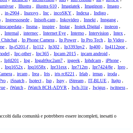
lumivue
,
Illustra
,
illustra 610
,
Imagiatek
,
Imaginon
,
Imago
,
,
in-2904
,
Inaxsys
,
Inc
,
incoSKY
,
Indexa
,
Indigo
,
o
,
Ingressosede
,
Inisoft-cam
,
Inkovideo
,
Innekt
,
Inngang
,
inscapedata
,
Insma
,
inspire
,
Instar
,
Instek Digital
,
insteon
,
,
Internal
,
internec
,
Internet Eye
,
Interno
,
Intervision
,
Intex
,
 Chitchat
,
Ip Phone Camera
,
Ip Power
,
Ip Pro Tech
,
Ip Video
,
ome
,
Ip-t5201-f
,
Ip112
,
Ip302
,
Ip3393pv2
,
Ip400
,
Ip4112poe
,
model
,
Ipc-other
,
Ipc365
,
Ipcam 2015
,
ipcam android
,
,
Ipfd201
,
Ipg
,
Ipgah9oc2am7
,
ipgeek
,
Iphdcam
,
iPhone
,
,
Ipq1652x
,
Ipq1658x
,
Ipr31esx
,
Ipr712m
,
Ipr7424/8e
,
Ipro
,
 Camera
,
ircam
,
Irea
,
Iris
,
iris rc8221
,
Irlab
,
irmas
,
iroda
,
Pro
,
iSnatch
,
Isotect
,
Isp
,
Ispy
,
iStream
,
IT-BLUE
,
Itajto
,
vue
,
iWatch
,
iWatch 8CH-ADVR
,
Iwh-31ir
,
Iwigus
,
iwitness
,
ccolti dalla comunità e potrebbero essere incompleti, inesatti o