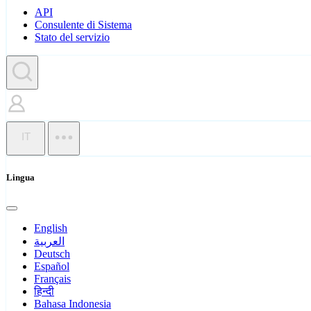
API
Consulente di Sistema
Stato del servizio
IT
Lingua
English
العربية
Deutsch
Español
Français
हिन्दी
Bahasa Indonesia