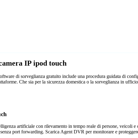
ecamera IP ipod touch
ftware di sorveglianza gratuito include una procedura guidata di configu
attaforme. Che sia per la sicurezza domestica o la sorveglianza in uffi
uch
genza artificiale con rilevamento in tempo reale di persone, veicoli e og
 senza port forwarding. Scarica Agent DVR per monitorare e proteggere 