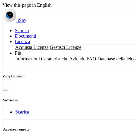
View this page in English
iSpy
Scarica
Documenti
Licenza
Acquista Licenza
Gestisci Licenze
Più
Informazioni
Caratteristiche
Aziende
FAQ
Database della tele
iSpyConnect
Software
Scarica
Accesso remoto