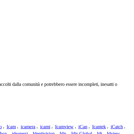
ccolti dalla comunità e potrebbero essere incompleti, inesatti o
o
,
Icam
,
icamera
,
icami
,
Icamview
,
iCan
,
Icantek
,
iCatch
,
ybox
,
ideanext
,
Identivision
,
Idis
,
Idis Global
,
Idt
,
Idview
,