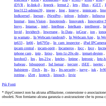
iDVR
,
Ie-link-0
,
Iegeek
,
Iernut 2
,
Iets
,
Iflux
,
iGET
,
Ime3122-admnq39
,
imege
,
Img
,
Imieye
,
iminicam
,
Imo
Indkoersel
,
Inesun
,
iNextPro
,
infeon
,
Infinity
,
Infinova
Innmat
,
Inno Vision
,
Innotrends
,
Innovatek
,
Innovative 
Insys
,
Intamac
,
intel
,
Intelbras
,
Intelkam
,
intelligent
,
I
Invid
,
Invidtech
,
Inwerang
,
Io Data
,
ioGear
,
ion
,
iono
ip wamato
,
Ip Webcam (android)
,
Ip Webcam App
,
Ip We
ip633
,
Ip66
,
Ip6795p
,
Ip_cam_inspector
,
iPad IPCamera
ipcam central
,
ipcam-oprit
,
Ipcameros
,
Ipcc
,
Ipce
,
Ipcm
iphone cam
,
ipip
,
Ipixo
,
Ipm-1z-20x-dn
,
ipmart-design
,
Iprobot3
,
Ips
,
Ips-21w
,
Ipteles
,
Iptime
,
Iptronic
,
Iptz-
Isabeau
,
Isbsupport
,
Isd Jaguar
,
isecure
,
iSEE
,
iseetec
,
Italsistem
,
iTech
,
Its
,
Itx
,
Itx-security
,
iueye
,
iuk
,
Iv9
ixtrima
,
iZett
,
Izotech
,
Iztouch
,
Izviz
Più Fonti
* iSpyConnect non ha alcuna affiliazione, connessione o associazione co
obsoleti. Non forniamo alcuna garanzia o assicurazione che tu possa c