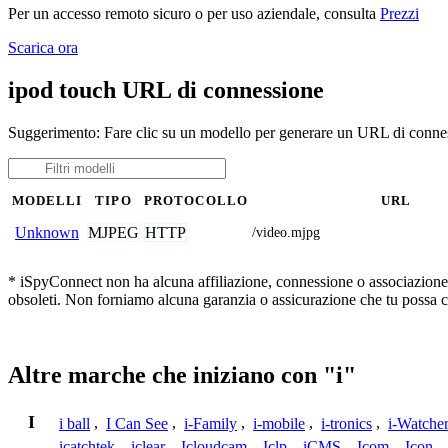
Per un accesso remoto sicuro o per uso aziendale, consulta
Prezzi
Scarica ora
ipod touch URL di connessione
Suggerimento: Fare clic su un modello per generare un URL di connes
MODELLI
TIPO
PROTOCOLLO
URL
MJPEG
HTTP
Unknown
/video.mjpg
* iSpyConnect non ha alcuna affiliazione, connessione o associazione co
obsoleti. Non forniamo alcuna garanzia o assicurazione che tu possa c
Altre marche che iniziano con "i"
I
i ball
,
I Can See
,
i-Family
,
i-mobile
,
i-tronics
,
i-Watche
icatchtek
,
iclear
,
Icloudcam
,
Iclp
,
iCMS
,
Icom
,
Icon
,