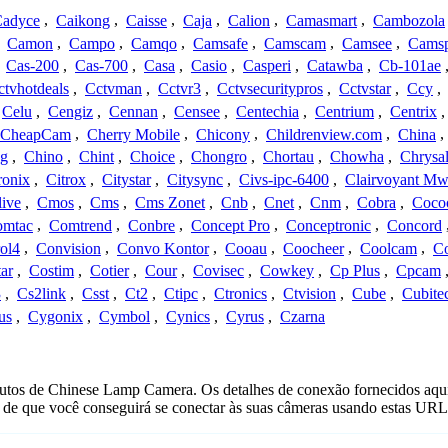
adyce
,
Caikong
,
Caisse
,
Caja
,
Calion
,
Camasmart
,
Cambozola
,
Camon
,
Campo
,
Camqo
,
Camsafe
,
Camscam
,
Camsee
,
Camsp
,
Cas-200
,
Cas-700
,
Casa
,
Casio
,
Casperi
,
Catawba
,
Cb-101ae
ctvhotdeals
,
Cctvman
,
Cctvr3
,
Cctvsecuritypros
,
Cctvstar
,
Ccy
,
Celu
,
Cengiz
,
Cennan
,
Censee
,
Centechia
,
Centrium
,
Centrix
CheapCam
,
Cherry Mobile
,
Chicony
,
Childrenview.com
,
China
,
ng
,
Chino
,
Chint
,
Choice
,
Chongro
,
Chortau
,
Chowha
,
Chrysal
ronix
,
Citrox
,
Citystar
,
Citysync
,
Civs-ipc-6400
,
Clairvoyant Mw
live
,
Cmos
,
Cms
,
Cms Zonet
,
Cnb
,
Cnet
,
Cnm
,
Cobra
,
Coco
omtac
,
Comtrend
,
Conbre
,
Concept Pro
,
Conceptronic
,
Concord
ol4
,
Convision
,
Convo Kontor
,
Cooau
,
Coocheer
,
Coolcam
,
C
ar
,
Costim
,
Cotier
,
Cour
,
Covisec
,
Cowkey
,
Cp Plus
,
Cpcam
3
,
Cs2link
,
Csst
,
Ct2
,
Ctipc
,
Ctronics
,
Ctvision
,
Cube
,
Cubite
us
,
Cygonix
,
Cymbol
,
Cynics
,
Cyrus
,
Czarna
utos de Chinese Lamp Camera. Os detalhes de conexão fornecidos aqui
de que você conseguirá se conectar às suas câmeras usando estas URL