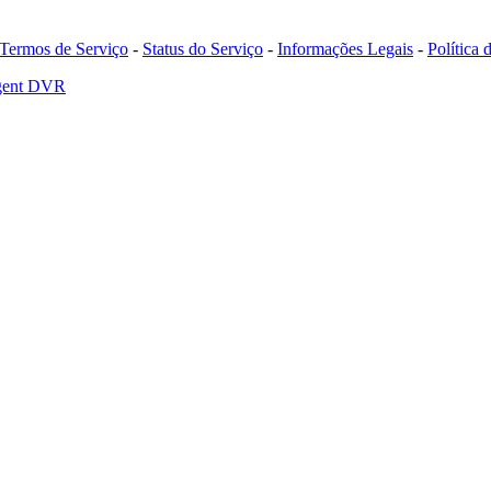
Termos de Serviço
-
Status do Serviço
-
Informações Legais
-
Política
Agent DVR