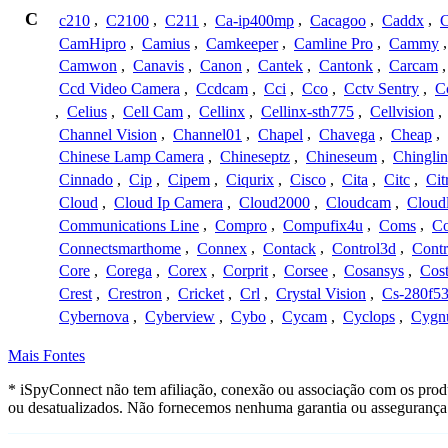
C
c210
,
C2100
,
C211
,
Ca-ip400mp
,
Cacagoo
,
Caddx
,
C
CamHipro
,
Camius
,
Camkeeper
,
Camline Pro
,
Cammy
Camwon
,
Canavis
,
Canon
,
Cantek
,
Cantonk
,
Carcam
Ccd Video Camera
,
Ccdcam
,
Cci
,
Cco
,
Cctv Sentry
,
C
,
Celius
,
Cell Cam
,
Cellinx
,
Cellinx-sth775
,
Cellvision
,
Channel Vision
,
Channel01
,
Chapel
,
Chavega
,
Cheap
,
Chinese Lamp Camera
,
Chineseptz
,
Chineseum
,
Chingli
Cinnado
,
Cip
,
Cipem
,
Ciqurix
,
Cisco
,
Cita
,
Citc
,
Cit
Cloud
,
Cloud Ip Camera
,
Cloud2000
,
Cloudcam
,
Cloud
Communications Line
,
Compro
,
Compufix4u
,
Coms
,
C
Connectsmarthome
,
Connex
,
Contack
,
Control3d
,
Contr
Core
,
Corega
,
Corex
,
Corprit
,
Corsee
,
Cosansys
,
Cost
Crest
,
Crestron
,
Cricket
,
Crl
,
Crystal Vision
,
Cs-280f5
Cybernova
,
Cyberview
,
Cybo
,
Cycam
,
Cyclops
,
Cygn
Mais Fontes
* iSpyConnect não tem afiliação, conexão ou associação com os prod
ou desatualizados. Não fornecemos nenhuma garantia ou assegurança 