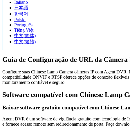
Italiano
日本語
한국어
Polski
Português
Tiếng Việt
中文(简体)
中文(繁體)
Guia de Configuração de URL da Câmera
Configure suas Chinese Lamp Camera câmeras IP com Agent DVR. Noss
compatibilidade ONVIF e RTSP oferece opções de conexão flexíveis 
monitoramento confiável e seguro.
Software compatível com Chinese Lamp 
Baixar software gratuito compatível com Chinese L
Agent DVR é um software de vigilância gratuito com tecnologia de IA 
e fornece acesso remoto sem redirecionamento de porta. Faça downlo