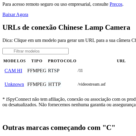
Para acesso remoto seguro ou uso empresarial, consulte
Preços
.
Baixar Agora
URLs de conexão Chinese Lamp Camera
Dica: Clique em um modelo para gerar um URL para a sua câmera 
MODELOS
TIPO
PROTOCOLO
URL
FFMPEG
RTSP
CAM HI
/11
FFMPEG
HTTP
Unknown
/videostream.asf
* iSpyConnect não tem afiliação, conexão ou associação com os prod
ou desatualizados. Não fornecemos nenhuma garantia ou assegurança 
Outras marcas começando com "C"