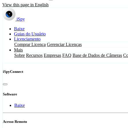
View this page in English
iSpy
Baixe
Guias do Usuário
Licenciamento
Comprar Licença
Gerenciar Licenças
Mais
Sobre
Recursos
Empresas
FAQ
Base de Dados de Câmeras
Co
iSpyConnect
Software
Baixe
Acesso Remoto