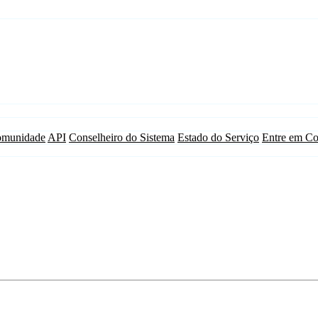
munidade
API
Conselheiro do Sistema
Estado do Serviço
Entre em Co