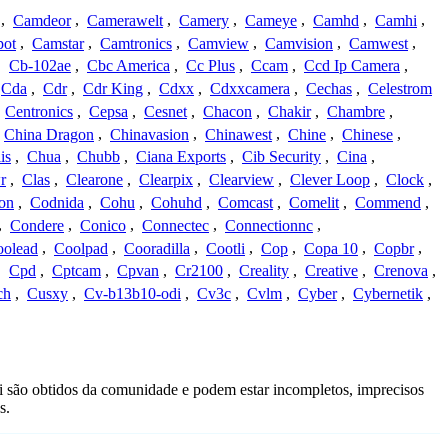
,
Camdeor
,
Camerawelt
,
Camery
,
Cameye
,
Camhd
,
Camhi
,
ot
,
Camstar
,
Camtronics
,
Camview
,
Camvision
,
Camwest
,
,
Cb-102ae
,
Cbc America
,
Cc Plus
,
Ccam
,
Ccd Ip Camera
,
Cda
,
Cdr
,
Cdr King
,
Cdxx
,
Cdxxcamera
,
Cechas
,
Celestrom
,
Centronics
,
Cepsa
,
Cesnet
,
Chacon
,
Chakir
,
Chambre
,
China Dragon
,
Chinavasion
,
Chinawest
,
Chine
,
Chinese
,
is
,
Chua
,
Chubb
,
Ciana Exports
,
Cib Security
,
Cina
,
r
,
Clas
,
Clearone
,
Clearpix
,
Clearview
,
Clever Loop
,
Clock
,
on
,
Codnida
,
Cohu
,
Cohuhd
,
Comcast
,
Comelit
,
Commend
,
,
Condere
,
Conico
,
Connectec
,
Connectionnc
,
oolead
,
Coolpad
,
Cooradilla
,
Cootli
,
Cop
,
Copa 10
,
Copbr
,
,
Cpd
,
Cptcam
,
Cpvan
,
Cr2100
,
Creality
,
Creative
,
Crenova
,
ch
,
Cusxy
,
Cv-b13b10-odi
,
Cv3c
,
Cvlm
,
Cyber
,
Cybernetik
,
 são obtidos da comunidade e podem estar incompletos, imprecisos
s.