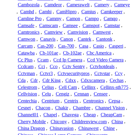
Cambozola
,
Camdeor
,
Camerawelt
,
Camery
,
Cameye
,
Camhd
,
Camhi
,
CamHipro
,
Camius
,
Camkeeper
,
Camline Pro
,
Cammy
,
Camon
,
Campo
,
Camqo
,
Camsafe
,
Camscam
,
Camsee
,
Camspot
,
Camstar
,
Camtronics
,
Camview
,
Camvision
,
Camwest
,
Camwon
,
Canavis
,
Canon
,
Cantek
,
Cantonk
,
Carcam
,
Cas-200
,
Cas-700
,
Casa
,
Casio
,
Casperi
,
Catawba
,
Cb-101ae
,
Cb-102ae
,
Cbc America
,
Cc Plus
,
Ccam
,
Ccd Ip Camera
,
Ccd Video Camera
,
Ccdcam
,
Cci
,
Cco
,
Cctv Sentry
,
Cctvhotdeals
,
Cctvman
,
Cctvr3
,
Cctvsecuritypros
,
Cctvstar
,
Ccy
,
Cda
,
Cdr
,
Cdr King
,
Cdxx
,
Cdxxcamera
,
Cechas
,
Celestrom
,
Celius
,
Cell Cam
,
Cellinx
,
Cellinx-sth775
,
Cellvision
,
Celu
,
Cengiz
,
Cennan
,
Censee
,
Centechia
,
Centrium
,
Centrix
,
Centronics
,
Cepsa
,
Cesnet
,
Chacon
,
Chakir
,
Chambre
,
Channel Vision
,
Channel01
,
Chapel
,
Chavega
,
Cheap
,
CheapCam
,
Cherry Mobile
,
Chicony
,
Childrenview.com
,
China
,
China Dragon
,
Chinavasion
,
Chinawest
,
Chine
,