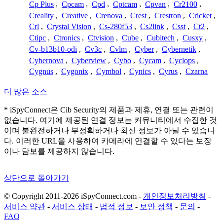
Cp Plus
,
Cpcam
,
Cpd
,
Cptcam
,
Cpvan
,
Cr2100
,
Creality
,
Creative
,
Crenova
,
Crest
,
Crestron
,
Cricket
,
Crl
,
Crystal Vision
,
Cs-280f53
,
Cs2link
,
Csst
,
Ct2
,
Ctipc
,
Ctronics
,
Ctvision
,
Cube
,
Cubitech
,
Cusxy
,
Cv-b13b10-odi
,
Cv3c
,
Cvlm
,
Cyber
,
Cybernetik
,
Cybernova
,
Cyberview
,
Cybo
,
Cycam
,
Cyclops
,
Cygnus
,
Cygonix
,
Cymbol
,
Cynics
,
Cyrus
,
Czarna
더 많은 소스
* iSpyConnect은 Cib Security의 제품과 제휴, 연결 또는 관련이
없습니다. 여기에 제공된 연결 정보는 커뮤니티에서 수집한 것
이며 불완전하거나 부정확하거나 최신 정보가 아닐 수 있습니
다. 이러한 URL을 사용하여 카메라에 연결할 수 있다는 보장
이나 담보를 제공하지 않습니다.
상단으로 돌아가기
© Copyright 2011-2026 iSpyConnect.com -
개인정보처리방침
-
서비스 약관
-
서비스 상태
-
법적 정보
-
보안 정책
-
문의
-
FAQ