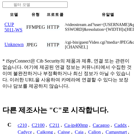
모델
유형
프로토콜
유알엘
CUP
/videostream.asf?user=[USERNAME]
FFMPEG
HTTP
SSWORD]&resolution=[WIDTH]x[HE
5011-WS
/cgi-bin/guest/Video.cgi?media=JPEG&
Unknown
JPEG
HTTP
[CHANNEL]
* iSpyConnect은 Cib Security의 제품과 제휴, 연결 또는 관련이
없습니다. 여기에 제공된 연결 정보는 커뮤니티에서 수집한 것
이며 불완전하거나 부정확하거나 최신 정보가 아닐 수 있습니
다. 이러한 URL을 사용하여 카메라에 연결할 수 있다는 보장
이나 담보를 제공하지 않습니다.
다른 제조사는 "C"로 시작합니다.
C
c210
,
C2100
,
C211
,
Ca-ip400mp
,
Cacagoo
,
Caddx
,
Cadyce
,
Caikong
,
Caisse
,
Caja
,
Calion
,
Camasmart
,