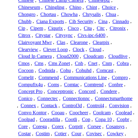
Chinese
,
Chinese Lamp Camera
,
Chineseptz
,
Chineseum
,
Chingling
,
Chino
,
Chint
,
Choice
,
Chongro
,
Chortau
,
Chowha
,
Chrysalis
,
Chua
,
Chubb
,
Ciana Exports
,
Cib Security
,
Cina
,
Cinnado
,
Cip
,
Cipem
,
Ciqurix
,
Cisco
,
Cita
,
Citc
,
Citronix
,
Citrox
,
Citystar
,
Citysync
,
Civs-ipc-6400
,
Clairvoyant Mwr
,
Clas
,
Clearone
,
Clearpix
,
Clearview
,
Clever Loop
,
Clock
,
Cloud
,
Cloud Ip Camera
,
Cloud2000
,
Cloudcam
,
Cloudlive
,
Cmos
,
Cms
,
Cms Zonet
,
Cnb
,
Cnet
,
Cnm
,
Cobra
,
Cocoon
,
Codnida
,
Cohu
,
Cohuhd
,
Comcast
,
Comelit
,
Commend
,
Communications Line
,
Compro
,
Compufix4u
,
Coms
,
Comtac
,
Comtrend
,
Conbre
,
Concept Pro
,
Conceptronic
,
Concord
,
Condere
,
Conico
,
Connectec
,
Connectionnc
,
Connectsmarthome
,
Connex
,
Contack
,
Control3d
,
Control4
,
Convision
,
Convo Kontor
,
Cooau
,
Coocheer
,
Coolcam
,
Coolead
,
Coolpad
,
Cooradilla
,
Cootli
,
Cop
,
Copa 10
,
Copbr
,
Core
,
Corega
,
Corex
,
Corprit
,
Corsee
,
Cosansys
,
Costar
,
Costim
,
Cotier
,
Cour
,
Covisec
,
Cowkey
,