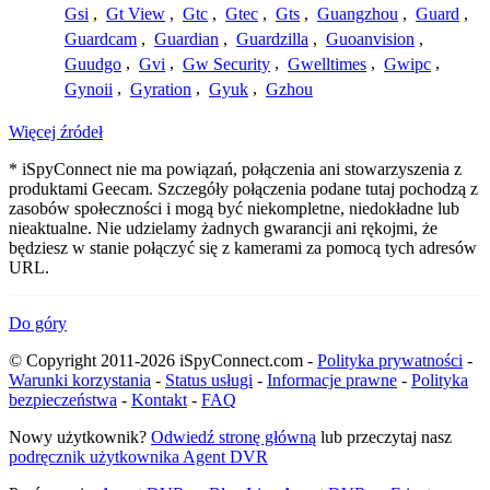
Gsi
,
Gt View
,
Gtc
,
Gtec
,
Gts
,
Guangzhou
,
Guard
,
Guardcam
,
Guardian
,
Guardzilla
,
Guoanvision
,
Guudgo
,
Gvi
,
Gw Security
,
Gwelltimes
,
Gwipc
,
Gynoii
,
Gyration
,
Gyuk
,
Gzhou
Więcej źródeł
* iSpyConnect nie ma powiązań, połączenia ani stowarzyszenia z
produktami Geecam. Szczegóły połączenia podane tutaj pochodzą z
zasobów społeczności i mogą być niekompletne, niedokładne lub
nieaktualne. Nie udzielamy żadnych gwarancji ani rękojmi, że
będziesz w stanie połączyć się z kamerami za pomocą tych adresów
URL.
Do góry
© Copyright 2011-2026 iSpyConnect.com -
Polityka prywatności
-
Warunki korzystania
-
Status usługi
-
Informacje prawne
-
Polityka
bezpieczeństwa
-
Kontakt
-
FAQ
Nowy użytkownik?
Odwiedź stronę główną
lub przeczytaj nasz
podręcznik użytkownika Agent DVR