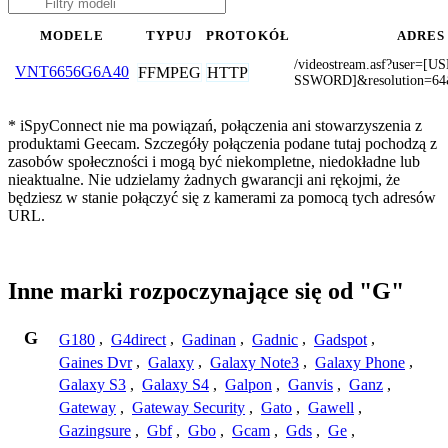
MODELE
TYPUJ
PROTOKÓŁ
ADRES
/videostream.asf?user
VNT6656G6A40
FFMPEG
HTTP
SSWORD]&resolution=64
* iSpyConnect nie ma powiązań, połączenia ani stowarzyszenia z
produktami Geecam. Szczegóły połączenia podane tutaj pochodzą z
zasobów społeczności i mogą być niekompletne, niedokładne lub
nieaktualne. Nie udzielamy żadnych gwarancji ani rękojmi, że
będziesz w stanie połączyć się z kamerami za pomocą tych adresów
URL.
Inne marki rozpoczynające się od "G"
G
G180
,
G4direct
,
Gadinan
,
Gadnic
,
Gadspot
,
Gaines Dvr
,
Galaxy
,
Galaxy Note3
,
Galaxy Phone
,
Galaxy S3
,
Galaxy S4
,
Galpon
,
Ganvis
,
Ganz
,
Gateway
,
Gateway Security
,
Gato
,
Gawell
,
Gazingsure
,
Gbf
,
Gbo
,
Gcam
,
Gds
,
Ge
,