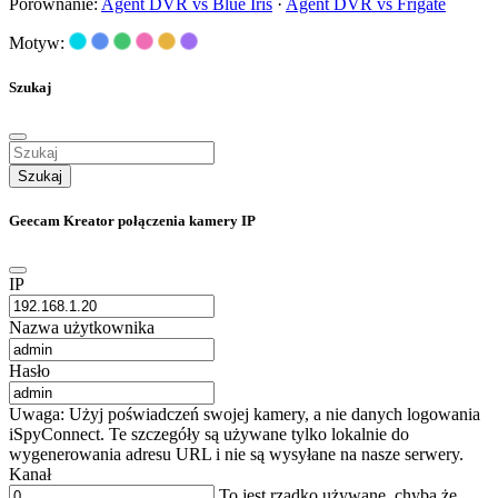
Porównanie:
Agent DVR vs Blue Iris
·
Agent DVR vs Frigate
Motyw:
Szukaj
Szukaj
Geecam Kreator połączenia kamery IP
IP
Nazwa użytkownika
Hasło
Uwaga: Użyj poświadczeń swojej kamery, a nie danych logowania
iSpyConnect. Te szczegóły są używane tylko lokalnie do
wygenerowania adresu URL i nie są wysyłane na nasze serwery.
Kanał
To jest rzadko używane, chyba że