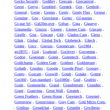
Gecko Security
,
Gedthry
,
Geecam
,
Geecamvnt
,
Geeni
,
Geeya
,
Gembird
,
Gemtek
,
Gen
,
Genbolt
,
General
,
Genie
,
Genius
,
Geniv
,
Geniv Flux
,
Genrui
,
Genuine
,
Geo
,
Geovision
,
Gertec
,
Gf-pumps
,
Gi-star Srl
,
Gid20m-pvir
,
Gifran
,
Giga
,
Gigaeye
,
Gigamedia
,
Ginzzu
,
Gionee
,
Gionee Cam
,
Gipcam
,
Giraffe
,
Gise
,
Giucam
,
Gkb
,
Glados Cam
,
Glenz
,
Glink
,
Global
,
Global Tech
,
Globeteck
,
Gltech
,
Gmini
,
Gncc
,
Gnexus
,
Gnomecam
,
Go1984
,
go2RTC
,
Go4
,
Goahead
,
Goclever
,
Gocomma
,
Godraj
,
Gogogate
,
Going
,
Goingtech
,
Golbong
,
Goldchamp
,
Golden Gate
,
Goldnet
,
Goldstream
,
Goliath
,
Goodgo
,
Google
,
Google Pixel
,
Goospy
,
Gopro
,
Goscam
,
Goswift
,
Gotab
,
Gotake
,
Gotme
,
Gpi360
,
Gps-standard
,
Gq1080p
,
Gqd
,
Grafeio
,
Grain
,
Grainmedia
,
Grand
,
Grandstream
,
Grandtec
,
Grant
,
Granvista
,
Great Wall
,
Greatek
,
Green Feathers
,
Green Home
,
Greentech
,
Greentel
,
Greenview
,
Greenvision
,
Grey Cam
,
Grid Micro Corp.
,
Grisboa
,
Groudchat
,
Group
,
Grundig
,
Grwibeou
,