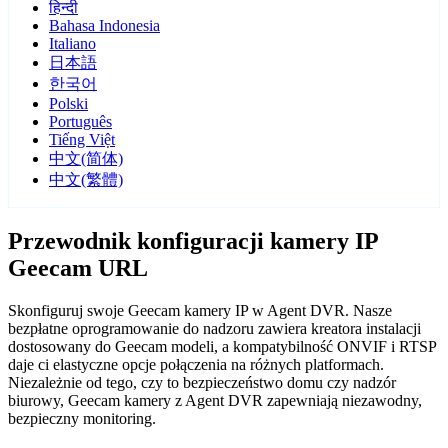
हिन्दी
Bahasa Indonesia
Italiano
日本語
한국어
Polski
Português
Tiếng Việt
中文(简体)
中文(繁體)
Przewodnik konfiguracji kamery IP
Geecam URL
Skonfiguruj swoje Geecam kamery IP w Agent DVR. Nasze
bezpłatne oprogramowanie do nadzoru zawiera kreatora instalacji
dostosowany do Geecam modeli, a kompatybilność ONVIF i RTSP
daje ci elastyczne opcje połączenia na różnych platformach.
Niezależnie od tego, czy to bezpieczeństwo domu czy nadzór
biurowy, Geecam kamery z Agent DVR zapewniają niezawodny,
bezpieczny monitoring.