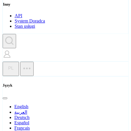
Inny
API
System Doradca
Stan usługi
PL
Język
English
العربية
Deutsch
Español
Français