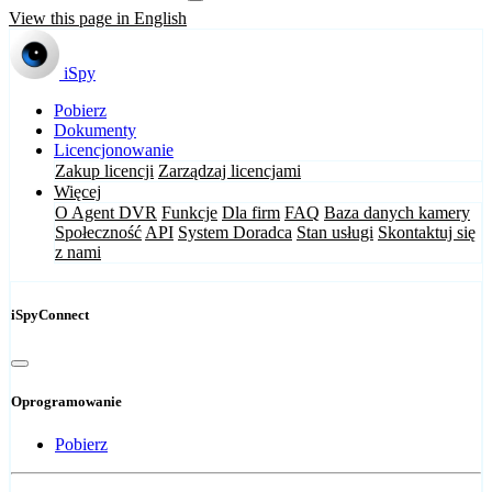
View this page in English
iSpy
Pobierz
Dokumenty
Licencjonowanie
Zakup licencji
Zarządzaj licencjami
Więcej
O Agent DVR
Funkcje
Dla firm
FAQ
Baza danych kamery
Społeczność
API
System Doradca
Stan usługi
Skontaktuj się
z nami
iSpyConnect
Oprogramowanie
Pobierz