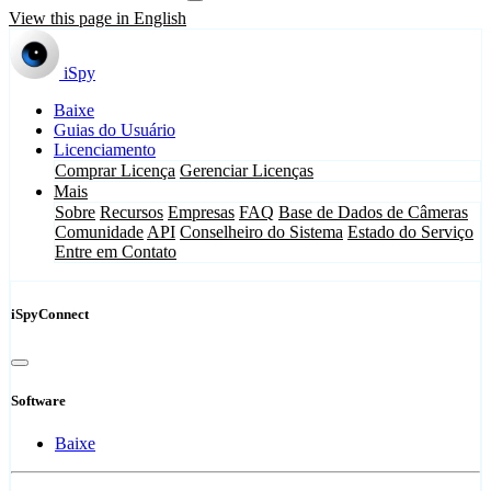
View this page in English
iSpy
Baixe
Guias do Usuário
Licenciamento
Comprar Licença
Gerenciar Licenças
Mais
Sobre
Recursos
Empresas
FAQ
Base de Dados de Câmeras
Comunidade
API
Conselheiro do Sistema
Estado do Serviço
Entre em Contato
iSpyConnect
Software
Baixe