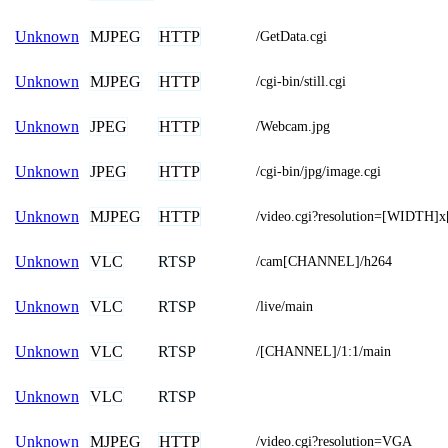
MJPEG
HTTP
Unknown
/GetData.cgi
MJPEG
HTTP
Unknown
/cgi-bin/still.cgi
JPEG
HTTP
Unknown
/Webcam.jpg
JPEG
HTTP
Unknown
/cgi-bin/jpg/image.cgi
MJPEG
HTTP
Unknown
/video.cgi?resolution=[WIDTH
VLC
RTSP
Unknown
/cam[CHANNEL]/h264
VLC
RTSP
Unknown
/live/main
VLC
RTSP
Unknown
/[CHANNEL]/1:1/main
VLC
RTSP
Unknown
MJPEG
HTTP
Unknown
/video.cgi?resolution=VGA