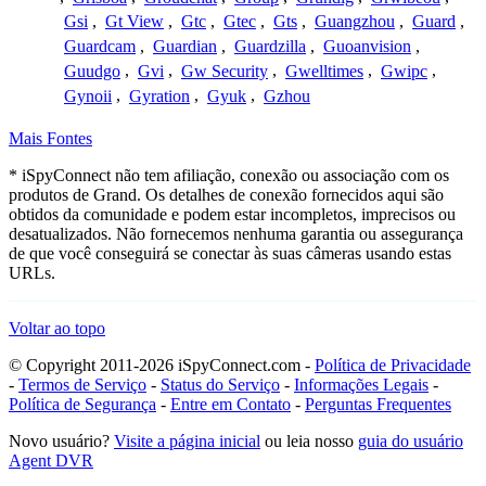
Gsi
,
Gt View
,
Gtc
,
Gtec
,
Gts
,
Guangzhou
,
Guard
,
Guardcam
,
Guardian
,
Guardzilla
,
Guoanvision
,
Guudgo
,
Gvi
,
Gw Security
,
Gwelltimes
,
Gwipc
,
Gynoii
,
Gyration
,
Gyuk
,
Gzhou
Mais Fontes
* iSpyConnect não tem afiliação, conexão ou associação com os
produtos de Grand. Os detalhes de conexão fornecidos aqui são
obtidos da comunidade e podem estar incompletos, imprecisos ou
desatualizados. Não fornecemos nenhuma garantia ou assegurança
de que você conseguirá se conectar às suas câmeras usando estas
URLs.
Voltar ao topo
© Copyright 2011-2026 iSpyConnect.com -
Política de Privacidade
-
Termos de Serviço
-
Status do Serviço
-
Informações Legais
-
Política de Segurança
-
Entre em Contato
-
Perguntas Frequentes
Novo usuário?
Visite a página inicial
ou leia nosso
guia do usuário
Agent DVR