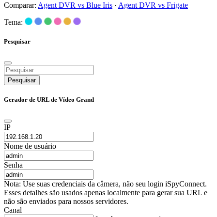
Comparar:
Agent DVR vs Blue Iris
·
Agent DVR vs Frigate
Tema:
Pesquisar
Pesquisar
Gerador de URL de Vídeo Grand
IP
Nome de usuário
Senha
Nota: Use suas credenciais da câmera, não seu login iSpyConnect.
Esses detalhes são usados apenas localmente para gerar sua URL e
não são enviados para nossos servidores.
Canal