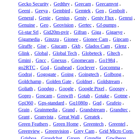
Gecko Security
,
Gedthry
,
Geecam
,
Geecamvnt
,
Geeni
,
Geeya
,
Gembird
,
Gemtek
,
Gen
,
Genbolt
,
General
,
Genie
,
Genius
,
Geniv
,
Geniv Flux
,
Genrui
,
Genuine
,
Geo
,
Geovision
,
Gertec
,
Gf-pumps
,
Gi-star Srl
,
Gid20m-pvir
,
Gifran
,
Giga
,
Gigaeye
,
Gigamedia
,
Ginzzu
,
Gionee
,
Gionee Cam
,
Gipcam
,
Giraffe
,
Gise
,
Giucam
,
Gkb
,
Glados Cam
,
Glenz
,
Glink
,
Global
,
Global Tech
,
Globeteck
,
Gltech
,
Gmini
,
Gncc
,
Gnexus
,
Gnomecam
,
Go1984
,
go2RTC
,
Go4
,
Goahead
,
Goclever
,
Gocomma
,
Godraj
,
Gogogate
,
Going
,
Goingtech
,
Golbong
,
Goldchamp
,
Golden Gate
,
Goldnet
,
Goldstream
,
Goliath
,
Goodgo
,
Google
,
Google Pixel
,
Goospy
,
Gopro
,
Goscam
,
Goswift
,
Gotab
,
Gotake
,
Gotme
,
Gpi360
,
Gps-standard
,
Gq1080p
,
Gqd
,
Grafeio
,
Grain
,
Grainmedia
,
Grand
,
Grandstream
,
Grandtec
,
Grant
,
Granvista
,
Great Wall
,
Greatek
,
Green Feathers
,
Green Home
,
Greentech
,
Greentel
,
Greenview
,
Greenvision
,
Grey Cam
,
Grid Micro Corp.
,
Grisboa
,
Groudchat
,
Group
,
Grundig
,
Grwibeou
,