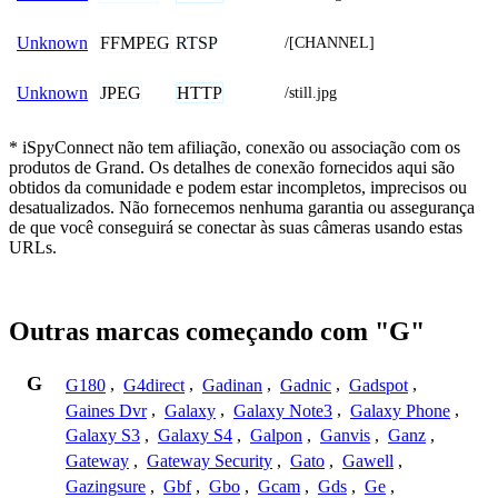
FFMPEG
RTSP
Unknown
/[CHANNEL]
JPEG
HTTP
Unknown
/still.jpg
* iSpyConnect não tem afiliação, conexão ou associação com os
produtos de Grand. Os detalhes de conexão fornecidos aqui são
obtidos da comunidade e podem estar incompletos, imprecisos ou
desatualizados. Não fornecemos nenhuma garantia ou assegurança
de que você conseguirá se conectar às suas câmeras usando estas
URLs.
Outras marcas começando com "G"
G
G180
,
G4direct
,
Gadinan
,
Gadnic
,
Gadspot
,
Gaines Dvr
,
Galaxy
,
Galaxy Note3
,
Galaxy Phone
,
Galaxy S3
,
Galaxy S4
,
Galpon
,
Ganvis
,
Ganz
,
Gateway
,
Gateway Security
,
Gato
,
Gawell
,
Gazingsure
,
Gbf
,
Gbo
,
Gcam
,
Gds
,
Ge
,