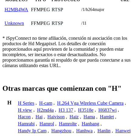
FFMPEG
RTSP
H2MB4WA
/1/h264major
FFMPEG
RTSP
Unknown
/11
* iSpyConnect no tiene afiliación, conexión ni asociación con los
productos de Hd Megapixel. Los detalles de conexión
proporcionados aquí provienen de la comunidad y pueden estar
incompletos, ser inexactos o estar desactualizados. No
proporcionamos garantía ni respaldo de que pueda conectarse a sus
cámaras utilizando estas URL.
Otras marcas que comienzan con "H"
H
H Series
,
H-cam
,
H.264 Vga Wireless Cube Camera
,
H.view
,
H2md4a
,
H3 137
,
H3518e
,
H6837wi
,
Hacon
,
Hai
,
Haivison
,
Haiz
,
Hama
,
Hamlet
,
Hamrabi
,
Hamrol
,
Hamrolte
,
Hanbang
,
Handy Ip Cam
,
Hangzhou
,
Hanhwa
,
Hanlin
,
Hanwei