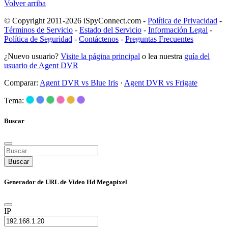
Volver arriba
© Copyright 2011-2026 iSpyConnect.com -
Política de Privacidad
-
Términos de Servicio
-
Estado del Servicio
-
Información Legal
-
Política de Seguridad
-
Contáctenos
-
Preguntas Frecuentes
¿Nuevo usuario?
Visite la página principal
o lea nuestra
guía del
usuario de Agent DVR
Comparar:
Agent DVR vs Blue Iris
·
Agent DVR vs Frigate
Tema:
Buscar
Buscar
Generador de URL de Video Hd Megapixel
IP