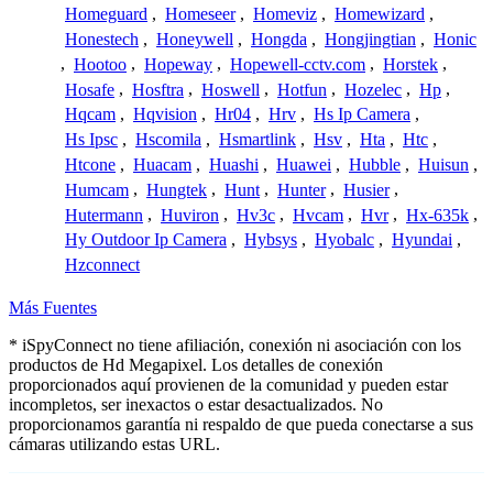
Homeguard
,
Homeseer
,
Homeviz
,
Homewizard
,
Honestech
,
Honeywell
,
Hongda
,
Hongjingtian
,
Honic
,
Hootoo
,
Hopeway
,
Hopewell-cctv.com
,
Horstek
,
Hosafe
,
Hosftra
,
Hoswell
,
Hotfun
,
Hozelec
,
Hp
,
Hqcam
,
Hqvision
,
Hr04
,
Hrv
,
Hs Ip Camera
,
Hs Ipsc
,
Hscomila
,
Hsmartlink
,
Hsv
,
Hta
,
Htc
,
Htcone
,
Huacam
,
Huashi
,
Huawei
,
Hubble
,
Huisun
,
Humcam
,
Hungtek
,
Hunt
,
Hunter
,
Husier
,
Hutermann
,
Huviron
,
Hv3c
,
Hvcam
,
Hvr
,
Hx-635k
,
Hy Outdoor Ip Camera
,
Hybsys
,
Hyobalc
,
Hyundai
,
Hzconnect
Más Fuentes
* iSpyConnect no tiene afiliación, conexión ni asociación con los
productos de Hd Megapixel. Los detalles de conexión
proporcionados aquí provienen de la comunidad y pueden estar
incompletos, ser inexactos o estar desactualizados. No
proporcionamos garantía ni respaldo de que pueda conectarse a sus
cámaras utilizando estas URL.