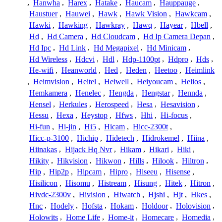
,
Hanwha
,
Harex
,
Hatake
,
Haucam
,
Hauppauge
,
Haustuer
,
Hauwei
,
Hawk
,
Hawk Vision
,
Hawkcam
,
Hawki
,
Hawking
,
Hawkray
,
Hawq
,
Hayear
,
Hbell
,
Hd
,
Hd Camera
,
Hd Cloudcam
,
Hd Ip Camera Depan
,
Hd Ipc
,
Hd Link
,
Hd Megapixel
,
Hd Minicam
,
Hd Wireless
,
Hdcvi
,
Hdl
,
Hdp-1100pt
,
Hdpro
,
Hds
,
He-wifi
,
Heanworld
,
Hed
,
Heden
,
Heetoo
,
Heimlink
,
Heimvision
,
Heitel
,
Heiwell
,
Heiyoucam
,
Helios
,
Hemkamera
,
Henelec
,
Hengda
,
Hengstar
,
Hennda
,
Hensel
,
Herkules
,
Herospeed
,
Hesa
,
Hesavision
,
Hessu
,
Hexa
,
Heystop
,
Hfws
,
Hhi
,
Hi-focus
,
Hi-fun
,
Hi-jin
,
Hi5
,
Hicam
,
Hicc-2300t
,
Hicc-p-3100
,
Hichip
,
Hidetech
,
Hidrokemel
,
Hiina
,
Hiinakas
,
Hijack Hq Nvr
,
Hikam
,
Hikari
,
Hiki
,
Hikity
,
Hikvision
,
Hikwon
,
Hills
,
Hilook
,
Hiltron
,
Hip
,
Hip2p
,
Hipcam
,
Hipro
,
Hiseeu
,
Hisense
,
Hisilicon
,
Hisomu
,
Histream
,
Hisung
,
Hitek
,
Hitron
,
Hivdc-2300v
,
Hivision
,
Hiwatch
,
Hjshi
,
Hjt
,
Hkes
,
Hnc
,
Hodely
,
Hofsta
,
Hokam
,
Holdoor
,
Holovision
,
Holowits
,
Home Life
,
Home-it
,
Homecare
,
Homedia
,