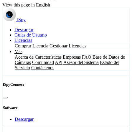
View this page in English
iSpy
Descargar
Guías de Usuario
Licencias
Comprar Licencia
Gestionar Licencias
Más
Acerca de
Características
Empresas
FAQ
Base de Datos de
Cámaras
Comunidad
API
Asesor del Sistema
Estado del
Servicio
Contáctenos
iSpyConnect
Software
Descargar