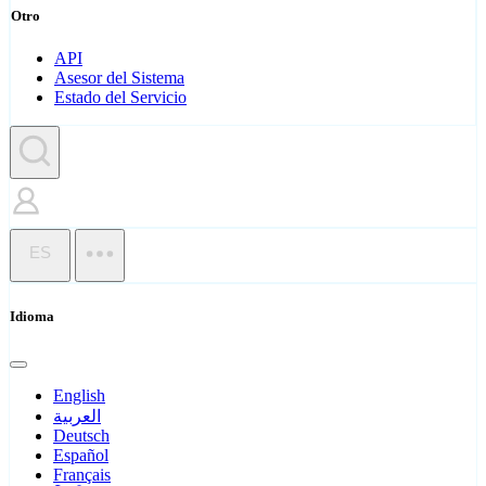
Otro
API
Asesor del Sistema
Estado del Servicio
ES
Idioma
English
العربية
Deutsch
Español
Français