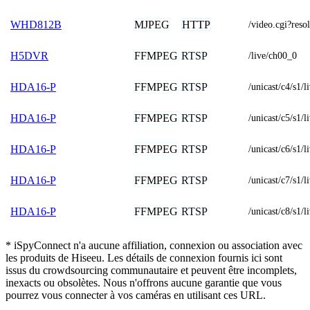
MJPEG
HTTP
WHD812B
/video.cgi?res
FFMPEG
RTSP
H5DVR
/live/ch00_0
FFMPEG
RTSP
HDA16-P
/unicast/c4/s1/l
FFMPEG
RTSP
HDA16-P
/unicast/c5/s1/l
FFMPEG
RTSP
HDA16-P
/unicast/c6/s1/l
FFMPEG
RTSP
HDA16-P
/unicast/c7/s1/l
FFMPEG
RTSP
HDA16-P
/unicast/c8/s1/l
* iSpyConnect n'a aucune affiliation, connexion ou association avec
les produits de Hiseeu. Les détails de connexion fournis ici sont
issus du crowdsourcing communautaire et peuvent être incomplets,
inexacts ou obsolètes. Nous n'offrons aucune garantie que vous
pourrez vous connecter à vos caméras en utilisant ces URL.