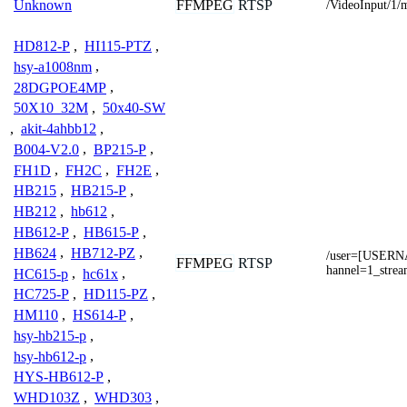
FFMPEG
RTSP
Unknown
/VideoInput/1/
HD812-P
,
HI115-PTZ
,
hsy-a1008nm
,
28DGPOE4MP
,
50X10_32M
,
50x40-SW
,
akit-4ahbb12
,
B004-V2.0
,
BP215-P
,
FH1D
,
FH2C
,
FH2E
,
HB215
,
HB215-P
,
HB212
,
hb612
,
HB612-P
,
HB615-P
,
HB624
,
HB712-PZ
,
/user=[USER
FFMPEG
RTSP
hannel=1_stre
HC615-p
,
hc61x
,
HC725-P
,
HD115-PZ
,
HM110
,
HS614-P
,
hsy-hb215-p
,
hsy-hb612-p
,
HYS-HB612-P
,
WHD103Z
,
WHD303
,