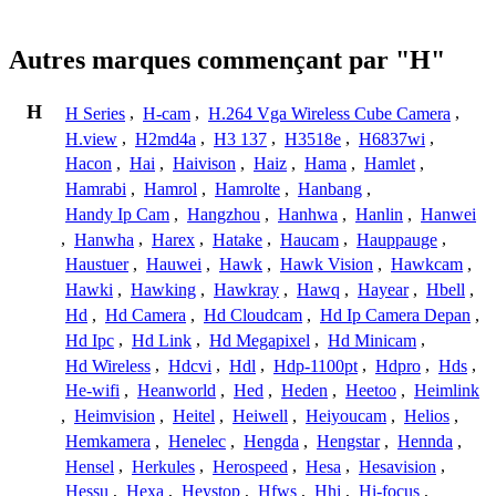
Autres marques commençant par "H"
H
H Series
,
H-cam
,
H.264 Vga Wireless Cube Camera
,
H.view
,
H2md4a
,
H3 137
,
H3518e
,
H6837wi
,
Hacon
,
Hai
,
Haivison
,
Haiz
,
Hama
,
Hamlet
,
Hamrabi
,
Hamrol
,
Hamrolte
,
Hanbang
,
Handy Ip Cam
,
Hangzhou
,
Hanhwa
,
Hanlin
,
Hanwei
,
Hanwha
,
Harex
,
Hatake
,
Haucam
,
Hauppauge
,
Haustuer
,
Hauwei
,
Hawk
,
Hawk Vision
,
Hawkcam
,
Hawki
,
Hawking
,
Hawkray
,
Hawq
,
Hayear
,
Hbell
,
Hd
,
Hd Camera
,
Hd Cloudcam
,
Hd Ip Camera Depan
,
Hd Ipc
,
Hd Link
,
Hd Megapixel
,
Hd Minicam
,
Hd Wireless
,
Hdcvi
,
Hdl
,
Hdp-1100pt
,
Hdpro
,
Hds
,
He-wifi
,
Heanworld
,
Hed
,
Heden
,
Heetoo
,
Heimlink
,
Heimvision
,
Heitel
,
Heiwell
,
Heiyoucam
,
Helios
,
Hemkamera
,
Henelec
,
Hengda
,
Hengstar
,
Hennda
,
Hensel
,
Herkules
,
Herospeed
,
Hesa
,
Hesavision
,
Hessu
,
Hexa
,
Heystop
,
Hfws
,
Hhi
,
Hi-focus
,