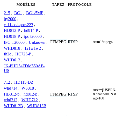
MODÈLES
TAPEZ
PROTOCOLE
215
,
BC1
,
BC1-5MP
,
by2000
,
ca11-sc-i-poe-223
,
HD812-P
,
hd914-P
,
HD918-P
,
ipc-t20000
,
FFMPEG
RTSP
/cam1/mpeg4
IPC-T20000
,
Unknown
,
WHD818
,
121w1w2
,
fh2e
,
HC725-P
,
WHD612
,
JK-PHD54FDM550AP-
US
712
,
HD115-DZ
,
whd714
,
WS318
,
/user=[USER
HB312-p
,
hd812-p
,
FFMPEG
RTSP
&channel=1&str
ng=100
whd312
,
WHD712
,
WHD812B
,
WHD813B