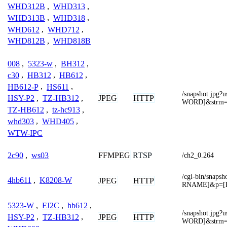
WHD312B
,
WHD313
,
WHD313B
,
WHD318
,
WHD612
,
WHD712
,
WHD812B
,
WHD818B
008
,
5323-w
,
BH312
,
c30
,
HB312
,
HB612
,
HB612-P
,
HS611
,
/snapshot.jp
JPEG
HTTP
HSY-P2
,
TZ-HB312
,
WORD]&strm
TZ-HB612
,
tz-hc913
,
whd303
,
WHD405
,
WTW-IPC
FFMPEG
RTSP
2c90
,
ws03
/ch2_0.264
/cgi-bin/snap
4hb611
,
K8208-W
JPEG
HTTP
RNAME]&p=[
5323-W
,
FJ2C
,
hb612
,
/snapshot.jp
JPEG
HTTP
HSY-P2
,
TZ-HB312
,
WORD]&strm