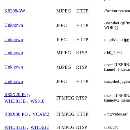
MJPEG
HTTP
K8208-3W
/?action=stream
/snapshot.cg
Unknown
JPEG
HTTP
WORD]
JPEG
HTTP
Unknown
/tmpfs/auto.jpg
MJPEG
RTSP
Unknown
/ch0_1.264
/user=[USER
Unknown
MJPEG
RTSP
hannel=1_stre
JPEG
HTTP
Unknown
/snapshot.jpg?
R80X20-PQ
,
/user=[USER
FFMPEG
RTSP
hannel=2_stre
WHD813B
,
WS318
FFMPEG
HTTP
R80X30-PQ
,
VCAM2
/img/video.asf
FFMPEG
RTSP
WHD312B
,
WHD612
/live/ch0