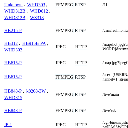
Unknown
,
WHD303
,
FFMPEG
RTSP
/11
WHD312B
,
WHD812
,
WHD812B
,
WS318
FFMPEG
RTSP
HB215-P
/cam/realmoni
HB312
,
HB915B-PA
,
/snapshot.jp
JPEG
HTTP
WORD]&strm
WHD303
JPEG
HTTP
HB615-P
/snap.jpg?Jpe
/user=[USER
HB615-P
FFMPEG
RTSP
hannel=1_strea
HB848-P
,
k8208-3W
,
FFMPEG
RTSP
/live/main
WHD315
FFMPEG
RTSP
HB848-P
/live/sub
/cgi-bin/sna
IP-1
JPEG
HTTP
p=[PASSWOR