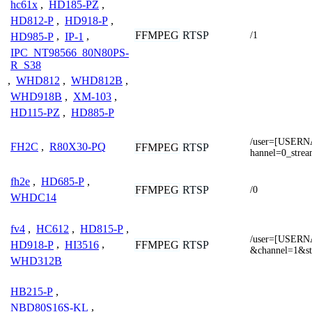
hc61x
,
HD185-PZ
,
HD812-P
,
HD918-P
,
FFMPEG
RTSP
/1
HD985-P
,
IP-1
,
IPC_NT98566_80N80PS-
R_S38
,
WHD812
,
WHD812B
,
WHD918B
,
XM-103
,
HD115-PZ
,
HD885-P
/user=[USER
FH2C
,
R80X30-PQ
FFMPEG
RTSP
hannel=0_stre
fh2e
,
HD685-P
,
FFMPEG
RTSP
/0
WHDC14
fv4
,
HC612
,
HD815-P
,
/user=[USER
FFMPEG
RTSP
HD918-P
,
HI3516
,
&channel=1&st
WHD312B
HB215-P
,
NBD80S16S-KL
,