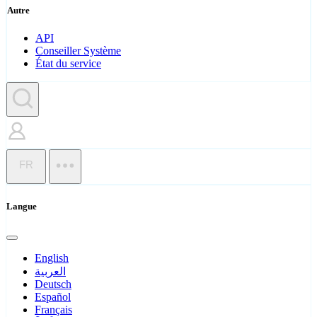
Autre
API
Conseiller Système
État du service
FR
Langue
English
العربية
Deutsch
Español
Français