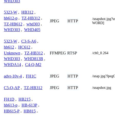
WHD303
5323-W
,
HB312
,
hb612-p
,
TZ-HB312
,
/snapshot.jp
JPEG
HTTP
WORD]
TZ-HB612
,
whd303
,
WHD303
,
WHD405
5323-W
,
C3-S-A6
,
hb612
,
HC612
,
Unknown
,
TZ-HB312
,
FFMPEG
RTSP
/ch0_0.264
WHD303
,
WHD813B
,
WHDA14
,
C4-Q-M2
JPEG
HTTP
advr-10v-4
,
FH1C
/snap.jpg?Jpe
JPEG
HTTP
C5-Q-AP
,
TZ-HB312
/snapshot.jpg
FH1D
,
HB215
,
hb613-p
,
HB-613P
,
HB615-P
,
HB815
,