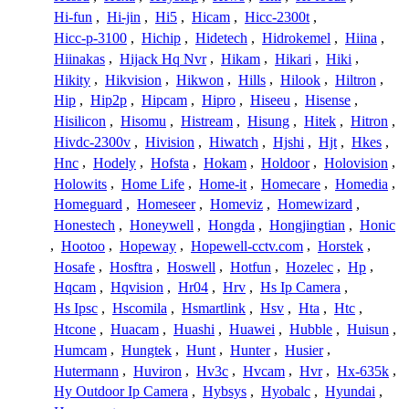
Hi-fun
,
Hi-jin
,
Hi5
,
Hicam
,
Hicc-2300t
,
Hicc-p-3100
,
Hichip
,
Hidetech
,
Hidrokemel
,
Hiina
,
Hiinakas
,
Hijack Hq Nvr
,
Hikam
,
Hikari
,
Hiki
,
Hikity
,
Hikvision
,
Hikwon
,
Hills
,
Hilook
,
Hiltron
,
Hip
,
Hip2p
,
Hipcam
,
Hipro
,
Hiseeu
,
Hisense
,
Hisilicon
,
Hisomu
,
Histream
,
Hisung
,
Hitek
,
Hitron
,
Hivdc-2300v
,
Hivision
,
Hiwatch
,
Hjshi
,
Hjt
,
Hkes
,
Hnc
,
Hodely
,
Hofsta
,
Hokam
,
Holdoor
,
Holovision
,
Holowits
,
Home Life
,
Home-it
,
Homecare
,
Homedia
,
Homeguard
,
Homeseer
,
Homeviz
,
Homewizard
,
Honestech
,
Honeywell
,
Hongda
,
Hongjingtian
,
Honic
,
Hootoo
,
Hopeway
,
Hopewell-cctv.com
,
Horstek
,
Hosafe
,
Hosftra
,
Hoswell
,
Hotfun
,
Hozelec
,
Hp
,
Hqcam
,
Hqvision
,
Hr04
,
Hrv
,
Hs Ip Camera
,
Hs Ipsc
,
Hscomila
,
Hsmartlink
,
Hsv
,
Hta
,
Htc
,
Htcone
,
Huacam
,
Huashi
,
Huawei
,
Hubble
,
Huisun
,
Humcam
,
Hungtek
,
Hunt
,
Hunter
,
Husier
,
Hutermann
,
Huviron
,
Hv3c
,
Hvcam
,
Hvr
,
Hx-635k
,
Hy Outdoor Ip Camera
,
Hybsys
,
Hyobalc
,
Hyundai
,