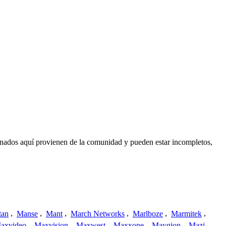
onados aquí provienen de la comunidad y pueden estar incompletos,
tan
,
Manse
,
Mant
,
March Networks
,
Marlboze
,
Marmitek
,
axvideo
,
Maxvision
,
Maxwest
,
Maxxone
,
Maygion
,
Mazi
,