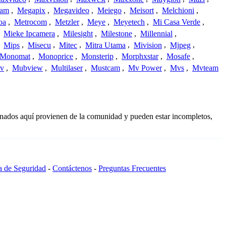
cam
,
Megapix
,
Megavideo
,
Meiego
,
Meisort
,
Melchioni
,
oa
,
Metrocom
,
Metzler
,
Meye
,
Meyetech
,
Mi Casa Verde
,
,
Mieke Ipcamera
,
Milesight
,
Milestone
,
Millennial
,
,
Mips
,
Misecu
,
Mitec
,
Mitra Utama
,
Mivision
,
Mjpeg
,
Monomat
,
Monoprice
,
Monsterip
,
Morphxstar
,
Mosafe
,
v
,
Mubview
,
Multilaser
,
Mustcam
,
Mv Power
,
Mvs
,
Mvteam
onados aquí provienen de la comunidad y pueden estar incompletos,
ca de Seguridad
-
Contáctenos
-
Preguntas Frecuentes