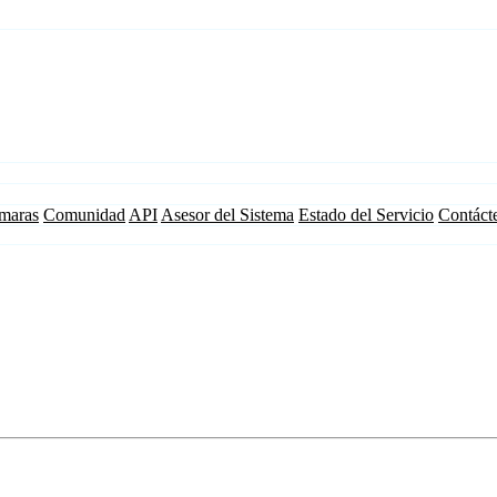
maras
Comunidad
API
Asesor del Sistema
Estado del Servicio
Contáct