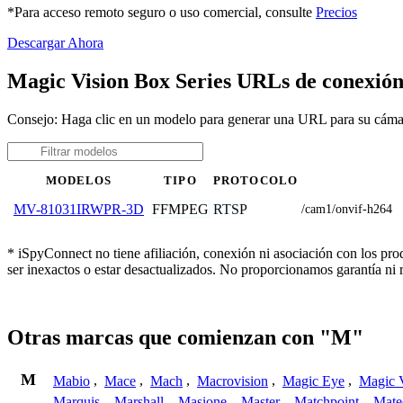
*Para acceso remoto seguro o uso comercial, consulte
Precios
Descargar Ahora
Magic Vision Box Series URLs de conexió
Consejo: Haga clic en un modelo para generar una URL para su cáma
MODELOS
TIPO
PROTOCOLO
FFMPEG
RTSP
MV-81031IRWPR-3D
/cam1/onvif-h264
* iSpyConnect no tiene afiliación, conexión ni asociación con los p
ser inexactos o estar desactualizados. No proporcionamos garantía ni
Otras marcas que comienzan con "M"
M
Mabio
,
Mace
,
Mach
,
Macrovision
,
Magic Eye
,
Magic V
Marquis
,
Marshall
,
Masione
,
Master
,
Matchpoint
,
Mat