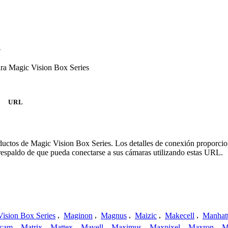
n
ra Magic Vision Box Series
URL
roductos de Magic Vision Box Series. Los detalles de conexión proporci
 respaldo de que pueda conectarse a sus cámaras utilizando estas URL.
ision Box Series
,
Maginon
,
Magnus
,
Maizic
,
Makecell
,
Manhat
ecam
,
Matrix
,
Mattex
,
Mavell
,
Maximus
,
Maxpixel
,
Maxron
,
M