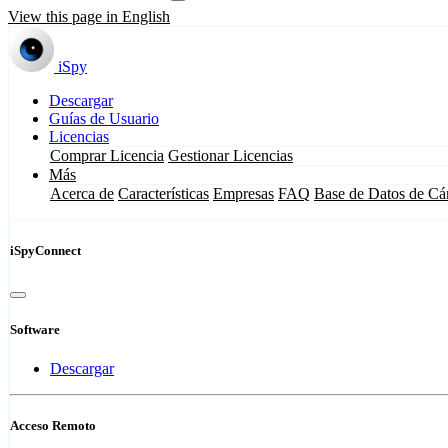
View this page in English
iSpy
Descargar
Guías de Usuario
Licencias
Comprar Licencia
Gestionar Licencias
Más
Acerca de
Características
Empresas
FAQ
Base de Datos de Cá
iSpyConnect
Software
Descargar
Acceso Remoto