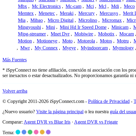
Mbx
,
Mc Electronics
,
Mc-cam
,
Mci
,
Mcl
,
Mdi
,
Meco
Memtex
,
Menetec
,
Meraki
,
Mercury
,
Mercusys
,
Merit 
Mia
,
Mibao
,
Micro Digital
,
Microlino
,
Micromax
,
Micr
Mingyoushi
,
Mini
,
Mini Hd Ir Speed Dome
,
Minicam
,
M
Mjpg-streamer
,
Mnet Dvr
,
Mobiwire
,
Mobotix
,
Mocam
Motion
,
Motioneye
,
Moto
,
Motorola
,
Motos
,
Motru
,
,
Mwr
,
My Connex
,
Myeye
,
Myindoorcam
,
Mymology
Más Fuentes
* iSpyConnect no tiene afiliación, conexión ni asociación con los p
ser inexactos o estar desactualizados. No proporcionamos garantía ni
Volver arriba
© Copyright 2011-2026 iSpyConnect.com -
Política de Privacidad
-
T
¿Nuevo usuario?
Visite la página principal
o lea nuestra
guía del usu
Comparar:
Agent DVR vs Blue Iris
·
Agent DVR vs Frigate
Tema: