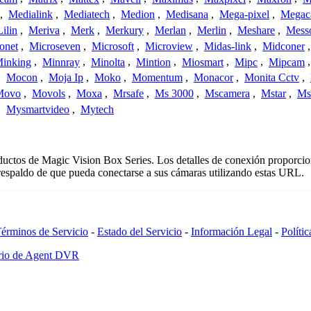
,
Medialink
,
Mediatech
,
Medion
,
Medisana
,
Mega-pixel
,
Mega
Lilin
,
Meriva
,
Merk
,
Merkury
,
Merlan
,
Merlin
,
Meshare
,
Mess
onet
,
Microseven
,
Microsoft
,
Microview
,
Midas-link
,
Midconer
inking
,
Minnray
,
Minolta
,
Mintion
,
Miosmart
,
Mipc
,
Mipcam
,
Mocon
,
Moja Ip
,
Moko
,
Momentum
,
Monacor
,
Monita Cctv
,
Movo
,
Movols
,
Moxa
,
Mrsafe
,
Ms 3000
,
Mscamera
,
Mstar
,
Ms
,
Mysmartvideo
,
Mytech
roductos de Magic Vision Box Series. Los detalles de conexión proporci
 respaldo de que pueda conectarse a sus cámaras utilizando estas URL.
érminos de Servicio
-
Estado del Servicio
-
Información Legal
-
Políti
ario de Agent DVR