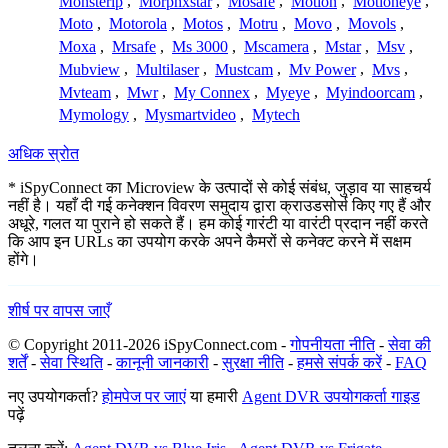
Monsterip
,
Morphxstar
,
Mosafe
,
Motion
,
Motioneye
,
Moto
,
Motorola
,
Motos
,
Motru
,
Movo
,
Movols
,
Moxa
,
Mrsafe
,
Ms 3000
,
Mscamera
,
Mstar
,
Msv
,
Mubview
,
Multilaser
,
Mustcam
,
Mv Power
,
Mvs
,
Mvteam
,
Mwr
,
My Connex
,
Myeye
,
Myindoorcam
,
Mymology
,
Mysmartvideo
,
Mytech
अधिक स्रोत
* iSpyConnect का Microview के उत्पादों से कोई संबंध, जुड़ाव या साहचर्य
नहीं है। यहाँ दी गई कनेक्शन विवरण समुदाय द्वारा क्राउडसोर्स किए गए हैं और
अधूरे, गलत या पुराने हो सकते हैं। हम कोई गारंटी या वारंटी प्रदान नहीं करते
कि आप इन URLs का उपयोग करके अपने कैमरों से कनेक्ट करने में सक्षम
होंगे।
शीर्ष पर वापस जाएँ
© Copyright 2011-2026 iSpyConnect.com -
गोपनीयता नीति
-
सेवा की
शर्तें
-
सेवा स्थिति
-
कानूनी जानकारी
-
सुरक्षा नीति
-
हमसे संपर्क करें
-
FAQ
नए उपयोगकर्ता?
होमपेज पर जाएं
या हमारी
Agent DVR उपयोगकर्ता गाइड
पढ़ें