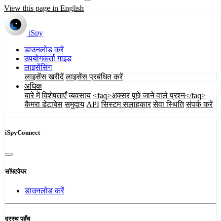
View this page in English
iSpy
डाउनलोड करें
उपयोगकर्ता गाइड
लाइसेंसिंग
लाइसेंस खरीदें
लाइसेंस प्रबंधित करें
अधिक
बारे में
विशेषताएँ
व्यवसाय
<faq>अक्सर पूछे जाने वाले प्रश्न</faq>
कैमरा डेटाबेस
समुदाय
API
सिस्टम सलाहकार
सेवा स्थिति
संपर्क करें
iSpyConnect
सॉफ़्टवेयर
डाउनलोड करें
दूरस्थ पहुँच