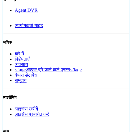
Agent DVR
उपयोगकर्ता गाइड
अधिक
बारे में
विशेषताएँ
व्यवसाय
<faq>अक्सर पूछे जाने वाले प्रश्न</faq>
कैमरा डेटाबेस
समुदाय
लाइसेंसिंग
लाइसेंस खरीदें
लाइसेंस प्रबंधित करें
अन्य