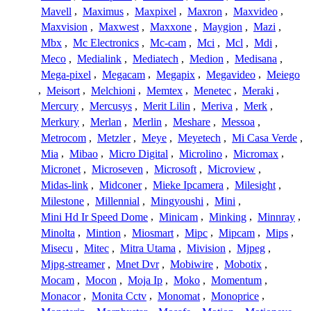
Mavell
,
Maximus
,
Maxpixel
,
Maxron
,
Maxvideo
,
Maxvision
,
Maxwest
,
Maxxone
,
Maygion
,
Mazi
,
Mbx
,
Mc Electronics
,
Mc-cam
,
Mci
,
Mcl
,
Mdi
,
Meco
,
Medialink
,
Mediatech
,
Medion
,
Medisana
,
Mega-pixel
,
Megacam
,
Megapix
,
Megavideo
,
Meiego
,
Meisort
,
Melchioni
,
Memtex
,
Menetec
,
Meraki
,
Mercury
,
Mercusys
,
Merit Lilin
,
Meriva
,
Merk
,
Merkury
,
Merlan
,
Merlin
,
Meshare
,
Messoa
,
Metrocom
,
Metzler
,
Meye
,
Meyetech
,
Mi Casa Verde
,
Mia
,
Mibao
,
Micro Digital
,
Microlino
,
Micromax
,
Micronet
,
Microseven
,
Microsoft
,
Microview
,
Midas-link
,
Midconer
,
Mieke Ipcamera
,
Milesight
,
Milestone
,
Millennial
,
Mingyoushi
,
Mini
,
Mini Hd Ir Speed Dome
,
Minicam
,
Minking
,
Minnray
,
Minolta
,
Mintion
,
Miosmart
,
Mipc
,
Mipcam
,
Mips
,
Misecu
,
Mitec
,
Mitra Utama
,
Mivision
,
Mjpeg
,
Mjpg-streamer
,
Mnet Dvr
,
Mobiwire
,
Mobotix
,
Mocam
,
Mocon
,
Moja Ip
,
Moko
,
Momentum
,
Monacor
,
Monita Cctv
,
Monomat
,
Monoprice
,