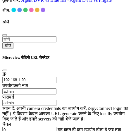
तुलना करें:
Agent DVR vs Blue Iris
·
Agent DVR vs Frigate
थीम:
खोजें
खोजें
Microview वीडियो URL जेनरेटर
IP
उपयोगकर्ता नाम
पासवर्ड
ध्यान दें: अपनी camera credentials का उपयोग करें, iSpyConnect login का
नहीं। ये विवरण केवल आपका URL generate करने के लिए locally उपयोग
किए जाते हैं और हमारे servers को नहीं भेजे जाते हैं।
चैनल
यह बहुत ही कम उपयोग होता है जब तक