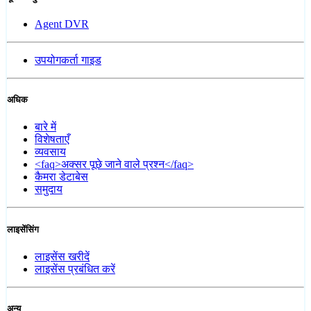
Agent DVR
उपयोगकर्ता गाइड
अधिक
बारे में
विशेषताएँ
व्यवसाय
<faq>अक्सर पूछे जाने वाले प्रश्न</faq>
कैमरा डेटाबेस
समुदाय
लाइसेंसिंग
लाइसेंस खरीदें
लाइसेंस प्रबंधित करें
अन्य