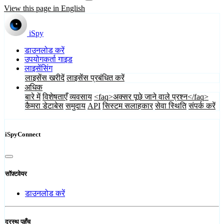
View this page in English
iSpy
डाउनलोड करें
उपयोगकर्ता गाइड
लाइसेंसिंग
लाइसेंस खरीदें
लाइसेंस प्रबंधित करें
अधिक
बारे में
विशेषताएँ
व्यवसाय
<faq>अक्सर पूछे जाने वाले प्रश्न</faq>
कैमरा डेटाबेस
समुदाय
API
सिस्टम सलाहकार
सेवा स्थिति
संपर्क करें
iSpyConnect
सॉफ़्टवेयर
डाउनलोड करें
दूरस्थ पहुँच