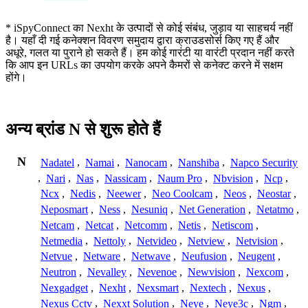
* iSpyConnect का Nexht के उत्पादों से कोई संबंध, जुड़ाव या साहचर्य नहीं
है। यहाँ दी गई कनेक्शन विवरण समुदाय द्वारा क्राउडसोर्स किए गए हैं और
अधूरे, गलत या पुराने हो सकते हैं। हम कोई गारंटी या वारंटी प्रदान नहीं करते
कि आप इन URLs का उपयोग करके अपने कैमरों से कनेक्ट करने में सक्षम
होंगे।
अन्य ब्रांड N से शुरू होते हैं
N
Nadatel
,
Namai
,
Nanocam
,
Nanshiba
,
Napco Security
,
Nari
,
Nas
,
Nassicam
,
Naum Pro
,
Nbvision
,
Ncp
,
Ncx
,
Nedis
,
Neewer
,
Neo Coolcam
,
Neos
,
Neostar
,
Neposmart
,
Ness
,
Nesuniq
,
Net Generation
,
Netatmo
,
Netcam
,
Netcat
,
Netcomm
,
Netis
,
Netiscom
,
Netmedia
,
Nettoly
,
Netvideo
,
Netview
,
Netvision
,
Netvue
,
Netware
,
Netwave
,
Neufusion
,
Neugent
,
Neutron
,
Nevalley
,
Nevenoe
,
Newvision
,
Nexcom
,
Nexgadget
,
Nexht
,
Nexsmart
,
Nextech
,
Nexus
,
Nexus Cctv
,
Nexxt Solution
,
Neye
,
Neye3c
,
Ngm
,