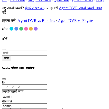
नए उपयोगकर्ता?
होमपेज पर जाएं
या हमारी
Agent DVR उपयोगकर्ता गाइड
पढ़ें
तुलना करें:
Agent DVR vs Blue Iris
·
Agent DVR vs Frigate
थीम:
खोजें
खोजें
Nexht वीडियो URL जेनरेटर
IP
उपयोगकर्ता नाम
पासवर्ड