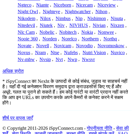
Ngteco
,
Niante
,
Niceborn
,
Nicecam
,
Niceview
,
Night Owl
,
Nighteye
,
Nightwatcher
,
Nihon
,
Nikodem
,
Nilox
,
Nimbus
,
Nip
,
Nishimon
,
Nisuta
,
Nitedevil
,
Niutek
,
Niv
,
NIVHUS
,
Nivian
,
Nixzen
,
Nlc Cam
,
Nobelic
,
Nobitech
,
Nokia
,
Nonwee
,
Nooie 360
,
Norden
,
Norelco
,
Northern
,
Northq
,
Novate
,
Novell
,
Novicam
,
Novodio
,
Novomoskow
,
Novus
,
Nram
,
Ntse
,
Nufebs
,
Nutri Vision
,
Nuvico
,
Nv-mbw
,
Nvsip
,
Nvt
,
Nwp
,
Nwsvr
अधिक स्रोत
* iSpyConnect का Nexht के उत्पादों से कोई संबंध, जुड़ाव या साहचर्य नहीं
है। यहाँ दी गई कनेक्शन विवरण समुदाय द्वारा क्राउडसोर्स किए गए हैं और
अधूरे, गलत या पुराने हो सकते हैं। हम कोई गारंटी या वारंटी प्रदान नहीं करते
कि आप इन URLs का उपयोग करके अपने कैमरों से कनेक्ट करने में सक्षम
होंगे।
शीर्ष पर वापस जाएँ
© Copyright 2011-2026 iSpyConnect.com -
गोपनीयता नीति
-
सेवा की
शर्तें
-
सेवा स्थिति
-
कानूनी जानकारी
-
सुरक्षा नीति
-
हमसे संपर्क करें
-
FAQ