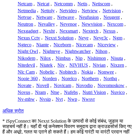
Netcam
,
Netcat
,
Netcomm
,
Netis
,
Netiscom
,
Netmedia
,
Nettoly
,
Netvideo
,
Netview
,
Netvision
,
Netvue
,
Netware
,
Netwave
,
Neufusion
,
Neugent
,
Neutron
,
Nevalley
,
Nevenoe
,
Newvision
,
Nexcom
,
Nexgadget
,
Nexht
,
Nexsmart
,
Nextech
,
Nexus
,
Nexus Cctv
,
Nexxt Solution
,
Neye
,
Neye3c
,
Ngm
,
Ngteco
,
Niante
,
Niceborn
,
Nicecam
,
Niceview
,
Night Owl
,
Nighteye
,
Nightwatcher
,
Nihon
,
Nikodem
,
Nilox
,
Nimbus
,
Nip
,
Nishimon
,
Nisuta
,
Nitedevil
,
Niutek
,
Niv
,
NIVHUS
,
Nivian
,
Nixzen
,
Nlc Cam
,
Nobelic
,
Nobitech
,
Nokia
,
Nonwee
,
Nooie 360
,
Norden
,
Norelco
,
Northern
,
Northq
,
Novate
,
Novell
,
Novicam
,
Novodio
,
Novomoskow
,
Novus
,
Nram
,
Ntse
,
Nufebs
,
Nutri Vision
,
Nuvico
,
Nv-mbw
,
Nvsip
,
Nvt
,
Nwp
,
Nwsvr
अधिक स्रोत
* iSpyConnect का Nexxt Solution के उत्पादों से कोई संबंध, जुड़ाव या
साहचर्य नहीं है। यहाँ दी गई कनेक्शन विवरण समुदाय द्वारा क्राउडसोर्स किए गए
हैं और अधूरे, गलत या पुराने हो सकते हैं। हम कोई गारंटी या वारंटी प्रदान नहीं