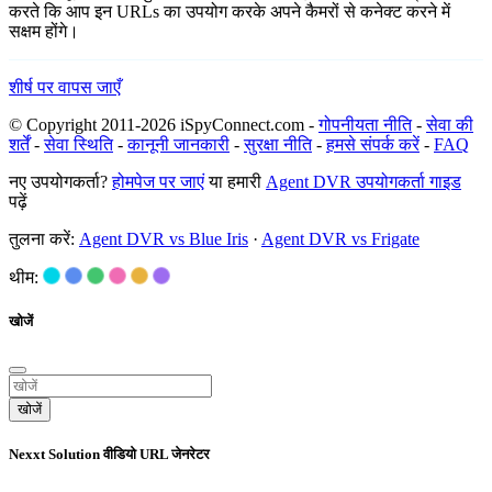
करते कि आप इन URLs का उपयोग करके अपने कैमरों से कनेक्ट करने में
सक्षम होंगे।
शीर्ष पर वापस जाएँ
© Copyright 2011-2026 iSpyConnect.com -
गोपनीयता नीति
-
सेवा की
शर्तें
-
सेवा स्थिति
-
कानूनी जानकारी
-
सुरक्षा नीति
-
हमसे संपर्क करें
-
FAQ
नए उपयोगकर्ता?
होमपेज पर जाएं
या हमारी
Agent DVR उपयोगकर्ता गाइड
पढ़ें
तुलना करें:
Agent DVR vs Blue Iris
·
Agent DVR vs Frigate
थीम:
खोजें
खोजें
Nexxt Solution वीडियो URL जेनरेटर