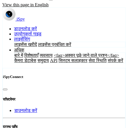
View this page in English
iSpy
डाउनलोड करें
उपयोगकर्ता गाइड
लाइसेंसिंग
लाइसेंस खरीदें
लाइसेंस प्रबंधित करें
अधिक
बारे में
विशेषताएँ
व्यवसाय
<faq>अक्सर पूछे जाने वाले प्रश्न</faq>
कैमरा डेटाबेस
समुदाय
API
सिस्टम सलाहकार
सेवा स्थिति
संपर्क करें
iSpyConnect
सॉफ़्टवेयर
डाउनलोड करें
दूरस्थ पहुँच