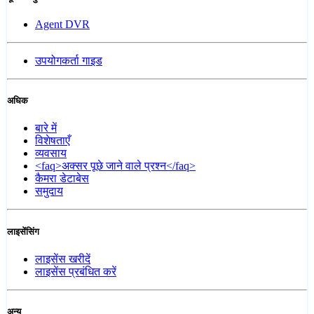
Agent DVR
उपयोगकर्ता गाइड
अधिक
बारे में
विशेषताएँ
व्यवसाय
<faq>अक्सर पूछे जाने वाले प्रश्न</faq>
कैमरा डेटाबेस
समुदाय
लाइसेंसिंग
लाइसेंस खरीदें
लाइसेंस प्रबंधित करें
अन्य