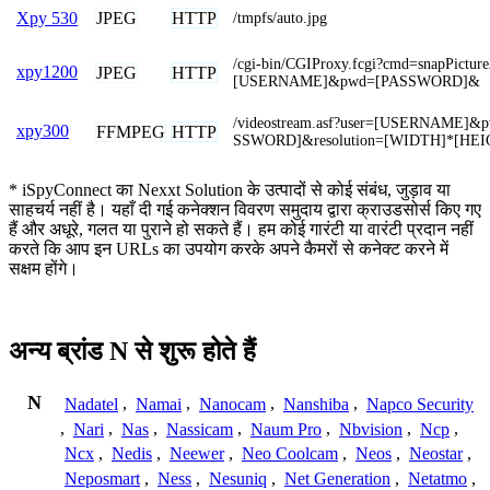
JPEG
HTTP
Xpy 530
/tmpfs/auto.jpg
/cgi-bin/CGIProxy.fcgi?cmd=snapPictur
xpy1200
JPEG
HTTP
[USERNAME]&pwd=[PASSWORD]&
/videostream.asf?user=[USERNAME]&
xpy300
FFMPEG
HTTP
SSWORD]&resolution=[WIDTH]*[HEI
* iSpyConnect का Nexxt Solution के उत्पादों से कोई संबंध, जुड़ाव या
साहचर्य नहीं है। यहाँ दी गई कनेक्शन विवरण समुदाय द्वारा क्राउडसोर्स किए गए
हैं और अधूरे, गलत या पुराने हो सकते हैं। हम कोई गारंटी या वारंटी प्रदान नहीं
करते कि आप इन URLs का उपयोग करके अपने कैमरों से कनेक्ट करने में
सक्षम होंगे।
अन्य ब्रांड N से शुरू होते हैं
N
Nadatel
,
Namai
,
Nanocam
,
Nanshiba
,
Napco Security
,
Nari
,
Nas
,
Nassicam
,
Naum Pro
,
Nbvision
,
Ncp
,
Ncx
,
Nedis
,
Neewer
,
Neo Coolcam
,
Neos
,
Neostar
,
Neposmart
,
Ness
,
Nesuniq
,
Net Generation
,
Netatmo
,