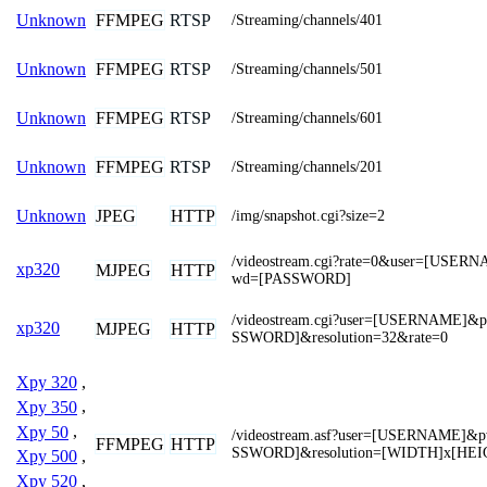
FFMPEG
RTSP
Unknown
/Streaming/channels/401
FFMPEG
RTSP
Unknown
/Streaming/channels/501
FFMPEG
RTSP
Unknown
/Streaming/channels/601
FFMPEG
RTSP
Unknown
/Streaming/channels/201
JPEG
HTTP
Unknown
/img/snapshot.cgi?size=2
/videostream.cgi?rate=0&user=[USER
xp320
MJPEG
HTTP
wd=[PASSWORD]
/videostream.cgi?user=[USERNAME]&
xp320
MJPEG
HTTP
SSWORD]&resolution=32&rate=0
Xpy 320
,
Xpy 350
,
Xpy 50
,
/videostream.asf?user=[USERNAME]&
FFMPEG
HTTP
SSWORD]&resolution=[WIDTH]x[HEI
Xpy 500
,
Xpy 520
,