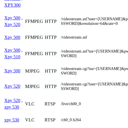
XPY300
Xpy 500
,
/videostream.asf?user=[USERNAME]&
FFMPEG
HTTP
SSWORD]&resolution=64&rate=0
Xpy 520
FFMPEG
HTTP
Xpy 500
/videostream.asf
Xpy 500
,
/videostream.asf?usr=[USERNAME]&p
FFMPEG
HTTP
SWORD]
Xpy 510
/videostream.cgi?usr=[USERNAME]&p
Xpy 500
MJPEG
HTTP
SWORD]
/videostream.cgi?user=[USERNAME]&
Xpy 520
MJPEG
HTTP
SSWORD]
Xpy 520
,
VLC
RTSP
/live/ch00_0
xpy 530
VLC
RTSP
xpy 530
/ch0_0.h264