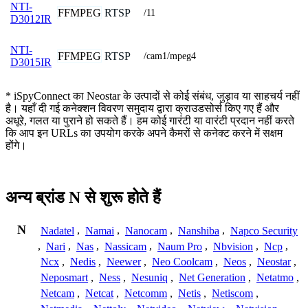
NTI-
FFMPEG
RTSP
/11
D3012IR
NTI-
FFMPEG
RTSP
/cam1/mpeg4
D3015IR
* iSpyConnect का Neostar के उत्पादों से कोई संबंध, जुड़ाव या साहचर्य नहीं
है। यहाँ दी गई कनेक्शन विवरण समुदाय द्वारा क्राउडसोर्स किए गए हैं और
अधूरे, गलत या पुराने हो सकते हैं। हम कोई गारंटी या वारंटी प्रदान नहीं करते
कि आप इन URLs का उपयोग करके अपने कैमरों से कनेक्ट करने में सक्षम
होंगे।
अन्य ब्रांड N से शुरू होते हैं
N
Nadatel
,
Namai
,
Nanocam
,
Nanshiba
,
Napco Security
,
Nari
,
Nas
,
Nassicam
,
Naum Pro
,
Nbvision
,
Ncp
,
Ncx
,
Nedis
,
Neewer
,
Neo Coolcam
,
Neos
,
Neostar
,
Neposmart
,
Ness
,
Nesuniq
,
Net Generation
,
Netatmo
,
Netcam
,
Netcat
,
Netcomm
,
Netis
,
Netiscom
,