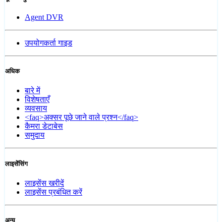
Agent DVR
उपयोगकर्ता गाइड
अधिक
बारे में
विशेषताएँ
व्यवसाय
<faq>अक्सर पूछे जाने वाले प्रश्न</faq>
कैमरा डेटाबेस
समुदाय
लाइसेंसिंग
लाइसेंस खरीदें
लाइसेंस प्रबंधित करें
अन्य