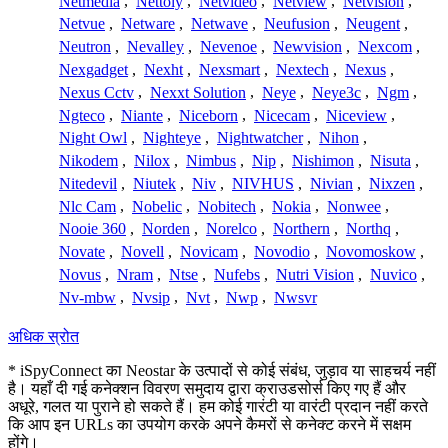
Netmedia
,
Nettoly
,
Netvideo
,
Netview
,
Netvision
,
Netvue
,
Netware
,
Netwave
,
Neufusion
,
Neugent
,
Neutron
,
Nevalley
,
Nevenoe
,
Newvision
,
Nexcom
,
Nexgadget
,
Nexht
,
Nexsmart
,
Nextech
,
Nexus
,
Nexus Cctv
,
Nexxt Solution
,
Neye
,
Neye3c
,
Ngm
,
Ngteco
,
Niante
,
Niceborn
,
Nicecam
,
Niceview
,
Night Owl
,
Nighteye
,
Nightwatcher
,
Nihon
,
Nikodem
,
Nilox
,
Nimbus
,
Nip
,
Nishimon
,
Nisuta
,
Nitedevil
,
Niutek
,
Niv
,
NIVHUS
,
Nivian
,
Nixzen
,
Nlc Cam
,
Nobelic
,
Nobitech
,
Nokia
,
Nonwee
,
Nooie 360
,
Norden
,
Norelco
,
Northern
,
Northq
,
Novate
,
Novell
,
Novicam
,
Novodio
,
Novomoskow
,
Novus
,
Nram
,
Ntse
,
Nufebs
,
Nutri Vision
,
Nuvico
,
Nv-mbw
,
Nvsip
,
Nvt
,
Nwp
,
Nwsvr
अधिक स्रोत
* iSpyConnect का Neostar के उत्पादों से कोई संबंध, जुड़ाव या साहचर्य नहीं
है। यहाँ दी गई कनेक्शन विवरण समुदाय द्वारा क्राउडसोर्स किए गए हैं और
अधूरे, गलत या पुराने हो सकते हैं। हम कोई गारंटी या वारंटी प्रदान नहीं करते
कि आप इन URLs का उपयोग करके अपने कैमरों से कनेक्ट करने में सक्षम
होंगे।