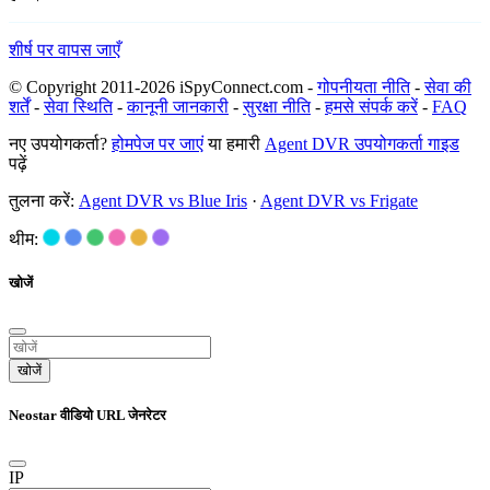
शीर्ष पर वापस जाएँ
© Copyright 2011-2026 iSpyConnect.com -
गोपनीयता नीति
-
सेवा की
शर्तें
-
सेवा स्थिति
-
कानूनी जानकारी
-
सुरक्षा नीति
-
हमसे संपर्क करें
-
FAQ
नए उपयोगकर्ता?
होमपेज पर जाएं
या हमारी
Agent DVR उपयोगकर्ता गाइड
पढ़ें
तुलना करें:
Agent DVR vs Blue Iris
·
Agent DVR vs Frigate
थीम:
खोजें
खोजें
Neostar वीडियो URL जेनरेटर
IP