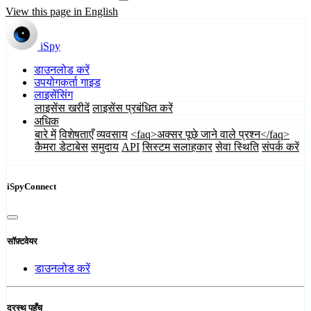
View this page in English
iSpy
डाउनलोड करें
उपयोगकर्ता गाइड
लाइसेंसिंग
लाइसेंस खरीदें
लाइसेंस प्रबंधित करें
अधिक
बारे में
विशेषताएँ
व्यवसाय
<faq>अक्सर पूछे जाने वाले प्रश्न</faq>
कैमरा डेटाबेस
समुदाय
API
सिस्टम सलाहकार
सेवा स्थिति
संपर्क करें
iSpyConnect
सॉफ़्टवेयर
डाउनलोड करें
दूरस्थ पहुँच