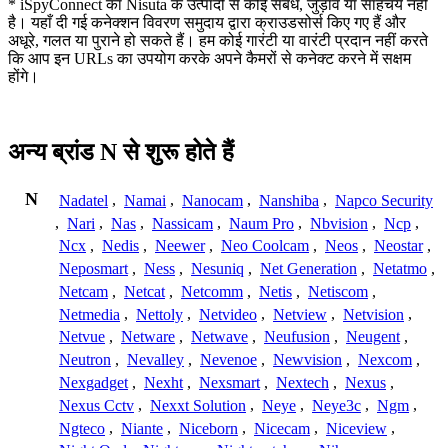
* iSpyConnect का Nisuta के उत्पादों से कोई संबंध, जुड़ाव या साहचर्य नहीं
है। यहाँ दी गई कनेक्शन विवरण समुदाय द्वारा क्राउडसोर्स किए गए हैं और
अधूरे, गलत या पुराने हो सकते हैं। हम कोई गारंटी या वारंटी प्रदान नहीं करते
कि आप इन URLs का उपयोग करके अपने कैमरों से कनेक्ट करने में सक्षम
होंगे।
अन्य ब्रांड N से शुरू होते हैं
N
Nadatel
,
Namai
,
Nanocam
,
Nanshiba
,
Napco Security
,
Nari
,
Nas
,
Nassicam
,
Naum Pro
,
Nbvision
,
Ncp
,
Ncx
,
Nedis
,
Neewer
,
Neo Coolcam
,
Neos
,
Neostar
,
Neposmart
,
Ness
,
Nesuniq
,
Net Generation
,
Netatmo
,
Netcam
,
Netcat
,
Netcomm
,
Netis
,
Netiscom
,
Netmedia
,
Nettoly
,
Netvideo
,
Netview
,
Netvision
,
Netvue
,
Netware
,
Netwave
,
Neufusion
,
Neugent
,
Neutron
,
Nevalley
,
Nevenoe
,
Newvision
,
Nexcom
,
Nexgadget
,
Nexht
,
Nexsmart
,
Nextech
,
Nexus
,
Nexus Cctv
,
Nexxt Solution
,
Neye
,
Neye3c
,
Ngm
,
Ngteco
,
Niante
,
Niceborn
,
Nicecam
,
Niceview
,