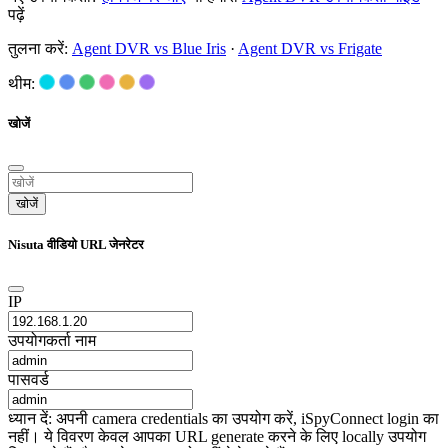
पढ़ें
तुलना करें:
Agent DVR vs Blue Iris
·
Agent DVR vs Frigate
थीम:
खोजें
खोजें
Nisuta वीडियो URL जेनरेटर
IP
उपयोगकर्ता नाम
पासवर्ड
ध्यान दें: अपनी camera credentials का उपयोग करें, iSpyConnect login का
नहीं। ये विवरण केवल आपका URL generate करने के लिए locally उपयोग