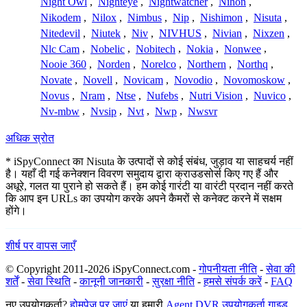
Night Owl
,
Nighteye
,
Nightwatcher
,
Nihon
,
Nikodem
,
Nilox
,
Nimbus
,
Nip
,
Nishimon
,
Nisuta
,
Nitedevil
,
Niutek
,
Niv
,
NIVHUS
,
Nivian
,
Nixzen
,
Nlc Cam
,
Nobelic
,
Nobitech
,
Nokia
,
Nonwee
,
Nooie 360
,
Norden
,
Norelco
,
Northern
,
Northq
,
Novate
,
Novell
,
Novicam
,
Novodio
,
Novomoskow
,
Novus
,
Nram
,
Ntse
,
Nufebs
,
Nutri Vision
,
Nuvico
,
Nv-mbw
,
Nvsip
,
Nvt
,
Nwp
,
Nwsvr
अधिक स्रोत
* iSpyConnect का Nisuta के उत्पादों से कोई संबंध, जुड़ाव या साहचर्य नहीं
है। यहाँ दी गई कनेक्शन विवरण समुदाय द्वारा क्राउडसोर्स किए गए हैं और
अधूरे, गलत या पुराने हो सकते हैं। हम कोई गारंटी या वारंटी प्रदान नहीं करते
कि आप इन URLs का उपयोग करके अपने कैमरों से कनेक्ट करने में सक्षम
होंगे।
शीर्ष पर वापस जाएँ
© Copyright 2011-2026 iSpyConnect.com -
गोपनीयता नीति
-
सेवा की
शर्तें
-
सेवा स्थिति
-
कानूनी जानकारी
-
सुरक्षा नीति
-
हमसे संपर्क करें
-
FAQ
नए उपयोगकर्ता?
होमपेज पर जाएं
या हमारी
Agent DVR उपयोगकर्ता गाइड