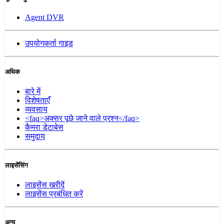
Agent DVR
उपयोगकर्ता गाइड
अधिक
बारे में
विशेषताएँ
व्यवसाय
<faq>अक्सर पूछे जाने वाले प्रश्न</faq>
कैमरा डेटाबेस
समुदाय
लाइसेंसिंग
लाइसेंस खरीदें
लाइसेंस प्रबंधित करें
अन्य