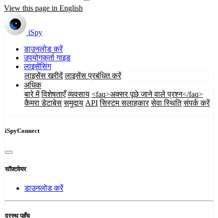
View this page in English
iSpy
डाउनलोड करें
उपयोगकर्ता गाइड
लाइसेंसिंग
लाइसेंस खरीदें
लाइसेंस प्रबंधित करें
अधिक
बारे में
विशेषताएँ
व्यवसाय
<faq>अक्सर पूछे जाने वाले प्रश्न</faq>
कैमरा डेटाबेस
समुदाय
API
सिस्टम सलाहकार
सेवा स्थिति
संपर्क करें
iSpyConnect
सॉफ़्टवेयर
डाउनलोड करें
दूरस्थ पहुँच