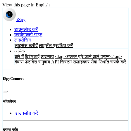
View this page in English
iSpy
डाउनलोड करें
उपयोगकर्ता गाइड
लाइसेंसिंग
लाइसेंस खरीदें
लाइसेंस प्रबंधित करें
अधिक
बारे में
विशेषताएँ
व्यवसाय
<faq>अक्सर पूछे जाने वाले प्रश्न</faq>
कैमरा डेटाबेस
समुदाय
API
सिस्टम सलाहकार
सेवा स्थिति
संपर्क करें
iSpyConnect
सॉफ़्टवेयर
डाउनलोड करें
दूरस्थ पहुँच