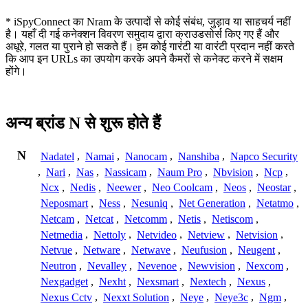
* iSpyConnect का Nram के उत्पादों से कोई संबंध, जुड़ाव या साहचर्य नहीं
है। यहाँ दी गई कनेक्शन विवरण समुदाय द्वारा क्राउडसोर्स किए गए हैं और
अधूरे, गलत या पुराने हो सकते हैं। हम कोई गारंटी या वारंटी प्रदान नहीं करते
कि आप इन URLs का उपयोग करके अपने कैमरों से कनेक्ट करने में सक्षम
होंगे।
अन्य ब्रांड N से शुरू होते हैं
N
Nadatel
,
Namai
,
Nanocam
,
Nanshiba
,
Napco Security
,
Nari
,
Nas
,
Nassicam
,
Naum Pro
,
Nbvision
,
Ncp
,
Ncx
,
Nedis
,
Neewer
,
Neo Coolcam
,
Neos
,
Neostar
,
Neposmart
,
Ness
,
Nesuniq
,
Net Generation
,
Netatmo
,
Netcam
,
Netcat
,
Netcomm
,
Netis
,
Netiscom
,
Netmedia
,
Nettoly
,
Netvideo
,
Netview
,
Netvision
,
Netvue
,
Netware
,
Netwave
,
Neufusion
,
Neugent
,
Neutron
,
Nevalley
,
Nevenoe
,
Newvision
,
Nexcom
,
Nexgadget
,
Nexht
,
Nexsmart
,
Nextech
,
Nexus
,
Nexus Cctv
,
Nexxt Solution
,
Neye
,
Neye3c
,
Ngm
,