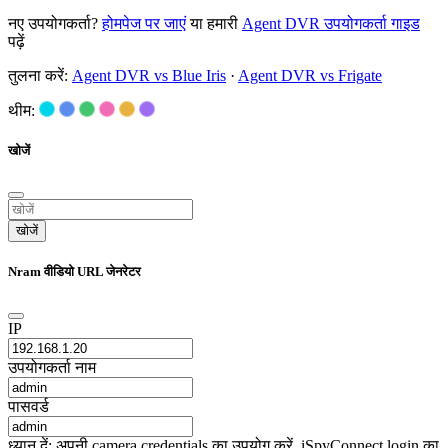
नए उपयोगकर्ता?
होमपेज पर जाएं
या हमारी
Agent DVR उपयोगकर्ता गाइड
पढ़ें
तुलना करें:
Agent DVR vs Blue Iris
·
Agent DVR vs Frigate
थीम:
खोजें
खोजें
Nram वीडियो URL जेनरेटर
IP
उपयोगकर्ता नाम
पासवर्ड
ध्यान दें: अपनी camera credentials का उपयोग करें, iSpyConnect login का