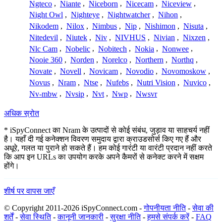
Ngteco
,
Niante
,
Niceborn
,
Nicecam
,
Niceview
,
Night Owl
,
Nighteye
,
Nightwatcher
,
Nihon
,
Nikodem
,
Nilox
,
Nimbus
,
Nip
,
Nishimon
,
Nisuta
,
Nitedevil
,
Niutek
,
Niv
,
NIVHUS
,
Nivian
,
Nixzen
,
Nlc Cam
,
Nobelic
,
Nobitech
,
Nokia
,
Nonwee
,
Nooie 360
,
Norden
,
Norelco
,
Northern
,
Northq
,
Novate
,
Novell
,
Novicam
,
Novodio
,
Novomoskow
,
Novus
,
Nram
,
Ntse
,
Nufebs
,
Nutri Vision
,
Nuvico
,
Nv-mbw
,
Nvsip
,
Nvt
,
Nwp
,
Nwsvr
अधिक स्रोत
* iSpyConnect का Nram के उत्पादों से कोई संबंध, जुड़ाव या साहचर्य नहीं
है। यहाँ दी गई कनेक्शन विवरण समुदाय द्वारा क्राउडसोर्स किए गए हैं और
अधूरे, गलत या पुराने हो सकते हैं। हम कोई गारंटी या वारंटी प्रदान नहीं करते
कि आप इन URLs का उपयोग करके अपने कैमरों से कनेक्ट करने में सक्षम
होंगे।
शीर्ष पर वापस जाएँ
© Copyright 2011-2026 iSpyConnect.com -
गोपनीयता नीति
-
सेवा की
शर्तें
-
सेवा स्थिति
-
कानूनी जानकारी
-
सुरक्षा नीति
-
हमसे संपर्क करें
-
FAQ