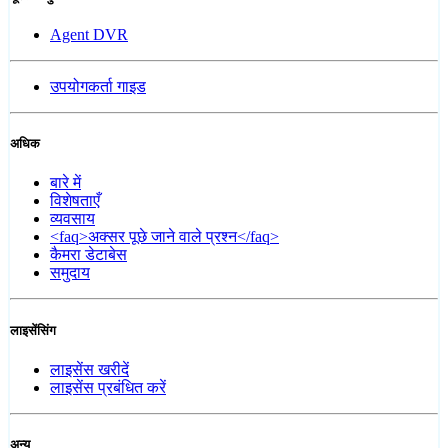
Agent DVR
उपयोगकर्ता गाइड
अधिक
बारे में
विशेषताएँ
व्यवसाय
<faq>अक्सर पूछे जाने वाले प्रश्न</faq>
कैमरा डेटाबेस
समुदाय
लाइसेंसिंग
लाइसेंस खरीदें
लाइसेंस प्रबंधित करें
अन्य