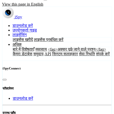
View this page in English
iSpy
डाउनलोड करें
उपयोगकर्ता गाइड
लाइसेंसिंग
लाइसेंस खरीदें
लाइसेंस प्रबंधित करें
अधिक
बारे में
विशेषताएँ
व्यवसाय
<faq>अक्सर पूछे जाने वाले प्रश्न</faq>
कैमरा डेटाबेस
समुदाय
API
सिस्टम सलाहकार
सेवा स्थिति
संपर्क करें
iSpyConnect
सॉफ़्टवेयर
डाउनलोड करें
दूरस्थ पहुँच