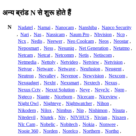
अन्य ब्रांड N से शुरू होते हैं
N
Nadatel
,
Namai
,
Nanocam
,
Nanshiba
,
Napco Security
,
Nari
,
Nas
,
Nassicam
,
Naum Pro
,
Nbvision
,
Ncp
,
Ncx
,
Nedis
,
Neewer
,
Neo Coolcam
,
Neos
,
Neostar
,
Neposmart
,
Ness
,
Nesuniq
,
Net Generation
,
Netatmo
,
Netcam
,
Netcat
,
Netcomm
,
Netis
,
Netiscom
,
Netmedia
,
Nettoly
,
Netvideo
,
Netview
,
Netvision
,
Netvue
,
Netware
,
Netwave
,
Neufusion
,
Neugent
,
Neutron
,
Nevalley
,
Nevenoe
,
Newvision
,
Nexcom
,
Nexgadget
,
Nexht
,
Nexsmart
,
Nextech
,
Nexus
,
Nexus Cctv
,
Nexxt Solution
,
Neye
,
Neye3c
,
Ngm
,
Ngteco
,
Niante
,
Niceborn
,
Nicecam
,
Niceview
,
Night Owl
,
Nighteye
,
Nightwatcher
,
Nihon
,
Nikodem
,
Nilox
,
Nimbus
,
Nip
,
Nishimon
,
Nisuta
,
Nitedevil
,
Niutek
,
Niv
,
NIVHUS
,
Nivian
,
Nixzen
,
Nlc Cam
,
Nobelic
,
Nobitech
,
Nokia
,
Nonwee
,
Nooie 360
,
Norden
,
Norelco
,
Northern
,
Northq
,