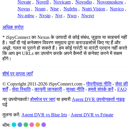
Novate
,
Novell
,
Novicam
,
Novodio
,
Novomoskow
,
Novus
,
Nram
,
Ntse
,
Nufebs
,
Nutri Vision
,
Nuvico
,
Nv-mbw
,
Nvsip
,
Nvt
,
Nwp
,
Nwsvr
अधिक स्रोत
* iSpyConnect का Nexus के उत्पादों से कोई संबंध, जुड़ाव या साहचर्य नहीं
है। यहाँ दी गई कनेक्शन विवरण समुदाय द्वारा क्राउडसोर्स किए गए हैं और
अधूरे, गलत या पुराने हो सकते हैं। हम कोई गारंटी या वारंटी प्रदान नहीं करते
कि आप इन URLs का उपयोग करके अपने कैमरों से कनेक्ट करने में सक्षम
होंगे।
शीर्ष पर वापस जाएँ
© Copyright 2011-2026 iSpyConnect.com -
गोपनीयता नीति
-
सेवा की
शर्तें
-
सेवा स्थिति
-
कानूनी जानकारी
-
सुरक्षा नीति
-
हमसे संपर्क करें
-
FAQ
नए उपयोगकर्ता?
होमपेज पर जाएं
या हमारी
Agent DVR उपयोगकर्ता गाइड
पढ़ें
तुलना करें:
Agent DVR vs Blue Iris
·
Agent DVR vs Frigate
थीम: