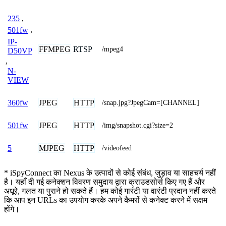
235
,
501fw
,
IP-
FFMPEG
RTSP
/mpeg4
D50VP
,
N-
VIEW
JPEG
HTTP
360fw
/snap.jpg?JpegCam=[CHANNEL]
JPEG
HTTP
501fw
/img/snapshot.cgi?size=2
MJPEG
HTTP
5
/videofeed
* iSpyConnect का Nexus के उत्पादों से कोई संबंध, जुड़ाव या साहचर्य नहीं
है। यहाँ दी गई कनेक्शन विवरण समुदाय द्वारा क्राउडसोर्स किए गए हैं और
अधूरे, गलत या पुराने हो सकते हैं। हम कोई गारंटी या वारंटी प्रदान नहीं करते
कि आप इन URLs का उपयोग करके अपने कैमरों से कनेक्ट करने में सक्षम
होंगे।