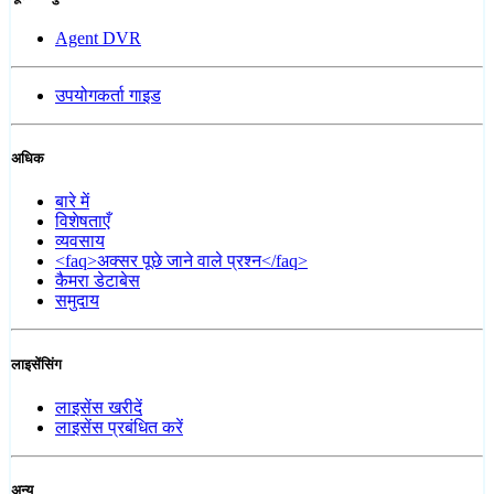
Agent DVR
उपयोगकर्ता गाइड
अधिक
बारे में
विशेषताएँ
व्यवसाय
<faq>अक्सर पूछे जाने वाले प्रश्न</faq>
कैमरा डेटाबेस
समुदाय
लाइसेंसिंग
लाइसेंस खरीदें
लाइसेंस प्रबंधित करें
अन्य