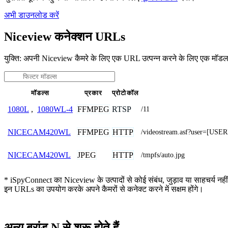
अभी डाउनलोड करें
Niceview कनेक्शन URLs
युक्ति: अपनी Niceview कैमरे के लिए एक URL उत्पन्न करने के लिए एक मॉडल
मॉडल्स
प्रकार
प्रोटोकॉल
FFMPEG
RTSP
1080L
,
1080WL-4
/11
FFMPEG
HTTP
NICECAM420WL
/videostream.asf?user=[U
JPEG
HTTP
NICECAM420WL
/tmpfs/auto.jpg
* iSpyConnect का Niceview के उत्पादों से कोई संबंध, जुड़ाव या साहचर्य नहीं 
इन URLs का उपयोग करके अपने कैमरों से कनेक्ट करने में सक्षम होंगे।
अन्य ब्रांड N से शुरू होते हैं