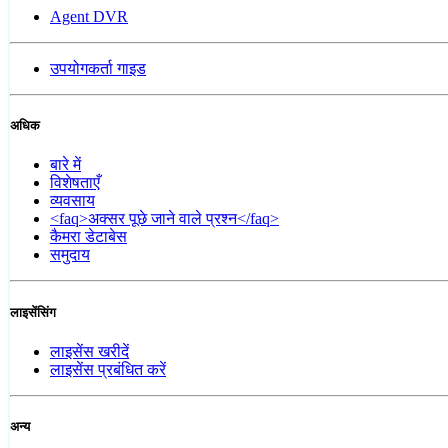
Agent DVR
उपयोगकर्ता गाइड
अधिक
बारे में
विशेषताएँ
व्यवसाय
<faq>अक्सर पूछे जाने वाले प्रश्न</faq>
कैमरा डेटाबेस
समुदाय
लाइसेंसिंग
लाइसेंस खरीदें
लाइसेंस प्रबंधित करें
अन्य