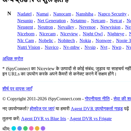
N
Nadatel
,
Namai
,
Nanocam
,
Nanshiba
,
Napco Security
,
Nesuniq
,
Net Generation
,
Netatmo
,
Netcam
,
Netcat
,
N
Neugent
,
Neutron
,
Nevalley
,
Nevenoe
,
Newvision
,
Ne
Niceborn
,
Nicecam
,
Niceview
,
Night Owl
,
Nighteye
,
Nlc Cam
,
Nobelic
,
Nobitech
,
Nokia
,
Nonwee
,
Nooie 
Nutri Vision
,
Nuvico
,
Nv-mbw
,
Nvsip
,
Nvt
,
Nwp
,
N
अधिक स्रोत
* iSpyConnect का Niceview के उत्पादों से कोई संबंध, जुड़ाव या साहचर्य नहीं 
इन URLs का उपयोग करके अपने कैमरों से कनेक्ट करने में सक्षम होंगे।
शीर्ष पर वापस जाएँ
© Copyright 2011-2026 iSpyConnect.com -
गोपनीयता नीति
-
सेवा की शर्त
नए उपयोगकर्ता?
होमपेज पर जाएं
या हमारी
Agent DVR उपयोगकर्ता गाइड
पढ़ें
तुलना करें:
Agent DVR vs Blue Iris
·
Agent DVR vs Frigate
थीम: