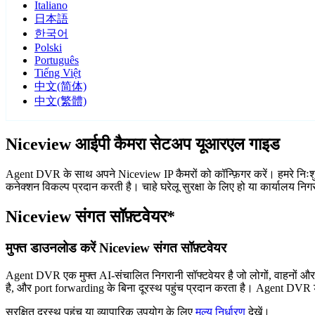
Italiano
日本語
한국어
Polski
Português
Tiếng Việt
中文(简体)
中文(繁體)
Niceview आईपी कैमरा सेटअप यूआरएल गाइड
Agent DVR के साथ अपने Niceview IP कैमरों को कॉन्फ़िगर करें। हमरे निःशु
कनेक्शन विकल्प प्रदान करती है। चाहे घरेलू सुरक्षा के लिए हो या कार्यालय न
Niceview संगत सॉफ़्टवेयर*
मुफ्त डाउनलोड करें Niceview संगत सॉफ़्टवेयर
Agent DVR एक मुफ्त AI-संचालित निगरानी सॉफ्टवेयर है जो लोगों, वाहनों औ
है, और port forwarding के बिना दूरस्थ पहुंच प्रदान करता है। Agent DVR ड
सुरक्षित दूरस्थ पहुंच या व्यापारिक उपयोग के लिए
मूल्य निर्धारण
देखें।