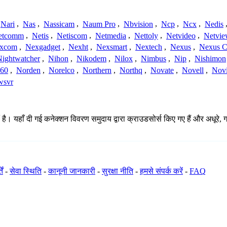
Nari
,
Nas
,
Nassicam
,
Naum Pro
,
Nbvision
,
Ncp
,
Ncx
,
Nedis
etcomm
,
Netis
,
Netiscom
,
Netmedia
,
Nettoly
,
Netvideo
,
Netvi
xcom
,
Nexgadget
,
Nexht
,
Nexsmart
,
Nextech
,
Nexus
,
Nexus C
Nightwatcher
,
Nihon
,
Nikodem
,
Nilox
,
Nimbus
,
Nip
,
Nishimon
360
,
Norden
,
Norelco
,
Northern
,
Northq
,
Novate
,
Novell
,
Nov
wsvr
है। यहाँ दी गई कनेक्शन विवरण समुदाय द्वारा क्राउडसोर्स किए गए हैं और अधूरे, 
ें
-
सेवा स्थिति
-
कानूनी जानकारी
-
सुरक्षा नीति
-
हमसे संपर्क करें
-
FAQ