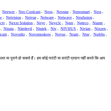
,
Neewer
,
Neo Coolcam
,
Neos
,
Neostar
,
Neposmart
,
Ness
,
ew
,
Netvision
,
Netvue
,
Netware
,
Netwave
,
Neufusion
,
ctv
,
Nexxt Solution
,
Neye
,
Neye3c
,
Ngm
,
Ngteco
,
Niante
,
,
Nisuta
,
Nitedevil
,
Niutek
,
Niv
,
NIVHUS
,
Nivian
,
Nixzen
,
icam
,
Novodio
,
Novomoskow
,
Novus
,
Nram
,
Ntse
,
Nufebs
,
गलत या पुराने हो सकते हैं। हम कोई गारंटी या वारंटी प्रदान नहीं करते कि आप