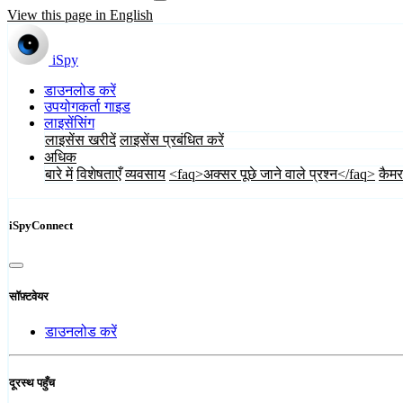
View this page in English
iSpy
डाउनलोड करें
उपयोगकर्ता गाइड
लाइसेंसिंग
लाइसेंस खरीदें
लाइसेंस प्रबंधित करें
अधिक
बारे में
विशेषताएँ
व्यवसाय
<faq>अक्सर पूछे जाने वाले प्रश्न</faq>
कैमर
iSpyConnect
सॉफ़्टवेयर
डाउनलोड करें
दूरस्थ पहुँच