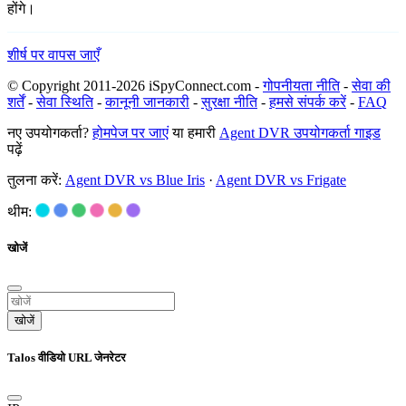
होंगे।
शीर्ष पर वापस जाएँ
© Copyright 2011-2026 iSpyConnect.com -
गोपनीयता नीति
-
सेवा की
शर्तें
-
सेवा स्थिति
-
कानूनी जानकारी
-
सुरक्षा नीति
-
हमसे संपर्क करें
-
FAQ
नए उपयोगकर्ता?
होमपेज पर जाएं
या हमारी
Agent DVR उपयोगकर्ता गाइड
पढ़ें
तुलना करें:
Agent DVR vs Blue Iris
·
Agent DVR vs Frigate
थीम:
खोजें
खोजें
Talos वीडियो URL जेनरेटर