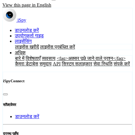
View this page in English
iSpy
डाउनलोड करें
उपयोगकर्ता गाइड
लाइसेंसिंग
लाइसेंस खरीदें
लाइसेंस प्रबंधित करें
अधिक
बारे में
विशेषताएँ
व्यवसाय
<faq>अक्सर पूछे जाने वाले प्रश्न</faq>
कैमरा डेटाबेस
समुदाय
API
सिस्टम सलाहकार
सेवा स्थिति
संपर्क करें
iSpyConnect
सॉफ़्टवेयर
डाउनलोड करें
दूरस्थ पहुँच