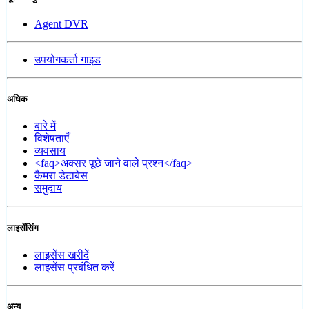
Agent DVR
उपयोगकर्ता गाइड
अधिक
बारे में
विशेषताएँ
व्यवसाय
<faq>अक्सर पूछे जाने वाले प्रश्न</faq>
कैमरा डेटाबेस
समुदाय
लाइसेंसिंग
लाइसेंस खरीदें
लाइसेंस प्रबंधित करें
अन्य