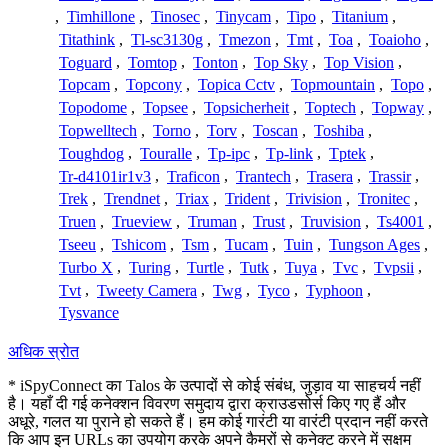
,
Timhillone
,
Tinosec
,
Tinycam
,
Tipo
,
Titanium
,
Titathink
,
Tl-sc3130g
,
Tmezon
,
Tmt
,
Toa
,
Toaioho
,
Toguard
,
Tomtop
,
Tonton
,
Top Sky
,
Top Vision
,
Topcam
,
Topcony
,
Topica Cctv
,
Topmountain
,
Topo
,
Topodome
,
Topsee
,
Topsicherheit
,
Toptech
,
Topway
,
Topwelltech
,
Torno
,
Torv
,
Toscan
,
Toshiba
,
Toughdog
,
Touralle
,
Tp-ipc
,
Tp-link
,
Tptek
,
Tr-d4101ir1v3
,
Traficon
,
Trantech
,
Trasera
,
Trassir
,
Trek
,
Trendnet
,
Triax
,
Trident
,
Trivision
,
Tronitec
,
Truen
,
Trueview
,
Truman
,
Trust
,
Truvision
,
Ts4001
,
Tseeu
,
Tshicom
,
Tsm
,
Tucam
,
Tuin
,
Tungson Ages
,
Turbo X
,
Turing
,
Turtle
,
Tutk
,
Tuya
,
Tvc
,
Tvpsii
,
Tvt
,
Tweety Camera
,
Twg
,
Tyco
,
Typhoon
,
Tysvance
अधिक स्रोत
* iSpyConnect का Talos के उत्पादों से कोई संबंध, जुड़ाव या साहचर्य नहीं
है। यहाँ दी गई कनेक्शन विवरण समुदाय द्वारा क्राउडसोर्स किए गए हैं और
अधूरे, गलत या पुराने हो सकते हैं। हम कोई गारंटी या वारंटी प्रदान नहीं करते
कि आप इन URLs का उपयोग करके अपने कैमरों से कनेक्ट करने में सक्षम