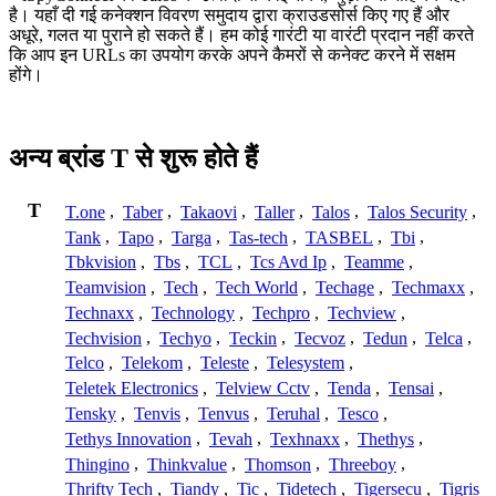
है। यहाँ दी गई कनेक्शन विवरण समुदाय द्वारा क्राउडसोर्स किए गए हैं और
अधूरे, गलत या पुराने हो सकते हैं। हम कोई गारंटी या वारंटी प्रदान नहीं करते
कि आप इन URLs का उपयोग करके अपने कैमरों से कनेक्ट करने में सक्षम
होंगे।
अन्य ब्रांड T से शुरू होते हैं
T
T.one
,
Taber
,
Takaovi
,
Taller
,
Talos
,
Talos Security
,
Tank
,
Tapo
,
Targa
,
Tas-tech
,
TASBEL
,
Tbi
,
Tbkvision
,
Tbs
,
TCL
,
Tcs Avd Ip
,
Teamme
,
Teamvision
,
Tech
,
Tech World
,
Techage
,
Techmaxx
,
Technaxx
,
Technology
,
Techpro
,
Techview
,
Techvision
,
Techyo
,
Teckin
,
Tecvoz
,
Tedun
,
Telca
,
Telco
,
Telekom
,
Teleste
,
Telesystem
,
Teletek Electronics
,
Telview Cctv
,
Tenda
,
Tensai
,
Tensky
,
Tenvis
,
Tenvus
,
Teruhal
,
Tesco
,
Tethys Innovation
,
Tevah
,
Texhnaxx
,
Thethys
,
Thingino
,
Thinkvalue
,
Thomson
,
Threeboy
,
Thrifty Tech
,
Tiandy
,
Tic
,
Tidetech
,
Tigersecu
,
Tigris