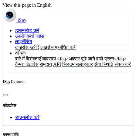
View this page in English
iSpy
डाउनलोड करें
उपयोगकर्ता गाइड
लाइसेंसिंग
लाइसेंस खरीदें
लाइसेंस प्रबंधित करें
अधिक
बारे में
विशेषताएँ
व्यवसाय
<faq>अक्सर पूछे जाने वाले प्रश्न</faq>
कैमरा डेटाबेस
समुदाय
API
सिस्टम सलाहकार
सेवा स्थिति
संपर्क करें
iSpyConnect
सॉफ़्टवेयर
डाउनलोड करें
दूरस्थ पहुँच