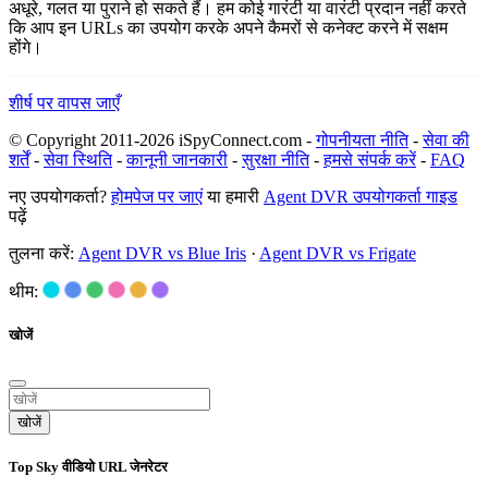
अधूरे, गलत या पुराने हो सकते हैं। हम कोई गारंटी या वारंटी प्रदान नहीं करते
कि आप इन URLs का उपयोग करके अपने कैमरों से कनेक्ट करने में सक्षम
होंगे।
शीर्ष पर वापस जाएँ
© Copyright 2011-2026 iSpyConnect.com -
गोपनीयता नीति
-
सेवा की
शर्तें
-
सेवा स्थिति
-
कानूनी जानकारी
-
सुरक्षा नीति
-
हमसे संपर्क करें
-
FAQ
नए उपयोगकर्ता?
होमपेज पर जाएं
या हमारी
Agent DVR उपयोगकर्ता गाइड
पढ़ें
तुलना करें:
Agent DVR vs Blue Iris
·
Agent DVR vs Frigate
थीम:
खोजें
खोजें
Top Sky वीडियो URL जेनरेटर