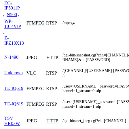
EC-
IP5911P
,
N500
,
WP-
FFMPEG
RTSP
/mpeg4
1014VIP
,
Z-
IPZ18X13
/cgi-bin/snapshot.cgi?chn=[CHANNE
N-1490
JPEG
HTTP
RNAME]&p=[PASSWORD]
/[CHANNEL]/[USERNAME]:[PASSWO
Unknown
VLC
RTSP
n
/user=[USERNAME]_password=[PAS
TE-IQ619
FFMPEG
RTSP
hannel=1_stream=0.sdp
/user=[USERNAME]_password=[PAS
TE-IQ619
FFMPEG
RTSP
hannel=1_stream=1.sdp
TSV-
JPEG
HTTP
/cgi-bin/net_jpeg.cgi?ch=[CHANNEL]
HR03W