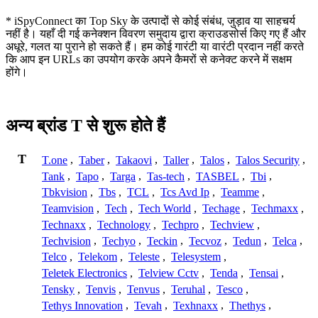
* iSpyConnect का Top Sky के उत्पादों से कोई संबंध, जुड़ाव या साहचर्य
नहीं है। यहाँ दी गई कनेक्शन विवरण समुदाय द्वारा क्राउडसोर्स किए गए हैं और
अधूरे, गलत या पुराने हो सकते हैं। हम कोई गारंटी या वारंटी प्रदान नहीं करते
कि आप इन URLs का उपयोग करके अपने कैमरों से कनेक्ट करने में सक्षम
होंगे।
अन्य ब्रांड T से शुरू होते हैं
T
T.one
,
Taber
,
Takaovi
,
Taller
,
Talos
,
Talos Security
,
Tank
,
Tapo
,
Targa
,
Tas-tech
,
TASBEL
,
Tbi
,
Tbkvision
,
Tbs
,
TCL
,
Tcs Avd Ip
,
Teamme
,
Teamvision
,
Tech
,
Tech World
,
Techage
,
Techmaxx
,
Technaxx
,
Technology
,
Techpro
,
Techview
,
Techvision
,
Techyo
,
Teckin
,
Tecvoz
,
Tedun
,
Telca
,
Telco
,
Telekom
,
Teleste
,
Telesystem
,
Teletek Electronics
,
Telview Cctv
,
Tenda
,
Tensai
,
Tensky
,
Tenvis
,
Tenvus
,
Teruhal
,
Tesco
,
Tethys Innovation
,
Tevah
,
Texhnaxx
,
Thethys
,