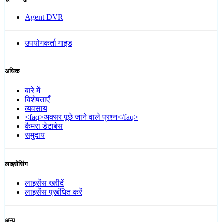
Agent DVR
उपयोगकर्ता गाइड
अधिक
बारे में
विशेषताएँ
व्यवसाय
<faq>अक्सर पूछे जाने वाले प्रश्न</faq>
कैमरा डेटाबेस
समुदाय
लाइसेंसिंग
लाइसेंस खरीदें
लाइसेंस प्रबंधित करें
अन्य