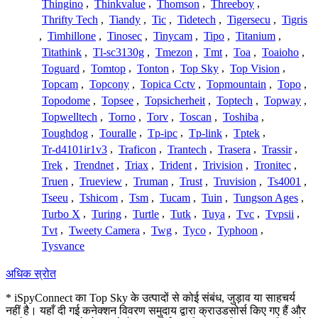
Thingino
,
Thinkvalue
,
Thomson
,
Threeboy
,
Thrifty Tech
,
Tiandy
,
Tic
,
Tidetech
,
Tigersecu
,
Tigris
,
Timhillone
,
Tinosec
,
Tinycam
,
Tipo
,
Titanium
,
Titathink
,
Tl-sc3130g
,
Tmezon
,
Tmt
,
Toa
,
Toaioho
,
Toguard
,
Tomtop
,
Tonton
,
Top Sky
,
Top Vision
,
Topcam
,
Topcony
,
Topica Cctv
,
Topmountain
,
Topo
,
Topodome
,
Topsee
,
Topsicherheit
,
Toptech
,
Topway
,
Topwelltech
,
Torno
,
Torv
,
Toscan
,
Toshiba
,
Toughdog
,
Touralle
,
Tp-ipc
,
Tp-link
,
Tptek
,
Tr-d4101ir1v3
,
Traficon
,
Trantech
,
Trasera
,
Trassir
,
Trek
,
Trendnet
,
Triax
,
Trident
,
Trivision
,
Tronitec
,
Truen
,
Trueview
,
Truman
,
Trust
,
Truvision
,
Ts4001
,
Tseeu
,
Tshicom
,
Tsm
,
Tucam
,
Tuin
,
Tungson Ages
,
Turbo X
,
Turing
,
Turtle
,
Tutk
,
Tuya
,
Tvc
,
Tvpsii
,
Tvt
,
Tweety Camera
,
Twg
,
Tyco
,
Typhoon
,
Tysvance
अधिक स्रोत
* iSpyConnect का Top Sky के उत्पादों से कोई संबंध, जुड़ाव या साहचर्य
नहीं है। यहाँ दी गई कनेक्शन विवरण समुदाय द्वारा क्राउडसोर्स किए गए हैं और