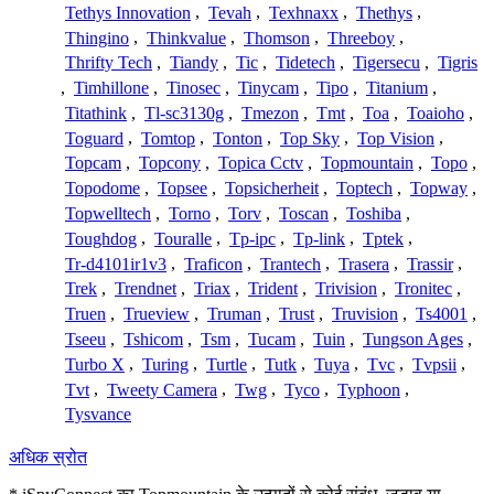
Tethys Innovation
,
Tevah
,
Texhnaxx
,
Thethys
,
Thingino
,
Thinkvalue
,
Thomson
,
Threeboy
,
Thrifty Tech
,
Tiandy
,
Tic
,
Tidetech
,
Tigersecu
,
Tigris
,
Timhillone
,
Tinosec
,
Tinycam
,
Tipo
,
Titanium
,
Titathink
,
Tl-sc3130g
,
Tmezon
,
Tmt
,
Toa
,
Toaioho
,
Toguard
,
Tomtop
,
Tonton
,
Top Sky
,
Top Vision
,
Topcam
,
Topcony
,
Topica Cctv
,
Topmountain
,
Topo
,
Topodome
,
Topsee
,
Topsicherheit
,
Toptech
,
Topway
,
Topwelltech
,
Torno
,
Torv
,
Toscan
,
Toshiba
,
Toughdog
,
Touralle
,
Tp-ipc
,
Tp-link
,
Tptek
,
Tr-d4101ir1v3
,
Traficon
,
Trantech
,
Trasera
,
Trassir
,
Trek
,
Trendnet
,
Triax
,
Trident
,
Trivision
,
Tronitec
,
Truen
,
Trueview
,
Truman
,
Trust
,
Truvision
,
Ts4001
,
Tseeu
,
Tshicom
,
Tsm
,
Tucam
,
Tuin
,
Tungson Ages
,
Turbo X
,
Turing
,
Turtle
,
Tutk
,
Tuya
,
Tvc
,
Tvpsii
,
Tvt
,
Tweety Camera
,
Twg
,
Tyco
,
Typhoon
,
Tysvance
अधिक स्रोत