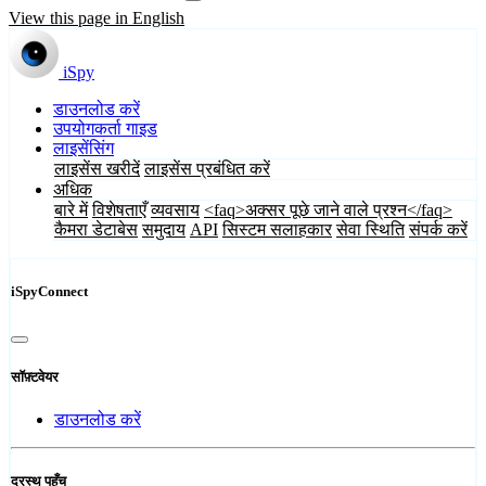
View this page in English
iSpy
डाउनलोड करें
उपयोगकर्ता गाइड
लाइसेंसिंग
लाइसेंस खरीदें
लाइसेंस प्रबंधित करें
अधिक
बारे में
विशेषताएँ
व्यवसाय
<faq>अक्सर पूछे जाने वाले प्रश्न</faq>
कैमरा डेटाबेस
समुदाय
API
सिस्टम सलाहकार
सेवा स्थिति
संपर्क करें
iSpyConnect
सॉफ़्टवेयर
डाउनलोड करें
दूरस्थ पहुँच