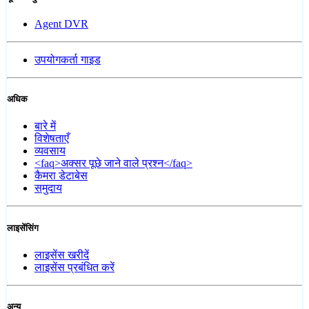
Agent DVR
उपयोगकर्ता गाइड
अधिक
बारे में
विशेषताएँ
व्यवसाय
<faq>अक्सर पूछे जाने वाले प्रश्न</faq>
कैमरा डेटाबेस
समुदाय
लाइसेंसिंग
लाइसेंस खरीदें
लाइसेंस प्रबंधित करें
अन्य