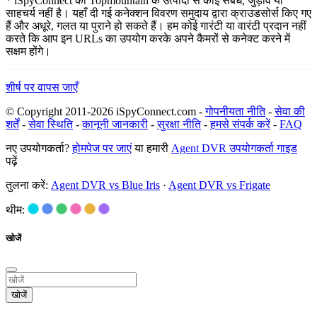
* iSpyConnect का Topmountain के उत्पादों से कोई संबंध, जुड़ाव या
साहचर्य नहीं है। यहाँ दी गई कनेक्शन विवरण समुदाय द्वारा क्राउडसोर्स किए गए
हैं और अधूरे, गलत या पुराने हो सकते हैं। हम कोई गारंटी या वारंटी प्रदान नहीं
करते कि आप इन URLs का उपयोग करके अपने कैमरों से कनेक्ट करने में
सक्षम होंगे।
शीर्ष पर वापस जाएँ
© Copyright 2011-2026 iSpyConnect.com -
गोपनीयता नीति
-
सेवा की
शर्तें
-
सेवा स्थिति
-
कानूनी जानकारी
-
सुरक्षा नीति
-
हमसे संपर्क करें
-
FAQ
नए उपयोगकर्ता?
होमपेज पर जाएं
या हमारी
Agent DVR उपयोगकर्ता गाइड
पढ़ें
तुलना करें:
Agent DVR vs Blue Iris
·
Agent DVR vs Frigate
थीम:
खोजें
खोजें