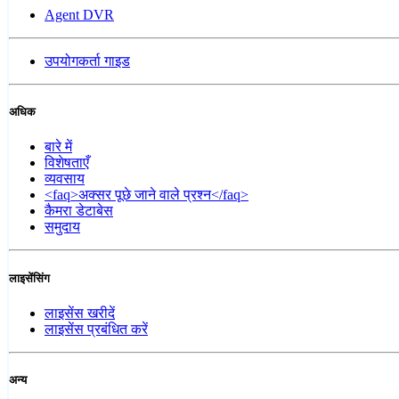
Agent DVR
उपयोगकर्ता गाइड
अधिक
बारे में
विशेषताएँ
व्यवसाय
<faq>अक्सर पूछे जाने वाले प्रश्न</faq>
कैमरा डेटाबेस
समुदाय
लाइसेंसिंग
लाइसेंस खरीदें
लाइसेंस प्रबंधित करें
अन्य