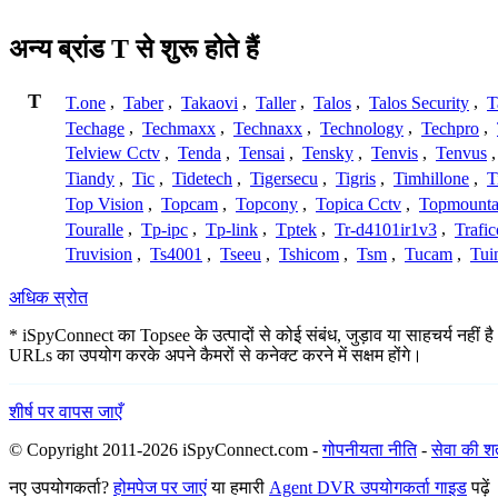
अन्य ब्रांड T से शुरू होते हैं
T
T.one
,
Taber
,
Takaovi
,
Taller
,
Talos
,
Talos Security
,
T
Techage
,
Techmaxx
,
Technaxx
,
Technology
,
Techpro
,
Telview Cctv
,
Tenda
,
Tensai
,
Tensky
,
Tenvis
,
Tenvus
Tiandy
,
Tic
,
Tidetech
,
Tigersecu
,
Tigris
,
Timhillone
,
T
Top Vision
,
Topcam
,
Topcony
,
Topica Cctv
,
Topmounta
Touralle
,
Tp-ipc
,
Tp-link
,
Tptek
,
Tr-d4101ir1v3
,
Trafi
Truvision
,
Ts4001
,
Tseeu
,
Tshicom
,
Tsm
,
Tucam
,
Tui
अधिक स्रोत
* iSpyConnect का Topsee के उत्पादों से कोई संबंध, जुड़ाव या साहचर्य नहीं है
URLs का उपयोग करके अपने कैमरों से कनेक्ट करने में सक्षम होंगे।
शीर्ष पर वापस जाएँ
© Copyright 2011-2026 iSpyConnect.com -
गोपनीयता नीति
-
सेवा की शर्त
नए उपयोगकर्ता?
होमपेज पर जाएं
या हमारी
Agent DVR उपयोगकर्ता गाइड
पढ़ें