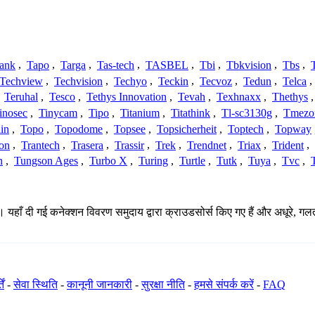
ank
,
Tapo
,
Targa
,
Tas-tech
,
TASBEL
,
Tbi
,
Tbkvision
,
Tbs
,
Techview
,
Techvision
,
Techyo
,
Teckin
,
Tecvoz
,
Tedun
,
Telca
,
,
Teruhal
,
Tesco
,
Tethys Innovation
,
Tevah
,
Texhnaxx
,
Thethys
inosec
,
Tinycam
,
Tipo
,
Titanium
,
Titathink
,
Tl-sc3130g
,
Tmezo
in
,
Topo
,
Topodome
,
Topsee
,
Topsicherheit
,
Toptech
,
Topway
con
,
Trantech
,
Trasera
,
Trassir
,
Trek
,
Trendnet
,
Triax
,
Trident
,
n
,
Tungson Ages
,
Turbo X
,
Turing
,
Turtle
,
Tutk
,
Tuya
,
Tvc
,
। यहाँ दी गई कनेक्शन विवरण समुदाय द्वारा क्राउडसोर्स किए गए हैं और अधूरे, गल
ें
-
सेवा स्थिति
-
कानूनी जानकारी
-
सुरक्षा नीति
-
हमसे संपर्क करें
-
FAQ