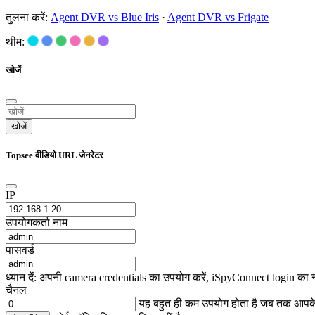
तुलना करें:
Agent DVR vs Blue Iris
·
Agent DVR vs Frigate
थीम:
खोजें
खोजें
Topsee वीडियो URL जेनरेटर
IP
उपयोगकर्ता नाम
पासवर्ड
ध्यान दें: अपनी camera credentials का उपयोग करें, iSpyConnect login का 
चैनल
यह बहुत ही कम उपयोग होता है जब तक आप