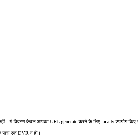
नहीं। ये विवरण केवल आपका URL generate करने के लिए locally उपयोग किए जाते ह
के पास एक DVR न हो।