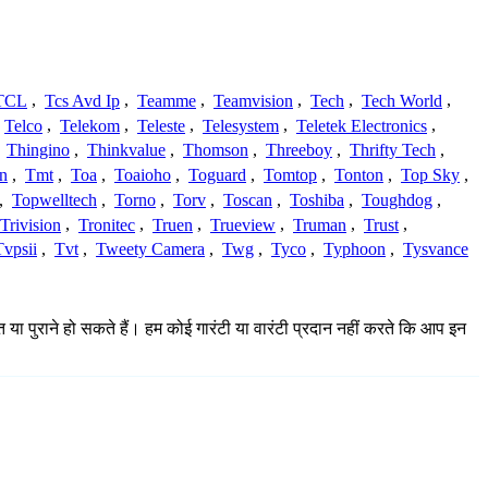
TCL
,
Tcs Avd Ip
,
Teamme
,
Teamvision
,
Tech
,
Tech World
,
Telco
,
Telekom
,
Teleste
,
Telesystem
,
Teletek Electronics
,
,
Thingino
,
Thinkvalue
,
Thomson
,
Threeboy
,
Thrifty Tech
,
n
,
Tmt
,
Toa
,
Toaioho
,
Toguard
,
Tomtop
,
Tonton
,
Top Sky
,
,
Topwelltech
,
Torno
,
Torv
,
Toscan
,
Toshiba
,
Toughdog
,
Trivision
,
Tronitec
,
Truen
,
Trueview
,
Truman
,
Trust
,
Tvpsii
,
Tvt
,
Tweety Camera
,
Twg
,
Tyco
,
Typhoon
,
Tysvance
त या पुराने हो सकते हैं। हम कोई गारंटी या वारंटी प्रदान नहीं करते कि आप इन