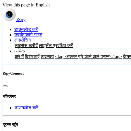
View this page in English
iSpy
डाउनलोड करें
उपयोगकर्ता गाइड
लाइसेंसिंग
लाइसेंस खरीदें
लाइसेंस प्रबंधित करें
अधिक
बारे में
विशेषताएँ
व्यवसाय
<faq>अक्सर पूछे जाने वाले प्रश्न</faq>
कैमर
iSpyConnect
सॉफ़्टवेयर
डाउनलोड करें
दूरस्थ पहुँच