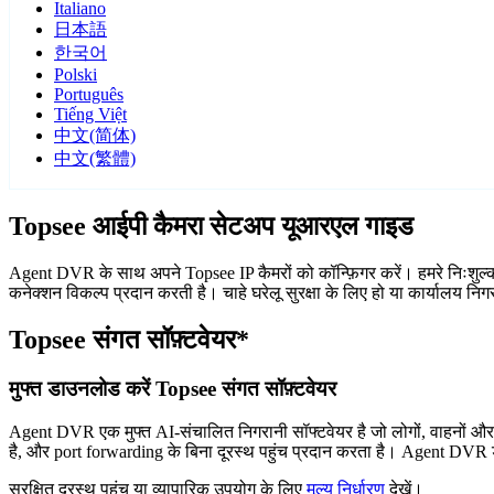
Italiano
日本語
한국어
Polski
Português
Tiếng Việt
中文(简体)
中文(繁體)
Topsee आईपी कैमरा सेटअप यूआरएल गाइड
Agent DVR के साथ अपने Topsee IP कैमरों को कॉन्फ़िगर करें। हमरे निःशुल्
कनेक्शन विकल्प प्रदान करती है। चाहे घरेलू सुरक्षा के लिए हो या कार्यालय न
Topsee संगत सॉफ़्टवेयर*
मुफ्त डाउनलोड करें Topsee संगत सॉफ़्टवेयर
Agent DVR एक मुफ्त AI-संचालित निगरानी सॉफ्टवेयर है जो लोगों, वाहनों औ
है, और port forwarding के बिना दूरस्थ पहुंच प्रदान करता है। Agent DVR ड
सुरक्षित दूरस्थ पहुंच या व्यापारिक उपयोग के लिए
मूल्य निर्धारण
देखें।