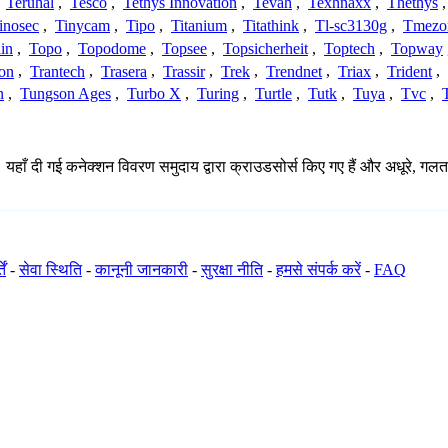
,
Teruhal
,
Tesco
,
Tethys Innovation
,
Tevah
,
Texhnaxx
,
Thethys
inosec
,
Tinycam
,
Tipo
,
Titanium
,
Titathink
,
Tl-sc3130g
,
Tmezo
in
,
Topo
,
Topodome
,
Topsee
,
Topsicherheit
,
Toptech
,
Topway
con
,
Trantech
,
Trasera
,
Trassir
,
Trek
,
Trendnet
,
Triax
,
Trident
,
n
,
Tungson Ages
,
Turbo X
,
Turing
,
Turtle
,
Tutk
,
Tuya
,
Tvc
,
। यहाँ दी गई कनेक्शन विवरण समुदाय द्वारा क्राउडसोर्स किए गए हैं और अधूरे, गलत
ें
-
सेवा स्थिति
-
कानूनी जानकारी
-
सुरक्षा नीति
-
हमसे संपर्क करें
-
FAQ