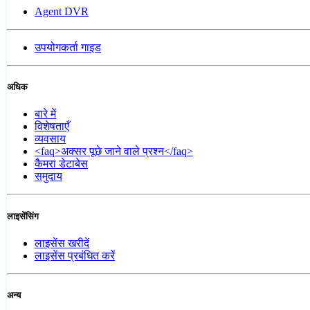
Agent DVR
उपयोगकर्ता गाइड
अधिक
बारे में
विशेषताएँ
व्यवसाय
<faq>अक्सर पूछे जाने वाले प्रश्न</faq>
कैमरा डेटाबेस
समुदाय
लाइसेंसिंग
लाइसेंस खरीदें
लाइसेंस प्रबंधित करें
अन्य