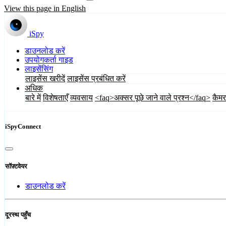
View this page in English
iSpy
डाउनलोड करें
उपयोगकर्ता गाइड
लाइसेंसिंग
लाइसेंस खरीदें
लाइसेंस प्रबंधित करें
अधिक
बारे में
विशेषताएँ
व्यवसाय
<faq>अक्सर पूछे जाने वाले प्रश्न</faq>
कैमर
iSpyConnect
सॉफ़्टवेयर
डाउनलोड करें
दूरस्थ पहुँच