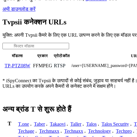
अभी डाउनलोड करें
Tvpsii कनेक्शन URLs
युक्ति: अपनी Tvpsii कैमरे के लिए एक URL उत्पन्न करने के लिए एक मॉडल पर
मॉडल्स
प्रकार
प्रोटोकॉल
U
FFMPEG
RTSP
TP-PTZ08W
/user=[USERNAME]_password=[PAS
* iSpyConnect का Tvpsii के उत्पादों से कोई संबंध, जुड़ाव या साहचर्य नहीं है
URLs का उपयोग करके अपने कैमरों से कनेक्ट करने में सक्षम होंगे।
अन्य ब्रांड T से शुरू होते हैं
T
T.one
,
Taber
,
Takaovi
,
Taller
,
Talos
,
Talos Security
,
T
Techage
,
Techmaxx
,
Technaxx
,
Technology
,
Techpro
,