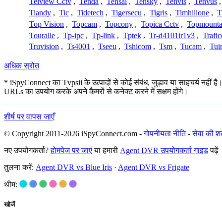
Telview Cctv
,
Tenda
,
Tensai
,
Tensky
,
Tenvis
,
Tenvus
Tiandy
,
Tic
,
Tidetech
,
Tigersecu
,
Tigris
,
Timhillone
,
T
Top Vision
,
Topcam
,
Topcony
,
Topica Cctv
,
Topmounta
Touralle
,
Tp-ipc
,
Tp-link
,
Tptek
,
Tr-d4101ir1v3
,
Trafi
Truvision
,
Ts4001
,
Tseeu
,
Tshicom
,
Tsm
,
Tucam
,
Tui
अधिक स्रोत
* iSpyConnect का Tvpsii के उत्पादों से कोई संबंध, जुड़ाव या साहचर्य नहीं है
URLs का उपयोग करके अपने कैमरों से कनेक्ट करने में सक्षम होंगे।
शीर्ष पर वापस जाएँ
© Copyright 2011-2026 iSpyConnect.com -
गोपनीयता नीति
-
सेवा की शर्त
नए उपयोगकर्ता?
होमपेज पर जाएं
या हमारी
Agent DVR उपयोगकर्ता गाइड
पढ़ें
तुलना करें:
Agent DVR vs Blue Iris
·
Agent DVR vs Frigate
थीम:
खोजें