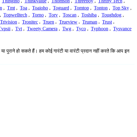
,
Thingino
,
Thinkvalue
,
Thomson
,
Threeboy
,
Thrifty Tech
,
n
,
Tmt
,
Toa
,
Toaioho
,
Toguard
,
Tomtop
,
Tonton
,
Top Sky
,
,
Topwelltech
,
Torno
,
Torv
,
Toscan
,
Toshiba
,
Toughdog
,
Trivision
,
Tronitec
,
Truen
,
Trueview
,
Truman
,
Trust
,
Tvpsii
,
Tvt
,
Tweety Camera
,
Twg
,
Tyco
,
Typhoon
,
Tysvance
 या पुराने हो सकते हैं। हम कोई गारंटी या वारंटी प्रदान नहीं करते कि आप इन