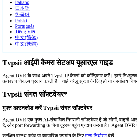
Italiano
日本語
한국어
Polski
Português
Tiếng Việt
中文(简体)
中文(繁體)
Tvpsii आईपी कैमरा सेटअप यूआरएल गाइड
Agent DVR के साथ अपने Tvpsii IP कैमरों को कॉन्फ़िगर करें। हमरे निःशुल्क
कनेक्शन विकल्प प्रदान करती है। चाहे घरेलू सुरक्षा के लिए हो या कार्यालय न
Tvpsii संगत सॉफ़्टवेयर*
मुफ्त डाउनलोड करें Tvpsii संगत सॉफ़्टवेयर
Agent DVR एक मुफ्त AI-संचालित निगरानी सॉफ्टवेयर है जो लोगों, वाहनों औ
है, और port forwarding के बिना दूरस्थ पहुंच प्रदान करता है। Agent DVR ड
सुरक्षित दूरस्थ पहुंच या व्यापारिक उपयोग के लिए
मूल्य निर्धारण
देखें।