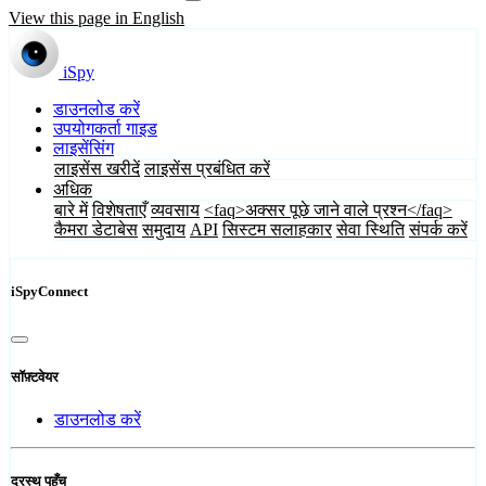
View this page in English
iSpy
डाउनलोड करें
उपयोगकर्ता गाइड
लाइसेंसिंग
लाइसेंस खरीदें
लाइसेंस प्रबंधित करें
अधिक
बारे में
विशेषताएँ
व्यवसाय
<faq>अक्सर पूछे जाने वाले प्रश्न</faq>
कैमरा डेटाबेस
समुदाय
API
सिस्टम सलाहकार
सेवा स्थिति
संपर्क करें
iSpyConnect
सॉफ़्टवेयर
डाउनलोड करें
दूरस्थ पहुँच