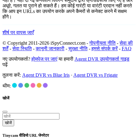
नहीं है। यहाँ दी गई कनेक्शन विवरण समुदाय द्वारा क्राउडसोर्स किए गए हैं और
अधूरे, गलत या पुराने हो सकते हैं। हम कोई गारंटी या वारंटी प्रदान नहीं करते
कि आप इन URLs का उपयोग करके अपने कैमरों से कनेक्ट करने में सक्षम
होंगे।
शीर्ष पर वापस जाएँ
© Copyright 2011-2026 iSpyConnect.com -
गोपनीयता नीति
-
सेवा की
शर्तें
-
सेवा स्थिति
-
कानूनी जानकारी
-
सुरक्षा नीति
-
हमसे संपर्क करें
-
FAQ
नए उपयोगकर्ता?
होमपेज पर जाएं
या हमारी
Agent DVR उपयोगकर्ता गाइड
पढ़ें
तुलना करें:
Agent DVR vs Blue Iris
·
Agent DVR vs Frigate
थीम:
खोजें
खोजें
Tinycam वीडियो URL जेनरेटर