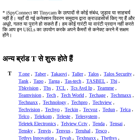
* iSpyConnect का Tinycam के उत्पादों से कोई संबंध, जुड़ाव या साहचर्य
नहीं है। यहाँ दी गई कनेक्शन विवरण समुदाय द्वारा क्राउडसोर्स किए गए हैं और
अधूरे, गलत या पुराने हो सकते हैं। हम कोई गारंटी या वारंटी प्रदान नहीं करते
कि आप इन URLs का उपयोग करके अपने कैमरों से कनेक्ट करने में सक्षम
होंगे।
अन्य ब्रांड T से शुरू होते हैं
T
T.one
,
Taber
,
Takaovi
,
Taller
,
Talos
,
Talos Security
,
Tank
,
Tapo
,
Targa
,
Tas-tech
,
TASBEL
,
Tbi
,
Tbkvision
,
Tbs
,
TCL
,
Tcs Avd Ip
,
Teamme
,
Teamvision
,
Tech
,
Tech World
,
Techage
,
Techmaxx
,
Technaxx
,
Technology
,
Techpro
,
Techview
,
Techvision
,
Techyo
,
Teckin
,
Tecvoz
,
Tedun
,
Telca
,
Telco
,
Telekom
,
Teleste
,
Telesystem
,
Teletek Electronics
,
Telview Cctv
,
Tenda
,
Tensai
,
Tensky
,
Tenvis
,
Tenvus
,
Teruhal
,
Tesco
,
Tethys Innovation
,
Tevah
,
Texhnaxx
,
Thethys
,