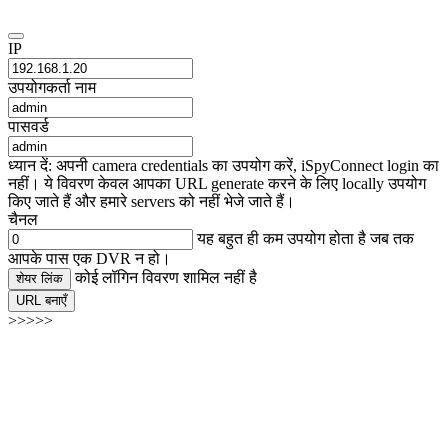
IP
उपयोगकर्ता नाम
पासवर्ड
ध्यान दें: अपनी camera credentials का उपयोग करें, iSpyConnect login का
नहीं। ये विवरण केवल आपका URL generate करने के लिए locally उपयोग
किए जाते हैं और हमारे servers को नहीं भेजे जाते हैं।
चैनल
यह बहुत ही कम उपयोग होता है जब तक
आपके पास एक DVR न हो।
कोई लॉगिन विवरण शामिल नहीं है
शेयर लिंक
URL बनाएँ
>>>>>