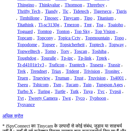
Thingino
,
Thinkvalue
,
Thomson
,
Threeboy
,
Thrifty Tech
,
Tiandy
,
Tic
,
Tidetech
,
Tigersecu
,
Tigris
,
Timhillone
,
Tinosec
,
Tinycam
,
Tipo
,
Titanium
,
Titathink
,
Tl-sc3130g
,
Tmezon
,
Tmt
,
Toa
,
Toaioho
,
Toguard
,
Tomtop
,
Tonton
,
Top Sky
,
Top Vision
,
Topcam
,
Topcony
,
Topica Cctv
,
Topmountain
,
Topo
,
Topodome
,
Topsee
,
Topsicherheit
,
Toptech
,
Topway
,
Topwelltech
,
Torno
,
Torv
,
Toscan
,
Toshiba
,
Toughdog
,
Touralle
,
Tp-ipc
,
Tp-link
,
Tptek
,
Tr-d4101ir1v3
,
Traficon
,
Trantech
,
Trasera
,
Trassir
,
Trek
,
Trendnet
,
Triax
,
Trident
,
Trivision
,
Tronitec
,
Truen
,
Trueview
,
Truman
,
Trust
,
Truvision
,
Ts4001
,
Tseeu
,
Tshicom
,
Tsm
,
Tucam
,
Tuin
,
Tungson Ages
,
Turbo X
,
Turing
,
Turtle
,
Tutk
,
Tuya
,
Tvc
,
Tvpsii
,
Tvt
,
Tweety Camera
,
Twg
,
Tyco
,
Typhoon
,
Tysvance
अधिक स्रोत
* iSpyConnect का Tinycam के उत्पादों से कोई संबंध, जुड़ाव या साहचर्य