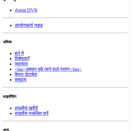
Agent DVR
उपयोगकर्ता गाइड
अधिक
बारे में
विशेषताएँ
व्यवसाय
<faq>अक्सर पूछे जाने वाले प्रश्न</faq>
कैमरा डेटाबेस
समुदाय
लाइसेंसिंग
लाइसेंस खरीदें
लाइसेंस प्रबंधित करें
अन्य