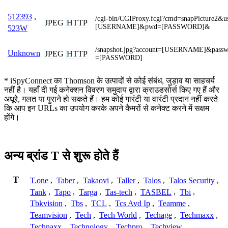
512393
,
/cgi-bin/CGIProxy.fcgi?cmd=snapPicture2&u
JPEG
HTTP
[USERNAME]&pwd=[PASSWORD]&
523W
/snapshot.jpg?account=[USERNAME]&passw
Unknown
JPEG
HTTP
=[PASSWORD]
* iSpyConnect का Thomson के उत्पादों से कोई संबंध, जुड़ाव या साहचर्य
नहीं है। यहाँ दी गई कनेक्शन विवरण समुदाय द्वारा क्राउडसोर्स किए गए हैं और
अधूरे, गलत या पुराने हो सकते हैं। हम कोई गारंटी या वारंटी प्रदान नहीं करते
कि आप इन URLs का उपयोग करके अपने कैमरों से कनेक्ट करने में सक्षम
होंगे।
अन्य ब्रांड T से शुरू होते हैं
T
T.one
,
Taber
,
Takaovi
,
Taller
,
Talos
,
Talos Security
,
Tank
,
Tapo
,
Targa
,
Tas-tech
,
TASBEL
,
Tbi
,
Tbkvision
,
Tbs
,
TCL
,
Tcs Avd Ip
,
Teamme
,
Teamvision
,
Tech
,
Tech World
,
Techage
,
Techmaxx
,
Technaxx
,
Technology
,
Techpro
,
Techview
,