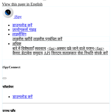
View this page in English
iSpy
डाउनलोड करें
उपयोगकर्ता गाइड
लाइसेंसिंग
लाइसेंस खरीदें
लाइसेंस प्रबंधित करें
अधिक
बारे में
विशेषताएँ
व्यवसाय
<faq>अक्सर पूछे जाने वाले प्रश्न</faq>
कैमरा डेटाबेस
समुदाय
API
सिस्टम सलाहकार
सेवा स्थिति
संपर्क करें
iSpyConnect
सॉफ़्टवेयर
डाउनलोड करें
दूरस्थ पहुँच