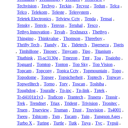
Techvision
,
Techyo
,
Teckin
,
Tecvoz
,
Tedun
,
Telca
,
Telco
,
Telekom
,
Teleste
,
Telesystem
,
Teletek Electronics
,
Telview Cctv
,
Tenda
,
Tensai
,
Tensky
,
Tenvis
,
Tenvus
,
Teruhal
,
Tesco
,
Tethys Innovation
,
Tevah
,
Texhnaxx
,
Thethys
,
Thingino
,
Thinkvalue
,
Thomson
,
Threeboy
,
Thrifty Tech
,
Tiandy
,
Tic
,
Tidetech
,
Tigersecu
,
Tigris
,
Timhillone
,
Tinosec
,
Tinycam
,
Tipo
,
Titanium
,
Titathink
,
Tl-sc3130g
,
Tmezon
,
Tmt
,
Toa
,
Toaioho
,
Toguard
,
Tomtop
,
Tonton
,
Top Sky
,
Top Vision
,
Topcam
,
Topcony
,
Topica Cctv
,
Topmountain
,
Topo
,
Topodome
,
Topsee
,
Topsicherheit
,
Toptech
,
Topway
,
Topwelltech
,
Torno
,
Torv
,
Toscan
,
Toshiba
,
Toughdog
,
Touralle
,
Tp-ipc
,
Tp-link
,
Tptek
,
Tr-d4101ir1v3
,
Traficon
,
Trantech
,
Trasera
,
Trassir
,
Trek
,
Trendnet
,
Triax
,
Trident
,
Trivision
,
Tronitec
,
Truen
,
Trueview
,
Truman
,
Trust
,
Truvision
,
Ts4001
,
Tseeu
,
Tshicom
,
Tsm
,
Tucam
,
Tuin
,
Tungson Ages
,
Turbo X
,
Turing
,
Turtle
,
Tutk
,
Tuya
,
Tvc
,
Tvpsii
,