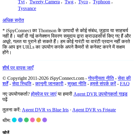
Tvt
,
Tweety Camera
,
Twg
,
Tyco
,
Typhoon
,
Tysvance
अधिक स्रोत
* iSpyConnect का Thomson के उत्पादों से कोई संबंध, जुड़ाव या साहचर्य
नहीं है। यहाँ दी गई कनेक्शन विवरण समुदाय द्वारा क्राउडसोर्स किए गए हैं और
अधूरे, गलत या पुराने हो सकते हैं। हम कोई गारंटी या वारंटी प्रदान नहीं करते
कि आप इन URLs का उपयोग करके अपने कैमरों से कनेक्ट करने में सक्षम
होंगे।
शीर्ष पर वापस जाएँ
© Copyright 2011-2026 iSpyConnect.com -
गोपनीयता नीति
-
सेवा की
शर्तें
-
सेवा स्थिति
-
कानूनी जानकारी
-
सुरक्षा नीति
-
हमसे संपर्क करें
-
FAQ
नए उपयोगकर्ता?
होमपेज पर जाएं
या हमारी
Agent DVR उपयोगकर्ता गाइड
पढ़ें
तुलना करें:
Agent DVR vs Blue Iris
·
Agent DVR vs Frigate
थीम:
खोजें