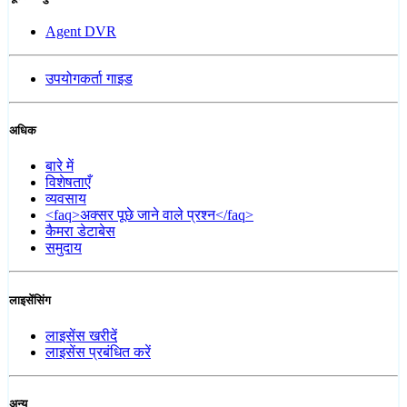
Agent DVR
उपयोगकर्ता गाइड
अधिक
बारे में
विशेषताएँ
व्यवसाय
<faq>अक्सर पूछे जाने वाले प्रश्न</faq>
कैमरा डेटाबेस
समुदाय
लाइसेंसिंग
लाइसेंस खरीदें
लाइसेंस प्रबंधित करें
अन्य