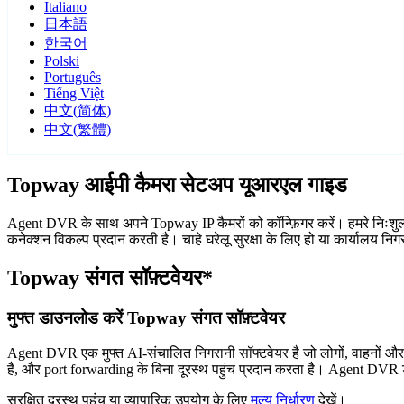
Italiano
日本語
한국어
Polski
Português
Tiếng Việt
中文(简体)
中文(繁體)
Topway आईपी कैमरा सेटअप यूआरएल गाइड
Agent DVR के साथ अपने Topway IP कैमरों को कॉन्फ़िगर करें। हमरे निःशुल
कनेक्शन विकल्प प्रदान करती है। चाहे घरेलू सुरक्षा के लिए हो या कार्यालय 
Topway संगत सॉफ़्टवेयर*
मुफ्त डाउनलोड करें Topway संगत सॉफ़्टवेयर
Agent DVR एक मुफ्त AI-संचालित निगरानी सॉफ्टवेयर है जो लोगों, वाहनों औ
है, और port forwarding के बिना दूरस्थ पहुंच प्रदान करता है। Agent DVR ड
सुरक्षित दूरस्थ पहुंच या व्यापारिक उपयोग के लिए
मूल्य निर्धारण
देखें।