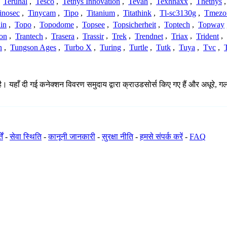
,
Teruhal
,
Tesco
,
Tethys Innovation
,
Tevah
,
Texhnaxx
,
Thethys
inosec
,
Tinycam
,
Tipo
,
Titanium
,
Titathink
,
Tl-sc3130g
,
Tmezo
in
,
Topo
,
Topodome
,
Topsee
,
Topsicherheit
,
Toptech
,
Topway
con
,
Trantech
,
Trasera
,
Trassir
,
Trek
,
Trendnet
,
Triax
,
Trident
,
n
,
Tungson Ages
,
Turbo X
,
Turing
,
Turtle
,
Tutk
,
Tuya
,
Tvc
,
ै। यहाँ दी गई कनेक्शन विवरण समुदाय द्वारा क्राउडसोर्स किए गए हैं और अधूरे, गल
ें
-
सेवा स्थिति
-
कानूनी जानकारी
-
सुरक्षा नीति
-
हमसे संपर्क करें
-
FAQ