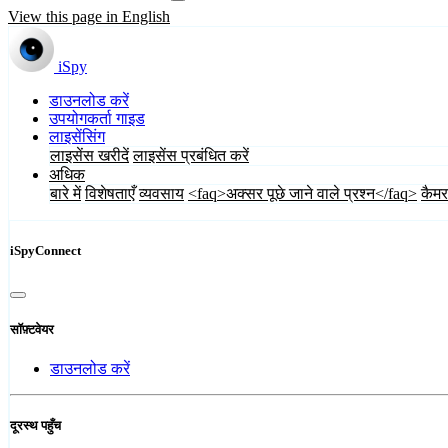
View this page in English
iSpy
डाउनलोड करें
उपयोगकर्ता गाइड
लाइसेंसिंग
लाइसेंस खरीदें
लाइसेंस प्रबंधित करें
अधिक
बारे में
विशेषताएँ
व्यवसाय
<faq>अक्सर पूछे जाने वाले प्रश्न</faq>
कैमर
iSpyConnect
सॉफ़्टवेयर
डाउनलोड करें
दूरस्थ पहुँच