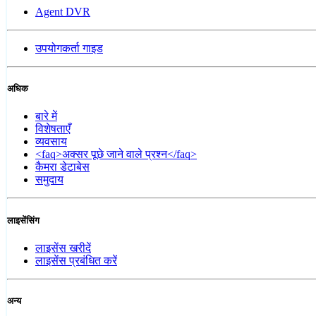
Agent DVR
उपयोगकर्ता गाइड
अधिक
बारे में
विशेषताएँ
व्यवसाय
<faq>अक्सर पूछे जाने वाले प्रश्न</faq>
कैमरा डेटाबेस
समुदाय
लाइसेंसिंग
लाइसेंस खरीदें
लाइसेंस प्रबंधित करें
अन्य