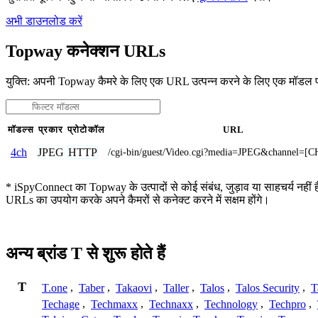
अभी डाउनलोड करें
Topway कनेक्शन URLs
युक्ति: अपनी Topway कैमरे के लिए एक URL उत्पन्न करने के लिए एक मॉडल 
मॉडल्स
प्रकार
प्रोटोकॉल
URL
JPEG
HTTP
4ch
/cgi-bin/guest/Video.cgi?media=JPEG&channel=
* iSpyConnect का Topway के उत्पादों से कोई संबंध, जुड़ाव या साहचर्य नहीं ह
URLs का उपयोग करके अपने कैमरों से कनेक्ट करने में सक्षम होंगे।
अन्य ब्रांड T से शुरू होते हैं
T
T.one
,
Taber
,
Takaovi
,
Taller
,
Talos
,
Talos Security
,
T
Techage
,
Techmaxx
,
Technaxx
,
Technology
,
Techpro
,