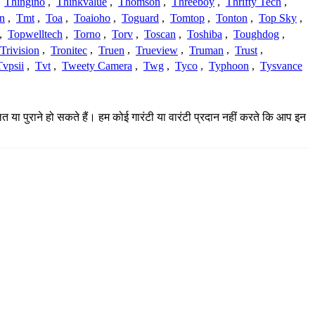
,
Thingino
,
Thinkvalue
,
Thomson
,
Threeboy
,
Thrifty Tech
,
n
,
Tmt
,
Toa
,
Toaioho
,
Toguard
,
Tomtop
,
Tonton
,
Top Sky
,
,
Topwelltech
,
Torno
,
Torv
,
Toscan
,
Toshiba
,
Toughdog
,
Trivision
,
Tronitec
,
Truen
,
Trueview
,
Truman
,
Trust
,
Tvpsii
,
Tvt
,
Tweety Camera
,
Twg
,
Tyco
,
Typhoon
,
Tysvance
त या पुराने हो सकते हैं। हम कोई गारंटी या वारंटी प्रदान नहीं करते कि आप इन