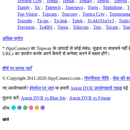
Telview Cctv
,
Tenda
,
Tensai
,
Tensky
,
Tenvis
,
Tenvus
Tiandy
,
Tic
,
Tidetech
,
Tigersecu
,
Tigris
,
Timhillone
,
T
Top Vision
,
Topcam
,
Topcony
,
Topica Cctv
,
Topmounta
Touralle
,
Tp-ipc
,
Tp-link
,
Tptek
,
Tr-d4101ir1v3
,
Trafi
Truvision
,
Ts4001
,
Tseeu
,
Tshicom
,
Tsm
,
Tucam
,
Tui
अधिक स्रोत
* iSpyConnect का Topway के उत्पादों से कोई संबंध, जुड़ाव या साहचर्य नहीं ह
URLs का उपयोग करके अपने कैमरों से कनेक्ट करने में सक्षम होंगे।
शीर्ष पर वापस जाएँ
© Copyright 2011-2026 iSpyConnect.com -
गोपनीयता नीति
-
सेवा की शर्त
नए उपयोगकर्ता?
होमपेज पर जाएं
या हमारी
Agent DVR उपयोगकर्ता गाइड
पढ़ें
तुलना करें:
Agent DVR vs Blue Iris
·
Agent DVR vs Frigate
थीम:
खोजें