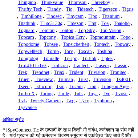
Thingino
,
Thinkvalue
,
Thomson
,
Threeboy
,
Thrifty Tech
,
Tiandy
,
Tic
,
Tidetech
,
Tigersecu
,
Tigris
,
Timhillone
,
Tinosec
,
Tinycam
,
Tipo
,
Titanium
,
Titathink
,
Tl-sc3130g
,
Tmezon
,
Tmt
,
Toa
,
Toaioho
,
Toguard
,
Tomtop
,
Tonton
,
Top Sky
,
Top Vision
,
Topcam
,
Topcony
,
Topica Cctv
,
Topmountain
,
Topo
,
Topodome
,
Topsee
,
Topsicherheit
,
Toptech
,
Topway
,
Topwelltech
,
Torno
,
Torv
,
Toscan
,
Toshiba
,
Toughdog
,
Touralle
,
Tp-ipc
,
Tp-link
,
Tptek
,
Tr-d4101ir1v3
,
Traficon
,
Trantech
,
Trasera
,
Trassir
,
Trek
,
Trendnet
,
Triax
,
Trident
,
Trivision
,
Tronitec
,
Truen
,
Trueview
,
Truman
,
Trust
,
Truvision
,
Ts4001
,
Tseeu
,
Tshicom
,
Tsm
,
Tucam
,
Tuin
,
Tungson Ages
,
Turbo X
,
Turing
,
Turtle
,
Tutk
,
Tuya
,
Tvc
,
Tvpsii
,
Tvt
,
Tweety Camera
,
Twg
,
Tyco
,
Typhoon
,
Tysvance
अधिक स्रोत
* iSpyConnect Tic के उत्पादों के साथ किसी भी संबंध, कनेक्शन या संघ नहीं
है। यहां प्रदान की गई कनेक्शन विवरण समुदाय से एकत्रित किए जाते हैं और