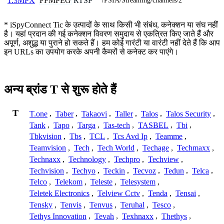
FFMPEG
RTSP
1.3MPX
/PSIA/Streaming/channels/2
* iSpyConnect Tic के उत्पादों के साथ किसी भी संबंध, कनेक्शन या संघ नहीं
है। यहां प्रदान की गई कनेक्शन विवरण समुदाय से एकत्रित किए जाते हैं और
अपूर्ण, अशुद्ध या पुराने हो सकते हैं। हम कोई गारंटी या वारंटी नहीं देते हैं कि आप
इन URLs का उपयोग करके अपनी कैमरों से कनेक्ट कर पाएंगे।
अन्य ब्रांड T से शुरू होते हैं
T
T.one
,
Taber
,
Takaovi
,
Taller
,
Talos
,
Talos Security
,
Tank
,
Tapo
,
Targa
,
Tas-tech
,
TASBEL
,
Tbi
,
Tbkvision
,
Tbs
,
TCL
,
Tcs Avd Ip
,
Teamme
,
Teamvision
,
Tech
,
Tech World
,
Techage
,
Techmaxx
,
Technaxx
,
Technology
,
Techpro
,
Techview
,
Techvision
,
Techyo
,
Teckin
,
Tecvoz
,
Tedun
,
Telca
,
Telco
,
Telekom
,
Teleste
,
Telesystem
,
Teletek Electronics
,
Telview Cctv
,
Tenda
,
Tensai
,
Tensky
,
Tenvis
,
Tenvus
,
Teruhal
,
Tesco
,
Tethys Innovation
,
Tevah
,
Texhnaxx
,
Thethys
,