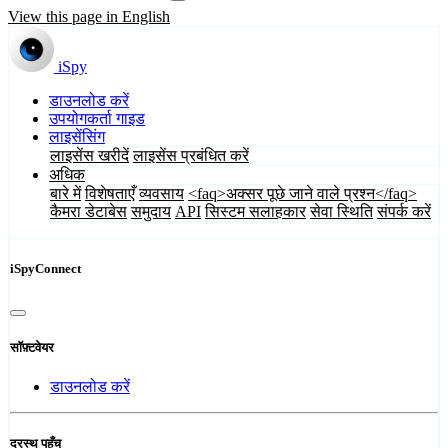
View this page in English
iSpy
डाउनलोड करें
उपयोगकर्ता गाइड
लाइसेंसिंग
लाइसेंस खरीदें
लाइसेंस प्रबंधित करें
अधिक
बारे में
विशेषताएँ
व्यवसाय
<faq>अक्सर पूछे जाने वाले प्रश्न</faq>
कैमरा डेटाबेस
समुदाय
API
सिस्टम सलाहकार
सेवा स्थिति
संपर्क करें
iSpyConnect
सॉफ़्टवेयर
डाउनलोड करें
दूरस्थ पहुँच