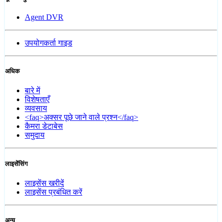
Agent DVR
उपयोगकर्ता गाइड
अधिक
बारे में
विशेषताएँ
व्यवसाय
<faq>अक्सर पूछे जाने वाले प्रश्न</faq>
कैमरा डेटाबेस
समुदाय
लाइसेंसिंग
लाइसेंस खरीदें
लाइसेंस प्रबंधित करें
अन्य