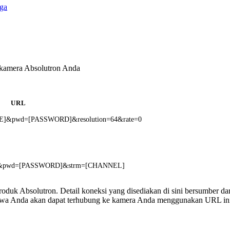
ga
 kamera Absolutron Anda
URL
AME]&pwd=[PASSWORD]&resolution=64&rate=0
ME]&pwd=[PASSWORD]&strm=[CHANNEL]
 produk Absolutron. Detail koneksi yang disediakan di sini bersumber da
ahwa Anda akan dapat terhubung ke kamera Anda menggunakan URL in