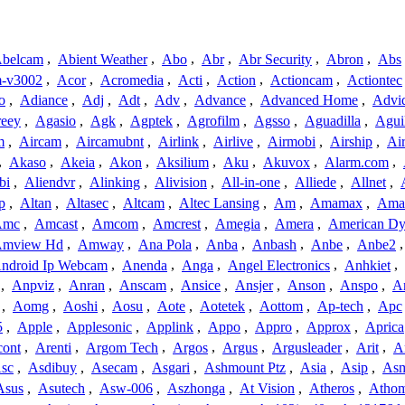
belcam
,
Abient Weather
,
Abo
,
Abr
,
Abr Security
,
Abron
,
Abs
-v3002
,
Acor
,
Acromedia
,
Acti
,
Action
,
Actioncam
,
Actiontec
o
,
Adiance
,
Adj
,
Adt
,
Adv
,
Advance
,
Advanced Home
,
Advi
reey
,
Agasio
,
Agk
,
Agptek
,
Agrofilm
,
Agsso
,
Aguadilla
,
Agui
m
,
Aircam
,
Aircamubnt
,
Airlink
,
Airlive
,
Airmobi
,
Airship
,
Air
,
Akaso
,
Akeia
,
Akon
,
Aksilium
,
Aku
,
Akuvox
,
Alarm.com
,
bi
,
Aliendvr
,
Alinking
,
Alivision
,
All-in-one
,
Alliede
,
Allnet
,
p
,
Altan
,
Altasec
,
Altcam
,
Altec Lansing
,
Am
,
Amamax
,
Ama
Amc
,
Amcast
,
Amcom
,
Amcrest
,
Amegia
,
Amera
,
American Dy
mview Hd
,
Amway
,
Ana Pola
,
Anba
,
Anbash
,
Anbe
,
Anbe2
ndroid Ip Webcam
,
Anenda
,
Anga
,
Angel Electronics
,
Anhkiet
,
,
Anpviz
,
Anran
,
Anscam
,
Ansice
,
Ansjer
,
Anson
,
Anspo
,
An
,
Aomg
,
Aoshi
,
Aosu
,
Aote
,
Aotetek
,
Aottom
,
Ap-tech
,
Apc
5
,
Apple
,
Applesonic
,
Applink
,
Appo
,
Appro
,
Approx
,
Aprica
cont
,
Arenti
,
Argom Tech
,
Argos
,
Argus
,
Argusleader
,
Arit
,
Ar
sc
,
Asdibuy
,
Asecam
,
Asgari
,
Ashmount Ptz
,
Asia
,
Asip
,
As
Asus
,
Asutech
,
Asw-006
,
Aszhonga
,
At Vision
,
Atheros
,
Atho