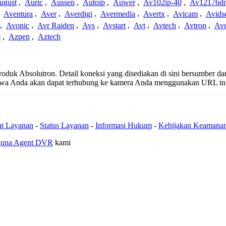
ugust
,
Auric
,
Aussen
,
Autoip
,
Auwer
,
Av102ip-40
,
Av12176dn
,
Aventura
,
Aver
,
Averdigi
,
Avermedia
,
Avertx
,
Avicam
,
Avids
,
Avonic
,
Avr Raiden
,
Avs
,
Avstart
,
Avt
,
Avtech
,
Avtron
,
Av
e
,
Azpen
,
Aztech
 produk Absolutron. Detail koneksi yang disediakan di sini bersumber da
ahwa Anda akan dapat terhubung ke kamera Anda menggunakan URL in
at Layanan
-
Status Layanan
-
Informasi Hukum
-
Kebijakan Keamana
guna Agent DVR
kami