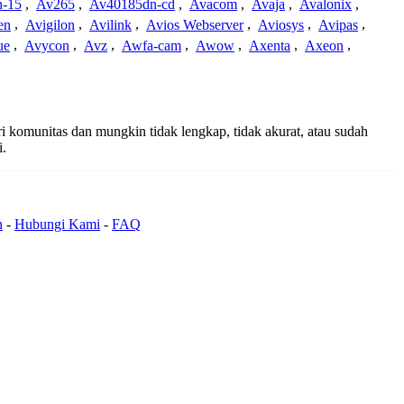
-15
,
Av265
,
Av40185dn-cd
,
Avacom
,
Avaja
,
Avalonix
,
en
,
Avigilon
,
Avilink
,
Avios Webserver
,
Aviosys
,
Avipas
,
ue
,
Avycon
,
Avz
,
Awfa-cam
,
Awow
,
Axenta
,
Axeon
,
ri komunitas dan mungkin tidak lengkap, tidak akurat, atau sudah
i.
n
-
Hubungi Kami
-
FAQ