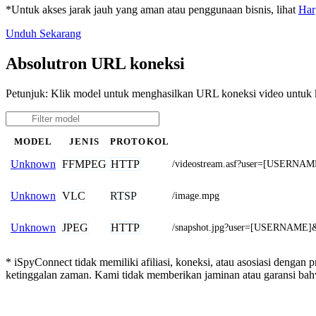
*Untuk akses jarak jauh yang aman atau penggunaan bisnis, lihat
Har
Unduh Sekarang
Absolutron URL koneksi
Petunjuk: Klik model untuk menghasilkan URL koneksi video untuk
MODEL
JENIS
PROTOKOL
FFMPEG
HTTP
Unknown
/videostream.asf?user=[USERN
VLC
RTSP
Unknown
/image.mpg
JPEG
HTTP
Unknown
/snapshot.jpg?user=[USERNA
* iSpyConnect tidak memiliki afiliasi, koneksi, atau asosiasi dengan
ketinggalan zaman. Kami tidak memberikan jaminan atau garansi b