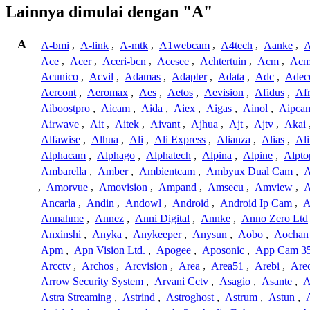
Lainnya dimulai dengan "A"
A
A-bmi
,
A-link
,
A-mtk
,
A1webcam
,
A4tech
,
Aanke
,
A
Ace
,
Acer
,
Aceri-bcn
,
Acesee
,
Achtertuin
,
Acm
,
Acm
Acunico
,
Acvil
,
Adamas
,
Adapter
,
Adata
,
Adc
,
Adec
Aercont
,
Aeromax
,
Aes
,
Aetos
,
Aevision
,
Afidus
,
Af
Aiboostpro
,
Aicam
,
Aida
,
Aiex
,
Aigas
,
Ainol
,
Aipca
Airwave
,
Ait
,
Aitek
,
Aivant
,
Ajhua
,
Ajt
,
Ajtv
,
Akai
Alfawise
,
Alhua
,
Ali
,
Ali Express
,
Alianza
,
Alias
,
Ali
Alphacam
,
Alphago
,
Alphatech
,
Alpina
,
Alpine
,
Alpto
Ambarella
,
Amber
,
Ambientcam
,
Ambyux Dual Cam
,
,
Amorvue
,
Amovision
,
Ampand
,
Amsecu
,
Amview
,
A
Ancarla
,
Andin
,
Andowl
,
Android
,
Android Ip Cam
,
A
Annahme
,
Annez
,
Anni Digital
,
Annke
,
Anno Zero Ltd
Anxinshi
,
Anyka
,
Anykeeper
,
Anysun
,
Aobo
,
Aochan
Apm
,
Apn Vision Ltd.
,
Apogee
,
Aposonic
,
App Cam 3
Arcctv
,
Archos
,
Arcvision
,
Area
,
Area51
,
Arebi
,
Are
Arrow Security System
,
Arvani Cctv
,
Asagio
,
Asante
,
A
Astra Streaming
,
Astrind
,
Astroghost
,
Astrum
,
Astun
,