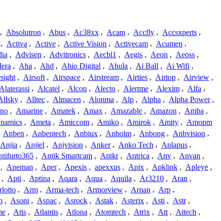
,
Absolutron
,
Abus
,
Ac38xx
,
Acam
,
Accfly
,
Accsxperts
,
,
Activa
,
Active
,
Active Vision
,
Activecam
,
Acumen
,
dia
,
Advisen
,
Advitronics
,
Aecbl1
,
Aegis
,
Aeon
,
Aeoss
,
lera
,
Aha
,
Ahd
,
Ahio Digital
,
Ahula
,
Ai Ball
,
Ai Wifi
,
sight
,
Airsoft
,
Airspace
,
Airstream
,
Airties
,
Airtop
,
Airview
,
Alaterassi
,
Alcatel
,
Alcon
,
Alecto
,
Alertme
,
Alexim
,
Alfa
,
Allsky
,
Alltec
,
Almacen
,
Alonma
,
Alp
,
Alpha
,
Alpha Power
,
no
,
Amarine
,
Amatek
,
Amax
,
Amazable
,
Amazon
,
Amba
,
namics
,
Ameta
,
Amiccom
,
Amiko
,
Amirok
,
Amity
,
Amopm
,
Anben
,
Anbentech
,
Anbiux
,
Anbolm
,
Anbong
,
Anbvision
,
Anjia
,
Anjiel
,
Anjvision
,
Anker
,
Anko Tech
,
Anlapus
,
tifurto365
,
Antik Smartcam
,
Antkr
,
Antrica
,
Anv
,
Anvan
,
,
Apeman
,
Aper
,
Apexis
,
apexxus
,
Apix
,
Apklink
,
Apleye
,
,
Apti
,
Aptina
,
Aqara
,
Aqua
,
Aquila
,
Ar3210
,
Aran
,
lotto
,
Arm
,
Arma-tech
,
Armorview
,
Arnan
,
Arp
,
m
,
Asoni
,
Aspac
,
Asrock
,
Astak
,
Asterix
,
Asti
,
Astr
,
me
,
Atis
,
Atlantis
,
Atlona
,
Atomtech
,
Atrix
,
Att
,
Attech
,