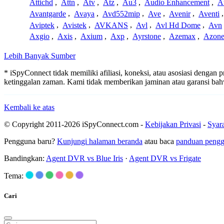
Attichd
,
Attn
,
Atv
,
Atz
,
Au3
,
Audio Enhancement
,
A
Avantgarde
,
Avaya
,
Avd552mip
,
Ave
,
Avenir
,
Aventi
Aviptek
,
Avistek
,
AVKANS
,
Avl
,
Avl Hd Dome
,
Avn
Axgio
,
Axis
,
Axium
,
Axp
,
Ayrstone
,
Azemax
,
Azon
Lebih Banyak Sumber
* iSpyConnect tidak memiliki afiliasi, koneksi, atau asosiasi dengan
ketinggalan zaman. Kami tidak memberikan jaminan atau garansi b
Kembali ke atas
© Copyright 2011-2026 iSpyConnect.com -
Kebijakan Privasi
-
Syar
Pengguna baru?
Kunjungi halaman beranda
atau baca
panduan peng
Bandingkan:
Agent DVR vs Blue Iris
·
Agent DVR vs Frigate
Tema:
Cari