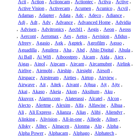
Acti
,
Action
,
Actioncam
,
Actiontec
,
Activa
,
Active
,
Active Vision
,
Activecam
,
Acumen
,
Acunico
,
Acvil
,
Adamas
,
Adapter
,
Adata
,
Adc
,
Adeco
,
Adiance
,
Adj
,
Adt
,
Adv
,
Advance
,
Advanced Home
,
Advidia
,
Advisen
,
Advitronics
,
Aecbl1
,
Aegis
,
Aeon
,
Aeoss
,
Aercont
,
Aeromax
,
Aes
,
Aetos
,
Aevision
,
Afidus
,
Afreey
,
Agasio
,
Agk
,
Agptek
,
Agrofilm
,
Agsso
,
Aguadilla
,
Aguilera
,
Aha
,
Ahd
,
Ahio Digital
,
Ahula
,
Ai Ball
,
Ai Wifi
,
Aiboostpro
,
Aicam
,
Aida
,
Aiex
,
Aigas
,
Ainol
,
Aipcam
,
Aircam
,
Aircamubnt
,
Airlink
,
Airlive
,
Airmobi
,
Airship
,
Airsight
,
Airsoft
,
Airspace
,
Airstream
,
Airties
,
Airtop
,
Airview
,
Airwave
,
Ait
,
Aitek
,
Aivant
,
Ajhua
,
Ajt
,
Ajtv
,
Akai
,
Akaso
,
Akeia
,
Akon
,
Aksilium
,
Aku
,
Akuvox
,
Alarm.com
,
Alaterassi
,
Alcatel
,
Alcon
,
Alecto
,
Alertme
,
Alexim
,
Alfa
,
Alfawise
,
Alhua
,
Ali
,
Ali Express
,
Alianza
,
Alias
,
Alibi
,
Aliendvr
,
Alinking
,
Alivision
,
All-in-one
,
Alliede
,
Allnet
,
Allsky
,
Alltec
,
Almacen
,
Alonma
,
Alp
,
Alpha
,
Alpha Power
,
Alphacam
,
Alphago
,
Alphatech
,