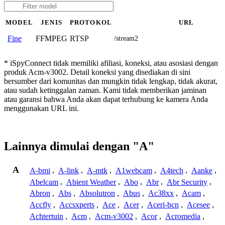
MODEL
JENIS
PROTOKOL
URL
FFMPEG
RTSP
Fine
/stream2
* iSpyConnect tidak memiliki afiliasi, koneksi, atau asosiasi dengan
produk Acm-v3002. Detail koneksi yang disediakan di sini
bersumber dari komunitas dan mungkin tidak lengkap, tidak akurat,
atau sudah ketinggalan zaman. Kami tidak memberikan jaminan
atau garansi bahwa Anda akan dapat terhubung ke kamera Anda
menggunakan URL ini.
Lainnya dimulai dengan "A"
A
A-bmi
,
A-link
,
A-mtk
,
A1webcam
,
A4tech
,
Aanke
,
Abelcam
,
Abient Weather
,
Abo
,
Abr
,
Abr Security
,
Abron
,
Abs
,
Absolutron
,
Abus
,
Ac38xx
,
Acam
,
Accfly
,
Accsxperts
,
Ace
,
Acer
,
Aceri-bcn
,
Acesee
,
Achtertuin
,
Acm
,
Acm-v3002
,
Acor
,
Acromedia
,