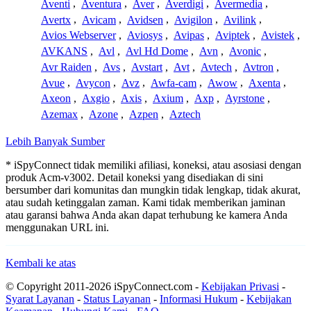
Aventi
,
Aventura
,
Aver
,
Averdigi
,
Avermedia
,
Avertx
,
Avicam
,
Avidsen
,
Avigilon
,
Avilink
,
Avios Webserver
,
Aviosys
,
Avipas
,
Aviptek
,
Avistek
,
AVKANS
,
Avl
,
Avl Hd Dome
,
Avn
,
Avonic
,
Avr Raiden
,
Avs
,
Avstart
,
Avt
,
Avtech
,
Avtron
,
Avue
,
Avycon
,
Avz
,
Awfa-cam
,
Awow
,
Axenta
,
Axeon
,
Axgio
,
Axis
,
Axium
,
Axp
,
Ayrstone
,
Azemax
,
Azone
,
Azpen
,
Aztech
Lebih Banyak Sumber
* iSpyConnect tidak memiliki afiliasi, koneksi, atau asosiasi dengan
produk Acm-v3002. Detail koneksi yang disediakan di sini
bersumber dari komunitas dan mungkin tidak lengkap, tidak akurat,
atau sudah ketinggalan zaman. Kami tidak memberikan jaminan
atau garansi bahwa Anda akan dapat terhubung ke kamera Anda
menggunakan URL ini.
Kembali ke atas
© Copyright 2011-2026 iSpyConnect.com -
Kebijakan Privasi
-
Syarat Layanan
-
Status Layanan
-
Informasi Hukum
-
Kebijakan