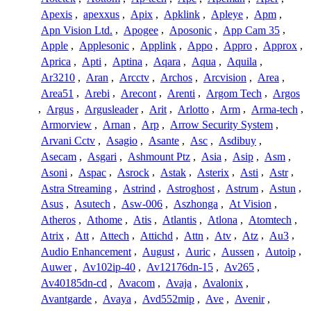
Apexis
,
apexxus
,
Apix
,
Apklink
,
Apleye
,
Apm
,
Apn Vision Ltd.
,
Apogee
,
Aposonic
,
App Cam 35
,
Apple
,
Applesonic
,
Applink
,
Appo
,
Appro
,
Approx
,
Aprica
,
Apti
,
Aptina
,
Aqara
,
Aqua
,
Aquila
,
Ar3210
,
Aran
,
Arcctv
,
Archos
,
Arcvision
,
Area
,
Area51
,
Arebi
,
Arecont
,
Arenti
,
Argom Tech
,
Argos
,
Argus
,
Argusleader
,
Arit
,
Arlotto
,
Arm
,
Arma-tech
,
Armorview
,
Arnan
,
Arp
,
Arrow Security System
,
Arvani Cctv
,
Asagio
,
Asante
,
Asc
,
Asdibuy
,
Asecam
,
Asgari
,
Ashmount Ptz
,
Asia
,
Asip
,
Asm
,
Asoni
,
Aspac
,
Asrock
,
Astak
,
Asterix
,
Asti
,
Astr
,
Astra Streaming
,
Astrind
,
Astroghost
,
Astrum
,
Astun
,
Asus
,
Asutech
,
Asw-006
,
Aszhonga
,
At Vision
,
Atheros
,
Athome
,
Atis
,
Atlantis
,
Atlona
,
Atomtech
,
Atrix
,
Att
,
Attech
,
Attichd
,
Attn
,
Atv
,
Atz
,
Au3
,
Audio Enhancement
,
August
,
Auric
,
Aussen
,
Autoip
,
Auwer
,
Av102ip-40
,
Av12176dn-15
,
Av265
,
Av40185dn-cd
,
Avacom
,
Avaja
,
Avalonix
,
Avantgarde
,
Avaya
,
Avd552mip
,
Ave
,
Avenir
,