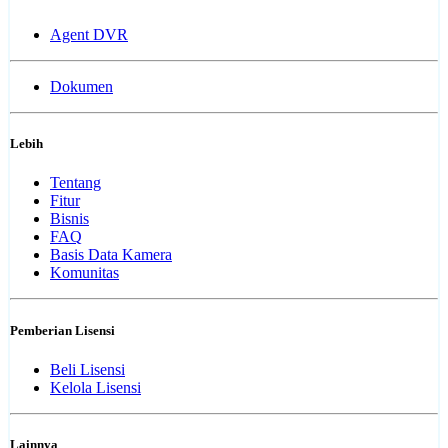
Agent DVR
Dokumen
Lebih
Tentang
Fitur
Bisnis
FAQ
Basis Data Kamera
Komunitas
Pemberian Lisensi
Beli Lisensi
Kelola Lisensi
Lainnya