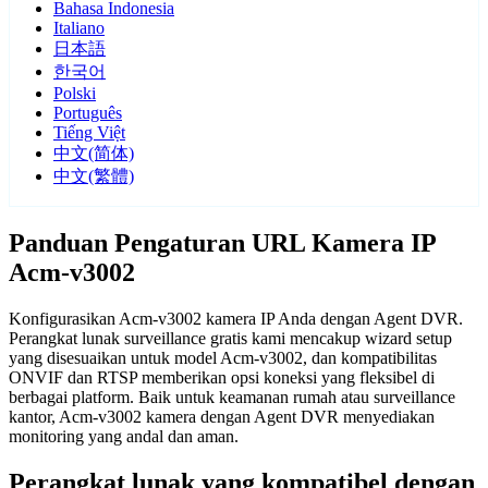
Bahasa Indonesia
Italiano
日本語
한국어
Polski
Português
Tiếng Việt
中文(简体)
中文(繁體)
Panduan Pengaturan URL Kamera IP
Acm-v3002
Konfigurasikan Acm-v3002 kamera IP Anda dengan Agent DVR.
Perangkat lunak surveillance gratis kami mencakup wizard setup
yang disesuaikan untuk model Acm-v3002, dan kompatibilitas
ONVIF dan RTSP memberikan opsi koneksi yang fleksibel di
berbagai platform. Baik untuk keamanan rumah atau surveillance
kantor, Acm-v3002 kamera dengan Agent DVR menyediakan
monitoring yang andal dan aman.
Perangkat lunak yang kompatibel dengan