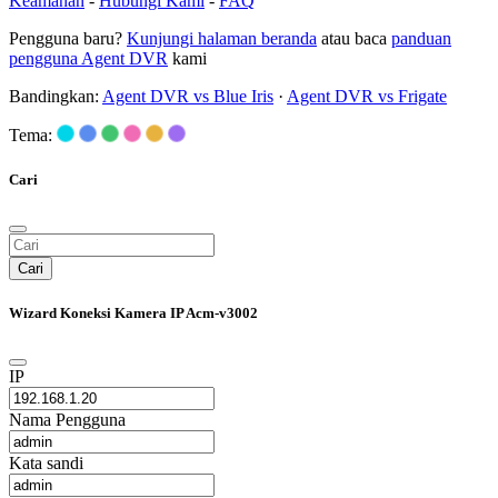
Keamanan
-
Hubungi Kami
-
FAQ
Pengguna baru?
Kunjungi halaman beranda
atau baca
panduan
pengguna Agent DVR
kami
Bandingkan:
Agent DVR vs Blue Iris
·
Agent DVR vs Frigate
Tema:
Cari
Cari
Wizard Koneksi Kamera IP Acm-v3002
IP
Nama Pengguna
Kata sandi