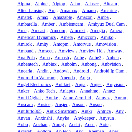
Alpina
,
Alpine
,
Alptop
,
Altan
,
Altasec
,
Altcam
,
Altec Lansing
,
Am
,
Amamax
,
Amano
,
Amarine
,
Amatek
,
Amax
,
Amazable
,
Amazon
,
Amba
,
Ambarella
,
Amber
,
Ambientcam
,
Ambyux Dual Cam
,
Amc
,
Amcast
,
Amcom
,
Amcrest
,
Amegia
,
Amera
,
American Dynamics
,
Ameta
,
Amiccom
,
Amiko
,
Amirok
,
Amity
,
Amopm
,
Amorvue
,
Amovision
,
Ampand
,
Amsecu
,
Amview
,
Amview Hd
,
Amway
,
Ana Pola
,
Anba
,
Anbash
,
Anbe
,
Anbe2
,
Anben
,
Anbentech
,
Anbiux
,
Anbolm
,
Anbong
,
Anbvision
,
Ancarla
,
Andin
,
Andowl
,
Android
,
Android Ip Cam
,
Android Ip Webcam
,
Anenda
,
Anga
,
Angel Electronics
,
Anhkiet
,
Anjia
,
Anjiel
,
Anjvision
,
Anker
,
Anko Tech
,
Anlapus
,
Annahme
,
Annez
,
Anni Digital
,
Annke
,
Anno Zero Ltd
,
Anpviz
,
Anran
,
Anscam
,
Ansice
,
Ansjer
,
Anson
,
Anspo
,
Antifurto365
,
Antik Smartcam
,
Antkr
,
Antrica
,
Anv
,
Anvan
,
Anxinshi
,
Anyka
,
Anykeeper
,
Anysun
,
Aobo
,
Aochan
,
Aomg
,
Aoshi
,
Aosu
,
Aote
,
Aotetek
,
Aottom
,
Ap-tech
,
Apc
,
Apeman
,
Aper
,