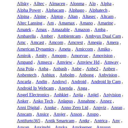
Allsky
,
Alltec
,
Almacen
,
Alonma
,
Alp
,
Alpha
,
Alpha Power
,
Alphacam
,
Alphago
,
Alphatech
,
Alpina
,
Alpine
,
Alptop
,
Altan
,
Altasec
,
Altcam
,
Altec Lansing
,
Am
,
Amamax
,
Amano
,
Amarine
,
Amatek
,
Amax
,
Amazable
,
Amazon
,
Amba
,
Ambarella
,
Amber
,
Ambientcam
,
Ambyux Dual Cam
,
Amc
,
Amcast
,
Amcom
,
Amcrest
,
Amegia
,
Amera
,
American Dynamics
,
Ameta
,
Amiccom
,
Amiko
,
Amirok
,
Amity
,
Amopm
,
Amorvue
,
Amovision
,
Ampand
,
Amsecu
,
Amview
,
Amview Hd
,
Amway
,
Ana Pola
,
Anba
,
Anbash
,
Anbe
,
Anbe2
,
Anben
,
Anbentech
,
Anbiux
,
Anbolm
,
Anbong
,
Anbvision
,
Ancarla
,
Andin
,
Andowl
,
Android
,
Android Ip Cam
,
Android Ip Webcam
,
Anenda
,
Anga
,
Angel Electronics
,
Anhkiet
,
Anjia
,
Anjiel
,
Anjvision
,
Anker
,
Anko Tech
,
Anlapus
,
Annahme
,
Annez
,
Anni Digital
,
Annke
,
Anno Zero Ltd
,
Anpviz
,
Anran
,
Anscam
,
Ansice
,
Ansjer
,
Anson
,
Anspo
,
Antifurto365
,
Antik Smartcam
,
Antkr
,
Antrica
,
Anv
,
Anvan
,
Anxinshi
,
Anyka
,
Anykeeper
,
Anysun
,