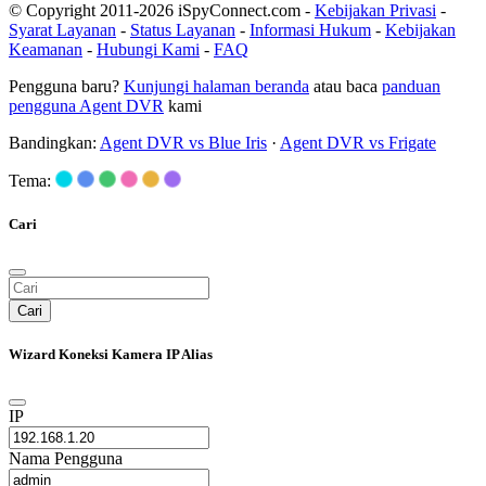
© Copyright 2011-2026 iSpyConnect.com -
Kebijakan Privasi
-
Syarat Layanan
-
Status Layanan
-
Informasi Hukum
-
Kebijakan
Keamanan
-
Hubungi Kami
-
FAQ
Pengguna baru?
Kunjungi halaman beranda
atau baca
panduan
pengguna Agent DVR
kami
Bandingkan:
Agent DVR vs Blue Iris
·
Agent DVR vs Frigate
Tema:
Cari
Cari
Wizard Koneksi Kamera IP Alias
IP
Nama Pengguna