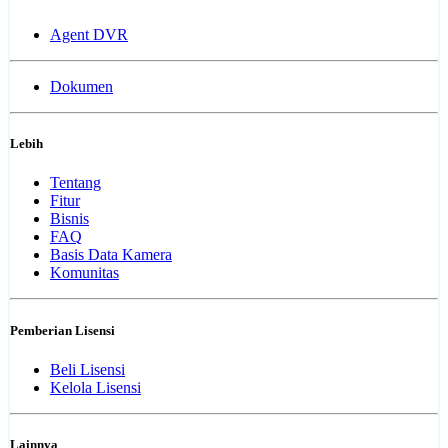
Agent DVR
Dokumen
Lebih
Tentang
Fitur
Bisnis
FAQ
Basis Data Kamera
Komunitas
Pemberian Lisensi
Beli Lisensi
Kelola Lisensi
Lainnya