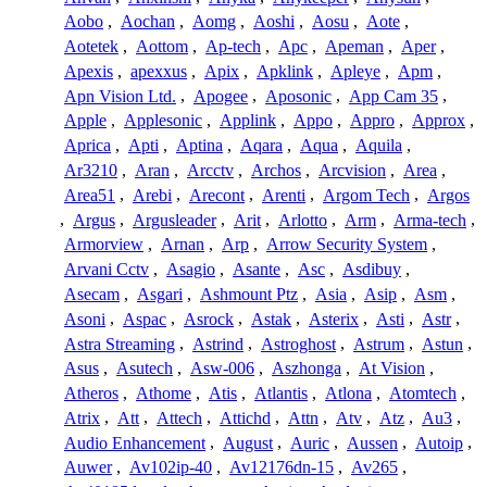
Aobo
,
Aochan
,
Aomg
,
Aoshi
,
Aosu
,
Aote
,
Aotetek
,
Aottom
,
Ap-tech
,
Apc
,
Apeman
,
Aper
,
Apexis
,
apexxus
,
Apix
,
Apklink
,
Apleye
,
Apm
,
Apn Vision Ltd.
,
Apogee
,
Aposonic
,
App Cam 35
,
Apple
,
Applesonic
,
Applink
,
Appo
,
Appro
,
Approx
,
Aprica
,
Apti
,
Aptina
,
Aqara
,
Aqua
,
Aquila
,
Ar3210
,
Aran
,
Arcctv
,
Archos
,
Arcvision
,
Area
,
Area51
,
Arebi
,
Arecont
,
Arenti
,
Argom Tech
,
Argos
,
Argus
,
Argusleader
,
Arit
,
Arlotto
,
Arm
,
Arma-tech
,
Armorview
,
Arnan
,
Arp
,
Arrow Security System
,
Arvani Cctv
,
Asagio
,
Asante
,
Asc
,
Asdibuy
,
Asecam
,
Asgari
,
Ashmount Ptz
,
Asia
,
Asip
,
Asm
,
Asoni
,
Aspac
,
Asrock
,
Astak
,
Asterix
,
Asti
,
Astr
,
Astra Streaming
,
Astrind
,
Astroghost
,
Astrum
,
Astun
,
Asus
,
Asutech
,
Asw-006
,
Aszhonga
,
At Vision
,
Atheros
,
Athome
,
Atis
,
Atlantis
,
Atlona
,
Atomtech
,
Atrix
,
Att
,
Attech
,
Attichd
,
Attn
,
Atv
,
Atz
,
Au3
,
Audio Enhancement
,
August
,
Auric
,
Aussen
,
Autoip
,
Auwer
,
Av102ip-40
,
Av12176dn-15
,
Av265
,