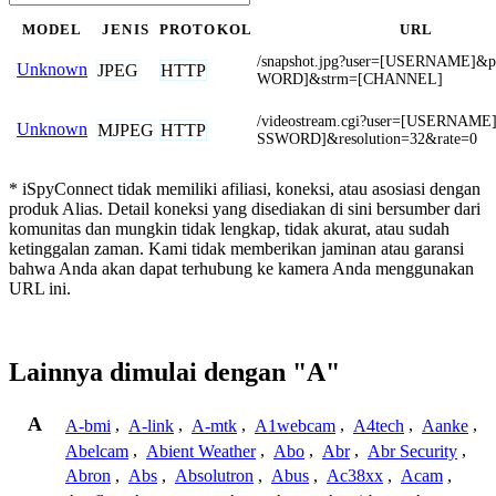
MODEL
JENIS
PROTOKOL
URL
/snapshot.jpg?user=[USERNAME]&
Unknown
JPEG
HTTP
WORD]&strm=[CHANNEL]
/videostream.cgi?user=[USERNAM
Unknown
MJPEG
HTTP
SSWORD]&resolution=32&rate=0
* iSpyConnect tidak memiliki afiliasi, koneksi, atau asosiasi dengan
produk Alias. Detail koneksi yang disediakan di sini bersumber dari
komunitas dan mungkin tidak lengkap, tidak akurat, atau sudah
ketinggalan zaman. Kami tidak memberikan jaminan atau garansi
bahwa Anda akan dapat terhubung ke kamera Anda menggunakan
URL ini.
Lainnya dimulai dengan "A"
A
A-bmi
,
A-link
,
A-mtk
,
A1webcam
,
A4tech
,
Aanke
,
Abelcam
,
Abient Weather
,
Abo
,
Abr
,
Abr Security
,
Abron
,
Abs
,
Absolutron
,
Abus
,
Ac38xx
,
Acam
,