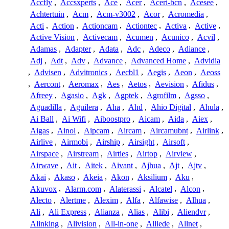
Accfly
,
Accsxperts
,
Ace
,
Acer
,
Aceri-bcn
,
Acesee
,
Achtertuin
,
Acm
,
Acm-v3002
,
Acor
,
Acromedia
,
Acti
,
Action
,
Actioncam
,
Actiontec
,
Activa
,
Active
,
Active Vision
,
Activecam
,
Acumen
,
Acunico
,
Acvil
,
Adamas
,
Adapter
,
Adata
,
Adc
,
Adeco
,
Adiance
,
Adj
,
Adt
,
Adv
,
Advance
,
Advanced Home
,
Advidia
,
Advisen
,
Advitronics
,
Aecbl1
,
Aegis
,
Aeon
,
Aeoss
,
Aercont
,
Aeromax
,
Aes
,
Aetos
,
Aevision
,
Afidus
,
Afreey
,
Agasio
,
Agk
,
Agptek
,
Agrofilm
,
Agsso
,
Aguadilla
,
Aguilera
,
Aha
,
Ahd
,
Ahio Digital
,
Ahula
,
Ai Ball
,
Ai Wifi
,
Aiboostpro
,
Aicam
,
Aida
,
Aiex
,
Aigas
,
Ainol
,
Aipcam
,
Aircam
,
Aircamubnt
,
Airlink
,
Airlive
,
Airmobi
,
Airship
,
Airsight
,
Airsoft
,
Airspace
,
Airstream
,
Airties
,
Airtop
,
Airview
,
Airwave
,
Ait
,
Aitek
,
Aivant
,
Ajhua
,
Ajt
,
Ajtv
,
Akai
,
Akaso
,
Akeia
,
Akon
,
Aksilium
,
Aku
,
Akuvox
,
Alarm.com
,
Alaterassi
,
Alcatel
,
Alcon
,
Alecto
,
Alertme
,
Alexim
,
Alfa
,
Alfawise
,
Alhua
,
Ali
,
Ali Express
,
Alianza
,
Alias
,
Alibi
,
Aliendvr
,
Alinking
,
Alivision
,
All-in-one
,
Alliede
,
Allnet
,