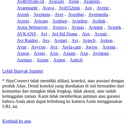
Av40185dn-cd
,
Avacom
,
Avaja
,
Avalonix
,
Avantgarde
,
Avaya
,
Avd552mip
,
Ave
,
Avenir
,
Aventi
,
Aventura
,
Aver
,
Averdigi
,
Avermedia
,
Avertx
,
Avicam
,
Avidsen
,
Avigilon
,
Avilink
,
Avios Webserver
,
Aviosys
,
Avipas
,
Aviptek
,
Avistek
,
AVKANS
,
Avl
,
Avl Hd Dome
,
Avn
,
Avonic
,
Avr Raiden
,
Avs
,
Avstart
,
Avt
,
Avtech
,
Avtron
,
Avue
,
Avycon
,
Avz
,
Awfa-cam
,
Awow
,
Axenta
,
Axeon
,
Axgio
,
Axis
,
Axium
,
Axp
,
Ayrstone
,
Azemax
,
Azone
,
Azpen
,
Aztech
Lebih Banyak Sumber
* iSpyConnect tidak memiliki afiliasi, koneksi, atau asosiasi dengan
produk Alias. Detail koneksi yang disediakan di sini bersumber dari
komunitas dan mungkin tidak lengkap, tidak akurat, atau sudah
ketinggalan zaman. Kami tidak memberikan jaminan atau garansi
bahwa Anda akan dapat terhubung ke kamera Anda menggunakan
URL ini.
Kembali ke atas