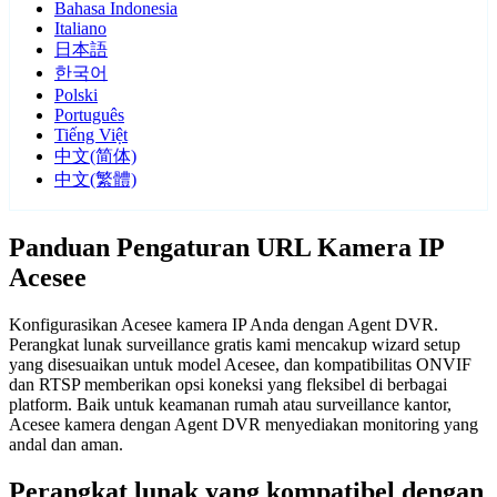
Bahasa Indonesia
Italiano
日本語
한국어
Polski
Português
Tiếng Việt
中文(简体)
中文(繁體)
Panduan Pengaturan URL Kamera IP
Acesee
Konfigurasikan Acesee kamera IP Anda dengan Agent DVR.
Perangkat lunak surveillance gratis kami mencakup wizard setup
yang disesuaikan untuk model Acesee, dan kompatibilitas ONVIF
dan RTSP memberikan opsi koneksi yang fleksibel di berbagai
platform. Baik untuk keamanan rumah atau surveillance kantor,
Acesee kamera dengan Agent DVR menyediakan monitoring yang
andal dan aman.
Perangkat lunak yang kompatibel dengan