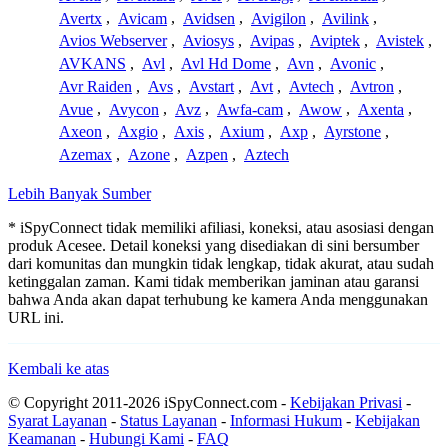
Avertx
,
Avicam
,
Avidsen
,
Avigilon
,
Avilink
,
Avios Webserver
,
Aviosys
,
Avipas
,
Aviptek
,
Avistek
,
AVKANS
,
Avl
,
Avl Hd Dome
,
Avn
,
Avonic
,
Avr Raiden
,
Avs
,
Avstart
,
Avt
,
Avtech
,
Avtron
,
Avue
,
Avycon
,
Avz
,
Awfa-cam
,
Awow
,
Axenta
,
Axeon
,
Axgio
,
Axis
,
Axium
,
Axp
,
Ayrstone
,
Azemax
,
Azone
,
Azpen
,
Aztech
Lebih Banyak Sumber
* iSpyConnect tidak memiliki afiliasi, koneksi, atau asosiasi dengan
produk Acesee. Detail koneksi yang disediakan di sini bersumber
dari komunitas dan mungkin tidak lengkap, tidak akurat, atau sudah
ketinggalan zaman. Kami tidak memberikan jaminan atau garansi
bahwa Anda akan dapat terhubung ke kamera Anda menggunakan
URL ini.
Kembali ke atas
© Copyright 2011-2026 iSpyConnect.com -
Kebijakan Privasi
-
Syarat Layanan
-
Status Layanan
-
Informasi Hukum
-
Kebijakan
Keamanan
-
Hubungi Kami
-
FAQ