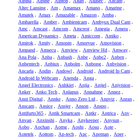
Alpina
,
Alpine
,
Alptop
,
Altan
,
Altasec
,
Altcam
,
Altec Lansing
,
Am
,
Amamax
,
Amano
,
Amarine
,
Amatek
,
Amax
,
Amazable
,
Amazon
,
Amba
,
Ambarella
,
Amber
,
Ambientcam
,
Ambyux Dual Cam
,
Amc
,
Amcast
,
Amcom
,
Amcrest
,
Amegia
,
Amera
,
American Dynamics
,
Ameta
,
Amiccom
,
Amiko
,
Amirok
,
Amity
,
Amopm
,
Amorvue
,
Amovision
,
Ampand
,
Amsecu
,
Amview
,
Amview Hd
,
Amway
,
Ana Pola
,
Anba
,
Anbash
,
Anbe
,
Anbe2
,
Anben
,
Anbentech
,
Anbiux
,
Anbolm
,
Anbong
,
Anbvision
,
Ancarla
,
Andin
,
Andowl
,
Android
,
Android Ip Cam
,
Android Ip Webcam
,
Anenda
,
Anga
,
Angel Electronics
,
Anhkiet
,
Anjia
,
Anjiel
,
Anjvision
,
Anker
,
Anko Tech
,
Anlapus
,
Annahme
,
Annez
,
Anni Digital
,
Annke
,
Anno Zero Ltd
,
Anpviz
,
Anran
,
Anscam
,
Ansice
,
Ansjer
,
Anson
,
Anspo
,
Antifurto365
,
Antik Smartcam
,
Antkr
,
Antrica
,
Anv
,
Anvan
,
Anxinshi
,
Anyka
,
Anykeeper
,
Anysun
,
Aobo
,
Aochan
,
Aomg
,
Aoshi
,
Aosu
,
Aote
,
Aotetek
,
Aottom
,
Ap-tech
,
Apc
,
Apeman
,
Aper
,