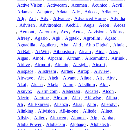
Active Vision
,
Activecam
,
Acumen
,
Acunico
,
Acvil
,
Adamas
,
Adapter
,
Adata
,
Adc
,
Adeco
,
Adiance
,
Adj
,
Adt
,
Adv
,
Advance
,
Advanced Home
,
Advidia
,
Advisen
,
Advitronics
,
Aecbl1
,
Aegis
,
Aeon
,
Aeoss
,
Aercont
,
Aeromax
,
Aes
,
Aetos
,
Aevision
,
Afidus
,
Afreey
,
Agasio
,
Agk
,
Agptek
,
Agrofilm
,
Agsso
,
Aguadilla
,
Aguilera
,
Aha
,
Ahd
,
Ahio Digital
,
Ahula
,
Ai Ball
,
Ai Wifi
,
Aiboostpro
,
Aicam
,
Aida
,
Aiex
,
Aigas
,
Ainol
,
Aipcam
,
Aircam
,
Aircamubnt
,
Airlink
,
Airlive
,
Airmobi
,
Airship
,
Airsight
,
Airsoft
,
Airspace
,
Airstream
,
Airties
,
Airtop
,
Airview
,
Airwave
,
Ait
,
Aitek
,
Aivant
,
Ajhua
,
Ajt
,
Ajtv
,
Akai
,
Akaso
,
Akeia
,
Akon
,
Aksilium
,
Aku
,
Akuvox
,
Alarm.com
,
Alaterassi
,
Alcatel
,
Alcon
,
Alecto
,
Alertme
,
Alexim
,
Alfa
,
Alfawise
,
Alhua
,
Ali
,
Ali Express
,
Alianza
,
Alias
,
Alibi
,
Aliendvr
,
Alinking
,
Alivision
,
All-in-one
,
Alliede
,
Allnet
,
Allsky
,
Alltec
,
Almacen
,
Alonma
,
Alp
,
Alpha
,
Alpha Power
,
Alphacam
,
Alphago
,
Alphatech
,