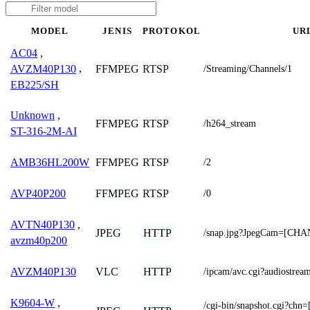
MODEL
JENIS
PROTOKOL
UR
AC04
,
FFMPEG
RTSP
AVZM40P130
,
/Streaming/Channels/1
EB225/SH
Unknown
,
FFMPEG
RTSP
/h264_stream
ST-316-2M-AI
FFMPEG
RTSP
AMB36HL200W
/2
FFMPEG
RTSP
AVP40P200
/0
AVTN40P130
,
JPEG
HTTP
/snap.jpg?JpegCam=[CH
avzm40p200
VLC
HTTP
AVZM40P130
/ipcam/avc.cgi?audiostr
K9604-W
,
/cgi-bin/snapshot.cgi?