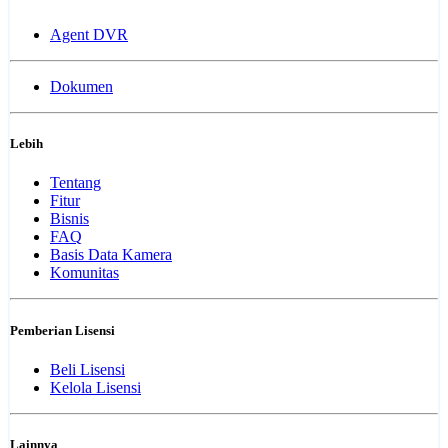
Agent DVR
Dokumen
Lebih
Tentang
Fitur
Bisnis
FAQ
Basis Data Kamera
Komunitas
Pemberian Lisensi
Beli Lisensi
Kelola Lisensi
Lainnya