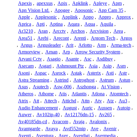
Apexis
,
apexxus
,
Apix
,
Apklink
,
Apleye
,
Apm
,
Apn Vision Ltd.
,
Apogee
,
Aposonic
,
App Cam 35
,
Apple
,
Applesonic
,
Applink
,
Appo
,
Appro
,
Approx
,
Aprica
,
Apti
,
Aptina
,
Aqara
,
Aqua
,
Aquila
,
Ar3210
,
Aran
,
Arcctv
,
Archos
,
Arcvision
,
Area
,
Area51
,
Arebi
,
Arecont
,
Arenti
,
Argom Tech
,
Argos
,
Argus
,
Argusleader
,
Arit
,
Arlotto
,
Arm
,
Arma-tech
,
Armorview
,
Arnan
,
Arp
,
Arrow Security System
,
Arvani Cctv
,
Asagio
,
Asante
,
Asc
,
Asdibuy
,
Asecam
,
Asgari
,
Ashmount Ptz
,
Asia
,
Asip
,
Asm
,
Asoni
,
Aspac
,
Asrock
,
Astak
,
Asterix
,
Asti
,
Astr
,
Astra Streaming
,
Astrind
,
Astroghost
,
Astrum
,
Astun
,
Asus
,
Asutech
,
Asw-006
,
Aszhonga
,
At Vision
,
Atheros
,
Athome
,
Atis
,
Atlantis
,
Atlona
,
Atomtech
,
Atrix
,
Att
,
Attech
,
Attichd
,
Attn
,
Atv
,
Atz
,
Au3
,
Audio Enhancement
,
August
,
Auric
,
Aussen
,
Autoip
,
Auwer
,
Av102ip-40
,
Av12176dn-15
,
Av265
,
Av40185dn-cd
,
Avacom
,
Avaja
,
Avalonix
,
Avantgarde
,
Avaya
,
Avd552mip
,
Ave
,
Avenir
,
Aventi
,
Aventura
,
Aver
,
Averdigi
,
Avermedia
,