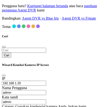
Pengguna baru?
Kunjungi halaman beranda
atau baca
panduan
pengguna Agent DVR
kami
Bandingkan:
Agent DVR vs Blue Iris
·
Agent DVR vs Frigate
Tema:
Cari
Cari
Wizard Koneksi Kamera IP Acesee
IP
Nama Pengguna
Kata sandi
Catatan: Gunakan kredensial kamera Anda, bukan login