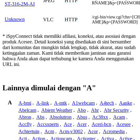
JPEG
HTTP
RNAME]&p=[PASSWOR
ST-316-2M-AI
/cgi-bin/view.cgi?chn
Unknown
VLC
HTTP
AME]&p=[PASSWORD]
* iSpyConnect tidak memiliki afiliasi, koneksi, atau asosiasi dengan
produk Acesee. Detail koneksi yang disediakan di sini bersumber
dari komunitas dan mungkin tidak lengkap, tidak akurat, atau sudah
ketinggalan zaman. Kami tidak memberikan jaminan atau garansi
bahwa Anda akan dapat terhubung ke kamera Anda menggunakan
URL ini.
Lainnya dimulai dengan "A"
A
A-bmi
,
A-link
,
A-mtk
,
A1webcam
,
A4tech
,
Aanke
,
Abelcam
,
Abient Weather
,
Abo
,
Abr
,
Abr Security
,
Abron
,
Abs
,
Absolutron
,
Abus
,
Ac38xx
,
Acam
,
Accfly
,
Accsxperts
,
Ace
,
Acer
,
Aceri-bcn
,
Acesee
,
Achtertuin
,
Acm
,
Acm-v3002
,
Acor
,
Acromedia
,
Acti
,
Action
,
Actioncam
,
Actiontec
,
Activa
,
Active
,