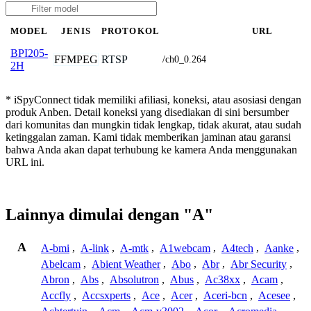
MODEL
JENIS
PROTOKOL
URL
BPI205-
FFMPEG
RTSP
/ch0_0.264
2H
* iSpyConnect tidak memiliki afiliasi, koneksi, atau asosiasi dengan
produk Anben. Detail koneksi yang disediakan di sini bersumber
dari komunitas dan mungkin tidak lengkap, tidak akurat, atau sudah
ketinggalan zaman. Kami tidak memberikan jaminan atau garansi
bahwa Anda akan dapat terhubung ke kamera Anda menggunakan
URL ini.
Lainnya dimulai dengan "A"
A
A-bmi
,
A-link
,
A-mtk
,
A1webcam
,
A4tech
,
Aanke
,
Abelcam
,
Abient Weather
,
Abo
,
Abr
,
Abr Security
,
Abron
,
Abs
,
Absolutron
,
Abus
,
Ac38xx
,
Acam
,
Accfly
,
Accsxperts
,
Ace
,
Acer
,
Aceri-bcn
,
Acesee
,