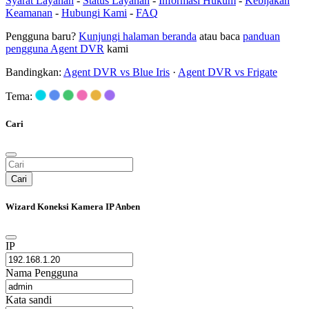
Syarat Layanan
-
Status Layanan
-
Informasi Hukum
-
Kebijakan
Keamanan
-
Hubungi Kami
-
FAQ
Pengguna baru?
Kunjungi halaman beranda
atau baca
panduan
pengguna Agent DVR
kami
Bandingkan:
Agent DVR vs Blue Iris
·
Agent DVR vs Frigate
Tema:
Cari
Cari
Wizard Koneksi Kamera IP Anben
IP
Nama Pengguna
Kata sandi