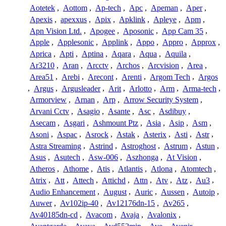
Aotetek
,
Aottom
,
Ap-tech
,
Apc
,
Apeman
,
Aper
,
Apexis
,
apexxus
,
Apix
,
Apklink
,
Apleye
,
Apm
,
Apn Vision Ltd.
,
Apogee
,
Aposonic
,
App Cam 35
,
Apple
,
Applesonic
,
Applink
,
Appo
,
Appro
,
Approx
,
Aprica
,
Apti
,
Aptina
,
Aqara
,
Aqua
,
Aquila
,
Ar3210
,
Aran
,
Arcctv
,
Archos
,
Arcvision
,
Area
,
Area51
,
Arebi
,
Arecont
,
Arenti
,
Argom Tech
,
Argos
,
Argus
,
Argusleader
,
Arit
,
Arlotto
,
Arm
,
Arma-tech
,
Armorview
,
Arnan
,
Arp
,
Arrow Security System
,
Arvani Cctv
,
Asagio
,
Asante
,
Asc
,
Asdibuy
,
Asecam
,
Asgari
,
Ashmount Ptz
,
Asia
,
Asip
,
Asm
,
Asoni
,
Aspac
,
Asrock
,
Astak
,
Asterix
,
Asti
,
Astr
,
Astra Streaming
,
Astrind
,
Astroghost
,
Astrum
,
Astun
,
Asus
,
Asutech
,
Asw-006
,
Aszhonga
,
At Vision
,
Atheros
,
Athome
,
Atis
,
Atlantis
,
Atlona
,
Atomtech
,
Atrix
,
Att
,
Attech
,
Attichd
,
Attn
,
Atv
,
Atz
,
Au3
,
Audio Enhancement
,
August
,
Auric
,
Aussen
,
Autoip
,
Auwer
,
Av102ip-40
,
Av12176dn-15
,
Av265
,
Av40185dn-cd
,
Avacom
,
Avaja
,
Avalonix
,