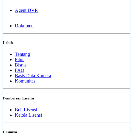
Agent DVR
Dokumen
Lebih
Tentang
Fitur
Bisnis
FAQ
Basis Data Kamera
Komunitas
Pemberian Lisensi
Beli Lisensi
Kelola Lisensi
Lainnya