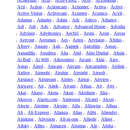
Achtertuin
,
Acm
,
Acm-v3002
,
Acor
,
Acromedia
,
Acti
,
Action
,
Actioncam
,
Actiontec
,
Activa
,
Active
,
Active Vision
,
Activecam
,
Acumen
,
Acunico
,
Acvil
,
Adamas
,
Adapter
,
Adata
,
Adc
,
Adeco
,
Adiance
,
Adj
,
Adt
,
Adv
,
Advance
,
Advanced Home
,
Advidia
,
Advisen
,
Advitronics
,
Aecbl1
,
Aegis
,
Aeon
,
Aeoss
,
Aercont
,
Aeromax
,
Aes
,
Aetos
,
Aevision
,
Afidus
,
Afreey
,
Agasio
,
Agk
,
Agptek
,
Agrofilm
,
Agsso
,
Aguadilla
,
Aguilera
,
Aha
,
Ahd
,
Ahio Digital
,
Ahula
,
Ai Ball
,
Ai Wifi
,
Aiboostpro
,
Aicam
,
Aida
,
Aiex
,
Aigas
,
Ainol
,
Aipcam
,
Aircam
,
Aircamubnt
,
Airlink
,
Airlive
,
Airmobi
,
Airship
,
Airsight
,
Airsoft
,
Airspace
,
Airstream
,
Airties
,
Airtop
,
Airview
,
Airwave
,
Ait
,
Aitek
,
Aivant
,
Ajhua
,
Ajt
,
Ajtv
,
Akai
,
Akaso
,
Akeia
,
Akon
,
Aksilium
,
Aku
,
Akuvox
,
Alarm.com
,
Alaterassi
,
Alcatel
,
Alcon
,
Alecto
,
Alertme
,
Alexim
,
Alfa
,
Alfawise
,
Alhua
,
Ali
,
Ali Express
,
Alianza
,
Alias
,
Alibi
,
Aliendvr
,
Alinking
,
Alivision
,
All-in-one
,
Alliede
,
Allnet
,
Allsky
,
Alltec
,
Almacen
,
Alonma
,
Alp
,
Alpha
,