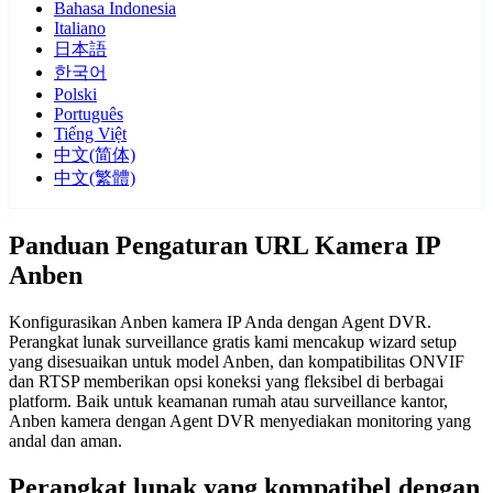
Bahasa Indonesia
Italiano
日本語
한국어
Polski
Português
Tiếng Việt
中文(简体)
中文(繁體)
Panduan Pengaturan URL Kamera IP
Anben
Konfigurasikan Anben kamera IP Anda dengan Agent DVR.
Perangkat lunak surveillance gratis kami mencakup wizard setup
yang disesuaikan untuk model Anben, dan kompatibilitas ONVIF
dan RTSP memberikan opsi koneksi yang fleksibel di berbagai
platform. Baik untuk keamanan rumah atau surveillance kantor,
Anben kamera dengan Agent DVR menyediakan monitoring yang
andal dan aman.
Perangkat lunak yang kompatibel dengan