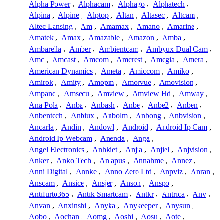
Alpha Power
,
Alphacam
,
Alphago
,
Alphatech
,
Alpina
,
Alpine
,
Alptop
,
Altan
,
Altasec
,
Altcam
,
Altec Lansing
,
Am
,
Amamax
,
Amano
,
Amarine
,
Amatek
,
Amax
,
Amazable
,
Amazon
,
Amba
,
Ambarella
,
Amber
,
Ambientcam
,
Ambyux Dual Cam
,
Amc
,
Amcast
,
Amcom
,
Amcrest
,
Amegia
,
Amera
,
American Dynamics
,
Ameta
,
Amiccom
,
Amiko
,
Amirok
,
Amity
,
Amopm
,
Amorvue
,
Amovision
,
Ampand
,
Amsecu
,
Amview
,
Amview Hd
,
Amway
,
Ana Pola
,
Anba
,
Anbash
,
Anbe
,
Anbe2
,
Anben
,
Anbentech
,
Anbiux
,
Anbolm
,
Anbong
,
Anbvision
,
Ancarla
,
Andin
,
Andowl
,
Android
,
Android Ip Cam
,
Android Ip Webcam
,
Anenda
,
Anga
,
Angel Electronics
,
Anhkiet
,
Anjia
,
Anjiel
,
Anjvision
,
Anker
,
Anko Tech
,
Anlapus
,
Annahme
,
Annez
,
Anni Digital
,
Annke
,
Anno Zero Ltd
,
Anpviz
,
Anran
,
Anscam
,
Ansice
,
Ansjer
,
Anson
,
Anspo
,
Antifurto365
,
Antik Smartcam
,
Antkr
,
Antrica
,
Anv
,
Anvan
,
Anxinshi
,
Anyka
,
Anykeeper
,
Anysun
,
Aobo
,
Aochan
,
Aomg
,
Aoshi
,
Aosu
,
Aote
,