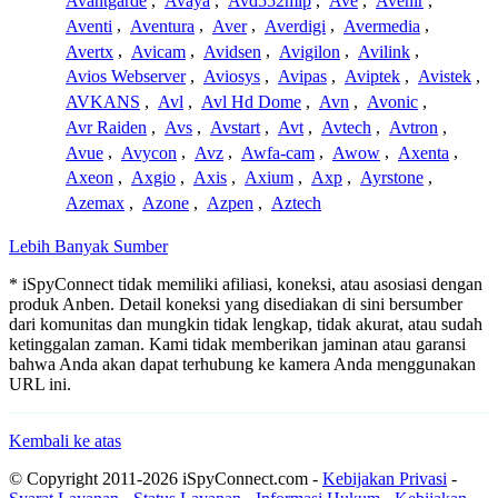
Avantgarde
,
Avaya
,
Avd552mip
,
Ave
,
Avenir
,
Aventi
,
Aventura
,
Aver
,
Averdigi
,
Avermedia
,
Avertx
,
Avicam
,
Avidsen
,
Avigilon
,
Avilink
,
Avios Webserver
,
Aviosys
,
Avipas
,
Aviptek
,
Avistek
,
AVKANS
,
Avl
,
Avl Hd Dome
,
Avn
,
Avonic
,
Avr Raiden
,
Avs
,
Avstart
,
Avt
,
Avtech
,
Avtron
,
Avue
,
Avycon
,
Avz
,
Awfa-cam
,
Awow
,
Axenta
,
Axeon
,
Axgio
,
Axis
,
Axium
,
Axp
,
Ayrstone
,
Azemax
,
Azone
,
Azpen
,
Aztech
Lebih Banyak Sumber
* iSpyConnect tidak memiliki afiliasi, koneksi, atau asosiasi dengan
produk Anben. Detail koneksi yang disediakan di sini bersumber
dari komunitas dan mungkin tidak lengkap, tidak akurat, atau sudah
ketinggalan zaman. Kami tidak memberikan jaminan atau garansi
bahwa Anda akan dapat terhubung ke kamera Anda menggunakan
URL ini.
Kembali ke atas
© Copyright 2011-2026 iSpyConnect.com -
Kebijakan Privasi
-